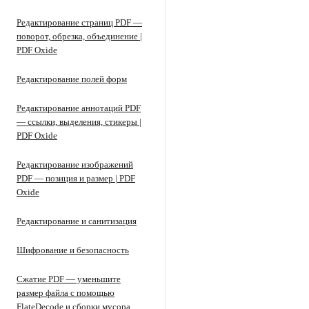
Редактирование страниц PDF —
поворот, обрезка, объединение |
PDF Oxide
Редактирование полей форм
Редактирование аннотаций PDF
— ссылки, выделения, стикеры |
PDF Oxide
Редактирование изображений
PDF — позиция и размер | PDF
Oxide
Редактирование и санитизация
Шифрование и безопасность
Сжатие PDF — уменьшите
размер файла с помощью
FlateDecode и сборки мусора