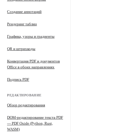
Создание аннотаций
Рендеринг таблиц
Графика, узоры и градиенты
QR и штрихкоды
Конвертация PDF и документов
Office в обоих направлениях
Подпись PDF
РЕДАКТИРОВАНИЕ
Обзор редактирования
DOM-редактирование текста PDF
— PDF Oxide (Python, Rust,
WASM)