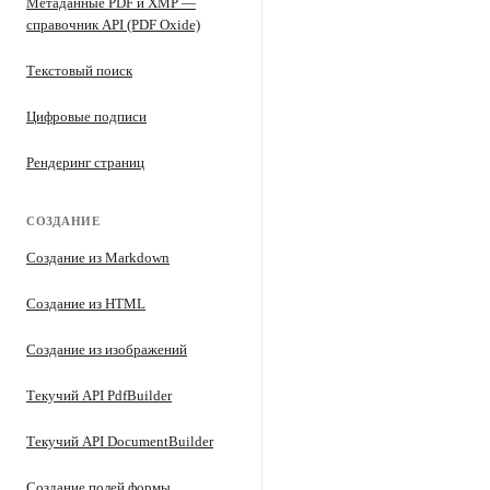
Метаданные PDF и XMP —
справочник API (PDF Oxide)
Текстовый поиск
Цифровые подписи
Рендеринг страниц
СОЗДАНИЕ
Создание из Markdown
Создание из HTML
Создание из изображений
Текучий API PdfBuilder
Текучий API DocumentBuilder
Создание полей формы