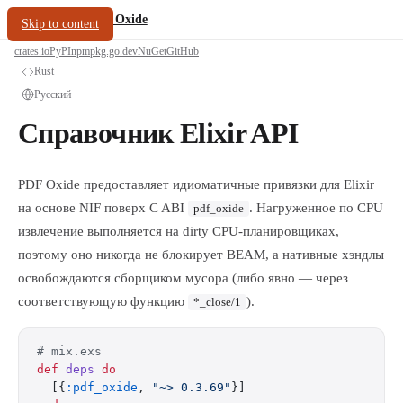
/
PDF Oxide
oxide.fyi
Skip to content
crates.io
PyPI
npm
pkg.go.dev
NuGet
GitHub
Rust
Русский
Справочник Elixir API
PDF Oxide предоставляет идиоматичные привязки для Elixir
на основе NIF поверх C ABI
. Нагруженное по CPU
pdf_oxide
извлечение выполняется на dirty CPU-планировщиках,
поэтому оно никогда не блокирует BEAM, а нативные хэндлы
освобождаются сборщиком мусора (либо явно — через
соответствующую функцию
).
*_close/1
# mix.exs
def
 deps
 do
  [{
:pdf_oxide
, 
"~> 0.3.69"
}]