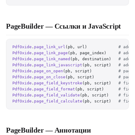
PageBuilder — Ссылки и JavaScript
PdfOxide
.
page_link_url
(pb, url)             
# add 
PdfOxide
.
page_link_page
(pb, page_index)     
# add 
PdfOxide
.
page_link_named
(pb, destination)   
# add 
PdfOxide
.
page_link_javascript
(pb, script)   
# add 
PdfOxide
.
page_on_open
(pb, script)           
# page
PdfOxide
.
page_on_close
(pb, script)          
# page
PdfOxide
.
page_field_keystroke
(pb, script)   
# fiel
PdfOxide
.
page_field_format
(pb, script)      
# fiel
PdfOxide
.
page_field_validate
(pb, script)    
# fiel
PdfOxide
.
page_field_calculate
(pb, script)   
# fiel
PageBuilder — Аннотации