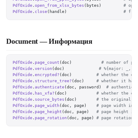
PdfOxide
.
open_from_xlsx_bytes
(bytes)         
# ope
PdfOxide
.
close
(handle)                       
# fre
Document — Информация
PdfOxide
.
page_count
(doc)            
# number of pa
PdfOxide
.
version
(doc)              
# %{major: _, m
PdfOxide
.
encrypted?
(doc)          
# whether the do
PdfOxide
.
structure_tree?
(doc)     
# whether it has
PdfOxide
.
authenticate
(doc, password)  
# authentica
PdfOxide
.
has_xfa?
(doc)            
# whether the do
PdfOxide
.
source_bytes
(doc)        
# the original s
PdfOxide
.
page_width
(doc, page)    
# page width in 
PdfOxide
.
page_height
(doc, page)   
# page height in
PdfOxide
.
page_rotation
(doc, page) 
# page rotation 