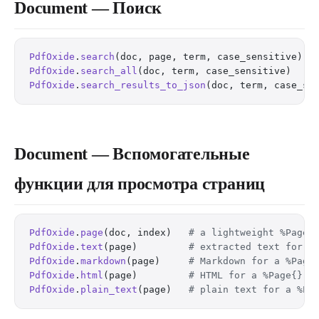
Document — Поиск
PdfOxide
.
search
(doc, page, term, case_sensitive)  
PdfOxide
.
search_all
(doc, term, case_sensitive)    
PdfOxide
.
search_results_to_json
(doc, term, case_se
Document — Вспомогательные
функции для просмотра страниц
PdfOxide
.
page
(doc, index)   
# a lightweight %Page{
PdfOxide
.
text
(page)         
# extracted text for a
PdfOxide
.
markdown
(page)     
# Markdown for a %Page
PdfOxide
.
html
(page)         
# HTML for a %Page{}
PdfOxide
.
plain_text
(page)   
# plain text for a %Pa