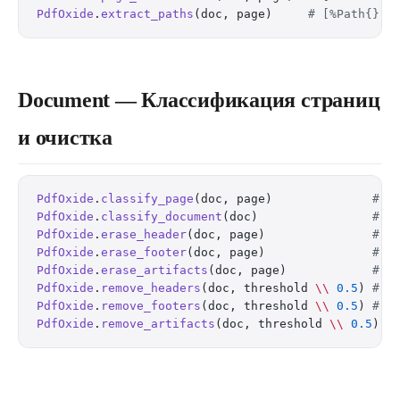
PdfOxide
.
extract_paths
(doc, page)     
# [%Path{}] 
Document — Классификация страниц
и очистка
PdfOxide
.
classify_page
(doc, page)              
# c
PdfOxide
.
classify_document
(doc)                
# c
PdfOxide
.
erase_header
(doc, page)               
# e
PdfOxide
.
erase_footer
(doc, page)               
# e
PdfOxide
.
erase_artifacts
(doc, page)            
# e
PdfOxide
.
remove_headers
(doc, threshold 
\\
 0.5
) 
# r
PdfOxide
.
remove_footers
(doc, threshold 
\\
 0.5
) 
# r
PdfOxide
.
remove_artifacts
(doc, threshold 
\\
 0.5
) 
#