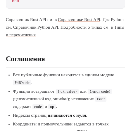
end
Справочник Rust API см. в
Справочнике Rust API
. Для Python
см.
Справочник Python API
. Подробности о типах см. в
Типы
и перечисления
.
Соглашения
Все публичные функции находятся в едином модуле
.
PdfOxide
Функции возвращают
или
{:ok, value}
{:error, code}
(целочисленный код ошибки); исключение
Error
содержит
и
.
code
op
Индексы страниц
начинаются с нуля
.
Координаты и прямоугольники задаются в точках