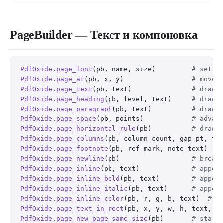
PageBuilder — Текст и компоновка
PdfOxide
.
page_font
(pb, name, size)         
# set t
PdfOxide
.
page_at
(pb, x, y)                 
# move 
PdfOxide
.
page_text
(pb, text)               
# draw 
PdfOxide
.
page_heading
(pb, level, text)     
# draw 
PdfOxide
.
page_paragraph
(pb, text)          
# draw 
PdfOxide
.
page_space
(pb, points)            
# advan
PdfOxide
.
page_horizontal_rule
(pb)          
# draw 
PdfOxide
.
page_columns
(pb, column_count, gap_pt, te
PdfOxide
.
page_footnote
(pb, ref_mark, note_text)   
PdfOxide
.
page_newline
(pb)                  
# break
PdfOxide
.
page_inline
(pb, text)             
# appen
PdfOxide
.
page_inline_bold
(pb, text)        
# appen
PdfOxide
.
page_inline_italic
(pb, text)      
# appen
PdfOxide
.
page_inline_color
(pb, r, g, b, text)  
# a
PdfOxide
.
page_text_in_rect
(pb, x, y, w, h, text, a
PdfOxide
.
page_new_page_same_size
(pb)       
# start