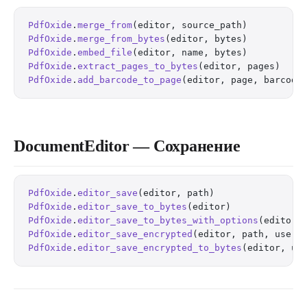
PdfOxide
.
merge_from
(editor, source_path)          
PdfOxide
.
merge_from_bytes
(editor, bytes)          
PdfOxide
.
embed_file
(editor, name, bytes)          
PdfOxide
.
extract_pages_to_bytes
(editor, pages)    
PdfOxide
.
add_barcode_to_page
(editor, page, barcode
DocumentEditor — Сохранение
PdfOxide
.
editor_save
(editor, path)                
PdfOxide
.
editor_save_to_bytes
(editor)             
PdfOxide
.
editor_save_to_bytes_with_options
(editor,
PdfOxide
.
editor_save_encrypted
(editor, path, user_
PdfOxide
.
editor_save_encrypted_to_bytes
(editor, us