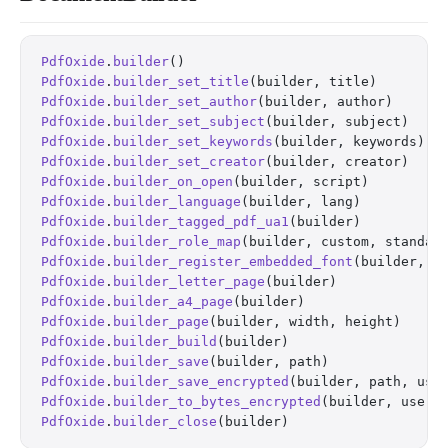
PdfOxide
.
builder
()                                
PdfOxide
.
builder_set_title
(builder, title)        
PdfOxide
.
builder_set_author
(builder, author)      
PdfOxide
.
builder_set_subject
(builder, subject)    
PdfOxide
.
builder_set_keywords
(builder, keywords)  
PdfOxide
.
builder_set_creator
(builder, creator)    
PdfOxide
.
builder_on_open
(builder, script)         
PdfOxide
.
builder_language
(builder, lang)          
PdfOxide
.
builder_tagged_pdf_ua1
(builder)          
PdfOxide
.
builder_role_map
(builder, custom, standar
PdfOxide
.
builder_register_embedded_font
(builder, n
PdfOxide
.
builder_letter_page
(builder)             
PdfOxide
.
builder_a4_page
(builder)                 
PdfOxide
.
builder_page
(builder, width, height)     
PdfOxide
.
builder_build
(builder)                   
PdfOxide
.
builder_save
(builder, path)              
PdfOxide
.
builder_save_encrypted
(builder, path, use
PdfOxide
.
builder_to_bytes_encrypted
(builder, user_
PdfOxide
.
builder_close
(builder)                   