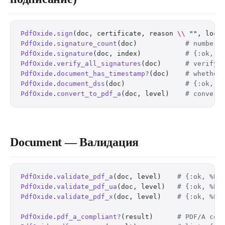
PdfOxide
.
sign
(doc, certificate, reason 
\\
 ""
, loca
PdfOxide
.
signature_count
(doc)            
# number 
PdfOxide
.
signature
(doc, index)           
# {:ok, %
PdfOxide
.
verify_all_signatures
(doc)      
# verify 
PdfOxide
.
document_has_timestamp?
(doc)    
# whether
PdfOxide
.
document_dss
(doc)               
# {:ok, %
PdfOxide
.
convert_to_pdf_a
(doc, level)    
# convert
Document — Валидация
PdfOxide
.
validate_pdf_a
(doc, level)    
# {:ok, %Pd
PdfOxide
.
validate_pdf_ua
(doc, level)   
# {:ok, %Pd
PdfOxide
.
validate_pdf_x
(doc, level)    
# {:ok, %Pd
PdfOxide
.
pdf_a_compliant?
(result)      
# PDF/A com