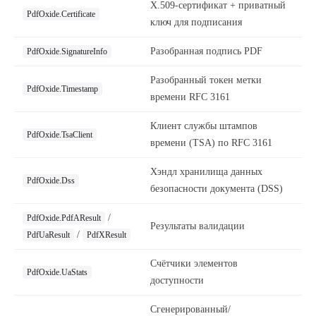
X.509-сертификат + приватный
PdfOxide.Certificate
ключ для подписания
Разобранная подпись PDF
PdfOxide.SignatureInfo
Разобранный токен метки
PdfOxide.Timestamp
времени RFC 3161
Клиент службы штампов
PdfOxide.TsaClient
времени (TSA) по RFC 3161
Хэндл хранилища данных
PdfOxide.Dss
безопасности документа (DSS)
/
PdfOxide.PdfAResult
Результаты валидации
/
PdfUaResult
PdfXResult
Счётчики элементов
PdfOxide.UaStats
доступности
Сгенерированный/