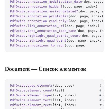
PdfOxide
.
annotation_modification_date
(doc, page, i
PdfOxide
.
annotation_hidden?
(doc, page, index)     
PdfOxide
.
annotation_marked_deleted?
(doc, page, ind
PdfOxide
.
annotation_printable?
(doc, page, index)  
PdfOxide
.
annotation_read_only?
(doc, page, index)  
PdfOxide
.
link_annotation_uri
(doc, page, index)    
PdfOxide
.
text_annotation_icon_name
(doc, page, inde
PdfOxide
.
highlight_quad_points_count
(doc, page, in
PdfOxide
.
highlight_quad_point
(doc, page, index, qu
PdfOxide
.
annotations_to_json
(doc, page)           
Document — Список элементов
PdfOxide
.
page_elements
(doc, page)             
# {:
PdfOxide
.
element_count
(list)                  
# nu
PdfOxide
.
element_type
(list, index)            
# el
PdfOxide
.
element_text
(list, index)            
# el
PdfOxide
.
element_rect
(list, index)            
# el