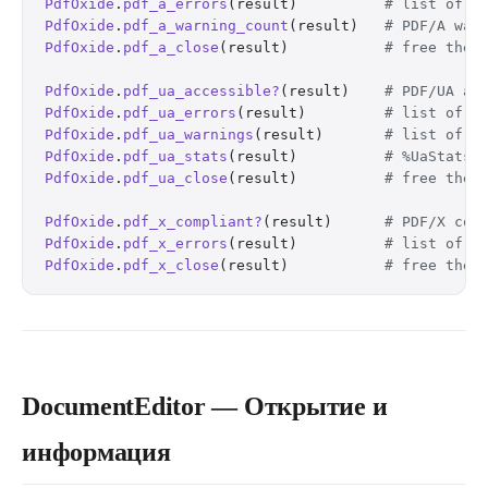
PdfOxide
.
pdf_a_errors
(result)          
# list of P
PdfOxide
.
pdf_a_warning_count
(result)   
# PDF/A war
PdfOxide
.
pdf_a_close
(result)           
# free the 
PdfOxide
.
pdf_ua_accessible?
(result)    
# PDF/UA ac
PdfOxide
.
pdf_ua_errors
(result)         
# list of P
PdfOxide
.
pdf_ua_warnings
(result)       
# list of P
PdfOxide
.
pdf_ua_stats
(result)          
# %UaStats{
PdfOxide
.
pdf_ua_close
(result)          
# free the 
PdfOxide
.
pdf_x_compliant?
(result)      
# PDF/X com
PdfOxide
.
pdf_x_errors
(result)          
# list of P
PdfOxide
.
pdf_x_close
(result)           
# free the 
DocumentEditor — Открытие и
информация