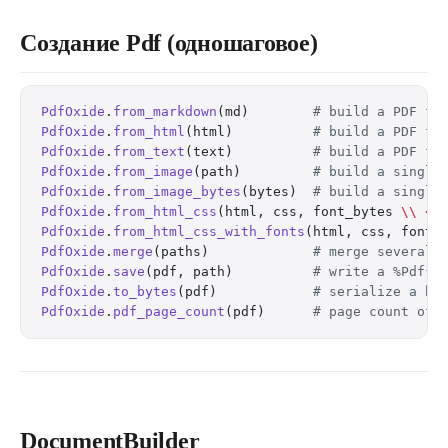
Создание Pdf (одношаговое)
PdfOxide
.
from_markdown
(md)        
# build a PDF fr
PdfOxide
.
from_html
(html)          
# build a PDF fr
PdfOxide
.
from_text
(text)          
# build a PDF fr
PdfOxide
.
from_image
(path)         
# build a single
PdfOxide
.
from_image_bytes
(bytes)  
# build a single
PdfOxide
.
from_html_css
(html, css, font_bytes 
\\
 <<
PdfOxide
.
from_html_css_with_fonts
(html, css, fonts
PdfOxide
.
merge
(paths)             
# merge several 
PdfOxide
.
save
(pdf, path)          
# write a %Pdf{}
PdfOxide
.
to_bytes
(pdf)            
# serialize a bu
PdfOxide
.
pdf_page_count
(pdf)      
# page count of 
DocumentBuilder