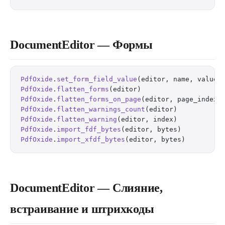
DocumentEditor — Формы
PdfOxide
.
set_form_field_value
(editor, name, value)
PdfOxide
.
flatten_forms
(editor)                    
PdfOxide
.
flatten_forms_on_page
(editor, page_index)
PdfOxide
.
flatten_warnings_count
(editor)           
PdfOxide
.
flatten_warning
(editor, index)           
PdfOxide
.
import_fdf_bytes
(editor, bytes)          
PdfOxide
.
import_xfdf_bytes
(editor, bytes)         
DocumentEditor — Слияние,
встраивание и штрихкоды