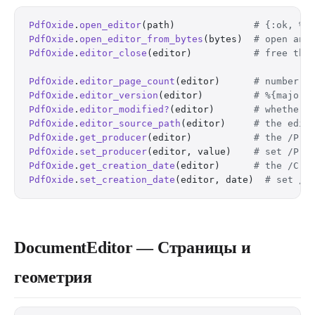
PdfOxide
.
open_editor
(path)              
# {:ok, %D
PdfOxide
.
open_editor_from_bytes
(bytes)  
# open an 
PdfOxide
.
editor_close
(editor)           
# free the
PdfOxide
.
editor_page_count
(editor)      
# number o
PdfOxide
.
editor_version
(editor)         
# %{major:
PdfOxide
.
editor_modified?
(editor)       
# whether 
PdfOxide
.
editor_source_path
(editor)     
# the edit
PdfOxide
.
get_producer
(editor)           
# the /Pro
PdfOxide
.
set_producer
(editor, value)    
# set /Pro
PdfOxide
.
get_creation_date
(editor)      
# the /Cre
PdfOxide
.
set_creation_date
(editor, date)  
# set /C
DocumentEditor — Страницы и
геометрия