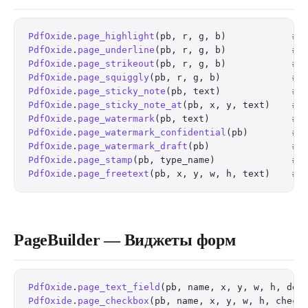
PdfOxide
.
page_highlight
(pb, r, g, b)            
# 
PdfOxide
.
page_underline
(pb, r, g, b)            
# 
PdfOxide
.
page_strikeout
(pb, r, g, b)            
# 
PdfOxide
.
page_squiggly
(pb, r, g, b)             
# 
PdfOxide
.
page_sticky_note
(pb, text)             
# 
PdfOxide
.
page_sticky_note_at
(pb, x, y, text)    
# 
PdfOxide
.
page_watermark
(pb, text)               
# 
PdfOxide
.
page_watermark_confidential
(pb)        
# 
PdfOxide
.
page_watermark_draft
(pb)               
# 
PdfOxide
.
page_stamp
(pb, type_name)              
# 
PdfOxide
.
page_freetext
(pb, x, y, w, h, text)    
# 
PageBuilder — Виджеты форм
PdfOxide
.
page_text_field
(pb, name, x, y, w, h, def
PdfOxide
.
page_checkbox
(pb, name, x, y, w, h, check