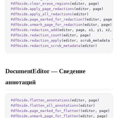
PdfOxide
.
clear_erase_regions
(editor, page)        
PdfOxide
.
apply_page_redactions
(editor, page)      
PdfOxide
.
apply_all_redactions
(editor)             
PdfOxide
.
page_marked_for_redaction?
(editor, page) 
PdfOxide
.
unmark_page_for_redaction
(editor, page)  
PdfOxide
.
redaction_add
(editor, page, x1, y1, x2, y
PdfOxide
.
redaction_count
(editor, page)            
PdfOxide
.
redaction_apply
(editor, scrub_metadata 
\\
PdfOxide
.
redaction_scrub_metadata
(editor)         
DocumentEditor — Сведение
аннотаций
PdfOxide
.
flatten_annotations
(editor, page)        
PdfOxide
.
flatten_all_annotations
(editor)          
PdfOxide
.
page_marked_for_flatten?
(editor, page)   
PdfOxide
.
unmark_page_for_flatten
(editor, page)    