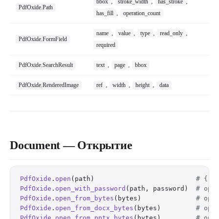
,
,
,
bbox
stroke_width
has_stroke
PdfOxide.Path
,
has_fill
operation_count
,
,
,
,
name
value
type
read_only
PdfOxide.FormField
required
,
,
PdfOxide.SearchResult
text
page
bbox
,
,
,
PdfOxide.RenderedImage
ref
width
height
data
Document — Открытие
PdfOxide
.
open
(path)                          
# {:o
PdfOxide
.
open_with_password
(path, password)  
# ope
PdfOxide
.
open_from_bytes
(bytes)              
# ope
PdfOxide
.
open_from_docx_bytes
(bytes)         
# ope
PdfOxide
.
open_from_pptx_bytes
(bytes)         
# ope