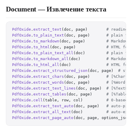
Document — Извлечение текста
PdfOxide
.
extract_text
(doc, page)        
# reading-
PdfOxide
.
to_plain_text
(doc, page)       
# plain te
PdfOxide
.
to_markdown
(doc, page)         
# Markdown
PdfOxide
.
to_html
(doc, page)             
# HTML for
PdfOxide
.
to_plain_text_all
(doc)         
# plain te
PdfOxide
.
to_markdown_all
(doc)           
# Markdown
PdfOxide
.
to_html_all
(doc)               
# HTML for
PdfOxide
.
extract_structured_json
(doc, page)  
# str
PdfOxide
.
extract_chars
(doc, page)       
# [%Char{}
PdfOxide
.
extract_words
(doc, page)       
# [%Word{}
PdfOxide
.
extract_text_lines
(doc, page)  
# [%TextLi
PdfOxide
.
extract_tables
(doc, page)      
# [%Table{
PdfOxide
.
cell
(table, row, col)          
# 0-based 
PdfOxide
.
extract_text_auto
(doc, page)   
# auto-pic
PdfOxide
.
extract_all_text
(doc)          
# auto-ext
PdfOxide
.
extract_page_auto
(doc, page, options_json