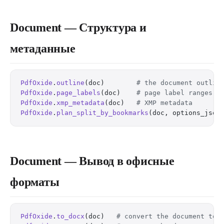
Document — Структура и
метаданные
PdfOxide
.
outline
(doc)        
# the document outlin
PdfOxide
.
page_labels
(doc)    
# page label ranges
PdfOxide
.
xmp_metadata
(doc)   
# XMP metadata
PdfOxide
.
plan_split_by_bookmarks
(doc, options_json
Document — Вывод в офисные
форматы
PdfOxide
.
to_docx
(doc)   
# convert the document to 