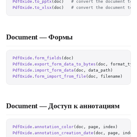
PdfOxide
.
to_pptx
(doc)   
# convert the document to 
PdfOxide
.
to_xlsx
(doc)   
# convert the document to 
Document — Формы
PdfOxide
.
form_fields
(doc)                         
PdfOxide
.
export_form_data_to_bytes
(doc, format_typ
PdfOxide
.
import_form_data
(doc, data_path)         
PdfOxide
.
form_import_from_file
(doc, filename)     
Document — Доступ к аннотациям
PdfOxide
.
annotation_color
(doc, page, index)       
PdfOxide
.
annotation_creation_date
(doc, page, index