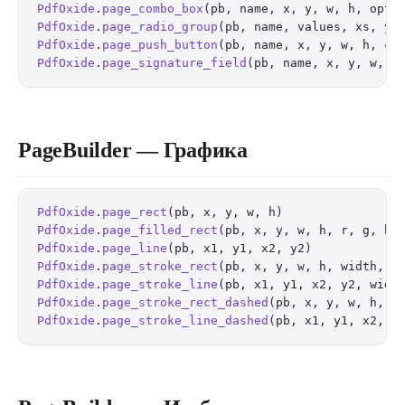
PdfOxide
.
page_combo_box
(pb, name, x, y, w, h, opti
PdfOxide
.
page_radio_group
(pb, name, values, xs, ys
PdfOxide
.
page_push_button
(pb, name, x, y, w, h, ca
PdfOxide
.
page_signature_field
(pb, name, x, y, w, h
PageBuilder — Графика
PdfOxide
.
page_rect
(pb, x, y, w, h)                
PdfOxide
.
page_filled_rect
(pb, x, y, w, h, r, g, b)
PdfOxide
.
page_line
(pb, x1, y1, x2, y2)            
PdfOxide
.
page_stroke_rect
(pb, x, y, w, h, width, r
PdfOxide
.
page_stroke_line
(pb, x1, y1, x2, y2, widt
PdfOxide
.
page_stroke_rect_dashed
(pb, x, y, w, h, w
PdfOxide
.
page_stroke_line_dashed
(pb, x1, y1, x2, y