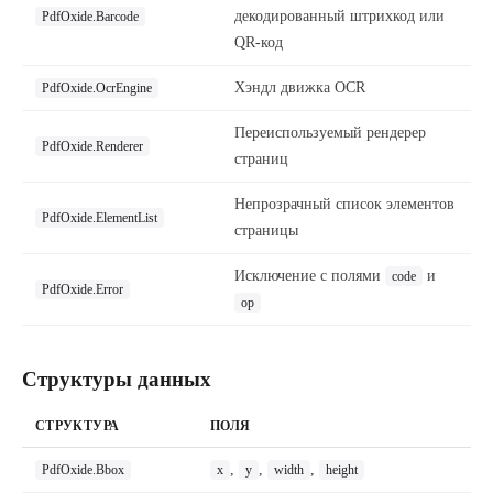
декодированный штрихкод или
PdfOxide.Barcode
QR-код
Хэндл движка OCR
PdfOxide.OcrEngine
Переиспользуемый рендерер
PdfOxide.Renderer
страниц
Непрозрачный список элементов
PdfOxide.ElementList
страницы
Исключение с полями
и
code
PdfOxide.Error
op
Структуры данных
СТРУКТУРА
ПОЛЯ
,
,
,
PdfOxide.Bbox
x
y
width
height