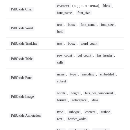
(кодовая точка),
,
character
bbox
PdfOxide.Char
,
font_name
font_size
,
,
,
,
text
bbox
font_name
font_size
PdfOxide.Word
bold
,
,
PdfOxide.TextLine
text
bbox
word_count
,
,
,
row_count
col_count
has_header
PdfOxide.Table
cells
,
,
,
,
name
type
encoding
embedded
PdfOxide.Font
subset
,
,
,
width
height
bits_per_component
PdfOxide.Image
,
,
format
colorspace
data
,
,
,
,
type
subtype
content
author
PdfOxide.Annotation
,
rect
border_width