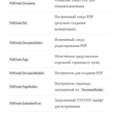
Открытый хэндл PDF для
PdfOxide.Document
чтения/извлечения
Построенный хэндл PDF
(результат создания/
PdfOxide.Pdf
конвертации)
Изменяемый хэндл
PdfOxide.DocumentEditor
редактирования PDF
Облегчённое представление
PdfOxide.Page
отдельной страницы (с нуля)
Построитель для создания PDF
PdfOxide.DocumentBuilder
Построитель страницы,
PdfOxide.PageBuilder
запущенный из
DocumentBuilder
Загруженный TTF/OTF-шрифт
PdfOxide.EmbeddedFont
для встраивания