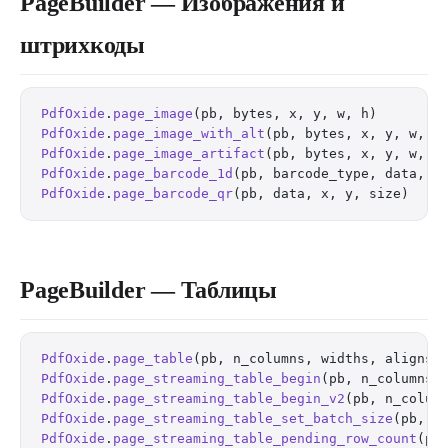
PageBuilder — Изображения и
штрихкоды
PdfOxide
.
page_image
(pb, bytes, x, y, w, h)        
PdfOxide
.
page_image_with_alt
(pb, bytes, x, y, w, h
PdfOxide
.
page_image_artifact
(pb, bytes, x, y, w, h
PdfOxide
.
page_barcode_1d
(pb, barcode_type, data, x
PdfOxide
.
page_barcode_qr
(pb, data, x, y, size)    
PageBuilder — Таблицы
PdfOxide
.
page_table
(pb, n_columns, widths, aligns,
PdfOxide
.
page_streaming_table_begin
(pb, n_columns,
PdfOxide
.
page_streaming_table_begin_v2
(pb, n_colum
PdfOxide
.
page_streaming_table_set_batch_size
(pb, b
PdfOxide
.
page_streaming_table_pending_row_count
(pb