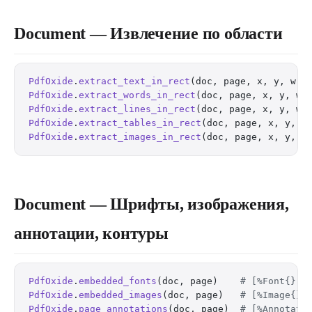
Document — Извлечение по области
PdfOxide
.
extract_text_in_rect
(doc, page, x, y, w, 
PdfOxide
.
extract_words_in_rect
(doc, page, x, y, w,
PdfOxide
.
extract_lines_in_rect
(doc, page, x, y, w,
PdfOxide
.
extract_tables_in_rect
(doc, page, x, y, w
PdfOxide
.
extract_images_in_rect
(doc, page, x, y, w
Document — Шрифты, изображения,
аннотации, контуры
PdfOxide
.
embedded_fonts
(doc, page)    
# [%Font{}] 
PdfOxide
.
embedded_images
(doc, page)   
# [%Image{}]
PdfOxide
.
page_annotations
(doc, page)  
# [%Annotati