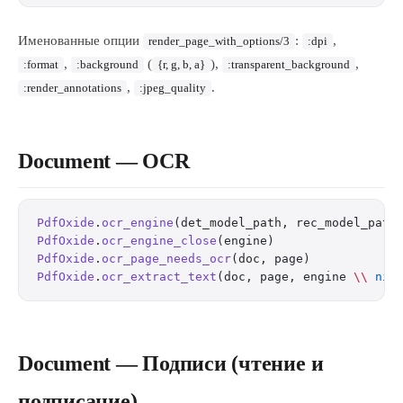
Именованные опции
:
,
render_page_with_options/3
:dpi
,
(
),
,
:format
:background
{r, g, b, a}
:transparent_background
,
.
:render_annotations
:jpeg_quality
Document — OCR
PdfOxide
.
ocr_engine
(det_model_path, rec_model_path
PdfOxide
.
ocr_engine_close
(engine)                
#
PdfOxide
.
ocr_page_needs_ocr
(doc, page)           
#
PdfOxide
.
ocr_extract_text
(doc, page, engine 
\\
 nil
Document — Подписи (чтение и
подписание)