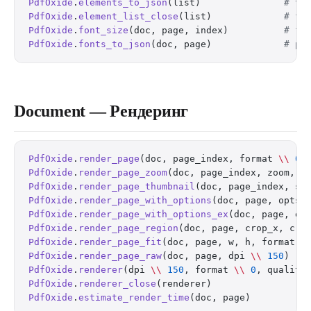
PdfOxide
.
elements_to_json
(list)               
# th
PdfOxide
.
element_list_close
(list)             
# fr
PdfOxide
.
font_size
(doc, page, index)          
# fo
PdfOxide
.
fonts_to_json
(doc, page)             
# pa
Document — Рендеринг
PdfOxide
.
render_page
(doc, page_index, format 
\\
 0
)
PdfOxide
.
render_page_zoom
(doc, page_index, zoom, f
PdfOxide
.
render_page_thumbnail
(doc, page_index, si
PdfOxide
.
render_page_with_options
(doc, page, opts 
PdfOxide
.
render_page_with_options_ex
(doc, page, ex
PdfOxide
.
render_page_region
(doc, page, crop_x, cro
PdfOxide
.
render_page_fit
(doc, page, w, h, format 
\
PdfOxide
.
render_page_raw
(doc, page, dpi 
\\
 150
)   
PdfOxide
.
renderer
(dpi 
\\
 150
, format 
\\
 0
, quality
PdfOxide
.
renderer_close
(renderer)                 
PdfOxide
.
estimate_render_time
(doc, page)          