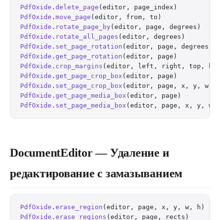
PdfOxide
.
delete_page
(editor, page_index)          
PdfOxide
.
move_page
(editor, from, to)              
PdfOxide
.
rotate_page_by
(editor, page, degrees)    
PdfOxide
.
rotate_all_pages
(editor, degrees)        
PdfOxide
.
set_page_rotation
(editor, page, degrees) 
PdfOxide
.
get_page_rotation
(editor, page)          
PdfOxide
.
crop_margins
(editor, left, right, top, bo
PdfOxide
.
get_page_crop_box
(editor, page)          
PdfOxide
.
set_page_crop_box
(editor, page, x, y, w, 
PdfOxide
.
get_page_media_box
(editor, page)         
PdfOxide
.
set_page_media_box
(editor, page, x, y, w,
DocumentEditor — Удаление и
редактирование с замазыванием
PdfOxide
.
erase_region
(editor, page, x, y, w, h)   
PdfOxide
.
erase_regions
(editor, page, rects)       