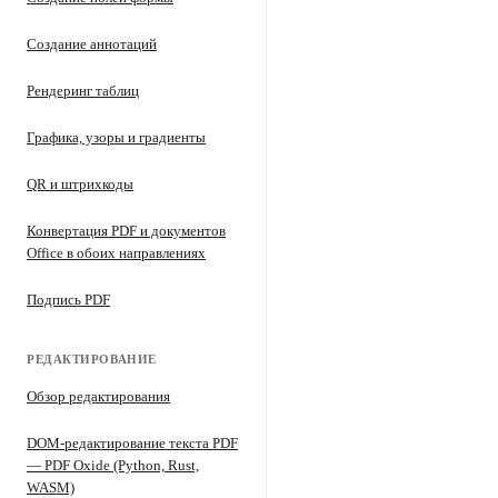
Создание аннотаций
Рендеринг таблиц
Графика, узоры и градиенты
QR и штрихкоды
Конвертация PDF и документов
Office в обоих направлениях
Подпись PDF
РЕДАКТИРОВАНИЕ
Обзор редактирования
DOM-редактирование текста PDF
— PDF Oxide (Python, Rust,
WASM)