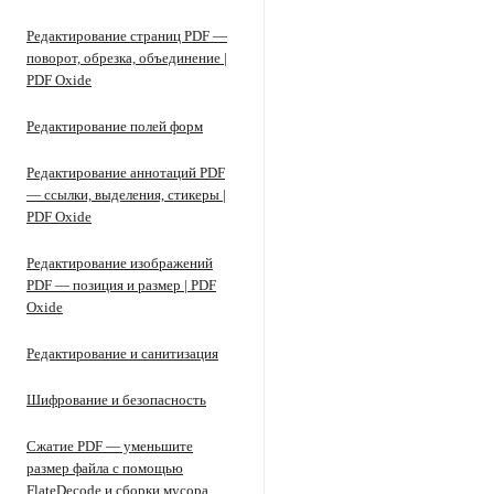
Редактирование страниц PDF —
поворот, обрезка, объединение |
PDF Oxide
Редактирование полей форм
Редактирование аннотаций PDF
— ссылки, выделения, стикеры |
PDF Oxide
Редактирование изображений
PDF — позиция и размер | PDF
Oxide
Редактирование и санитизация
Шифрование и безопасность
Сжатие PDF — уменьшите
размер файла с помощью
FlateDecode и сборки мусора