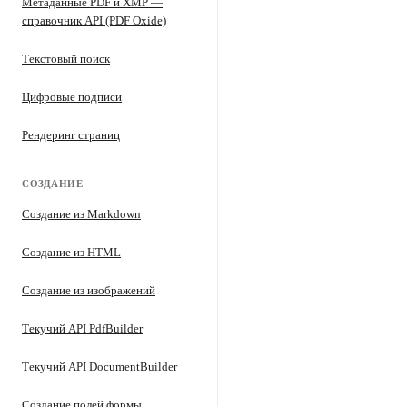
Метаданные PDF и XMP —
справочник API (PDF Oxide)
Текстовый поиск
Цифровые подписи
Рендеринг страниц
СОЗДАНИЕ
Создание из Markdown
Создание из HTML
Создание из изображений
Текучий API PdfBuilder
Текучий API DocumentBuilder
Создание полей формы