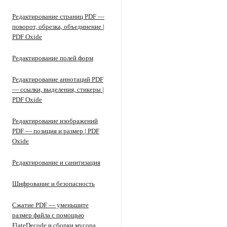
Редактирование страниц PDF —
поворот, обрезка, объединение |
PDF Oxide
Редактирование полей форм
Редактирование аннотаций PDF
— ссылки, выделения, стикеры |
PDF Oxide
Редактирование изображений
PDF — позиция и размер | PDF
Oxide
Редактирование и санитизация
Шифрование и безопасность
Сжатие PDF — уменьшите
размер файла с помощью
FlateDecode и сборки мусора