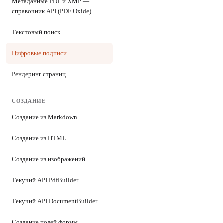
Метаданные PDF и XMP —
справочник API (PDF Oxide)
Текстовый поиск
Цифровые подписи
Рендеринг страниц
СОЗДАНИЕ
Создание из Markdown
Создание из HTML
Создание из изображений
Текучий API PdfBuilder
Текучий API DocumentBuilder
Создание полей формы