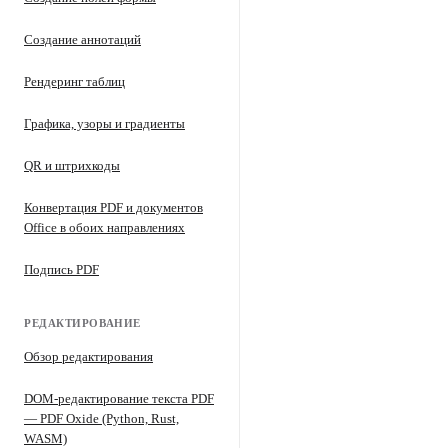
Создание аннотаций
Рендеринг таблиц
Графика, узоры и градиенты
QR и штрихкоды
Конвертация PDF и документов
Office в обоих направлениях
Подпись PDF
РЕДАКТИРОВАНИЕ
Обзор редактирования
DOM-редактирование текста PDF
— PDF Oxide (Python, Rust,
WASM)