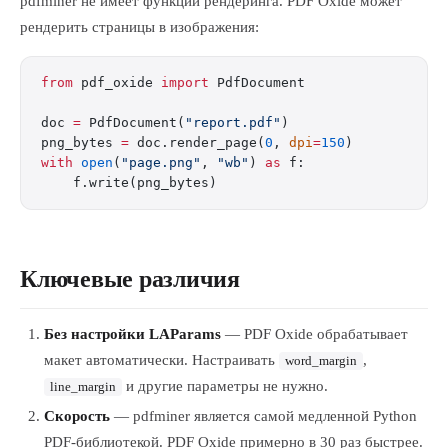
pdfminer не имеет функции рендеринга. PDF Oxide может
рендерить страницы в изображения:
from
 pdf_oxide 
import
 PdfDocument
doc 
=
 PdfDocument(
"report.pdf"
)
png_bytes 
=
 doc.render_page(
0
, 
dpi
=
150
)
with
 open
(
"page.png"
, 
"wb"
) 
as
 f:
    f.write(png_bytes)
Ключевые различия
Без настройки LAParams
— PDF Oxide обрабатывает
макет автоматически. Настраивать
,
word_margin
и другие параметры не нужно.
line_margin
Скорость
— pdfminer является самой медленной Python
PDF-библиотекой. PDF Oxide примерно в 30 раз быстрее.