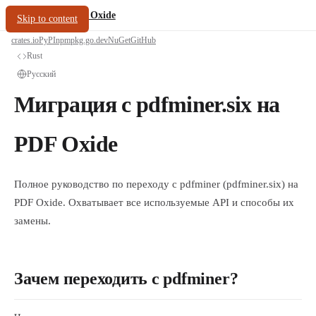
/
PDF Oxide
oxide.fyi
Skip to content
crates.io
PyPI
npm
pkg.go.dev
NuGet
GitHub
Rust
Русский
Миграция с pdfminer.six на
PDF Oxide
Полное руководство по переходу с pdfminer (pdfminer.six) на
PDF Oxide. Охватывает все используемые API и способы их
замены.
Зачем переходить с pdfminer?