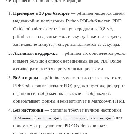
Четыре веских причины для миграции:
Примерно в 30 раз быстрее
— pdfminer является самой
медленной из популярных Python PDF-библиотек. PDF
Oxide обрабатывает страницу в среднем за 0,8 мс,
pdfminer — за десятки миллисекунд. Пакетные задачи,
занимавшие минуты, теперь выполняются за секунды.
Активная поддержка
— pdfminer.six обновляется редко
и имеет большой список нерешённых issue. PDF Oxide
активно развивается с регулярными релизами.
Всё в одном
— pdfminer умеет только извлекать текст.
PDF Oxide также создаёт PDF, редактирует их, рендерит
страницы в изображения, извлекает изображения,
обрабатывает формы и конвертирует в Markdown/HTML.
Без настройки
— pdfminer требует ручной настройки
(
,
,
) для
LAParams
word_margin
line_margin
char_margin
приемлемых результатов. PDF Oxide выполняет
распознавание макета автоматически.