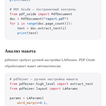
# PDF Oxide — постраничный контроль
from
 pdf_oxide 
import
 PdfDocument
doc 
=
 PdfDocument(
"report.pdf"
)
for
 i 
in
 range
(doc.page_count()):
    text 
=
 doc.extract_text(i)
    print
(text)
Анализ макета
pdfminer требует ручной настройки LAParams. PDF Oxide
обрабатывает макет автоматически:
# pdfminer — ручная настройка макета
from
 pdfminer.high_level 
import
 extract_text
from
 pdfminer.layout 
import
 LAParams
params 
=
 LAParams(
    word_margin
=
0.1
,