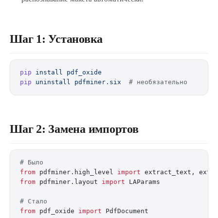
Шаг 1: Установка
pip
 install
 pdf_oxide
pip
 uninstall
 pdfminer.six
  # необязательно
Шаг 2: Замена импортов
# Было
from
 pdfminer.high_level 
import
 extract_text, extr
from
 pdfminer.layout 
import
 LAParams
# Стало
from
 pdf_oxide 
import
 PdfDocument