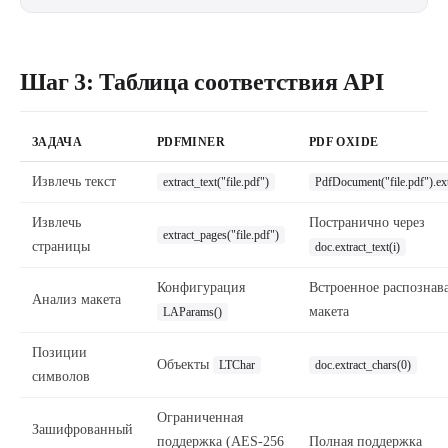
Шаг 3: Таблица соответствия API
ЗАДАЧА
PDFMINER
PDF OXIDE
Извлечь текст
extract_text("file.pdf")
PdfDocument("file.pdf").ext
Извлечь
Постранично через
extract_pages("file.pdf")
страницы
doc.extract_text(i)
Конфигурация
Встроенное распознав
Анализ макета
макета
LAParams()
Позиции
Объекты
LTChar
doc.extract_chars(0)
символов
Ограниченная
Зашифрованный
поддержка (AES-256
Полная поддержка