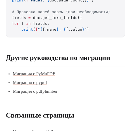
print
(
f
"Pages: 
{
doc.page_count()
}
"
)
# Проверка полей формы (при необходимости)
fields 
=
 doc.get_form_fields()
for
 f 
in
 fields:
    print
(
f
"
{
f.name
}
: 
{
f.value
}
"
)
Другие руководства по миграции
Миграция с PyMuPDF
Миграция с pypdf
Миграция с pdfplumber
Связанные страницы