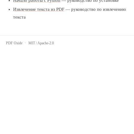
Начало работы с Python
— руководство по установке
Извлечение текста из PDF
— руководство по извлечению
текста
PDF Oxide
·
MIT / Apache-2.0