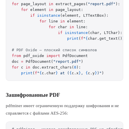
for
 page_layout 
in
 extract_pages(
"report.pdf"
):
    for
 element 
in
 page_layout:
        if
 isinstance
(element, LTTextBox):
            for
 line 
in
 element:
                for
 char 
in
 line:
                    if
 isinstance
(char, LTChar):
                        print
(
f
"
{
char.get_text()
}
 
# PDF Oxide — плоский список символов
from
 pdf_oxide 
import
 PdfDocument
doc 
=
 PdfDocument(
"report.pdf"
)
for
 c 
in
 doc.extract_chars(
0
):
    print
(
f
"
{
c.char
}
 at (
{
c.x
}
, 
{
c.y
}
)"
)
Зашифрованные PDF
pdfminer имеет ограниченную поддержку шифрования и не
справляется с файлами AES-256: