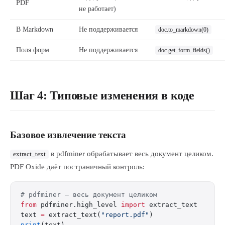
PDF
не работает)
В Markdown
Не поддерживается
doc.to_markdown(0)
Поля форм
Не поддерживается
doc.get_form_fields()
Шаг 4: Типовые изменения в коде
Базовое извлечение текста
в pdfminer обрабатывает весь документ целиком.
extract_text
PDF Oxide даёт постраничный контроль:
# pdfminer — весь документ целиком
from
 pdfminer.high_level 
import
 extract_text
text 
=
 extract_text(
"report.pdf"
)
print
(text)