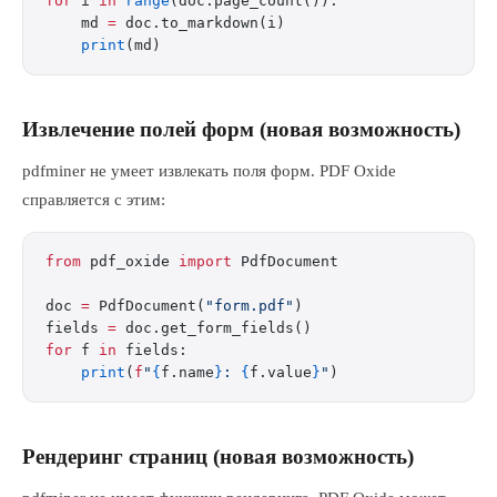
for
 i 
in
 range
(doc.page_count()):
    md 
=
 doc.to_markdown(i)
    print
(md)
Извлечение полей форм (новая возможность)
pdfminer не умеет извлекать поля форм. PDF Oxide
справляется с этим:
from
 pdf_oxide 
import
 PdfDocument
doc 
=
 PdfDocument(
"form.pdf"
)
fields 
=
 doc.get_form_fields()
for
 f 
in
 fields:
    print
(
f
"
{
f.name
}
: 
{
f.value
}
"
)
Рендеринг страниц (новая возможность)