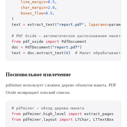
    line_margin
=
0.5
,
    char_margin
=
2.0
,
    boxes_flow
=
0.5
,
)
text 
=
 extract_text(
"report.pdf"
, 
laparams
=
params)
# PDF Oxide — автоматическое распознавание макета
from
 pdf_oxide 
import
 PdfDocument
doc 
=
 PdfDocument(
"report.pdf"
)
text 
=
 doc.extract_text(
0
)  
# Макет обрабатывается
Посимвольное извлечение
pdfminer использует сложное дерево объектов макета. PDF
Oxide возвращает плоский список:
# pdfminer — обход дерева макета
from
 pdfminer.high_level 
import
 extract_pages
from
 pdfminer.layout 
import
 LTChar, LTTextBox