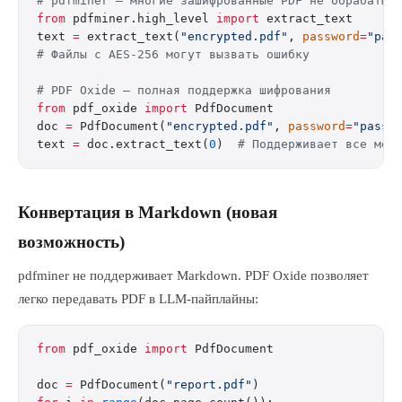
# pdfminer — многие зашифрованные PDF не обрабатыв
from
 pdfminer.high_level 
import
 extract_text
text 
=
 extract_text(
"encrypted.pdf"
, 
password
=
"pas
# Файлы с AES-256 могут вызвать ошибку
# PDF Oxide — полная поддержка шифрования
from
 pdf_oxide 
import
 PdfDocument
doc 
=
 PdfDocument(
"encrypted.pdf"
, 
password
=
"passw
text 
=
 doc.extract_text(
0
)  
# Поддерживает все мет
Конвертация в Markdown (новая
возможность)
pdfminer не поддерживает Markdown. PDF Oxide позволяет
легко передавать PDF в LLM-пайплайны:
from
 pdf_oxide 
import
 PdfDocument
doc 
=
 PdfDocument(
"report.pdf"
)