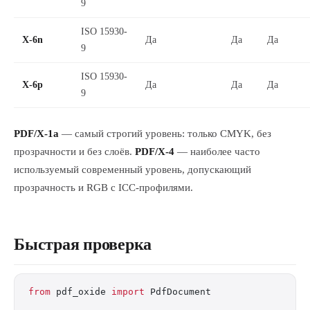
9
ISO 15930-
X-6n
Да
Да
Да
9
ISO 15930-
X-6p
Да
Да
Да
9
PDF/X-1a
— самый строгий уровень: только CMYK, без
прозрачности и без слоёв.
PDF/X-4
— наиболее часто
используемый современный уровень, допускающий
прозрачность и RGB с ICC-профилями.
Быстрая проверка
from
 pdf_oxide 
import
 PdfDocument