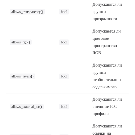
Допускаются ли
группы
allows_transparency()
bool
прозрачности
Допускается ли
цветовое
allows_rgb()
bool
пространство
RGB
Допускаются ли
группы
allows_layers()
bool
необязательного
содержимого
Допускаются ли
внешние ICC-
allows_external_icc()
bool
профили
Допускаются ли
ссылки на