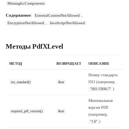
MissingIccComponents
Содержимое
:
,
ExternalContentNotAllowed
,
EncryptionNotAllowed
JavaScriptNotAllowed
Методы PdfXLevel
МЕТОД
ВОЗВРАЩАЕТ
ОПИСАНИЕ
Номер стандарта
ISO (например,
iso_standard()
&str
)
"ISO 15930-7"
Минимальная
версия PDF
required_pdf_version()
&str
(например,
)
"1.6"