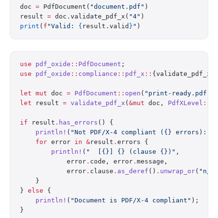
doc 
=
 PdfDocument(
"document.pdf"
)
result 
=
 doc.validate_pdf_x(
"4"
)
print
(
f
"Valid: 
{
result.valid
}
"
)
use
 pdf_oxide
::
PdfDocument
;
use
 pdf_oxide
::
compliance
::
pdf_x
::
{validate_pdf_x,
let
 mut
 doc 
=
 PdfDocument
::
open
(
"print-ready.pdf"
)
let
 result 
=
 validate_pdf_x
(
&mut
 doc, 
PdfXLevel
::
X
if
 result
.
has_errors
() {
    println!
(
"Not PDF/X-4 compliant ({} errors):"
,
    for
 error 
in
 &
result
.
errors {
        println!
(
"  [{}] {} (clause {})"
,
            error
.
code, error
.
message,
            error
.
clause
.
as_deref
()
.
unwrap_or
(
"n/a
    }
} 
else
 {
    println!
(
"Document is PDF/X-4 compliant"
);
}