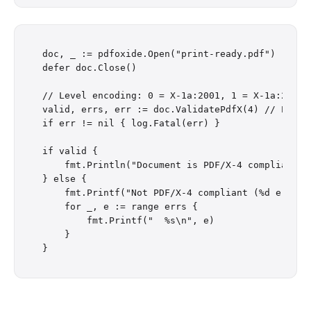
doc, _ := pdfoxide.Open("print-ready.pdf")

defer doc.Close()

// Level encoding: 0 = X-1a:2001, 1 = X-1a:2003,
valid, errs, err := doc.ValidatePdfX(4) // PDF/X-
if err != nil { log.Fatal(err) }

if valid {

    fmt.Println("Document is PDF/X-4 compliant")

} else {

    fmt.Printf("Not PDF/X-4 compliant (%d errors)
    for _, e := range errs {

        fmt.Printf("  %s\n", e)

    }
