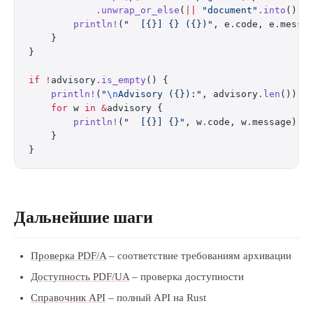
            .
unwrap_or_else
(
||
 "document"
.
into
());
        println!
(
"  [{}] {} ({})"
, e
.
code, e
.
messa
    }
}
if
 !
advisory
.
is_empty
() {
    println!
(
"
\n
Advisory ({}):"
, advisory
.
len
());
    for
 w 
in
 &
advisory {
        println!
(
"  [{}] {}"
, w
.
code, w
.
message);
    }
}
Дальнейшие шаги
Проверка PDF/A
– соответствие требованиям архивации
Доступность PDF/UA
– проверка доступности
Справочник API
– полный API на Rust