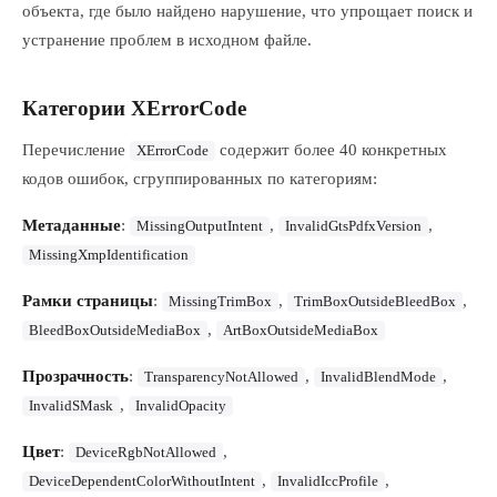
объекта, где было найдено нарушение, что упрощает поиск и
устранение проблем в исходном файле.
Категории XErrorCode
Перечисление
содержит более 40 конкретных
XErrorCode
кодов ошибок, сгруппированных по категориям:
Метаданные
:
,
,
MissingOutputIntent
InvalidGtsPdfxVersion
MissingXmpIdentification
Рамки страницы
:
,
,
MissingTrimBox
TrimBoxOutsideBleedBox
,
BleedBoxOutsideMediaBox
ArtBoxOutsideMediaBox
Прозрачность
:
,
,
TransparencyNotAllowed
InvalidBlendMode
,
InvalidSMask
InvalidOpacity
Цвет
:
,
DeviceRgbNotAllowed
,
,
DeviceDependentColorWithoutIntent
InvalidIccProfile