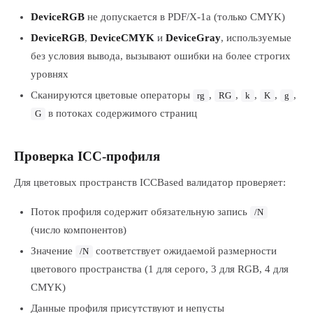
DeviceRGB
не допускается в PDF/X-1a (только CMYK)
DeviceRGB
,
DeviceCMYK
и
DeviceGray
, используемые
без условия вывода, вызывают ошибки на более строгих
уровнях
Сканируются цветовые операторы
,
,
,
,
,
rg
RG
k
K
g
в потоках содержимого страниц
G
Проверка ICC-профиля
Для цветовых пространств ICCBased валидатор проверяет:
Поток профиля содержит обязательную запись
/N
(число компонентов)
Значение
соответствует ожидаемой размерности
/N
цветового пространства (1 для серого, 3 для RGB, 4 для
CMYK)
Данные профиля присутствуют и непусты