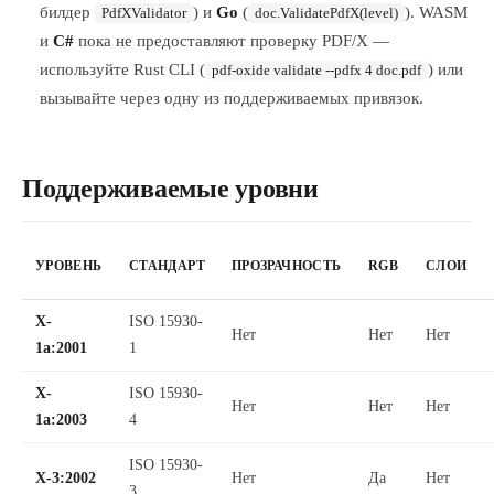
билдер
) и
Go
(
). WASM
PdfXValidator
doc.ValidatePdfX(level)
и
C#
пока не предоставляют проверку PDF/X —
используйте Rust CLI (
) или
pdf-oxide validate --pdfx 4 doc.pdf
вызывайте через одну из поддерживаемых привязок.
Поддерживаемые уровни
УРОВЕНЬ
СТАНДАРТ
ПРОЗРАЧНОСТЬ
RGB
СЛОИ
X-
ISO 15930-
Нет
Нет
Нет
1a:2001
1
X-
ISO 15930-
Нет
Нет
Нет
1a:2003
4
ISO 15930-
X-3:2002
Нет
Да
Нет
3