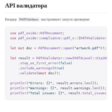
API валидатора
Билдер
настраивает запуск проверки:
PdfXValidator
use
 pdf_oxide
::
PdfDocument
;
use
 pdf_oxide
::
compliance
::
pdf_x
::
{
PdfXValidator
, 
let
 mut
 doc 
=
 PdfDocument
::
open
(
"artwork.pdf"
)
?
;
let
 result 
=
 PdfXValidator
::
new
(
PdfXLevel
::
X1a2001
    .
stop_on_first_error
(
false
)
    .
include_warnings
(
true
)
    .
validate
(
&mut
 doc)
?
;
println!
(
"Errors: {}"
, result
.
errors
.
len
());
println!
(
"Warnings: {}"
, result
.
warnings
.
len
());
println!
(
"Total issues: {}"
, result
.
total_issues
()