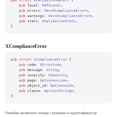
pub
 struct
 XValidationResult
 {
    pub
 level
:
 PdfXLevel
,
    pub
 errors
:
 Vec
<
XComplianceError
>,
    pub
 warnings
:
 Vec
<
XComplianceError
>,
    pub
 stats
:
 XValidationStats
,
}
XComplianceError
pub
 struct
 XComplianceError
 {
    pub
 code
:
 XErrorCode
,
    pub
 message
:
 String
,
    pub
 severity
:
 XSeverity
,
    pub
 page
:
 Option
<
usize
>,
    pub
 object_id
:
 Option
<
u32
>,
    pub
 clause
:
 Option
<
String
>,
}
Ошибки включают номер страницы и идентификатор