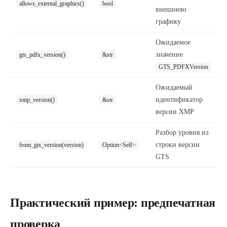
allows_external_graphics()
bool
внешнюю
графику
Ожидаемое
значение
gts_pdfx_version()
&str
GTS_PDFXVersion
Ожидаемый
идентификатор
xmp_version()
&str
версии XMP
Разбор уровня из
строки версии
from_gts_version(version)
Option<Self>
GTS
Практический пример: предпечатная
проверка