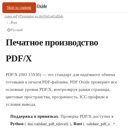
/
PDF Oxide
oxide.fyi
Skip to content
crates.io
PyPI
npm
pkg.go.dev
NuGet
GitHub
Rust
Русский
Печатное производство
PDF/X
PDF/X (ISO 15930) — это стандарт для надёжного обмена
готовыми к печати PDF-файлами. PDF Oxide проверяет все
основные уровни PDF/X, контролируя рамки страницы,
цветовые пространства, прозрачность, ICC-профили и
условия вывода.
Поддержка в привязках.
Проверка PDF/X доступна в
Python
(
),
Rust
(
+
doc.validate_pdf_x(level)
validate_pdf_x