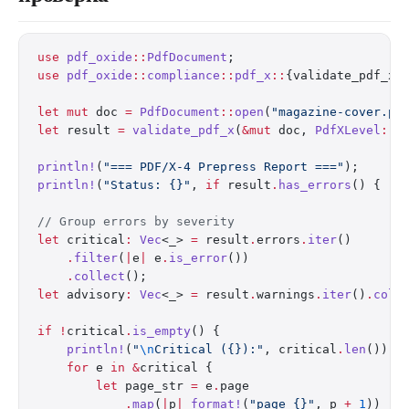
use
 pdf_oxide
::
PdfDocument
;
use
 pdf_oxide
::
compliance
::
pdf_x
::
{validate_pdf_x,
let
 mut
 doc 
=
 PdfDocument
::
open
(
"magazine-cover.pd
let
 result 
=
 validate_pdf_x
(
&mut
 doc, 
PdfXLevel
::
X
println!
(
"=== PDF/X-4 Prepress Report ==="
);
println!
(
"Status: {}"
, 
if
 result
.
has_errors
() { 
"R
// Group errors by severity
let
 critical
:
 Vec
<_> 
=
 result
.
errors
.
iter
()
    .
filter
(
|
e
|
 e
.
is_error
())
    .
collect
();
let
 advisory
:
 Vec
<_> 
=
 result
.
warnings
.
iter
()
.
coll
if
 !
critical
.
is_empty
() {
    println!
(
"
\n
Critical ({}):"
, critical
.
len
());
    for
 e 
in
 &
critical {
        let
 page_str 
=
 e
.
page
            .
map
(
|
p
|
 format!
(
"page {}"
, p 
+
 1
))