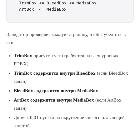
TrimBox <= BleedBox <= MediaBox

Валидатор проверяет каждую страницу, чтобы убедиться,
что:
TrimBox
присутствует (требуется на всех уровнях
PDF/X)
TrimBox содержится внутри BleedBox
(если BleedBox
задан)
BleedBox содержится внутри MediaBox
ArtBox содержится внутри MediaBox
(если ArtBox
задан)
Допуск 0,01 пункта на округление чисел с плавающей
запятой