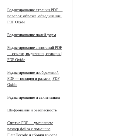
Редактирование страниц PDF —
поворот, обрезка, объединение |
PDF Oxide
Редактирование полей форм
Редактирование аннотаций PDF
— ссылки, выделения, стикеры |
PDF Oxide
Редактирование изображений
PDF — позиция и размер | PDF
Oxide
Редактирование и санитизация
Шифрование и безопасность
Сжатие PDF — уменьшите
размер файла с помощью
FlateDecode и сборки мусора