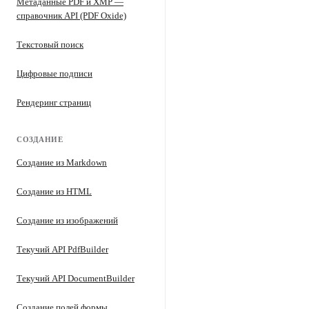
Метаданные PDF и XMP —
справочник API (PDF Oxide)
Текстовый поиск
Цифровые подписи
Рендеринг страниц
СОЗДАНИЕ
Создание из Markdown
Создание из HTML
Создание из изображений
Текучий API PdfBuilder
Текучий API DocumentBuilder
Создание полей формы