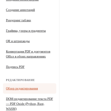
Создание аннотаций
Рендеринг таблиц
Графика, узоры и градиенты
QR и штрихкоды
Конвертация PDF и документов
Office в обоих направлениях
Подпись PDF
РЕДАКТИРОВАНИЕ
Обзор редактирования
DOM-редактирование текста PDF
— PDF Oxide (Python, Rust,
WASM)