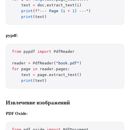
    text 
=
 doc.extract_text(i)
    print
(
f
"--- Page 
{
i 
+
 1}
 ---"
)
    print
(text)
pypdf:
from
 pypdf 
import
 PdfReader
reader 
=
 PdfReader(
"book.pdf"
)
for
 page 
in
 reader.pages:
    text 
=
 page.extract_text()
    print
(text)
Извлечение изображений
PDF Oxide:
from
 pdf_oxide 
import
 PdfDocument