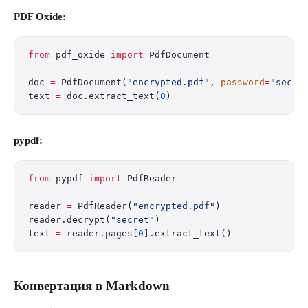
PDF Oxide:
from
 pdf_oxide 
import
 PdfDocument
doc 
=
 PdfDocument(
"encrypted.pdf"
, 
password
=
"secre
text 
=
 doc.extract_text(
0
)
pypdf:
from
 pypdf 
import
 PdfReader
reader 
=
 PdfReader(
"encrypted.pdf"
)
reader.decrypt(
"secret"
)
text 
=
 reader.pages[
0
].extract_text()
Конвертация в Markdown