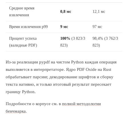
Среднее время
0,8 мс
12,1 мс
извлечения
Время извлечения p99
9 мс
97 мс
Процент успеха
100%
(3 823/3
98,4% (3 762/3
(валидные PDF)
823)
823)
Из-за реализации pypdf на чистом Python каждая операция
выполняется в интерпретаторе. Ядро PDF Oxide на Rust
обрабатывает парсинг, декодирование шрифтов и сборку
текста нативно, и только итоговый результат пересекает
границу Python.
Подробности о корпусе см. в
полной методологии
бенчмарка
.