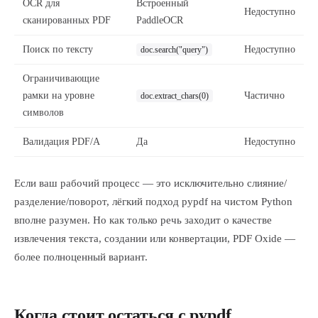
OCR для
Встроенный
Недоступно
сканированных PDF
PaddleOCR
Поиск по тексту
Недоступно
doc.search("query")
Ограничивающие
рамки на уровне
Частично
doc.extract_chars(0)
символов
Валидация PDF/A
Да
Недоступно
Если ваш рабочий процесс — это исключительно слияние/
разделение/поворот, лёгкий подход pypdf на чистом Python
вполне разумен. Но как только речь заходит о качестве
извлечения текста, создании или конвертации, PDF Oxide —
более полноценный вариант.
Когда стоит остаться с pypdf