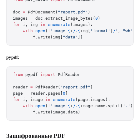
doc 
=
 PdfDocument(
"report.pdf"
)
images 
=
 doc.extract_image_bytes(
0
)
for
 i, img 
in
 enumerate
(images):
    with
 open
(
f
"image_
{
i
}
.
{
img[
'format'
]
}
"
, 
"wb"
) 
        f.write(img[
"data"
])
pypdf:
from
 pypdf 
import
 PdfReader
reader 
=
 PdfReader(
"report.pdf"
)
page 
=
 reader.pages[
0
]
for
 i, image 
in
 enumerate
(page.images):
    with
 open
(
f
"image_
{
i
}
.
{
image.name.split(
'.'
)[
-
        f.write(image.data)
Зашифрованные PDF