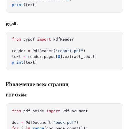
print
(text)
pypdf:
from
 pypdf 
import
 PdfReader
reader 
=
 PdfReader(
"report.pdf"
)
text 
=
 reader.pages[
0
].extract_text()
print
(text)
Извлечение всех страниц
PDF Oxide:
from
 pdf_oxide 
import
 PdfDocument
doc 
=
 PdfDocument(
"book.pdf"
)
for
 i 
in
 range
(doc.page_count()):