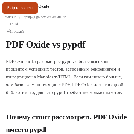
/
PDF Oxide
oxide.fyi
Skip to content
crates.io
PyPI
npm
pkg.go.dev
NuGet
GitHub
Rust
Русский
PDF Oxide vs pypdf
PDF Oxide в 15 раз быстрее pypdf, с более высоким
процентом успешных тестов, встроенным рендерингом и
конвертацией в Markdown/HTML. Если вам нужно больше,
чем базовые манипуляции с PDF, PDF Oxide делает в одной
библиотеке то, для чего pypdf требует нескольких пакетов.
Почему стоит рассмотреть PDF Oxide
вместо pypdf