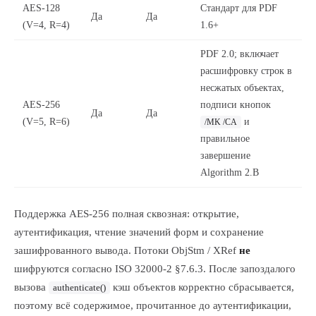
AES-128
Стандарт для PDF
Да
Да
(V=4, R=4)
1.6+
PDF 2.0; включает
расшифровку строк в
несжатых объектах,
AES-256
подписи кнопок
Да
Да
(V=5, R=6)
и
/MK /CA
правильное
завершение
Algorithm 2.B
Поддержка AES-256 полная сквозная: открытие,
аутентификация, чтение значений форм и сохранение
зашифрованного вывода. Потоки ObjStm / XRef
не
шифруются согласно ISO 32000-2 §7.6.3. После запоздалого
вызова
кэш объектов корректно сбрасывается,
authenticate()
поэтому всё содержимое, прочитанное до аутентификации,