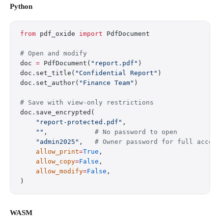
Python
from
 pdf_oxide 
import
 PdfDocument
# Open and modify
doc 
=
 PdfDocument(
"report.pdf"
)
doc.set_title(
"Confidential Report"
)
doc.set_author(
"Finance Team"
)
# Save with view-only restrictions
doc.save_encrypted(
    "report-protected.pdf"
,
    ""
,            
# No password to open
    "admin2025"
,   
# Owner password for full acces
    allow_print
=
True
,
    allow_copy
=
False
,
    allow_modify
=
False
,
)
WASM