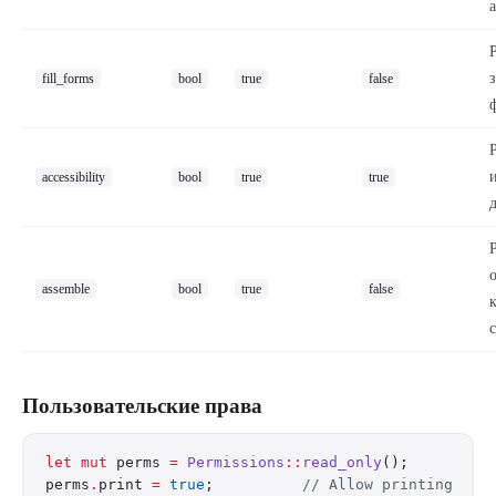
fill_forms
bool
true
false
accessibility
bool
true
true
assemble
bool
true
false
Пользовательские права
let
 mut
 perms 
=
 Permissions
::
read_only
();
perms
.
print 
=
 true
;          
// Allow printing