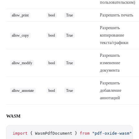
пользовательским)
Разрешить печать
allow_print
bool
True
Разрешить
копирование
allow_copy
bool
True
текста/графики
Разрешить
изменение
allow_modify
bool
True
документа
Разрешить
добавление
allow_annotate
bool
True
аннотаций
WASM
import
 { WasmPdfDocument } 
from
 "pdf-oxide-wasm"
;