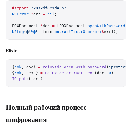
#import
 "POXPdfOxide.h"
NSError
 *
err 
=
 nil
;
POXDocument 
*
doc 
=
 [POXDocument 
openWithPassword:
@
NSLog
(
@"
%@
"
, [doc 
extractText:0
 error:
&
err]);
Elixir
{
:ok
, doc} 
=
 PdfOxide
.
open_with_password
(
"protecte
{
:ok
, text} 
=
 PdfOxide
.
extract_text
(doc, 
0
)
IO
.
puts
(text)
Полный рабочий процесс
шифрования