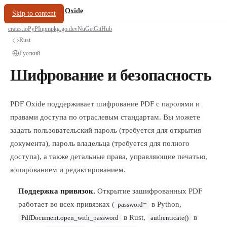
/
PDF Oxide
oxide.fyi
Skip to content
crates.io
PyPI
npm
pkg.go.dev
NuGet
GitHub
Rust
Русский
Шифрование и безопасность
PDF Oxide поддерживает шифрование PDF с паролями и
правами доступа по отраслевым стандартам. Вы можете
задать пользовательский пароль (требуется для открытия
документа), пароль владельца (требуется для полного
доступа), а также детальные права, управляющие печатью,
копированием и редактированием.
Поддержка привязок.
Открытие зашифрованных PDF
работает во всех привязках (
в Python,
password=
в Rust,
в
PdfDocument.open_with_password
authenticate()