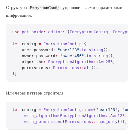
Структура
управляет всеми параметрами
EncryptionConfig
шифрования.
use
 pdf_oxide
::
editor
::
{
EncryptionConfig
, 
Encrypti
let
 config 
=
 EncryptionConfig
 {
    user_password
:
 "user123"
.
to_string
(),
    owner_password
:
 "owner456"
.
to_string
(),
    algorithm
:
 EncryptionAlgorithm
::
Aes256
,
    permissions
:
 Permissions
::
all
(),
};
Или через паттерн строителя:
let
 config 
=
 EncryptionConfig
::
new
(
"user123"
, 
"own
    .
with_algorithm
(
EncryptionAlgorithm
::
Aes128
)
    .
with_permissions
(
Permissions
::
read_only
());