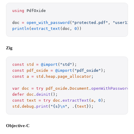
using
 PdfOxide
doc 
=
 open_with_password
(
"protected.pdf"
, 
"user123
println
(
extract_text
(doc, 
0
))
Zig
const
 std
 =
 @import
(
"std"
);
const
 pdf_oxide
 =
 @import
(
"pdf_oxide"
);
const
 a
 =
 std
.
heap
.
page_allocator
;
var
 doc
 =
 try
 pdf_oxide
.
Document
.
openWithPassword
(
defer
 doc
.
deinit
();
const
 text
 =
 try
 doc
.
extractText
(
a
, 
0
);
std
.
debug
.
print
(
"{s}
\n
"
, .{
text
});
Objective-C