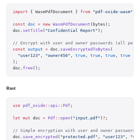
import
 { WasmPdfDocument } 
from
 "pdf-oxide-wasm"
;
const
 doc
 =
 new
 WasmPdfDocument
(bytes);
doc.
setTitle
(
"Confidential Report"
);
// Encrypt with user and owner passwords (all perm
const
 output
 =
 doc.
saveEncryptedToBytes
(
  "user123"
, 
"owner456"
, 
true
, 
true
, 
true
, 
true
);
doc.
free
();
Rust
use
 pdf_oxide
::
api
::
Pdf
;
let
 mut
 doc 
=
 Pdf
::
open
(
"input.pdf"
)
?
;
// Simple encryption with user and owner passwords
doc
.
save_encrypted
(
"protected.pdf"
, 
"user123"
, 
"ow