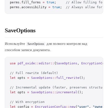
perms
.
fill_forms 
=
 true
;     
// Allow filling form
perms
.
accessibility 
=
 true
;  
// Always allow for c
SaveOptions
Используйте
для полного контроля над
SaveOptions
способом записи документа.
use
 pdf_oxide
::
editor
::
{
SaveOptions
, 
EncryptionCon
// Full rewrite (default)
let
 opts 
=
 SaveOptions
::
full_rewrite
();
// Incremental update (faster, preserves structure
let
 opts 
=
 SaveOptions
::
incremental
();
// With encryption
let
 config 
=
 EncryptionConfig
::
new
(
"user"
, 
"owner"