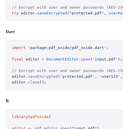
// Encrypt with user and owner passwords (AES-256)
try
 editor.
saveEncrypted
(
"protected.pdf"
, 
userPass
Dart
import
 'package:pdf_oxide/pdf_oxide.dart'
;
final
 editor 
=
 DocumentEditor
.
open
(
'input.pdf'
);
// Encrypt with user and owner passwords (AES-256)
editor.
saveEncrypted
(
'protected.pdf'
, 
'user123'
, 
'
editor.
close
();
R
library
(
pdfoxide
)
editor
 <-
 pdf_editor_open
(
"input.pdf"
)