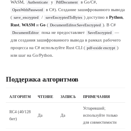
WASM,
у
в Go/C#,
Authenticate
PdfDocument
в C#). Создание зашифрованного вывода
OpenWithPassword
(
/
) доступно в
Python
,
save_encrypted
saveEncryptedToBytes
Rust
,
WASM
и
Go
(
). В C#
DocumentEditor.SaveEncrypted
пока не предоставляет
—
DocumentEditor
SaveEncrypted
для создания зашифрованного вывода в рамках рабочего
процесса на C# используйте Rust CLI (
)
pdf-oxide encrypt
или шаг на Go/Python.
Поддержка алгоритмов
АЛГОРИТМ
ЧТЕНИЕ
ЗАПИСЬ
ПРИМЕЧАНИЯ
Устаревший;
RC4 (40/128
Да
Да
используйте только
бит)
для совместимости