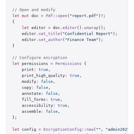
// Open and modify
let
 mut
 doc 
=
 Pdf
::
open
(
"report.pdf"
)
?
;
{
    let
 editor 
=
 doc
.
editor
()
.
unwrap
();
    editor
.
set_title
(
"Confidential Report"
);
    editor
.
set_author
(
"Finance Team"
);
}
// Configure encryption
let
 permissions 
=
 Permissions
 {
    print
:
 true
,
    print_high_quality
:
 true
,
    modify
:
 false
,
    copy
:
 false
,
    annotate
:
 false
,
    fill_forms
:
 true
,
    accessibility
:
 true
,
    assemble
:
 false
,
};
let
 config 
=
 EncryptionConfig
::
new
(
""
, 
"admin2025"