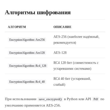
Алгоритмы шифрования
АЛГОРИТМ
ОПИСАНИЕ
AES-256 (наиболее надёжный,
EncryptionAlgorithm::Aes256
рекомендуется)
AES-128
EncryptionAlgorithm::Aes128
RC4 128 бит (совместимость с
EncryptionAlgorithm::Rc4_128
устаревшими системами)
RC4 40 бит (устаревший,
EncryptionAlgorithm::Rc4_40
слабый)
При использовании
в Python или API
по
save_encrypted()
Pdf
умолчанию применяется AES-256.