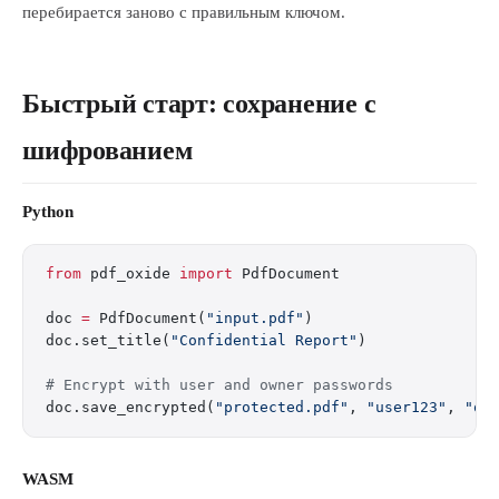
перебирается заново с правильным ключом.
Быстрый старт: сохранение с
шифрованием
Python
from
 pdf_oxide 
import
 PdfDocument
doc 
=
 PdfDocument(
"input.pdf"
)
doc.set_title(
"Confidential Report"
)
# Encrypt with user and owner passwords
doc.save_encrypted(
"protected.pdf"
, 
"user123"
, 
"ow
WASM