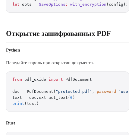
let
 opts 
=
 SaveOptions
::
with_encryption
(config);
Открытие зашифрованных PDF
Python
Передайте пароль при открытии документа.
from
 pdf_oxide 
import
 PdfDocument
doc 
=
 PdfDocument(
"protected.pdf"
, 
password
=
"user1
text 
=
 doc.extract_text(
0
)
print
(text)
Rust