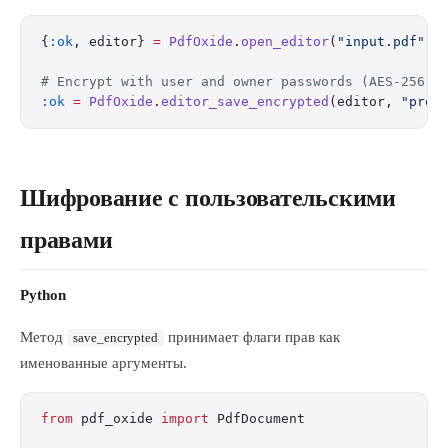
{
:ok
, editor} 
=
 PdfOxide
.
open_editor
(
"input.pdf"
)
# Encrypt with user and owner passwords (AES-256)
:ok
 =
 PdfOxide
.
editor_save_encrypted
(editor, 
"prot
Шифрование с пользовательскими
правами
Python
Метод
принимает флаги прав как
save_encrypted
именованные аргументы.
from
 pdf_oxide 
import
 PdfDocument