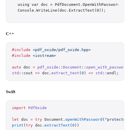
using var doc = PdfDocument.OpenWithPassword("pro
C++
#include
 <pdf_oxide/pdf_oxide.hpp>
#include
 <iostream>
auto
 doc 
=
 pdf_oxide
::
Document
::
open_with_password
std
::cout 
<<
 doc.
extract_text
(
0
) 
<<
 std
::endl;
Swift
import
 PdfOxide
let
 doc 
=
 try
 Document.
openWithPassword
(
"protected
print
(
try
 doc.
extractText
(
0
))