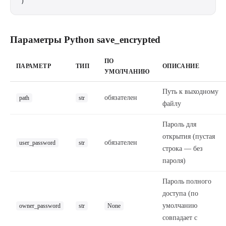
)
Параметры Python save_encrypted
ПО
ПАРАМЕТР
ТИП
ОПИСАНИЕ
УМОЛЧАНИЮ
Путь к выходному
обязателен
path
str
файлу
Пароль для
открытия (пустая
обязателен
user_password
str
строка — без
пароля)
Пароль полного
доступа (по
умолчанию
owner_password
str
None
совпадает с