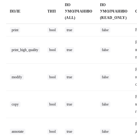
ПО
ПО
ПОЛЕ
ТИП
УМОЛЧАНИЮ
УМОЛЧАНИЮ
(ALL)
(READ_ONLY)
print
bool
true
false
print_high_quality
bool
true
false
modify
bool
true
false
copy
bool
true
false
annotate
bool
true
false