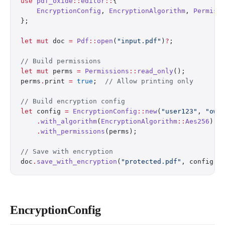
use
 pdf_oxide
::
editor
::
{
    EncryptionConfig
, 
EncryptionAlgorithm
, 
Permiss
};
let
 mut
 doc 
=
 Pdf
::
open
(
"input.pdf"
)
?
;
// Build permissions
let
 mut
 perms 
=
 Permissions
::
read_only
();
perms
.
print 
=
 true
;  
// Allow printing only
// Build encryption config
let
 config 
=
 EncryptionConfig
::
new
(
"user123"
, 
"own
    .
with_algorithm
(
EncryptionAlgorithm
::
Aes256
)
    .
with_permissions
(perms);
// Save with encryption
doc
.
save_with_encryption
(
"protected.pdf"
, config)
?
EncryptionConfig