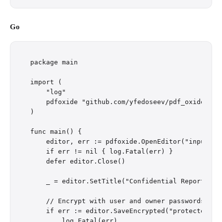
Go
package main

import (

    "log"

    pdfoxide "github.com/yfedoseev/pdf_oxide/go"

)

func main() {

    editor, err := pdfoxide.OpenEditor("input.pdf
    if err != nil { log.Fatal(err) }

    defer editor.Close()

    _ = editor.SetTitle("Confidential Report")

    // Encrypt with user and owner passwords (AES
    if err := editor.SaveEncrypted("protected.pd
        log.Fatal(err)
