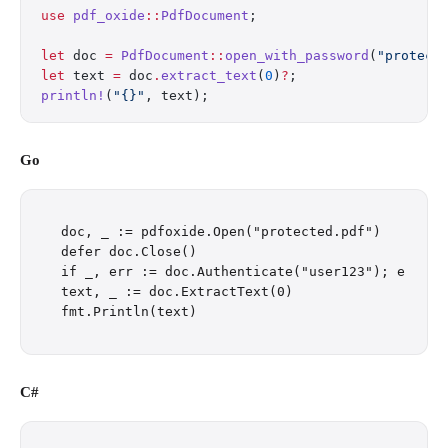
use
 pdf_oxide
::
PdfDocument
;
let
 doc 
=
 PdfDocument
::
open_with_password
(
"protect
let
 text 
=
 doc
.
extract_text
(
0
)
?
;
println!
(
"{}"
, text);
Go
doc, _ := pdfoxide.Open("protected.pdf")

defer doc.Close()

if _, err := doc.Authenticate("user123"); err != 
text, _ := doc.ExtractText(0)

C#