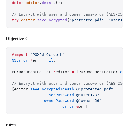
defer
 editor
.
deinit
();
// Encrypt with user and owner passwords (AES-256)
try
 editor
.
saveEncrypted
(
"protected.pdf"
, 
"user123
Objective-C
#import
 "POXPdfOxide.h"
NSError
 *
err 
=
 nil
;
POXDocumentEditor 
*
editor 
=
 [POXDocumentEditor 
ope
// Encrypt with user and owner passwords (AES-256)
[editor 
saveEncryptedToPath:
@"protected.pdf"
               userPassword:
@"user123"
              ownerPassword:
@"owner456"
                      error:
&
err];
Elixir