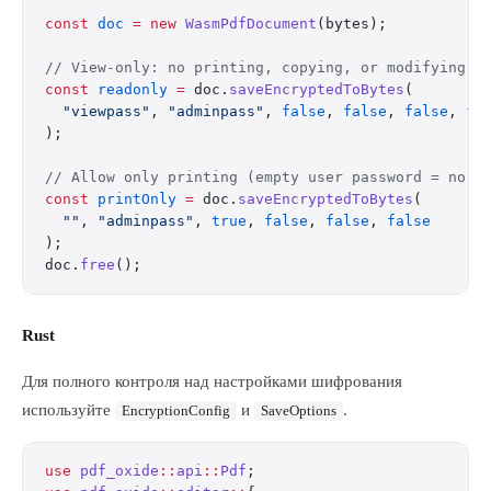
const
 doc
 =
 new
 WasmPdfDocument
(bytes);
// View-only: no printing, copying, or modifying
const
 readonly
 =
 doc.
saveEncryptedToBytes
(
  "viewpass"
, 
"adminpass"
, 
false
, 
false
, 
false
, 
fa
);
// Allow only printing (empty user password = no o
const
 printOnly
 =
 doc.
saveEncryptedToBytes
(
  ""
, 
"adminpass"
, 
true
, 
false
, 
false
, 
false
);
doc.
free
();
Rust
Для полного контроля над настройками шифрования
используйте
и
.
EncryptionConfig
SaveOptions
use
 pdf_oxide
::
api
::
Pdf
;