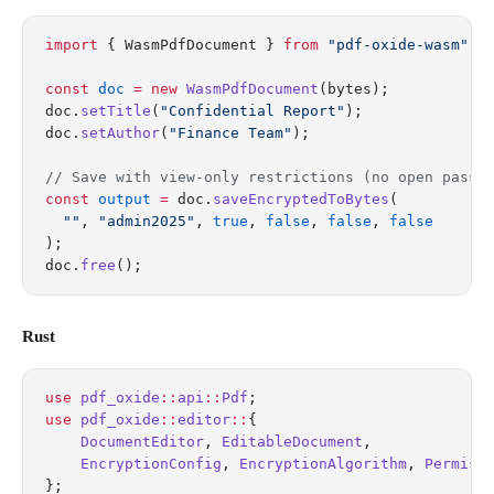
import
 { WasmPdfDocument } 
from
 "pdf-oxide-wasm"
;
const
 doc
 =
 new
 WasmPdfDocument
(bytes);
doc.
setTitle
(
"Confidential Report"
);
doc.
setAuthor
(
"Finance Team"
);
// Save with view-only restrictions (no open passw
const
 output
 =
 doc.
saveEncryptedToBytes
(
  ""
, 
"admin2025"
, 
true
, 
false
, 
false
, 
false
);
doc.
free
();
Rust
use
 pdf_oxide
::
api
::
Pdf
;
use
 pdf_oxide
::
editor
::
{
    DocumentEditor
, 
EditableDocument
,
    EncryptionConfig
, 
EncryptionAlgorithm
, 
Permiss
};