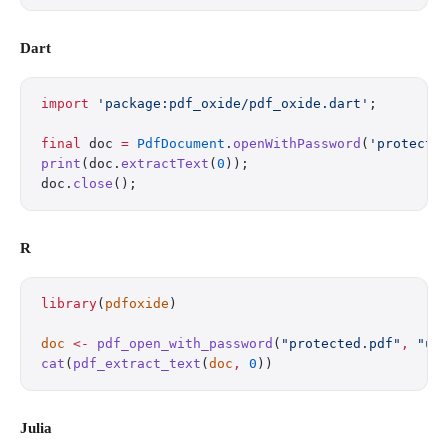
Dart
import
 'package:pdf_oxide/pdf_oxide.dart'
;
final
 doc 
=
 PdfDocument
.
openWithPassword
(
'protecte
print
(doc.
extractText
(
0
));
doc.
close
();
R
library
(
pdfoxide
)
doc
 <-
 pdf_open_with_password
(
"protected.pdf"
,
 "us
cat
(
pdf_extract_text
(
doc
,
 0
))
Julia