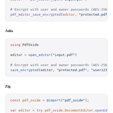
# Encrypt with user and owner passwords (AES-256)
pdf_editor_save_encrypted
(
editor
,
 "protected.pdf"
,
Julia
using
 PdfOxide
editor 
=
 open_editor
(
"input.pdf"
)
# Encrypt with user and owner passwords (AES-256)
save_encrypted
(editor, 
"protected.pdf"
, 
"user123"
,
Zig
const
 pdf_oxide
 =
 @import
(
"pdf_oxide"
);
var
 editor
 =
 try
 pdf_oxide
.
DocumentEditor
.
openEdit