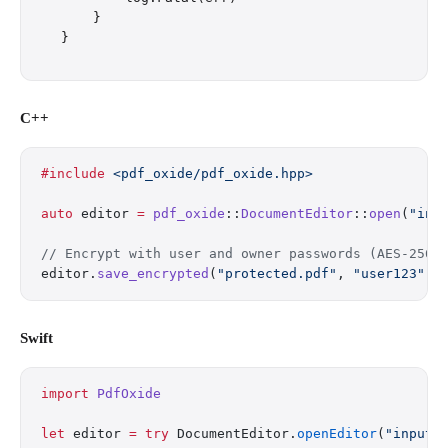
    }

C++
#include
 <pdf_oxide/pdf_oxide.hpp>
auto
 editor 
=
 pdf_oxide
::
DocumentEditor
::
open
(
"inp
// Encrypt with user and owner passwords (AES-256)
editor.
save_encrypted
(
"protected.pdf"
, 
"user123"
, 
Swift
import
 PdfOxide
let
 editor 
=
 try
 DocumentEditor.
openEditor
(
"input.