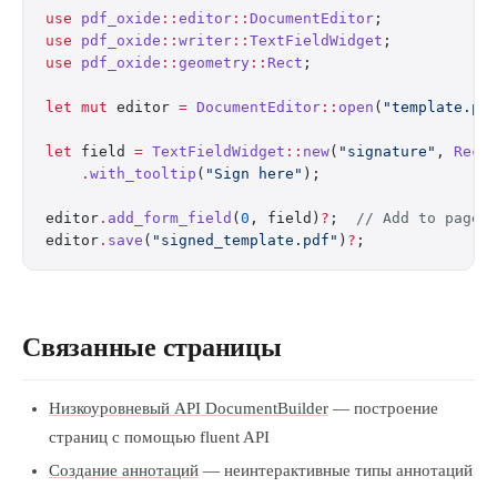
use
 pdf_oxide
::
editor
::
DocumentEditor
;
use
 pdf_oxide
::
writer
::
TextFieldWidget
;
use
 pdf_oxide
::
geometry
::
Rect
;
let
 mut
 editor 
=
 DocumentEditor
::
open
(
"template.pd
let
 field 
=
 TextFieldWidget
::
new
(
"signature"
, 
Rect
    .
with_tooltip
(
"Sign here"
);
editor
.
add_form_field
(
0
, field)
?
;  
// Add to page 
editor
.
save
(
"signed_template.pdf"
)
?
;
Связанные страницы
Низкоуровневый API DocumentBuilder
— построение
страниц с помощью fluent API
Создание аннотаций
— неинтерактивные типы аннотаций