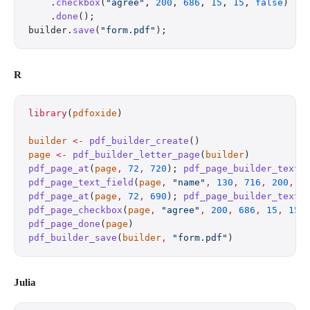
    .
checkbox
(
"agree"
, 
200
, 
686
, 
15
, 
15
, 
false
)
    .
done
();
builder.
save
(
"form.pdf"
);
R
library
(
pdfoxide
)
builder
 <-
 pdf_builder_create
()
page
 <-
 pdf_builder_letter_page
(
builder
)
pdf_page_at
(
page
,
 72
,
 720
); 
pdf_page_builder_text
(
pdf_page_text_field
(
page
,
 "name"
,
 130
,
 716
,
 200
,
 2
pdf_page_at
(
page
,
 72
,
 690
); 
pdf_page_builder_text
(
pdf_page_checkbox
(
page
,
 "agree"
,
 200
,
 686
,
 15
,
 15
,
pdf_page_done
(
page
)
pdf_builder_save
(
builder
,
 "form.pdf"
)
Julia