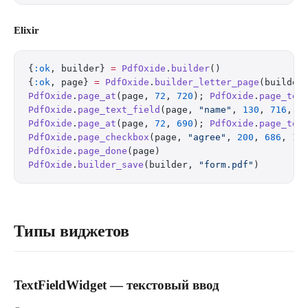
Elixir
{
:ok
, builder} 
=
 PdfOxide
.
builder
()
{
:ok
, page} 
=
 PdfOxide
.
builder_letter_page
(builder
PdfOxide
.
page_at
(page, 
72
, 
720
); 
PdfOxide
.
page_tex
PdfOxide
.
page_text_field
(page, 
"name"
, 
130
, 
716
, 
2
PdfOxide
.
page_at
(page, 
72
, 
690
); 
PdfOxide
.
page_tex
PdfOxide
.
page_checkbox
(page, 
"agree"
, 
200
, 
686
, 
15
PdfOxide
.
page_done
(page)
PdfOxide
.
builder_save
(builder, 
"form.pdf"
)
Типы виджетов
TextFieldWidget — текстовый ввод