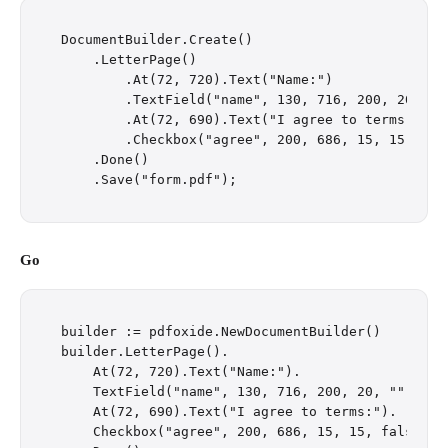
DocumentBuilder.Create()

    .LetterPage()

        .At(72, 720).Text("Name:")

        .TextField("name", 130, 716, 200, 20)

        .At(72, 690).Text("I agree to terms:")

        .Checkbox("agree", 200, 686, 15, 15, fals
    .Done()

Go
builder := pdfoxide.NewDocumentBuilder()

builder.LetterPage().

    At(72, 720).Text("Name:").

    TextField("name", 130, 716, 200, 20, "").

    At(72, 690).Text("I agree to terms:").

    Checkbox("agree", 200, 686, 15, 15, false).
