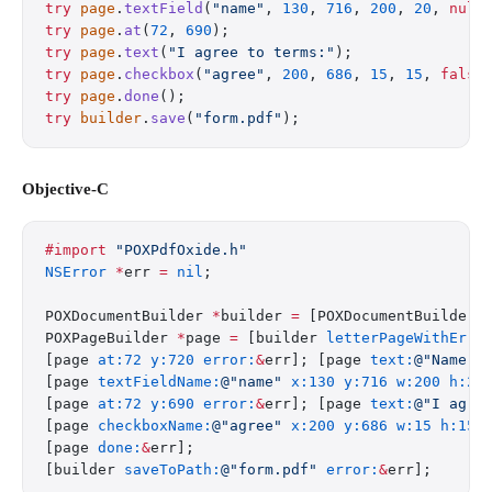
try
 page
.
textField
(
"name"
, 
130
, 
716
, 
200
, 
20
, 
null
try
 page
.
at
(
72
, 
690
);
try
 page
.
text
(
"I agree to terms:"
);
try
 page
.
checkbox
(
"agree"
, 
200
, 
686
, 
15
, 
15
, 
false
try
 page
.
done
();
try
 builder
.
save
(
"form.pdf"
);
Objective-C
#import
 "POXPdfOxide.h"
NSError
 *
err 
=
 nil
;
POXDocumentBuilder 
*
builder 
=
 [POXDocumentBuilder 
POXPageBuilder 
*
page 
=
 [builder 
letterPageWithErro
[page 
at:72
 y:720
 error:
&
err]; [page 
text:
@"Name:"
[page 
textFieldName:
@"name"
 x:130
 y:716
 w:200
 h:20
[page 
at:72
 y:690
 error:
&
err]; [page 
text:
@"I agre
[page 
checkboxName:
@"agree"
 x:200
 y:686
 w:15
 h:15
 
[page 
done:
&
err];
[builder 
saveToPath:
@"form.pdf"
 error:
&
err];