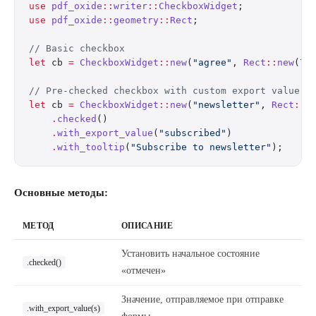
use
 pdf_oxide
::
writer
::
CheckboxWidget
;
use
 pdf_oxide
::
geometry
::
Rect
;
// Basic checkbox
let
 cb 
=
 CheckboxWidget
::
new
(
"agree"
, 
Rect
::
new
(
72
// Pre-checked checkbox with custom export value
let
 cb 
=
 CheckboxWidget
::
new
(
"newsletter"
, 
Rect
::
n
    .
checked
()
    .
with_export_value
(
"subscribed"
)
    .
with_tooltip
(
"Subscribe to newsletter"
);
Основные методы:
МЕТОД
ОПИСАНИЕ
Установить начальное состояние
.checked()
«отмечен»
Значение, отправляемое при отправке
.with_export_value(s)