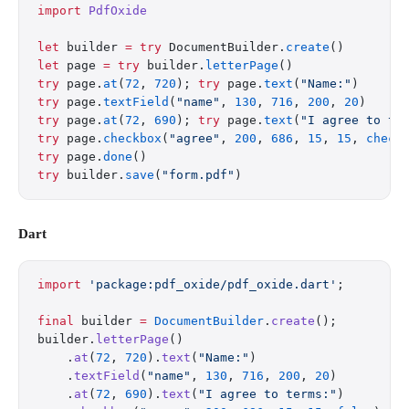
import
 PdfOxide
let
 builder 
=
 try
 DocumentBuilder.
create
()
let
 page 
=
 try
 builder.
letterPage
()
try
 page.
at
(
72
, 
720
); 
try
 page.
text
(
"Name:"
)
try
 page.
textField
(
"name"
, 
130
, 
716
, 
200
, 
20
)
try
 page.
at
(
72
, 
690
); 
try
 page.
text
(
"I agree to te
try
 page.
checkbox
(
"agree"
, 
200
, 
686
, 
15
, 
15
, 
check
try
 page.
done
()
try
 builder.
save
(
"form.pdf"
)
Dart
import
 'package:pdf_oxide/pdf_oxide.dart'
;
final
 builder 
=
 DocumentBuilder
.
create
();
builder.
letterPage
()
    .
at
(
72
, 
720
).
text
(
"Name:"
)
    .
textField
(
"name"
, 
130
, 
716
, 
200
, 
20
)
    .
at
(
72
, 
690
).
text
(
"I agree to terms:"
)