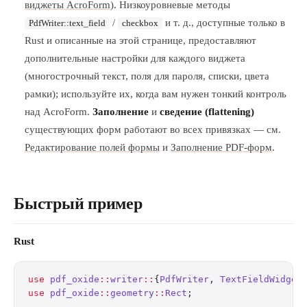
виджеты AcroForm
). Низкоуровневые методы
/
и т. д., доступные только в
PdfWriter::text_field
checkbox
Rust и описанные на этой странице, предоставляют
дополнительные настройки для каждого виджета
(многострочный текст, поля для пароля, списки, цвета
рамки); используйте их, когда вам нужен тонкий контроль
над AcroForm.
Заполнение
и
сведение (flattening)
существующих форм работают во всех привязках — см.
Редактирование полей формы
и
Заполнение PDF-форм
.
Быстрый пример
Rust
use
 pdf_oxide
::
writer
::
{
PdfWriter
, 
TextFieldWidget
use
 pdf_oxide
::
geometry
::
Rect
;