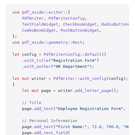
use
 pdf_oxide
::
writer
::
{
    PdfWriter
, 
PdfWriterConfig
,
    TextFieldWidget
, 
CheckboxWidget
, 
RadioButtonGr
    ComboBoxWidget
, 
PushButtonWidget
,
};
use
 pdf_oxide
::
geometry
::
Rect
;
let
 config 
=
 PdfWriterConfig
::
default
()
    .
with_title
(
"Registration Form"
)
    .
with_author
(
"HR Department"
);
let
 mut
 writer 
=
 PdfWriter
::
with_config
(config);
{
    let
 mut
 page 
=
 writer
.
add_letter_page
();
    // Title
    page
.
add_text
(
"Employee Registration Form"
, 
72
    // Personal Information
    page
.
add_text
(
"First Name:"
, 
72.0
, 
700.0
, 
"Hel
    page
.
add_text_field
(