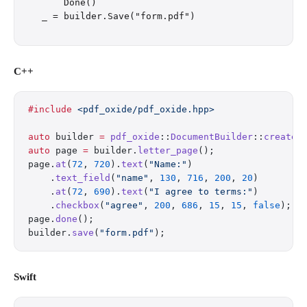
    Done()

C++
#include
 <pdf_oxide/pdf_oxide.hpp>
auto
 builder 
=
 pdf_oxide
::
DocumentBuilder
::
create
(
auto
 page 
=
 builder.
letter_page
();
page.
at
(
72
, 
720
).
text
(
"Name:"
)
    .
text_field
(
"name"
, 
130
, 
716
, 
200
, 
20
)
    .
at
(
72
, 
690
).
text
(
"I agree to terms:"
)
    .
checkbox
(
"agree"
, 
200
, 
686
, 
15
, 
15
, 
false
);
page.
done
();
builder.
save
(
"form.pdf"
);
Swift