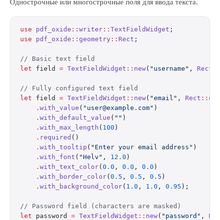
Однострочные или многострочные поля для ввода текста.
use
 pdf_oxide
::
writer
::
TextFieldWidget
;
use
 pdf_oxide
::
geometry
::
Rect
;
// Basic text field
let
 field 
=
 TextFieldWidget
::
new
(
"username"
, 
Rect
:
// Fully configured text field
let
 field 
=
 TextFieldWidget
::
new
(
"email"
, 
Rect
::
ne
    .
with_value
(
"user@example.com"
)
    .
with_default_value
(
""
)
    .
with_max_length
(
100
)
    .
required
()
    .
with_tooltip
(
"Enter your email address"
)
    .
with_font
(
"Helv"
, 
12.0
)
    .
with_text_color
(
0.0
, 
0.0
, 
0.0
)
    .
with_border_color
(
0.5
, 
0.5
, 
0.5
)
    .
with_background_color
(
1.0
, 
1.0
, 
0.95
);
// Password field (characters are masked)
let
 password 
=
 TextFieldWidget
::
new
(
"password"
, 
Re