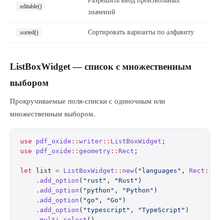
Разрешить ввод произвольных
.editable()
значений
Сортировать варианты по алфавиту
.sorted()
ListBoxWidget — список с множественным
выбором
Прокручиваемые поля-списки с одиночным или
множественным выбором.
use
 pdf_oxide
::
writer
::
ListBoxWidget
;
use
 pdf_oxide
::
geometry
::
Rect
;
let
 list 
=
 ListBoxWidget
::
new
(
"languages"
, 
Rect
::
n
    .
add_option
(
"rust"
, 
"Rust"
)
    .
add_option
(
"python"
, 
"Python"
)
    .
add_option
(
"go"
, 
"Go"
)
    .
add_option
(
"typescript"
, 
"TypeScript"
)
    .
multi_select
()