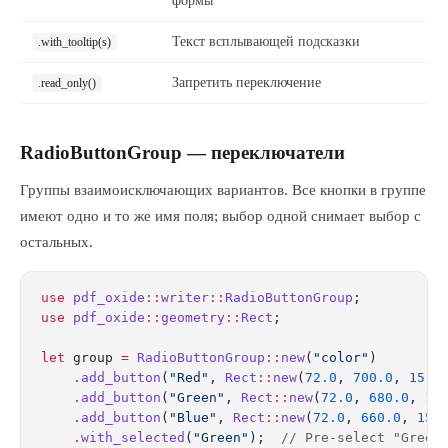
формы
Текст всплывающей подсказки
.with_tooltip(s)
Запретить переключение
.read_only()
RadioButtonGroup — переключатели
Группы взаимоисключающих вариантов. Все кнопки в группе
имеют одно и то же имя поля; выбор одной снимает выбор с
остальных.
use
 pdf_oxide
::
writer
::
RadioButtonGroup
;
use
 pdf_oxide
::
geometry
::
Rect
;
let
 group 
=
 RadioButtonGroup
::
new
(
"color"
)
    .
add_button
(
"Red"
, 
Rect
::
new
(
72.0
, 
700.0
, 
15.0
    .
add_button
(
"Green"
, 
Rect
::
new
(
72.0
, 
680.0
, 
15
    .
add_button
(
"Blue"
, 
Rect
::
new
(
72.0
, 
660.0
, 
15.
    .
with_selected
(
"Green"
);  
// Pre-select "Green