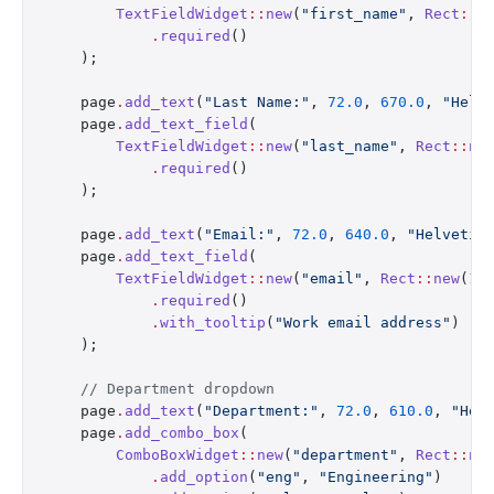
        TextFieldWidget
::
new
(
"first_name"
, 
Rect
::
n
            .
required
()
    );
    page
.
add_text
(
"Last Name:"
, 
72.0
, 
670.0
, 
"Helv
    page
.
add_text_field
(
        TextFieldWidget
::
new
(
"last_name"
, 
Rect
::
ne
            .
required
()
    );
    page
.
add_text
(
"Email:"
, 
72.0
, 
640.0
, 
"Helvetic
    page
.
add_text_field
(
        TextFieldWidget
::
new
(
"email"
, 
Rect
::
new
(
17
            .
required
()
            .
with_tooltip
(
"Work email address"
)
    );
    // Department dropdown
    page
.
add_text
(
"Department:"
, 
72.0
, 
610.0
, 
"Hel
    page
.
add_combo_box
(
        ComboBoxWidget
::
new
(
"department"
, 
Rect
::
ne
            .
add_option
(
"eng"
, 
"Engineering"
)