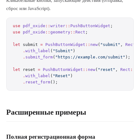
Кликабельные кнопки, запускающие действия (отправка,
сброс или JavaScript).
use
 pdf_oxide
::
writer
::
PushButtonWidget
;
use
 pdf_oxide
::
geometry
::
Rect
;
let
 submit 
=
 PushButtonWidget
::
new
(
"submit"
, 
Rect
:
    .
with_label
(
"Submit"
)
    .
submit_form
(
"https://example.com/submit"
);
let
 reset 
=
 PushButtonWidget
::
new
(
"reset"
, 
Rect
::
n
    .
with_label
(
"Reset"
)
    .
reset_form
();
Расширенные примеры
Полная регистрационная форма