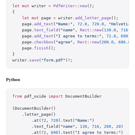
let
 mut
 writer 
=
 PdfWriter
::
new
();
{
    let
 mut
 page 
=
 writer
.
add_letter_page
();
    page
.
add_text
(
"Name:"
, 
72.0
, 
720.0
, 
"Helvetica
    page
.
text_field
(
"name"
, 
Rect
::
new
(
130.0
, 
716.0
    page
.
add_text
(
"I agree to terms:"
, 
72.0
, 
690.0
    page
.
checkbox
(
"agree"
, 
Rect
::
new
(
200.0
, 
686.0
,
    page
.
finish
();
}
writer
.
save
(
"form.pdf"
)
?
;
Python
from
 pdf_oxide 
import
 DocumentBuilder
(DocumentBuilder()
    .letter_page()
        .at(
72
, 
720
).text(
"Name:"
)
        .text_field(
"name"
, 
130
, 
716
, 
200
, 
20
)
        .at(
72
, 
690
).text(
"I agree to terms:"
)