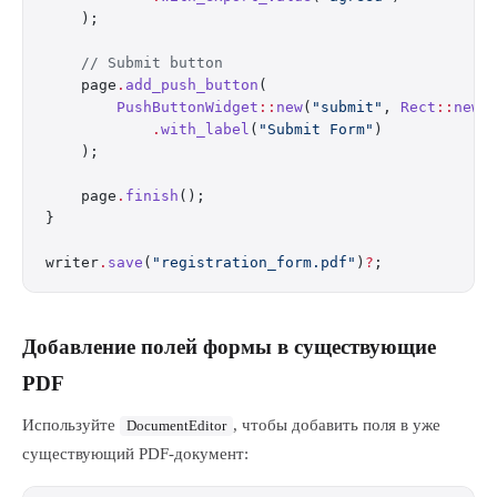
    );
    // Submit button
    page
.
add_push_button
(
        PushButtonWidget
::
new
(
"submit"
, 
Rect
::
new
(
            .
with_label
(
"Submit Form"
)
    );
    page
.
finish
();
}
writer
.
save
(
"registration_form.pdf"
)
?
;
Добавление полей формы в существующие
PDF
Используйте
, чтобы добавить поля в уже
DocumentEditor
существующий PDF-документ: