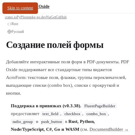
/
PDF Oxide
oxide.fyi
Skip to content
crates.io
PyPI
npm
pkg.go.dev
NuGet
GitHub
Rust
Русский
Создание полей формы
Добавляйте интерактивные поля форм в PDF-документы. PDF
Oxide поддерживает все стандартные типы виджетов
AcroForm: текстовые поля, флажки, группы переключателей,
выпадающие списки (combo box), списки с прокруткой и
кнопки.
Поддержка в привязках (v0.3.38).
FluentPageBuilder
предоставляет
,
,
,
text_field
checkbox
combo_box
и
в
Rust, Python,
radio_group
push_button
Node/TypeScript, C#, Go и WASM
(см.
DocumentBuilder →