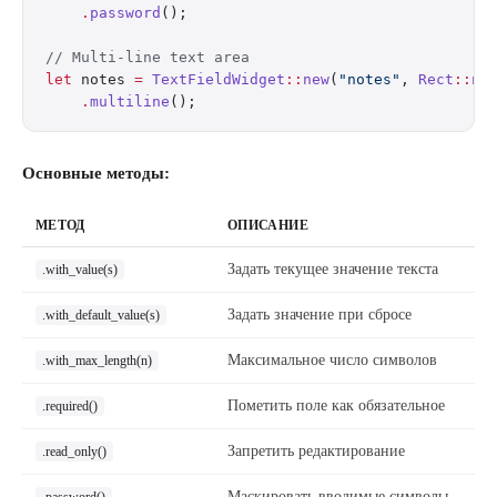
    .
password
();
// Multi-line text area
let
 notes 
=
 TextFieldWidget
::
new
(
"notes"
, 
Rect
::
ne
    .
multiline
();
Основные методы:
МЕТОД
ОПИСАНИЕ
Задать текущее значение текста
.with_value(s)
Задать значение при сбросе
.with_default_value(s)
Максимальное число символов
.with_max_length(n)
Пометить поле как обязательное
.required()
Запретить редактирование
.read_only()
Маскировать вводимые символы