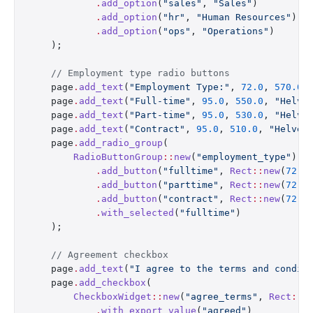
            .
add_option
(
"sales"
, 
"Sales"
)
            .
add_option
(
"hr"
, 
"Human Resources"
)
            .
add_option
(
"ops"
, 
"Operations"
)
    );
    // Employment type radio buttons
    page
.
add_text
(
"Employment Type:"
, 
72.0
, 
570.0
,
    page
.
add_text
(
"Full-time"
, 
95.0
, 
550.0
, 
"Helve
    page
.
add_text
(
"Part-time"
, 
95.0
, 
530.0
, 
"Helve
    page
.
add_text
(
"Contract"
, 
95.0
, 
510.0
, 
"Helvet
    page
.
add_radio_group
(
        RadioButtonGroup
::
new
(
"employment_type"
)
            .
add_button
(
"fulltime"
, 
Rect
::
new
(
72.0
            .
add_button
(
"parttime"
, 
Rect
::
new
(
72.0
            .
add_button
(
"contract"
, 
Rect
::
new
(
72.0
            .
with_selected
(
"fulltime"
)
    );
    // Agreement checkbox
    page
.
add_text
(
"I agree to the terms and condit
    page
.
add_checkbox
(
        CheckboxWidget
::
new
(
"agree_terms"
, 
Rect
::
n
            .
with_export_value
(
"agreed"
)