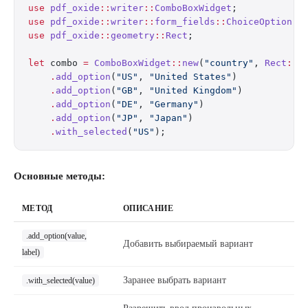
use
 pdf_oxide
::
writer
::
ComboBoxWidget
;
use
 pdf_oxide
::
writer
::
form_fields
::
ChoiceOption
;
use
 pdf_oxide
::
geometry
::
Rect
;
let
 combo 
=
 ComboBoxWidget
::
new
(
"country"
, 
Rect
::
n
    .
add_option
(
"US"
, 
"United States"
)
    .
add_option
(
"GB"
, 
"United Kingdom"
)
    .
add_option
(
"DE"
, 
"Germany"
)
    .
add_option
(
"JP"
, 
"Japan"
)
    .
with_selected
(
"US"
);
Основные методы:
МЕТОД
ОПИСАНИЕ
.add_option(value,
Добавить выбираемый вариант
label)
Заранее выбрать вариант
.with_selected(value)