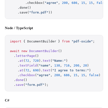
        .checkbox(
"agree"
, 
200
, 
686
, 
15
, 
15
, 
False
    .done()
    .save(
"form.pdf"
))
Node / TypeScript
import
 { DocumentBuilder } 
from
 "pdf-oxide"
;
await
 new
 DocumentBuilder
()
  .
letterPage
()
    .
at
(
72
, 
720
).
text
(
"Name:"
)
    .
textField
(
"name"
, 
130
, 
716
, 
200
, 
20
)
    .
at
(
72
, 
690
).
text
(
"I agree to terms:"
)
    .
checkbox
(
"agree"
, 
200
, 
686
, 
15
, 
15
, 
false
)
  .
done
()
  .
save
(
"form.pdf"
);
C#