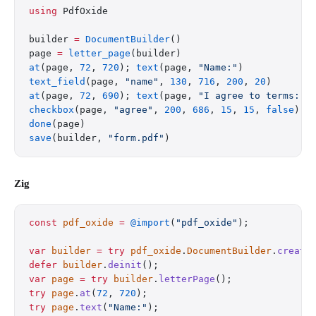
using
 PdfOxide
builder 
=
 DocumentBuilder
()
page 
=
 letter_page
(builder)
at
(page, 
72
, 
720
); 
text
(page, 
"Name:"
)
text_field
(page, 
"name"
, 
130
, 
716
, 
200
, 
20
)
at
(page, 
72
, 
690
); 
text
(page, 
"I agree to terms:"
)
checkbox
(page, 
"agree"
, 
200
, 
686
, 
15
, 
15
, 
false
)
done
(page)
save
(builder, 
"form.pdf"
)
Zig
const
 pdf_oxide
 =
 @import
(
"pdf_oxide"
);
var
 builder
 =
 try
 pdf_oxide
.
DocumentBuilder
.
create
defer
 builder
.
deinit
();
var
 page
 =
 try
 builder
.
letterPage
();
try
 page
.
at
(
72
, 
720
);
try
 page
.
text
(
"Name:"
);