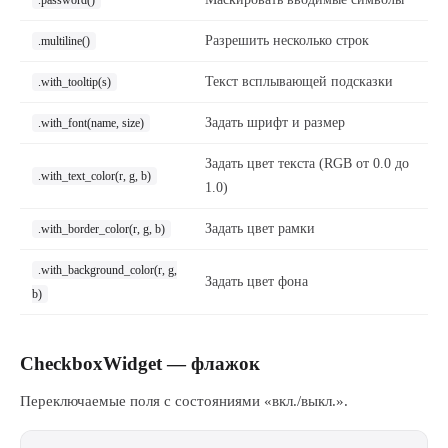
.password()
Разрешить несколько строк
.multiline()
Текст всплывающей подсказки
.with_tooltip(s)
Задать шрифт и размер
.with_font(name, size)
Задать цвет текста (RGB от 0.0 до
.with_text_color(r, g, b)
1.0)
Задать цвет рамки
.with_border_color(r, g, b)
.with_background_color(r, g,
Задать цвет фона
b)
CheckboxWidget — флажок
Переключаемые поля с состояниями «вкл./выкл.».