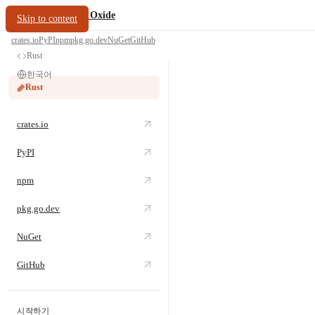
/
PDF Oxide
oxide.fyi
Skip to content
crates.io
PyPI
npm
pkg.go.dev
NuGet
GitHub
Rust
한국어
Rust
crates.io
PyPI
npm
pkg.go.dev
NuGet
GitHub
시작하기