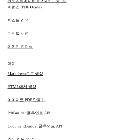
PDF 메타데이터 & XMP — API 레
퍼런스 (PDF Oxide)
텍스트 검색
디지털 서명
페이지 렌더링
생성
Markdown으로 생성
HTML에서 생성
이미지로 PDF 만들기
PdfBuilder 플루언트 API
DocumentBuilder 플루언트 API
양식 필드 생성