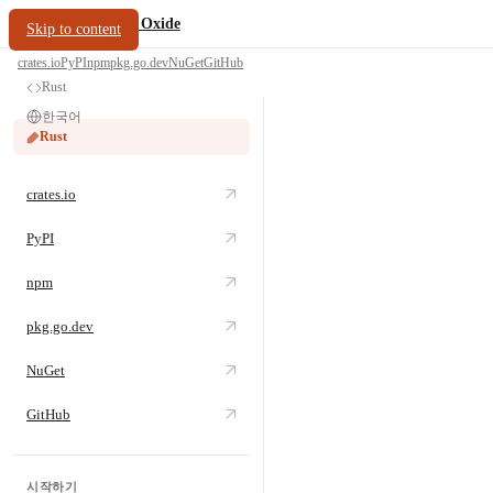
/
PDF Oxide
oxide.fyi
Skip to content
crates.io
PyPI
npm
pkg.go.dev
NuGet
GitHub
Rust
한국어
Rust
crates.io
PyPI
npm
pkg.go.dev
NuGet
GitHub
시작하기