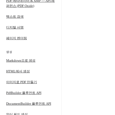
PDF 메타데이터 & XMP — API 레
퍼런스 (PDF Oxide)
텍스트 검색
디지털 서명
페이지 렌더링
생성
Markdown으로 생성
HTML에서 생성
이미지로 PDF 만들기
PdfBuilder 플루언트 API
DocumentBuilder 플루언트 API
양식 필드 생성