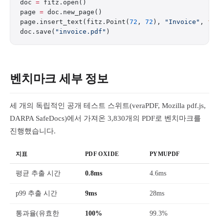
doc 
=
 fitz.open()
page 
=
 doc.new_page()
page.insert_text(fitz.Point(
72
, 
72
), 
"Invoice"
, 
fo
doc.save(
"invoice.pdf"
)
벤치마크 세부 정보
세 개의 독립적인 공개 테스트 스위트(veraPDF, Mozilla pdf.js,
DARPA SafeDocs)에서 가져온 3,830개의 PDF로 벤치마크를
진행했습니다.
지표
PDF OXIDE
PYMUPDF
평균 추출 시간
0.8ms
4.6ms
p99 추출 시간
9ms
28ms
통과율(유효한
100%
99.3%