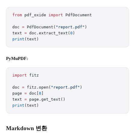
from
 pdf_oxide 
import
 PdfDocument
doc 
=
 PdfDocument(
"report.pdf"
)
text 
=
 doc.extract_text(
0
)
print
(text)
PyMuPDF:
import
 fitz
doc 
=
 fitz.open(
"report.pdf"
)
page 
=
 doc[
0
]
text 
=
 page.get_text()
print
(text)
Markdown 변환