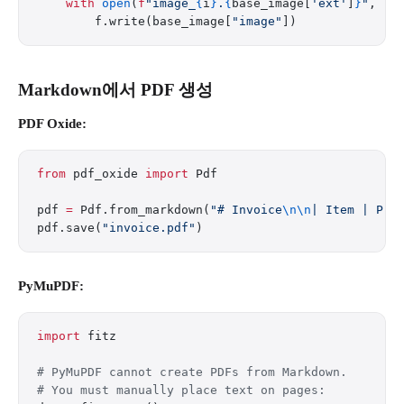
    with
 open
(
f
"image_
{
i
}
.
{
base_image[
'ext'
]
}
"
, 
"w
        f.write(base_image[
"image"
])
Markdown에서 PDF 생성
PDF Oxide:
from
 pdf_oxide 
import
 Pdf
pdf 
=
 Pdf.from_markdown(
"# Invoice
\n\n
| Item | Pri
pdf.save(
"invoice.pdf"
)
PyMuPDF:
import
 fitz
# PyMuPDF cannot create PDFs from Markdown.
# You must manually place text on pages: