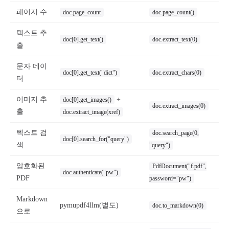
페이지 수
doc.page_count
doc.page_count()
텍스트 추
doc[0].get_text()
doc.extract_text(0)
출
문자 데이
doc[0].get_text("dict")
doc.extract_chars(0)
터
이미지 추
+
doc[0].get_images()
doc.extract_images(0)
출
doc.extract_image(xref)
텍스트 검
doc.search_page(0,
doc[0].search_for("query")
색
"query")
암호화된
PdfDocument("f.pdf",
doc.authenticate("pw")
PDF
password="pw")
Markdown
pymupdf4llm(별도)
doc.to_markdown(0)
으로