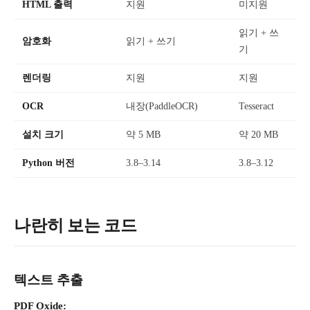
HTML 출력
지원
미지원
읽기 + 쓰
암호화
읽기 + 쓰기
기
렌더링
지원
지원
OCR
내장(PaddleOCR)
Tesseract
설치 크기
약 5 MB
약 20 MB
Python 버전
3.8–3.14
3.8–3.12
나란히 보는 코드
텍스트 추출
PDF Oxide: