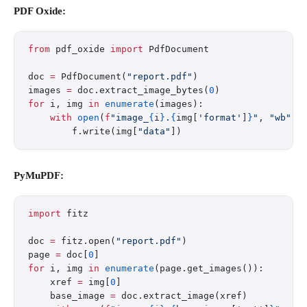
PDF Oxide:
from
 pdf_oxide 
import
 PdfDocument
doc 
=
 PdfDocument(
"report.pdf"
)
images 
=
 doc.extract_image_bytes(
0
)
for
 i, img 
in
 enumerate
(images):
    with
 open
(
f
"image_
{
i
}
.
{
img[
'format'
]
}
"
, 
"wb"
) 
        f.write(img[
"data"
])
PyMuPDF:
import
 fitz
doc 
=
 fitz.open(
"report.pdf"
)
page 
=
 doc[
0
]
for
 i, img 
in
 enumerate
(page.get_images()):
    xref 
=
 img[
0
]
    base_image 
=
 doc.extract_image(xref)