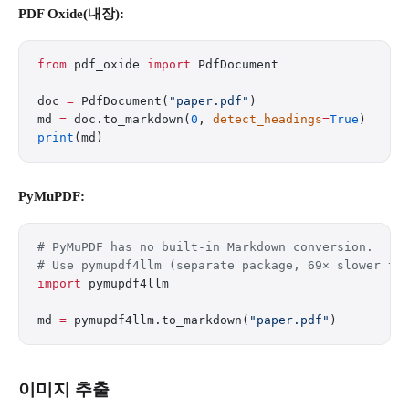
PDF Oxide(내장):
from
 pdf_oxide 
import
 PdfDocument
doc 
=
 PdfDocument(
"paper.pdf"
)
md 
=
 doc.to_markdown(
0
, 
detect_headings
=
True
)
print
(md)
PyMuPDF:
# PyMuPDF has no built-in Markdown conversion.
# Use pymupdf4llm (separate package, 69× slower th
import
 pymupdf4llm
md 
=
 pymupdf4llm.to_markdown(
"paper.pdf"
)
이미지 추출