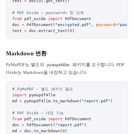
text 
=
 doc[
0
].get_text()
# PDF Oxide — password= 한 단계
from
 pdf_oxide 
import
 PdfDocument
doc 
=
 PdfDocument(
"encrypted.pdf"
, 
password
=
"passw
text 
=
 doc.extract_text(
0
)
Markdown 변환
PyMuPDF는 별도의
패키지를 요구합니다. PDF
pymupdf4llm
Oxide는 Markdown을 내장하고 있습니다.
# PyMuPDF — 별도 패키지 필요
import
 pymupdf4llm
md 
=
 pymupdf4llm.to_markdown(
"report.pdf"
)
# PDF Oxide — 내장 기능
from
 pdf_oxide 
import
 PdfDocument
doc 
=
 PdfDocument(
"report.pdf"
)
md 
=
 doc.to_markdown(
0
)