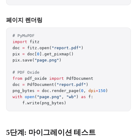
페이지 렌더링
# PyMuPDF
import
 fitz
doc 
=
 fitz.open(
"report.pdf"
)
pix 
=
 doc[
0
].get_pixmap()
pix.save(
"page.png"
)
# PDF Oxide
from
 pdf_oxide 
import
 PdfDocument
doc 
=
 PdfDocument(
"report.pdf"
)
png_bytes 
=
 doc.render_page(
0
, 
dpi
=
150
)
with
 open
(
"page.png"
, 
"wb"
) 
as
 f:
    f.write(png_bytes)
5단계: 마이그레이션 테스트