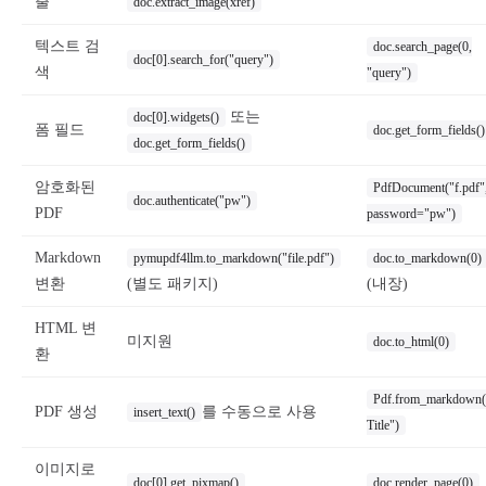
출
doc.extract_image(xref)
텍스트 검
doc.search_page(0,
doc[0].search_for("query")
색
"query")
또는
doc[0].widgets()
폼 필드
doc.get_form_fields()
doc.get_form_fields()
암호화된
PdfDocument("f.pdf"
doc.authenticate("pw")
PDF
password="pw")
Markdown
pymupdf4llm.to_markdown("file.pdf")
doc.to_markdown(0)
변환
(별도 패키지)
(내장)
HTML 변
미지원
doc.to_html(0)
환
Pdf.from_markdown(
PDF 생성
를 수동으로 사용
insert_text()
Title")
이미지로
doc[0].get_pixmap()
doc.render_page(0)