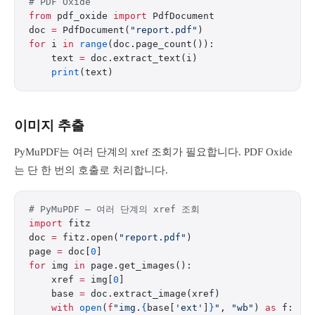
# PDF Oxide
from
 pdf_oxide 
import
 PdfDocument
doc 
=
 PdfDocument(
"report.pdf"
)
for
 i 
in
 range
(doc.page_count()):
    text 
=
 doc.extract_text(i)
    print
(text)
이미지 추출
PyMuPDF는 여러 단계의 xref 조회가 필요합니다. PDF Oxide
는 단 한 번의 호출로 처리합니다.
# PyMuPDF — 여러 단계의 xref 조회
import
 fitz
doc 
=
 fitz.open(
"report.pdf"
)
page 
=
 doc[
0
]
for
 img 
in
 page.get_images():
    xref 
=
 img[
0
]
    base 
=
 doc.extract_image(xref)
    with
 open
(
f
"img.
{
base[
'ext'
]
}
"
, 
"wb"
) 
as
 f: