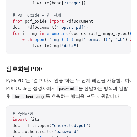
        f.write(base[
"image"
])
# PDF Oxide — 한 단계
from
 pdf_oxide 
import
 PdfDocument
doc 
=
 PdfDocument(
"report.pdf"
)
for
 i, img 
in
 enumerate
(doc.extract_image_bytes(
0
)
    with
 open
(
f
"img_
{
i
}
.
{
img[
'format'
]
}
"
, 
"wb"
) 
as
        f.write(img[
"data"
])
암호화된 PDF
PyMuPDF는 "열고 나서 인증"하는 두 단계 패턴을 사용합니다.
PDF Oxide는 생성자에서
를 전달하는 방식과 열람
password=
후
를 호출하는 방식을 모두 지원합니다.
doc.authenticate()
# PyMuPDF
import
 fitz
doc 
=
 fitz.open(
"encrypted.pdf"
)
doc.authenticate(
"password"
)