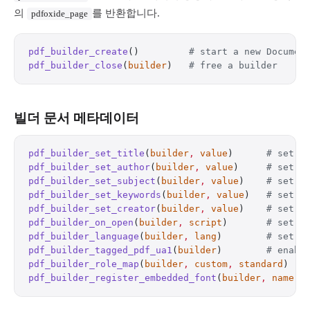
의
를 반환합니다.
pdfoxide_page
pdf_builder_create
()         
# start a new Documen
pdf_builder_close
(
builder
)   
# free a builder
빌더 문서 메타데이터
pdf_builder_set_title
(
builder
,
 value
)      
# set d
pdf_builder_set_author
(
builder
,
 value
)     
# set d
pdf_builder_set_subject
(
builder
,
 value
)    
# set d
pdf_builder_set_keywords
(
builder
,
 value
)   
# set d
pdf_builder_set_creator
(
builder
,
 value
)    
# set d
pdf_builder_on_open
(
builder
,
 script
)       
# set a
pdf_builder_language
(
builder
,
 lang
)        
# set t
pdf_builder_tagged_pdf_ua1
(
builder
)        
# enabl
pdf_builder_role_map
(
builder
,
 custom
,
 standard
)   
pdf_builder_register_embedded_font
(
builder
,
 name
,
 