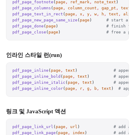
pdf_page_footnote
(
page
,
 ref_mark
,
 note_text
)      
pdf_page_columns
(
page
,
 column_count
,
 gap_pt
,
 text
)
pdf_page_text_in_rect
(
page
,
 x
,
 y
,
 w
,
 h
,
 text
,
 alig
pdf_page_new_page_same_size
(
page
)      
# start a n
pdf_page_done
(
page
)                    
# finish th
pdf_page_close
(
page
)                   
# free a pa
인라인 스타일 런(run)
pdf_page_inline
(
page
,
 text
)               
# append
pdf_page_inline_bold
(
page
,
 text
)          
# append
pdf_page_inline_italic
(
page
,
 text
)        
# append
pdf_page_inline_color
(
page
,
 r
,
 g
,
 b
,
 text
)  
# appe
링크 및 JavaScript 액션
pdf_page_link_url
(
page
,
 url
)              
# add a 
pdf_page_link_page
(
page
,
 index
)           
# add an