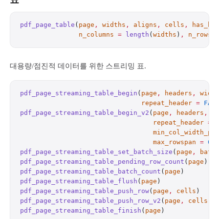
pdf_page_table
(
page
,
 widths
,
 aligns
,
 cells
,
 has_he
               n_columns
 =
 length
(
widths
)
,
 n_rows
 
대용량/점진적 데이터를 위한 스트리밍 표.
pdf_page_streaming_table_begin
(
page
,
 headers
,
 widt
                               repeat_header
 =
 FAL
pdf_page_streaming_table_begin_v2
(
page
,
 headers
,
 w
                                  repeat_header
 =
 
                                  min_col_width_pt
                                  max_rowspan
 =
 0L
pdf_page_streaming_table_set_batch_size
(
page
,
 batc
pdf_page_streaming_table_pending_row_count
(
page
)  
pdf_page_streaming_table_batch_count
(
page
)        
pdf_page_streaming_table_flush
(
page
)              
pdf_page_streaming_table_push_row
(
page
,
 cells
)    
pdf_page_streaming_table_push_row_v2
(
page
,
 cells
,
 
pdf_page_streaming_table_finish
(
page
)             