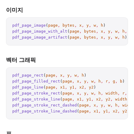
이미지
pdf_page_image
(
page
,
 bytes
,
 x
,
 y
,
 w
,
 h
)           
pdf_page_image_with_alt
(
page
,
 bytes
,
 x
,
 y
,
 w
,
 h
,
 a
pdf_page_image_artifact
(
page
,
 bytes
,
 x
,
 y
,
 w
,
 h
)  
벡터 그래픽
pdf_page_rect
(
page
,
 x
,
 y
,
 w
,
 h
)                   
pdf_page_filled_rect
(
page
,
 x
,
 y
,
 w
,
 h
,
 r
,
 g
,
 b
)   
pdf_page_line
(
page
,
 x1
,
 y1
,
 x2
,
 y2
)               
pdf_page_stroke_rect
(
page
,
 x
,
 y
,
 w
,
 h
,
 width
,
 r
,
 g
pdf_page_stroke_line
(
page
,
 x1
,
 y1
,
 x2
,
 y2
,
 width
,
 
pdf_page_stroke_rect_dashed
(
page
,
 x
,
 y
,
 w
,
 h
,
 widt
pdf_page_stroke_line_dashed
(
page
,
 x1
,
 y1
,
 x2
,
 y2
,
 
표