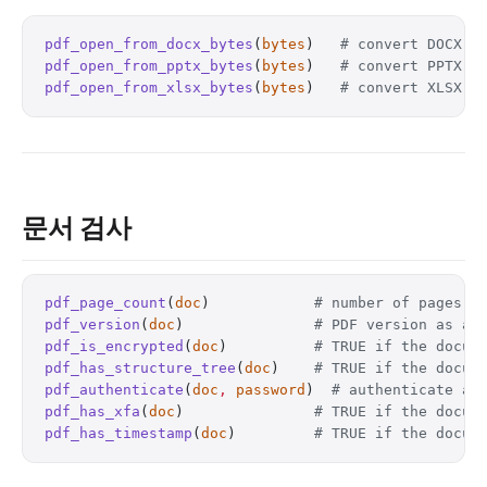
pdf_open_from_docx_bytes
(
bytes
)   
# convert DOCX b
pdf_open_from_pptx_bytes
(
bytes
)   
# convert PPTX b
pdf_open_from_xlsx_bytes
(
bytes
)   
# convert XLSX b
문서 검사
pdf_page_count
(
doc
)            
# number of pages
pdf_version
(
doc
)               
# PDF version as a 
pdf_is_encrypted
(
doc
)          
# TRUE if the docum
pdf_has_structure_tree
(
doc
)    
# TRUE if the docum
pdf_authenticate
(
doc
,
 password
)  
# authenticate an
pdf_has_xfa
(
doc
)               
# TRUE if the docum
pdf_has_timestamp
(
doc
)         
# TRUE if the docum