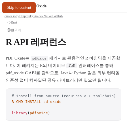
/
PDF Oxide
oxide.fyi
Skip to content
crates.io
PyPI
npm
pkg.go.dev
NuGet
GitHub
Rust
한국어
R API 레퍼런스
PDF Oxide는
패키지로 관용적인 R 바인딩을 제공합
pdfoxide
니다. 이 패키지는 R의 네이티브
인터페이스를 통해
.Call
pdf_oxide C ABI를 감싸므로, Java나 Python 같은 외부 런타임
의존성 없이 컴파일된 공유 라이브러리만 있으면 됩니다.
# install from source (requires a C toolchain)
R
 CMD
 INSTALL
 pdfoxide
library
(
pdfoxide
)