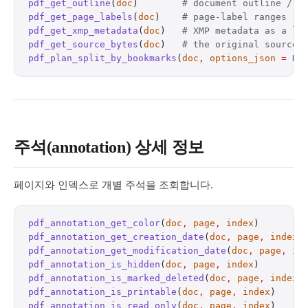
pdf_get_outline
(
doc
)        
# document outline / b
pdf_get_page_labels
(
doc
)    
# page-label ranges
pdf_get_xmp_metadata
(
doc
)   
# XMP metadata as a li
pdf_get_source_bytes
(
doc
)   
# the original source 
pdf_plan_split_by_bookmarks
(
doc
,
 options_json
 =
 NU
주석(annotation) 상세 정보
페이지와 인덱스로 개별 주석을 조회합니다.
pdf_annotation_get_color
(
doc
,
 page
,
 index
)        
pdf_annotation_get_creation_date
(
doc
,
 page
,
 index
)
pdf_annotation_get_modification_date
(
doc
,
 page
,
 in
pdf_annotation_is_hidden
(
doc
,
 page
,
 index
)        
pdf_annotation_is_marked_deleted
(
doc
,
 page
,
 index
)
pdf_annotation_is_printable
(
doc
,
 page
,
 index
)     
pdf_annotation_is_read_only
(
doc
,
 page
,
 index
)     