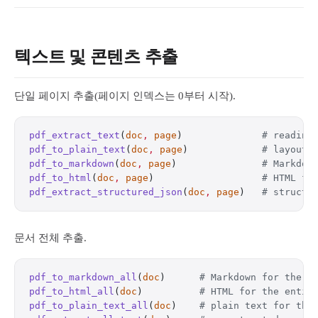
텍스트 및 콘텐츠 추출
단일 페이지 추출(페이지 인덱스는 0부터 시작).
pdf_extract_text
(
doc
,
 page
)              
# reading
pdf_to_plain_text
(
doc
,
 page
)             
# layout-
pdf_to_markdown
(
doc
,
 page
)               
# Markdow
pdf_to_html
(
doc
,
 page
)                   
# HTML fo
pdf_extract_structured_json
(
doc
,
 page
)   
# structu
문서 전체 추출.
pdf_to_markdown_all
(
doc
)      
# Markdown for the e
pdf_to_html_all
(
doc
)          
# HTML for the entir
pdf_to_plain_text_all
(
doc
)    
# plain text for the