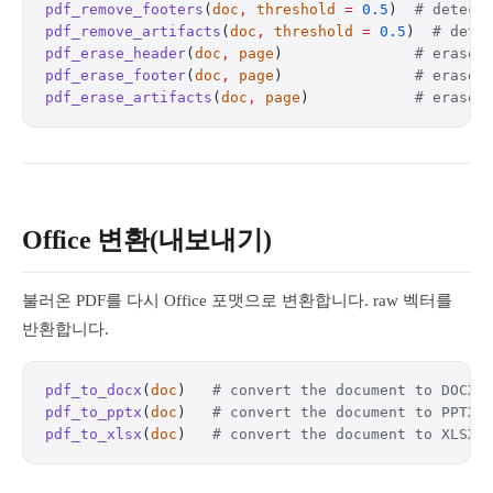
pdf_remove_footers
(
doc
,
 threshold
 =
 0.5
)  
# detect
pdf_remove_artifacts
(
doc
,
 threshold
 =
 0.5
)  
# dete
pdf_erase_header
(
doc
,
 page
)               
# erase 
pdf_erase_footer
(
doc
,
 page
)               
# erase 
pdf_erase_artifacts
(
doc
,
 page
)            
# erase 
Office 변환(내보내기)
불러온 PDF를 다시 Office 포맷으로 변환합니다. raw 벡터를
반환합니다.
pdf_to_docx
(
doc
)   
# convert the document to DOCX 
pdf_to_pptx
(
doc
)   
# convert the document to PPTX 
pdf_to_xlsx
(
doc
)   
# convert the document to XLSX 