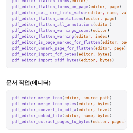
pdf_editor_flatten_forms
(
editor
)                  
pdf_editor_flatten_forms_on_page
(
editor
,
 page
)    
pdf_editor_set_form_field_value
(
editor
,
 name
,
 valu
pdf_editor_flatten_annotations
(
editor
,
 page
)      
pdf_editor_flatten_all_annotations
(
editor
)        
pdf_editor_flatten_warnings_count
(
editor
)         
pdf_editor_flatten_warning
(
editor
,
 index
)         
pdf_editor_is_page_marked_for_flatten
(
editor
,
 page
pdf_editor_unmark_page_for_flatten
(
editor
,
 page
)  
pdf_editor_import_fdf_bytes
(
editor
,
 bytes
)        
pdf_editor_import_xfdf_bytes
(
editor
,
 bytes
)       
문서 작업(에디터)
pdf_editor_merge_from
(
editor
,
 source_path
)        
pdf_editor_merge_from_bytes
(
editor
,
 bytes
)        
pdf_editor_convert_to_pdf_a
(
editor
,
 level
)        
pdf_editor_embed_file
(
editor
,
 name
,
 bytes
)        
pdf_editor_extract_pages_to_bytes
(
editor
,
 pages
)  