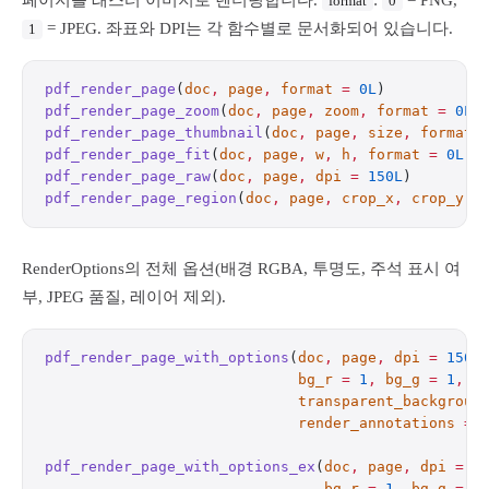
페이지를 래스터 이미지로 렌더링합니다.
:
= PNG,
format
0
= JPEG. 좌표와 DPI는 각 함수별로 문서화되어 있습니다.
1
pdf_render_page
(
doc
,
 page
,
 format
 =
 0L
)           
pdf_render_page_zoom
(
doc
,
 page
,
 zoom
,
 format
 =
 0L
)
pdf_render_page_thumbnail
(
doc
,
 page
,
 size
,
 format
 
pdf_render_page_fit
(
doc
,
 page
,
 w
,
 h
,
 format
 =
 0L
) 
pdf_render_page_raw
(
doc
,
 page
,
 dpi
 =
 150L
)        
pdf_render_page_region
(
doc
,
 page
,
 crop_x
,
 crop_y
,
 
RenderOptions의 전체 옵션(배경 RGBA, 투명도, 주석 표시 여
부, JPEG 품질, 레이어 제외).
pdf_render_page_with_options
(
doc
,
 page
,
 dpi
 =
 150L
                             bg_r
 =
 1
,
 bg_g
 =
 1
,
 b
                             transparent_backgroun
                             render_annotations
 =
 
pdf_render_page_with_options_ex
(
doc
,
 page
,
 dpi
 =
 1
                                bg_r
 =
 1
,
 bg_g
 =
 1