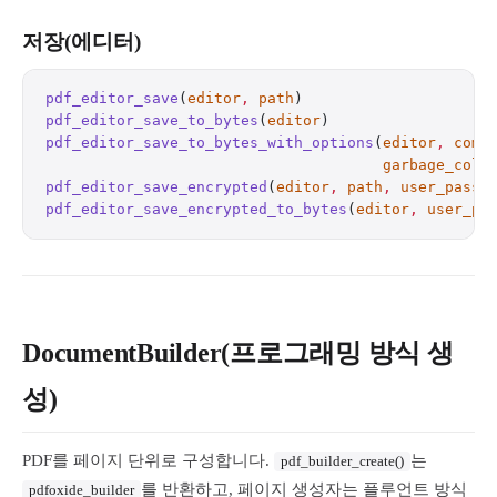
저장(에디터)
pdf_editor_save
(
editor
,
 path
)                     
pdf_editor_save_to_bytes
(
editor
)                  
pdf_editor_save_to_bytes_with_options
(
editor
,
 comp
                                      garbage_coll
pdf_editor_save_encrypted
(
editor
,
 path
,
 user_passw
pdf_editor_save_encrypted_to_bytes
(
editor
,
 user_pa
DocumentBuilder(프로그래밍 방식 생
성)
PDF를 페이지 단위로 구성합니다.
는
pdf_builder_create()
를 반환하고, 페이지 생성자는 플루언트 방식
pdfoxide_builder