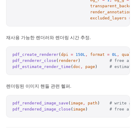
                                transparent_backgr
                                render_annotations
                                excluded_layers
 =
 
재사용 가능한 렌더러와 렌더링 시간 추정.
pdf_create_renderer
(
dpi
 =
 150L
,
 format
 =
 0L
,
 quali
pdf_renderer_close
(
renderer
)            
# free a r
pdf_estimate_render_time
(
doc
,
 page
)     
# estimate
렌더링된 이미지 핸들 관련 헬퍼.
pdf_rendered_image_save
(
image
,
 path
)    
# write a 
pdf_rendered_image_close
(
image
)         
# free a r