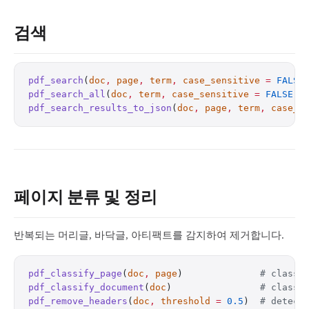
검색
pdf_search
(
doc
,
 page
,
 term
,
 case_sensitive
 =
 FALSE
pdf_search_all
(
doc
,
 term
,
 case_sensitive
 =
 FALSE
) 
pdf_search_results_to_json
(
doc
,
 page
,
 term
,
 case_s
페이지 분류 및 정리
반복되는 머리글, 바닥글, 아티팩트를 감지하여 제거합니다.
pdf_classify_page
(
doc
,
 page
)              
# classi
pdf_classify_document
(
doc
)                
# classi
pdf_remove_headers
(
doc
,
 threshold
 =
 0.5
)  
# detect