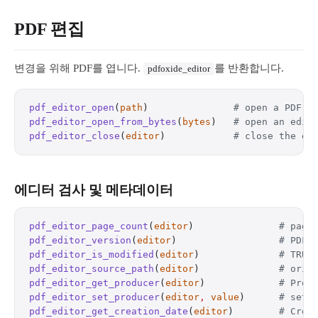
PDF 편집
변경을 위해 PDF를 엽니다.
를 반환합니다.
pdfoxide_editor
pdf_editor_open
(
path
)               
# open a PDF f
pdf_editor_open_from_bytes
(
bytes
)   
# open an edit
pdf_editor_close
(
editor
)            
# close the ed
에디터 검사 및 메타데이터
pdf_editor_page_count
(
editor
)               
# page
pdf_editor_version
(
editor
)                  
# PDF 
pdf_editor_is_modified
(
editor
)              
# TRUE
pdf_editor_source_path
(
editor
)              
# orig
pdf_editor_get_producer
(
editor
)             
# Prod
pdf_editor_set_producer
(
editor
,
 value
)      
# set 
pdf_editor_get_creation_date
(
editor
)        
# Crea