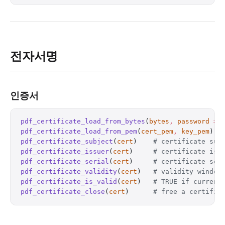
전자서명
인증서
pdf_certificate_load_from_bytes
(
bytes
,
 password
 =
 
pdf_certificate_load_from_pem
(
cert_pem
,
 key_pem
)  
pdf_certificate_subject
(
cert
)    
# certificate sub
pdf_certificate_issuer
(
cert
)     
# certificate iss
pdf_certificate_serial
(
cert
)     
# certificate ser
pdf_certificate_validity
(
cert
)   
# validity window
pdf_certificate_is_valid
(
cert
)   
# TRUE if current
pdf_certificate_close
(
cert
)      
# free a certific