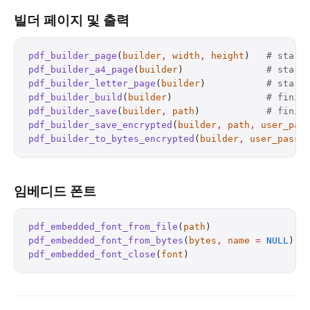
빌더 페이지 및 출력
pdf_builder_page
(
builder
,
 width
,
 height
)   
# start
pdf_builder_a4_page
(
builder
)               
# start
pdf_builder_letter_page
(
builder
)           
# start
pdf_builder_build
(
builder
)                 
# finis
pdf_builder_save
(
builder
,
 path
)            
# finis
pdf_builder_save_encrypted
(
builder
,
 path
,
 user_pas
pdf_builder_to_bytes_encrypted
(
builder
,
 user_passw
임베디드 폰트
pdf_embedded_font_from_file
(
path
)                 
pdf_embedded_font_from_bytes
(
bytes
,
 name
 =
 NULL
)  
pdf_embedded_font_close
(
font
)                     