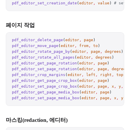
pdf_editor_set_creation_date
(
editor
,
 value
) 
# set 
페이지 작업
pdf_editor_delete_page
(
editor
,
 page
)              
pdf_editor_move_page
(
editor
,
 from
,
 to
)            
pdf_editor_rotate_page_by
(
editor
,
 page
,
 degrees
)  
pdf_editor_rotate_all_pages
(
editor
,
 degrees
)      
pdf_editor_get_page_rotation
(
editor
,
 page
)        
pdf_editor_set_page_rotation
(
editor
,
 page
,
 degrees
pdf_editor_crop_margins
(
editor
,
 left
,
 right
,
 top
,
 
pdf_editor_get_page_crop_box
(
editor
,
 page
)        
pdf_editor_set_page_crop_box
(
editor
,
 page
,
 x
,
 y
,
 w
pdf_editor_get_page_media_box
(
editor
,
 page
)       
pdf_editor_set_page_media_box
(
editor
,
 page
,
 x
,
 y
,
 
마스킹(redaction, 에디터)