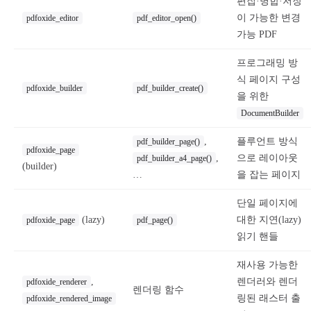
편집·병합·저장
이 가능한 변경
pdfoxide_editor
pdf_editor_open()
가능 PDF
프로그래밍 방
식 페이지 구성
pdfoxide_builder
pdf_builder_create()
을 위한
DocumentBuilder
,
플루언트 방식
pdf_builder_page()
pdfoxide_page
,
으로 레이아웃
pdf_builder_a4_page()
(builder)
…
을 잡는 페이지
단일 페이지에
(lazy)
대한 지연(lazy)
pdfoxide_page
pdf_page()
읽기 핸들
재사용 가능한
,
렌더러와 렌더
pdfoxide_renderer
렌더링 함수
링된 래스터 출
pdfoxide_rendered_image