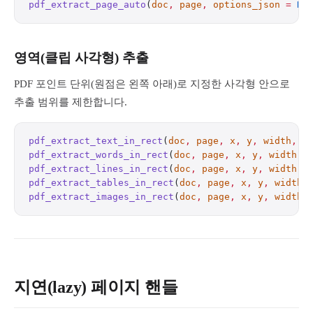
pdf_extract_page_auto
(
doc
,
 page
,
 options_json
 =
 NU
영역(클립 사각형) 추출
PDF 포인트 단위(원점은 왼쪽 아래)로 지정한 사각형 안으로
추출 범위를 제한합니다.
pdf_extract_text_in_rect
(
doc
,
 page
,
 x
,
 y
,
 width
,
 h
pdf_extract_words_in_rect
(
doc
,
 page
,
 x
,
 y
,
 width
,
 
pdf_extract_lines_in_rect
(
doc
,
 page
,
 x
,
 y
,
 width
,
 
pdf_extract_tables_in_rect
(
doc
,
 page
,
 x
,
 y
,
 width
,
pdf_extract_images_in_rect
(
doc
,
 page
,
 x
,
 y
,
 width
,
지연(lazy) 페이지 핸들