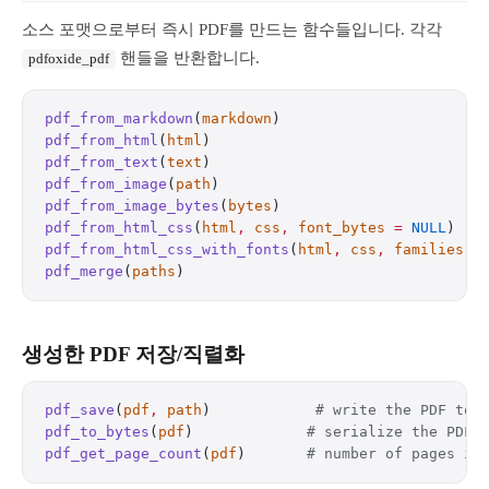
소스 포맷으로부터 즉시 PDF를 만드는 함수들입니다. 각각
핸들을 반환합니다.
pdfoxide_pdf
pdf_from_markdown
(
markdown
)                       
pdf_from_html
(
html
)                               
pdf_from_text
(
text
)                               
pdf_from_image
(
path
)                              
pdf_from_image_bytes
(
bytes
)                       
pdf_from_html_css
(
html
,
 css
,
 font_bytes
 =
 NULL
)   
pdf_from_html_css_with_fonts
(
html
,
 css
,
 families
,
 
pdf_merge
(
paths
)                                  
생성한 PDF 저장/직렬화
pdf_save
(
pdf
,
 path
)            
# write the PDF to 
pdf_to_bytes
(
pdf
)             
# serialize the PDF 
pdf_get_page_count
(
pdf
)       
# number of pages in