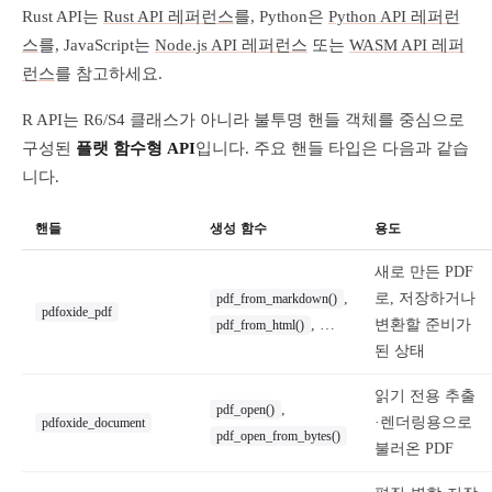
Rust API는
Rust API 레퍼런스
를, Python은
Python API 레퍼런
스
를, JavaScript는
Node.js API 레퍼런스
또는
WASM API 레퍼
런스
를 참고하세요.
R API는 R6/S4 클래스가 아니라 불투명 핸들 객체를 중심으로
구성된
플랫 함수형 API
입니다. 주요 핸들 타입은 다음과 같습
니다.
핸들
생성 함수
용도
새로 만든 PDF
,
로, 저장하거나
pdf_from_markdown()
pdfoxide_pdf
, …
변환할 준비가
pdf_from_html()
된 상태
읽기 전용 추출
,
pdf_open()
·렌더링용으로
pdfoxide_document
pdf_open_from_bytes()
불러온 PDF