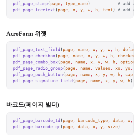
pdf_page_stamp
(
page
,
 type_name
)           
# add a 
pdf_page_freetext
(
page
,
 x
,
 y
,
 w
,
 h
,
 text
) 
# add a 
AcroForm 위젯
pdf_page_text_field
(
page
,
 name
,
 x
,
 y
,
 w
,
 h
,
 defaul
pdf_page_checkbox
(
page
,
 name
,
 x
,
 y
,
 w
,
 h
,
 checked
 
pdf_page_combo_box
(
page
,
 name
,
 x
,
 y
,
 w
,
 h
,
 options
pdf_page_radio_group
(
page
,
 name
,
 values
,
 xs
,
 ys
,
 w
pdf_page_push_button
(
page
,
 name
,
 x
,
 y
,
 w
,
 h
,
 capti
pdf_page_signature_field
(
page
,
 name
,
 x
,
 y
,
 w
,
 h
)  
바코드(페이지 빌더)
pdf_page_barcode_1d
(
page
,
 barcode_type
,
 data
,
 x
,
 y
pdf_page_barcode_qr
(
page
,
 data
,
 x
,
 y
,
 size
)       