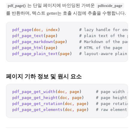
는 단일 페이지에 바인딩된 가벼운
pdf_page()
pdfoxide_page
를 반환하며, 텍스트 getter는 호출 시점에 추출을 수행합니다.
pdf_page
(
doc
,
 index
)        
# lazy handle for one 
pdf_page_text
(
page
)         
# plain text of the pa
pdf_page_markdown
(
page
)     
# Markdown of the page
pdf_page_html
(
page
)         
# HTML of the page
pdf_page_plain_text
(
page
)   
# layout-aware plain t
페이지 기하 정보 및 원시 요소
pdf_page_get_width
(
doc
,
 page
)      
# page width in
pdf_page_get_height
(
doc
,
 page
)     
# page height i
pdf_page_get_rotation
(
doc
,
 page
)   
# page rotation
pdf_page_get_elements
(
doc
,
 page
)   
# raw element r