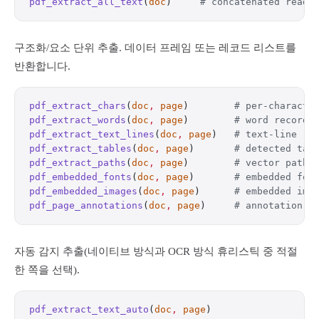
pdf_extract_all_text
(
doc
)     
# concatenated readi
구조화/요소 단위 추출. 데이터 프레임 또는 레코드 리스트를
반환합니다.
pdf_extract_chars
(
doc
,
 page
)        
# per-characte
pdf_extract_words
(
doc
,
 page
)        
# word records
pdf_extract_text_lines
(
doc
,
 page
)   
# text-line re
pdf_extract_tables
(
doc
,
 page
)       
# detected tab
pdf_extract_paths
(
doc
,
 page
)        
# vector path 
pdf_embedded_fonts
(
doc
,
 page
)       
# embedded fon
pdf_embedded_images
(
doc
,
 page
)      
# embedded ima
pdf_page_annotations
(
doc
,
 page
)     
# annotation r
자동 감지 추출(네이티브 방식과 OCR 방식 휴리스틱 중 적절
한 쪽을 선택).
pdf_extract_text_auto
(
doc
,
 page
)                  