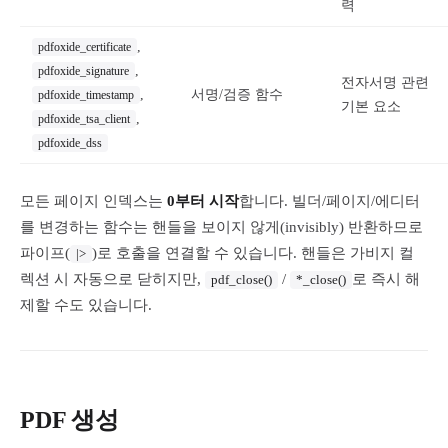
력
,
pdfoxide_certificate
,
pdfoxide_signature
전자서명 관련
,
서명/검증 함수
pdfoxide_timestamp
기본 요소
,
pdfoxide_tsa_client
pdfoxide_dss
모든 페이지 인덱스는
0부터 시작
합니다. 빌더/페이지/에디터
를 변경하는 함수는 핸들을 보이지 않게(invisibly) 반환하므로
파이프(
)로 호출을 연결할 수 있습니다. 핸들은 가비지 컬
|>
렉션 시 자동으로 닫히지만,
/
로 즉시 해
pdf_close()
*_close()
제할 수도 있습니다.
PDF 생성