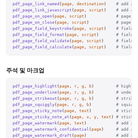
pdf_page_link_named
(
page
,
 destination
)    
# add a 
pdf_page_link_javascript
(
page
,
 script
)    
# add a 
pdf_page_on_open
(
page
,
 script
)            
# page-o
pdf_page_on_close
(
page
,
 script
)           
# page-c
pdf_page_field_keystroke
(
page
,
 script
)    
# field 
pdf_page_field_format
(
page
,
 script
)       
# field 
pdf_page_field_validate
(
page
,
 script
)     
# field 
pdf_page_field_calculate
(
page
,
 script
)    
# field 
주석 및 마크업
pdf_page_highlight
(
page
,
 r
,
 g
,
 b
)         
# highli
pdf_page_underline
(
page
,
 r
,
 g
,
 b
)         
# underl
pdf_page_strikeout
(
page
,
 r
,
 g
,
 b
)         
# strike
pdf_page_squiggly
(
page
,
 r
,
 g
,
 b
)          
# squigg
pdf_page_sticky_note
(
page
,
 text
)          
# sticky
pdf_page_sticky_note_at
(
page
,
 x
,
 y
,
 text
) 
# sticky
pdf_page_watermark
(
page
,
 text
)            
# add a 
pdf_page_watermark_confidential
(
page
)     
# add a 
pdf_page_watermark_draft
(
page
)            
# add a 