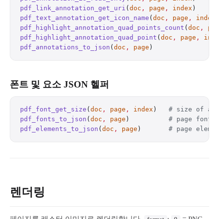
pdf_link_annotation_get_uri
(
doc
,
 page
,
 index
)     
pdf_text_annotation_get_icon_name
(
doc
,
 page
,
 index
pdf_highlight_annotation_quad_points_count
(
doc
,
 pa
pdf_highlight_annotation_quad_point
(
doc
,
 page
,
 ind
pdf_annotations_to_json
(
doc
,
 page
)                
폰트 및 요소 JSON 헬퍼
pdf_font_get_size
(
doc
,
 page
,
 index
)   
# size of a 
pdf_fonts_to_json
(
doc
,
 page
)          
# page fonts
pdf_elements_to_json
(
doc
,
 page
)       
# page eleme
렌더링