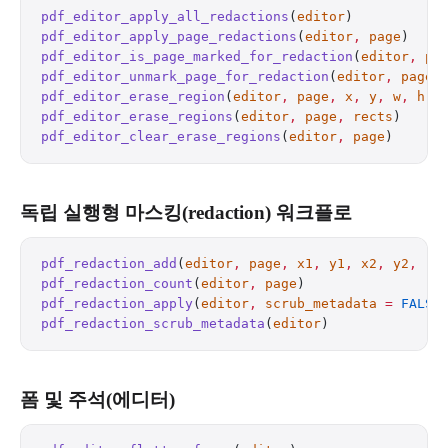
pdf_editor_apply_all_redactions
(
editor
)           
pdf_editor_apply_page_redactions
(
editor
,
 page
)    
pdf_editor_is_page_marked_for_redaction
(
editor
,
 pa
pdf_editor_unmark_page_for_redaction
(
editor
,
 page
)
pdf_editor_erase_region
(
editor
,
 page
,
 x
,
 y
,
 w
,
 h
) 
pdf_editor_erase_regions
(
editor
,
 page
,
 rects
)     
pdf_editor_clear_erase_regions
(
editor
,
 page
)      
독립 실행형 마스킹(redaction) 워크플로
pdf_redaction_add
(
editor
,
 page
,
 x1
,
 y1
,
 x2
,
 y2
,
 r
 
pdf_redaction_count
(
editor
,
 page
)                 
pdf_redaction_apply
(
editor
,
 scrub_metadata
 =
 FALSE
pdf_redaction_scrub_metadata
(
editor
)              
폼 및 주석(에디터)