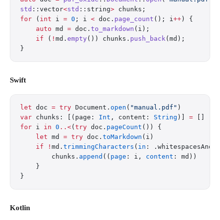
std
::vector
<
std
::string
>
 chunks;
for
 (
int
 i 
=
 0
; i 
<
 doc.
page_count
(); i
++
) {
    auto
 md 
=
 doc.
to_markdown
(i);
    if
 (
!
md.
empty
()) chunks.
push_back
(md);
}
Swift
let
 doc 
=
 try
 Document.
open
(
"manual.pdf"
)
var
 chunks: [(page: 
Int
, content: 
String
)] 
=
 []
for
 i 
in
 0
..<
(
try
 doc.
pageCount
()) {
    let
 md 
=
 try
 doc.
toMarkdown
(i)
    if
 !
md.
trimmingCharacters
(
in
: .whitespacesAndN
        chunks.
append
((
page
: i, 
content
: md))
    }
}
Kotlin