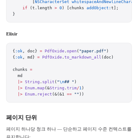
        [
NSCharacterSet
 whitespaceAndNewlineCharac
    if
 (t.length 
>
 0
) [chunks 
addObject:
t];
}
Elixir
{
:ok
, doc} 
=
 PdfOxide
.
open
(
"paper.pdf"
)
{
:ok
, md} 
=
 PdfOxide
.
to_markdown_all
(doc)
chunks 
=
  md
  |>
 String
.
split
(
"
\n
## "
)
  |>
 Enum
.
map
(&
String
.
trim
/
1
)
  |>
 Enum
.
reject
(&(&1 
==
 ""
))
페이지 단위
페이지 하나당 청크 하나 — 단순하고 페이지 수준 컨텍스트를
유지합니다: