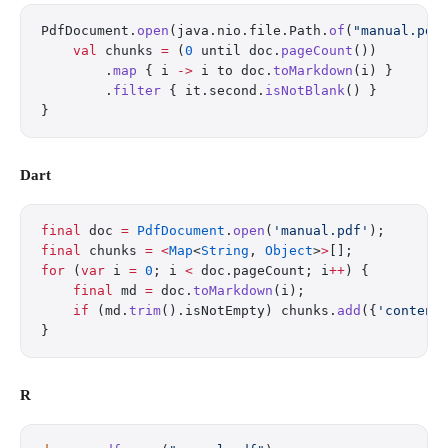
PdfDocument.
open
(java.nio.file.Path.
of
(
"manual.pdf
    val
 chunks 
=
 (
0
 until doc.
pageCount
())
        .
map
 { i 
->
 i to doc.
toMarkdown
(i) }
        .
filter
 { it.second.
isNotBlank
() }
}
Dart
final
 doc 
=
 PdfDocument
.
open
(
'manual.pdf'
);
final
 chunks 
=
 <
Map
<
String
, 
Object
>
>
[];
for
 (
var
 i 
=
 0
; i 
<
 doc.pageCount; i
++
) {
    final
 md 
=
 doc.
toMarkdown
(i);
    if
 (md.
trim
().isNotEmpty) chunks.
add
({
'content
}
R