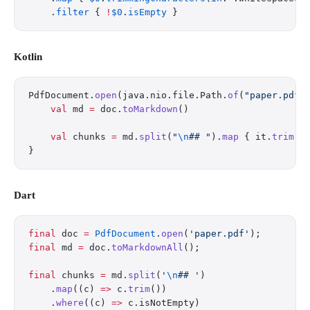
    .
filter
 { 
!
$0
.
isEmpty
 }
Kotlin
PdfDocument.
open
(java.nio.file.Path.
of
(
"paper.pdf"
    val
 md 
=
 doc.
toMarkdown
()
    val
 chunks 
=
 md.
split
(
"
\n
## "
).
map
 { it.
trim
()
}
Dart
final
 doc 
=
 PdfDocument
.
open
(
'paper.pdf'
);
final
 md 
=
 doc.
toMarkdownAll
();
final
 chunks 
=
 md.
split
(
'
\n
## '
)
    .
map
((c) 
=>
 c.
trim
())
    .
where
((c) 
=>
 c.isNotEmpty)