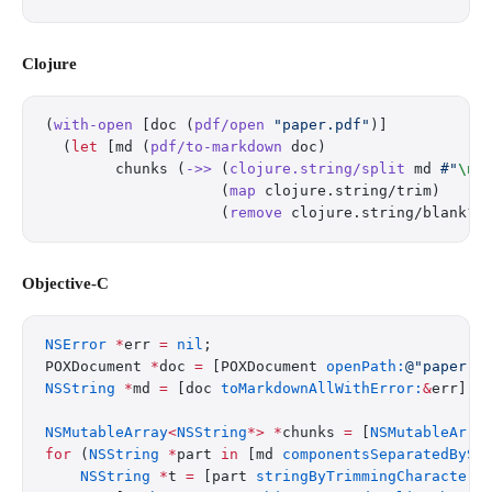
Clojure
(
with-open
 [doc (
pdf/open
 "paper.pdf"
)]
  (
let
 [md (
pdf/to-markdown
 doc)
        chunks (
->>
 (
clojure.string/split
 md 
#"
\n
#
                    (
map
 clojure.string/trim)
                    (
remove
 clojure.string/blank?)
Objective-C
NSError
 *
err 
=
 nil
;
POXDocument 
*
doc 
=
 [POXDocument 
openPath:
@"paper.p
NSString
 *
md 
=
 [doc 
toMarkdownAllWithError:
&
err];
NSMutableArray
<
NSString
*>
 *
chunks 
=
 [
NSMutableArra
for
 (
NSString
 *
part 
in
 [md 
componentsSeparatedBySt
    NSString
 *
t 
=
 [part 
stringByTrimmingCharacters