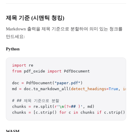
제목 기준 (시맨틱 청킹)
Markdown 출력을 제목 기준으로 분할하여 의미 있는 청크를
만드세요:
Python
import
 re
from
 pdf_oxide 
import
 PdfDocument
doc 
=
 PdfDocument(
"paper.pdf"
)
md 
=
 doc.to_markdown_all(
detect_headings
=
True
, 
inc
# ## 제목 기준으로 분할
chunks 
=
 re.split(
r
'
\n
(?=
## 
)
'
, md)
chunks 
=
 [c.strip() 
for
 c 
in
 chunks 
if
 c.strip()]
WASM