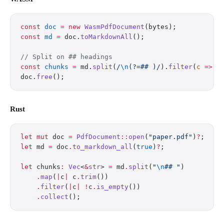
const
 doc
 =
 new
 WasmPdfDocument
(bytes);
const
 md
 =
 doc.
toMarkdownAll
();
// Split on ## headings
const
 chunks
 =
 md.
split
(
/
\n
(?=## )/
).
filter
(
c
 =>
 c
doc.
free
();
Rust
let
 mut
 doc 
=
 PdfDocument
::
open
(
"paper.pdf"
)
?
;
let
 md 
=
 doc
.
to_markdown_all
(
true
)
?
;
let
 chunks
:
 Vec
<
&
str
> 
=
 md
.
split
(
"
\n
## "
)
    .
map
(
|
c
|
 c
.
trim
())
    .
filter
(
|
c
|
 !
c
.
is_empty
())
    .
collect
();