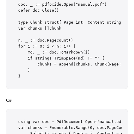
doc, _ := pdfoxide.Open("manual.pdf")

defer doc.Close()

type Chunk struct{ Page int; Content string }

var chunks []Chunk

n, _ := doc.PageCount()

for i := 0; i < n; i++ {

    md, _ := doc.ToMarkdown(i)

    if strings.TrimSpace(md) != "" {

        chunks = append(chunks, Chunk{Page: i, Co
    }

C#
using var doc = PdfDocument.Open("manual.pdf");

var chunks = Enumerable.Range(0, doc.PageCount)

    .Select(i => new { Page = i, Content = doc.To