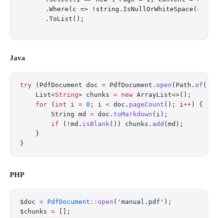
    .Where(c => !string.IsNullOrWhiteSpace(c.Cont
Java
try
 (PdfDocument doc 
=
 PdfDocument.
open
(Path.
of
(
"m
    List<
String
> chunks 
=
 new
 ArrayList<>();
    for
 (
int
 i 
=
 0
; i 
<
 doc.
pageCount
(); i
++
) {
        String md 
=
 doc.
toMarkdown
(i);
        if
 (
!
md.
isBlank
()) chunks.
add
(md);
    }
}
PHP
$doc 
=
 PdfDocument
::
open
(
'manual.pdf'
);
$chunks 
=
 [];