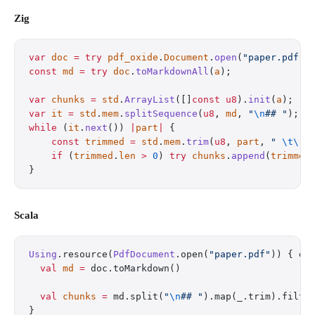
Zig
var
 doc
 =
 try
 pdf_oxide
.
Document
.
open
(
"paper.pdf"
)
const
 md
 =
 try
 doc
.
toMarkdownAll
(
a
);
var
 chunks
 =
 std
.
ArrayList
([]
const
 u8
).
init
(
a
);
var
 it
 =
 std
.
mem
.
splitSequence
(
u8
, 
md
, 
"
\n
## "
);
while
 (
it
.
next
()) 
|
part
|
 {
    const
 trimmed
 =
 std
.
mem
.
trim
(
u8
, 
part
, 
" 
\t\r\
    if
 (
trimmed
.
len
 >
 0
) 
try
 chunks
.
append
(
trimmed
}
Scala
Using
.resource(
PdfDocument
.open(
"paper.pdf"
)) { do
  val
 md
 =
 doc.toMarkdown()
  val
 chunks
 =
 md.split(
"
\n
## "
).map(_.trim).filte
}