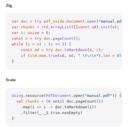
Zig
var
 doc
 =
 try
 pdf_oxide
.
Document
.
open
(
"manual.pdf"
var
 chunks
 =
 std
.
ArrayList
([]
const
 u8
).
init
(
a
);
var
 i
: 
usize
 =
 0
;
const
 n
 =
 try
 doc
.
pageCount
();
while
 (
i
 <
 n
) : (
i
 +=
 1
) {
    const
 md
 =
 try
 doc
.
toMarkdown
(
a
, 
i
);
    if
 (
std
.
mem
.
trim
(
u8
, 
md
, 
" 
\t\r\n
"
).
len
 >
 0
) 
t
}
Scala
Using
.resource(
PdfDocument
.open(
"manual.pdf"
)) { d
  val
 chunks
 =
 (
0
 until doc.pageCount())
    .map(i 
=>
 i 
->
 doc.toMarkdown(i))
    .filter(_._2.trim.nonEmpty)
}