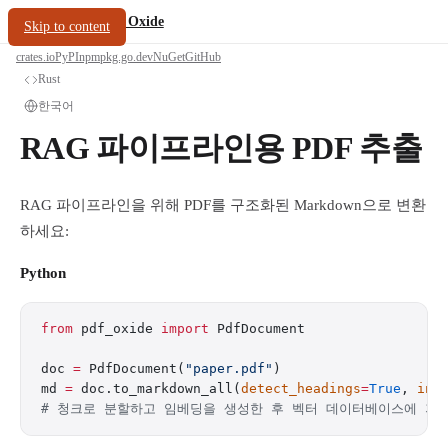
/
PDF Oxide
oxide.fyi
Skip to content
crates.io
PyPI
npm
pkg.go.dev
NuGet
GitHub
Rust
한국어
RAG 파이프라인용 PDF 추출
RAG 파이프라인을 위해 PDF를 구조화된 Markdown으로 변환
하세요:
Python
from
 pdf_oxide 
import
 PdfDocument
doc 
=
 PdfDocument(
"paper.pdf"
)
md 
=
 doc.to_markdown_all(
detect_headings
=
True
, 
inc
# 청크로 분할하고 임베딩을 생성한 후 벡터 데이터베이스에 저