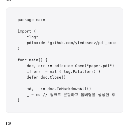
package main

import (

    "log"

    pdfoxide "github.com/yfedoseev/pdf_oxide/go"

)

func main() {

    doc, err := pdfoxide.Open("paper.pdf")

    if err != nil { log.Fatal(err) }

    defer doc.Close()

    md, _ := doc.ToMarkdownAll()

    _ = md // 청크로 분할하고 임베딩을 생성한 후 벡터
C#