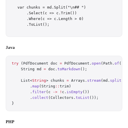
var chunks = md.Split("\n## ")

    .Select(c => c.Trim())

    .Where(c => c.Length > 0)

Java
try
 (PdfDocument doc 
=
 PdfDocument.
open
(Path.
of
(
"p
    String md 
=
 doc.
toMarkdown
();
    List<
String
> chunks 
=
 Arrays.
stream
(md.
split
(
"
        .
map
(String
::
trim)
        .
filter
(c 
->
 !
c.
isEmpty
())
        .
collect
(Collectors.
toList
());
}
PHP