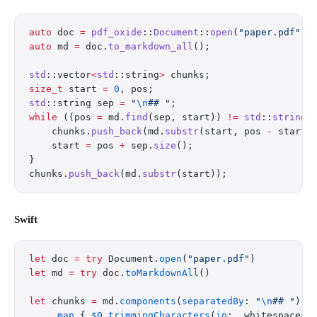
auto
 doc 
=
 pdf_oxide
::
Document
::
open
(
"paper.pdf"
);
auto
 md 
=
 doc.
to_markdown_all
();
std
::vector
<
std
::string
>
 chunks;
size_t
 start 
=
 0
, pos;
std
::string sep 
=
 "
\n
## "
;
while
 ((pos 
=
 md.
find
(sep, start)) 
!=
 std
::
string
:
    chunks.
push_back
(md.
substr
(start, pos 
-
 start)
    start 
=
 pos 
+
 sep.
size
();
}
chunks.
push_back
(md.
substr
(start));
Swift
let
 doc 
=
 try
 Document.
open
(
"paper.pdf"
)
let
 md 
=
 try
 doc.
toMarkdownAll
()
let
 chunks 
=
 md.
components
(
separatedBy
: 
"
\n
## "
)
    .
map
 { 
$0
.
trimmingCharacters
(
in
: .whitespacesA