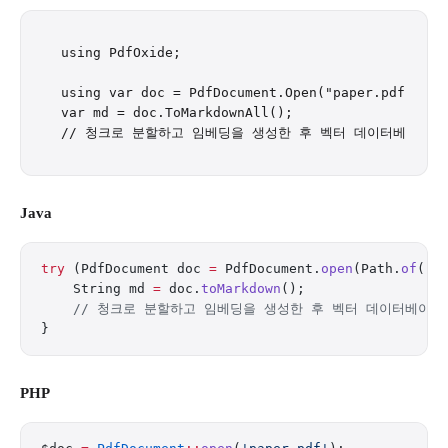
using PdfOxide;

using var doc = PdfDocument.Open("paper.pdf");

var md = doc.ToMarkdownAll();

Java
try
 (PdfDocument doc 
=
 PdfDocument.
open
(Path.
of
(
"p
    String md 
=
 doc.
toMarkdown
();
    // 청크로 분할하고 임베딩을 생성한 후 벡터 데이터베이스
}
PHP