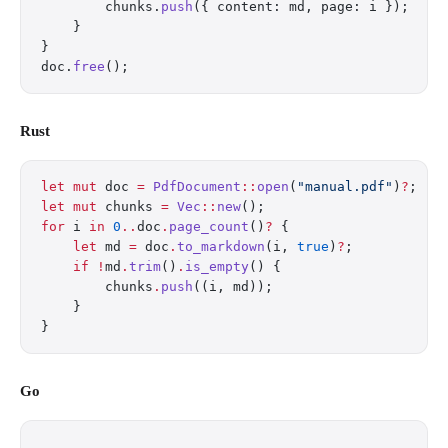
        chunks.
push
({ content: md, page: i });
    }
}
doc.
free
();
Rust
let
 mut
 doc 
=
 PdfDocument
::
open
(
"manual.pdf"
)
?
;
let
 mut
 chunks 
=
 Vec
::
new
();
for
 i 
in
 0
..
doc
.
page_count
()
?
 {
    let
 md 
=
 doc
.
to_markdown
(i, 
true
)
?
;
    if
 !
md
.
trim
()
.
is_empty
() {
        chunks
.
push
((i, md));
    }
}
Go