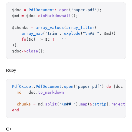
$doc 
=
 PdfDocument
::
open
(
'paper.pdf'
);
$md 
=
 $doc
->
toMarkdownAll
();
$chunks 
=
 array_values
(
array_filter
(
    array_map
(
'trim'
, 
explode
(
"
\n
## "
, $md)),
    fn
($c) => $c 
!==
 ''
));
$doc
->
close
();
Ruby
PdfOxide
::
PdfDocument
.
open
(
'paper.pdf'
) 
do
 |doc|
  md
 =
 doc.
to_markdown
  chunks
 =
 md.
split
(
"
\n
## "
).
map
(
&
:strip
).
reject
(
&
end
C++