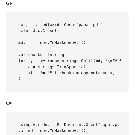
Go
doc, _ := pdfoxide.Open("paper.pdf")

defer doc.Close()

md, _ := doc.ToMarkdownAll()

var chunks []string

for _, c := range strings.Split(md, "\n## ") {

    c = strings.TrimSpace(c)

    if c != "" { chunks = append(chunks, c) }

C#
using var doc = PdfDocument.Open("paper.pdf");

var md = doc.ToMarkdownAll();
