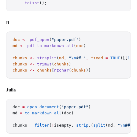
    .
toList
();
R
doc
 <-
 pdf_open
(
"paper.pdf"
)
md
 <-
 pdf_to_markdown_all
(
doc
)
chunks
 <-
 strsplit
(
md
,
 "
\n
## "
,
 fixed
 =
 TRUE
)[[
1
]]
chunks
 <-
 trimws
(
chunks
)
chunks
 <-
 chunks
[
nzchar
(
chunks
)]
Julia
doc 
=
 open_document
(
"paper.pdf"
)
md 
=
 to_markdown_all
(doc)
chunks 
=
 filter
(
!
isempty, 
strip
.(
split
(md, 
"
\n
## "