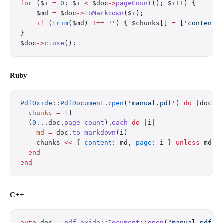
for
 ($i 
=
 0
; $i 
<
 $doc
->
pageCount
(); $i
++
) {
    $md 
=
 $doc
->
toMarkdown
($i);
    if
 (
trim
($md) 
!==
 ''
) { $chunks[] 
=
 [
'content'
}
$doc
->
close
();
Ruby
PdfOxide
::
PdfDocument
.
open
(
'manual.pdf'
) 
do
 |doc|
  chunks
 =
 []
  (
0
...doc.
page_count
).
each
 do
 |i|
    md
 =
 doc.
to_markdown
(i)
    chunks 
<<
 { 
content:
 md, 
page:
 i } 
unless
 md.
s
  end
end
C++
auto
 doc 
=
 pdf_oxide
::
Document
::
open
(
"manual.pdf"
)