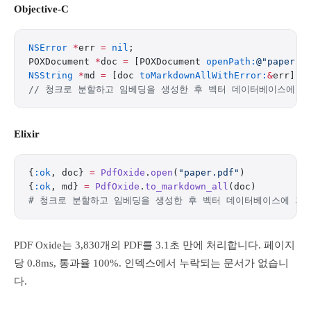
Objective-C
NSError
 *
err 
=
 nil
;
POXDocument 
*
doc 
=
 [POXDocument 
openPath:
@"paper.p
NSString
 *
md 
=
 [doc 
toMarkdownAllWithError:
&
err];
// 청크로 분할하고 임베딩을 생성한 후 벡터 데이터베이스에 저
Elixir
{
:ok
, doc} 
=
 PdfOxide
.
open
(
"paper.pdf"
)
{
:ok
, md} 
=
 PdfOxide
.
to_markdown_all
(doc)
# 청크로 분할하고 임베딩을 생성한 후 벡터 데이터베이스에 저
PDF Oxide는 3,830개의 PDF를 3.1초 만에 처리합니다. 페이지
당 0.8ms, 통과율 100%. 인덱스에서 누락되는 문서가 없습니
다.