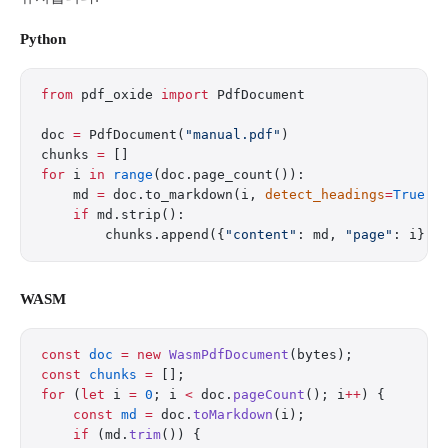
Python
from
 pdf_oxide 
import
 PdfDocument
doc 
=
 PdfDocument(
"manual.pdf"
)
chunks 
=
 []
for
 i 
in
 range
(doc.page_count()):
    md 
=
 doc.to_markdown(i, 
detect_headings
=
True
, 
    if
 md.strip():
        chunks.append({
"content"
: md, 
"page"
: i})
WASM
const
 doc
 =
 new
 WasmPdfDocument
(bytes);
const
 chunks
 =
 [];
for
 (
let
 i 
=
 0
; i 
<
 doc.
pageCount
(); i
++
) {
    const
 md
 =
 doc.
toMarkdown
(i);
    if
 (md.
trim
()) {