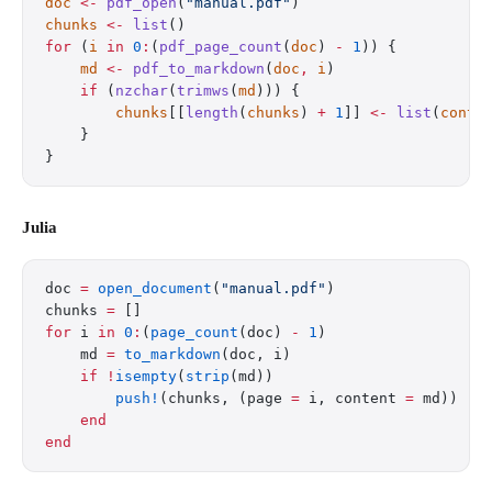
doc
 <-
 pdf_open
(
"manual.pdf"
)
chunks
 <-
 list
()
for
 (
i
 in
 0
:
(
pdf_page_count
(
doc
) 
-
 1
)) {
    md
 <-
 pdf_to_markdown
(
doc
,
 i
)
    if
 (
nzchar
(
trimws
(
md
))) {
        chunks
[[
length
(
chunks
) 
+
 1
]] 
<-
 list
(
conte
    }
}
Julia
doc 
=
 open_document
(
"manual.pdf"
)
chunks 
=
 []
for
 i 
in
 0
:
(
page_count
(doc) 
-
 1
)
    md 
=
 to_markdown
(doc, i)
    if
 !
isempty
(
strip
(md))
        push!
(chunks, (page 
=
 i, content 
=
 md))
    end
end