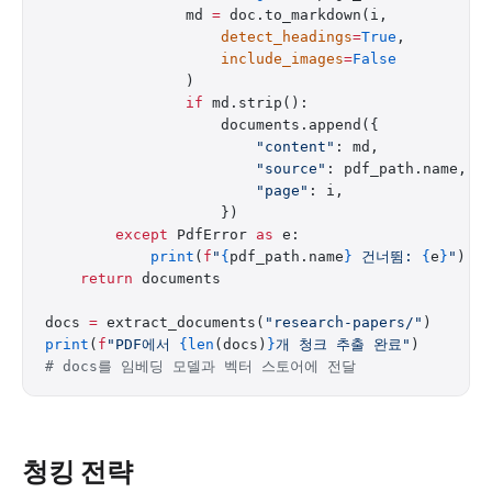
                md 
=
 doc.to_markdown(i,
                    detect_headings
=
True
,
                    include_images
=
False
                )
                if
 md.strip():
                    documents.append({
                        "content"
: md,
                        "source"
: pdf_path.name,
                        "page"
: i,
                    })
        except
 PdfError 
as
 e:
            print
(
f
"
{
pdf_path.name
}
 건너뜀: 
{
e
}
"
)
    return
 documents
docs 
=
 extract_documents(
"research-papers/"
)
print
(
f
"PDF에서 
{len
(docs)
}
개 청크 추출 완료"
)
# docs를 임베딩 모델과 벡터 스토어에 전달
청킹 전략