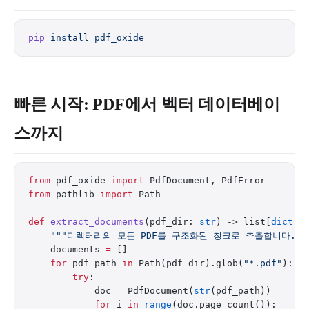
pip
 install
 pdf_oxide
빠른 시작: PDF에서 벡터 데이터베이
스까지
from
 pdf_oxide 
import
 PdfDocument, PdfError
from
 pathlib 
import
 Path
def
 extract_documents
(pdf_dir: 
str
) -> list[
dict
]:
    """디렉터리의 모든 PDF를 구조화된 청크로 추출합니다.""
    documents 
=
 []
    for
 pdf_path 
in
 Path(pdf_dir).glob(
"*.pdf"
):
        try
:
            doc 
=
 PdfDocument(
str
(pdf_path))
            for
 i 
in
 range
(doc.page_count()):