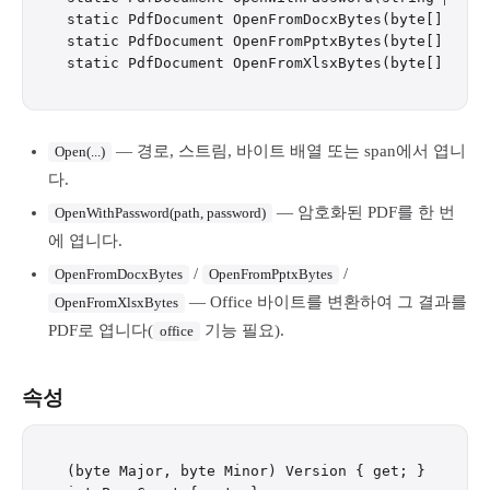
static PdfDocument OpenFromDocxBytes(byte[] data)
static PdfDocument OpenFromPptxBytes(byte[] data)
— 경로, 스트림, 바이트 배열 또는 span에서 엽니
Open(...)
다.
— 암호화된 PDF를 한 번
OpenWithPassword(path, password)
에 엽니다.
/
/
OpenFromDocxBytes
OpenFromPptxBytes
— Office 바이트를 변환하여 그 결과를
OpenFromXlsxBytes
PDF로 엽니다(
기능 필요).
office
속성
(byte Major, byte Minor) Version { get; }   // PD