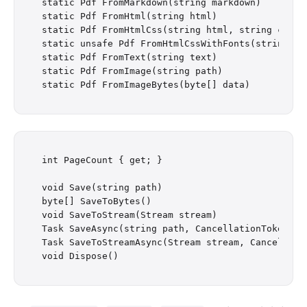
static Pdf FromMarkdown(string markdown)

static Pdf FromHtml(string html)

static Pdf FromHtmlCss(string html, string css, b
static unsafe Pdf FromHtmlCssWithFonts(string ht
static Pdf FromText(string text)

static Pdf FromImage(string path)

int PageCount { get; }

void Save(string path)

byte[] SaveToBytes()

void SaveToStream(Stream stream)

Task SaveAsync(string path, CancellationToken can
Task SaveToStreamAsync(Stream stream, Cancellati