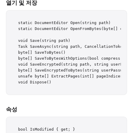
열기 및 저장
static DocumentEditor Open(string path)

static DocumentEditor OpenFromBytes(byte[] data)

void Save(string path)

Task SaveAsync(string path, CancellationToken can
byte[] SaveToBytes()

byte[] SaveToBytesWithOptions(bool compress, boo
void SaveEncrypted(string path, string userPasswo
byte[] SaveEncryptedToBytes(string userPassword, 
unsafe byte[] ExtractPages(int[] pageIndices)

속성
bool IsModified { get; }
