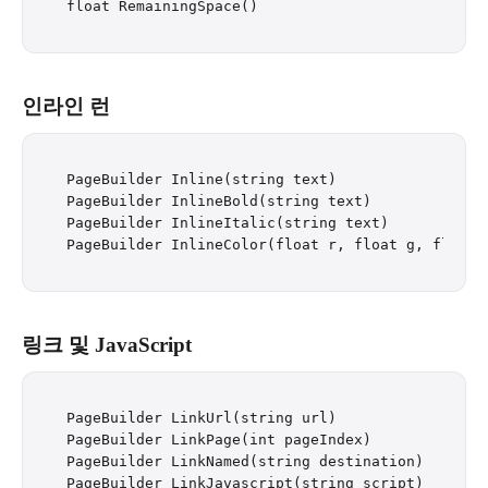
인라인 런
PageBuilder Inline(string text)

PageBuilder InlineBold(string text)

PageBuilder InlineItalic(string text)

링크 및 JavaScript
PageBuilder LinkUrl(string url)

PageBuilder LinkPage(int pageIndex)

PageBuilder LinkNamed(string destination)

PageBuilder LinkJavascript(string script)
