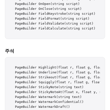
PageBuilder OnOpen(string script)

PageBuilder OnClose(string script)

PageBuilder FieldKeystroke(string script)

PageBuilder FieldFormat(string script)

PageBuilder FieldValidate(string script)

주석
PageBuilder Highlight(float r, float g, float b)

PageBuilder Underline(float r, float g, float b)

PageBuilder Strikeout(float r, float g, float b)

PageBuilder Squiggly(float r, float g, float b)

PageBuilder StickyNote(string text)

PageBuilder StickyNoteAt(float x, float y, string
PageBuilder Watermark(string text)

PageBuilder WatermarkConfidential()

PageBuilder WatermarkDraft()
