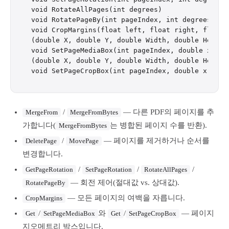
void RotateAllPages(int degrees)

void RotatePageBy(int pageIndex, int degrees)

void CropMargins(float left, float right, float t
(double X, double Y, double Width, double Height
void SetPageMediaBox(int pageIndex, double x, do
(double X, double Y, double Width, double Height
/
— 다른 PDF의 페이지를 추
MergeFrom
MergeFromBytes
가합니다(
는 병합된 페이지 수를 반환).
MergeFromBytes
/
— 페이지를 제거하거나 순서를
DeletePage
MovePage
변경합니다.
/
/
/
GetPageRotation
SetPageRotation
RotateAllPages
— 회전 제어(절대값 vs. 상대값).
RotatePageBy
— 모든 페이지의 여백을 자릅니다.
CropMargins
/
와
/
— 페이지
Get
SetPageMediaBox
Get
SetPageCropBox
지오메트리 박스입니다.