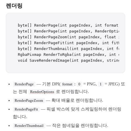
렌더링
byte[] RenderPage(int pageIndex, int format = 0)

byte[] RenderPage(int pageIndex, RenderOptions op
byte[] RenderPageZoom(int pageIndex, float zoom, 
byte[] RenderPageFit(int pageIndex, int fitWidth
byte[] RenderThumbnail(int pageIndex, int format 
RgbaPixmap RenderToRgba(int pageIndex, int dpi = 
— 기본 DPI(
:
= PNG,
= JPEG) 또
RenderPage
format
0
1
는 전체
로 렌더링합니다.
RenderOptions
— 확대 배율로 렌더링합니다.
RenderPageZoom
— 픽셀 박스에 맞게 스케일링하여 렌더링
RenderPageFit
합니다.
— 작은 썸네일을 렌더링합니다.
RenderThumbnail