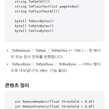
string ToHtmlAll()

string ToPlainText(int pageIndex)

string ToPlainTextAll()

byte[] ToDocxBytes()

byte[] ToPptxBytes()

/
/
(+
) — 한 페이
ToMarkdown
ToHtml
ToPlainText
*All
지 또는 문서 전체를 변환합니다.
/
/
— Office 형식
ToDocxBytes
ToPptxBytes
ToXlsxBytes
으로 내보냅니다(
기능 필요).
office
콘텐츠 정리
int RemoveHeaders(float threshold = 0.8f)

int RemoveFooters(float threshold = 0.8f)
