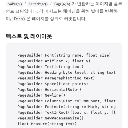
/
/
가 반환하는 페이지별 플루
A4Page()
LetterPage()
Page(w, h)
언트 표면입니다. 각 메서드는 체이닝을 위해 빌더를 반환하
며,
은 페이지를 상위로 커밋합니다.
Done()
텍스트 및 레이아웃
PageBuilder Font(string name, float size)

PageBuilder At(float x, float y)

PageBuilder Text(string text)

PageBuilder Heading(byte level, string text)

PageBuilder Paragraph(string text)

PageBuilder Space(float points)

PageBuilder HorizontalRule()

PageBuilder Newline()

PageBuilder Columns(uint columnCount, float gapPt
PageBuilder Footnote(string refMark, string noteT
PageBuilder TextInRect(float x, float y, float w
PageBuilder NewPageSameSize()

float Measure(string text)
