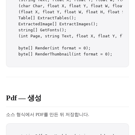
(char Char, float X, float Y, float W, float H)[]
(float X, float Y, float W, float H, float Stroke
Table[] ExtractTables();

ExtractedImage[] ExtractImages();

string[] GetFonts();

(int Page, string Text, float X, float Y, float 
byte[] Render(int format = 0);

Pdf — 생성
소스 형식에서 PDF를 만든 뒤 저장합니다.