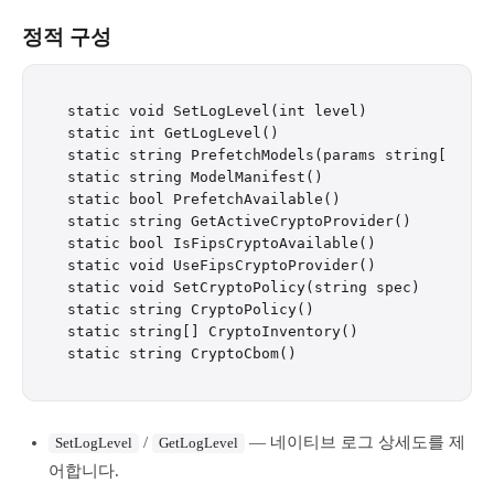
정적 구성
static void SetLogLevel(int level)

static int GetLogLevel()

static string PrefetchModels(params string[] lang
static string ModelManifest()

static bool PrefetchAvailable()

static string GetActiveCryptoProvider()

static bool IsFipsCryptoAvailable()

static void UseFipsCryptoProvider()

static void SetCryptoPolicy(string spec)

static string CryptoPolicy()

static string[] CryptoInventory()

/
— 네이티브 로그 상세도를 제
SetLogLevel
GetLogLevel
어합니다.