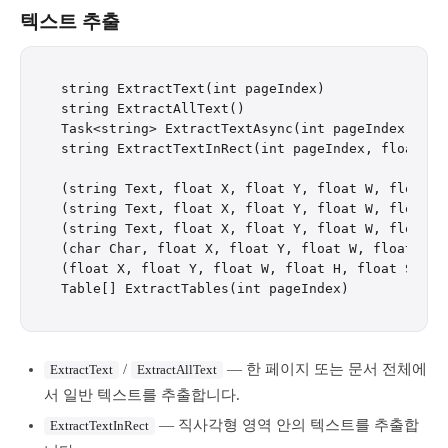
텍스트 추출
string ExtractText(int pageIndex)

string ExtractAllText()

Task<string> ExtractTextAsync(int pageIndex, Can
string ExtractTextInRect(int pageIndex, float x,
(string Text, float X, float Y, float W, float H
(string Text, float X, float Y, float W, float H
(string Text, float X, float Y, float W, float H
(char Char, float X, float Y, float W, float H)[]
(float X, float Y, float W, float H, float Strok
/
— 한 페이지 또는 문서 전체에
ExtractText
ExtractAllText
서 일반 텍스트를 추출합니다.
— 직사각형 영역 안의 텍스트를 추출합
ExtractTextInRect