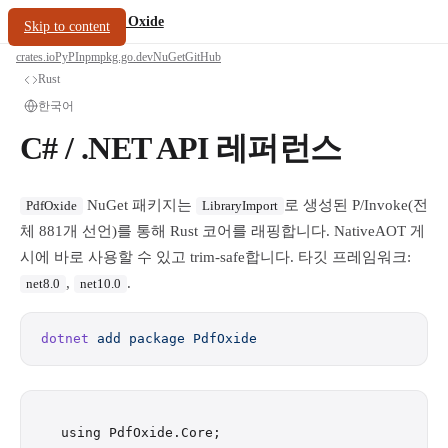
/
PDF Oxide
oxide.fyi
Skip to content
crates.io
PyPI
npm
pkg.go.dev
NuGet
GitHub
Rust
한국어
C# / .NET API 레퍼런스
NuGet 패키지는
로 생성된 P/Invoke(전
PdfOxide
LibraryImport
체 881개 선언)를 통해 Rust 코어를 래핑합니다. NativeAOT 게
시에 바로 사용할 수 있고 trim-safe합니다. 타깃 프레임워크:
,
.
net8.0
net10.0
dotnet
 add
 package
 PdfOxide