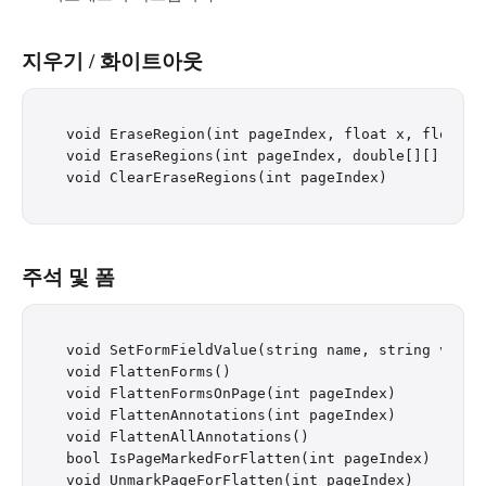
지우기 / 화이트아웃
void EraseRegion(int pageIndex, float x, float y,
void EraseRegions(int pageIndex, double[][] rects
주석 및 폼
void SetFormFieldValue(string name, string value)
void FlattenForms()

void FlattenFormsOnPage(int pageIndex)

void FlattenAnnotations(int pageIndex)

void FlattenAllAnnotations()

bool IsPageMarkedForFlatten(int pageIndex)
