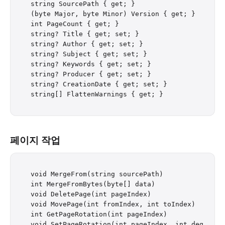
string SourcePath { get; }

(byte Major, byte Minor) Version { get; }

int PageCount { get; }

string? Title { get; set; }

string? Author { get; set; }

string? Subject { get; set; }

string? Keywords { get; set; }

string? Producer { get; set; }

string? CreationDate { get; set; }

페이지 작업
void MergeFrom(string sourcePath)

int MergeFromBytes(byte[] data)

void DeletePage(int pageIndex)

void MovePage(int fromIndex, int toIndex)

int GetPageRotation(int pageIndex)

void SetPageRotation(int pageIndex, int degrees)
