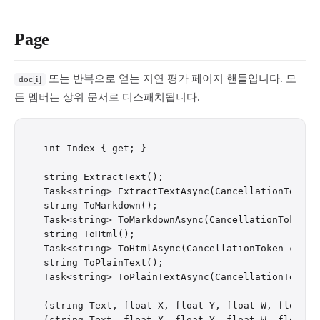
Page
또는 반복으로 얻는 지연 평가 페이지 핸들입니다. 모
doc[i]
든 멤버는 상위 문서로 디스패치됩니다.
int Index { get; }

string ExtractText();

Task<string> ExtractTextAsync(CancellationToken c
string ToMarkdown();

Task<string> ToMarkdownAsync(CancellationToken ct
string ToHtml();

Task<string> ToHtmlAsync(CancellationToken ct = d
string ToPlainText();

Task<string> ToPlainTextAsync(CancellationToken c
(string Text, float X, float Y, float W, float H)
(string Text, float X, float Y, float W, float H)