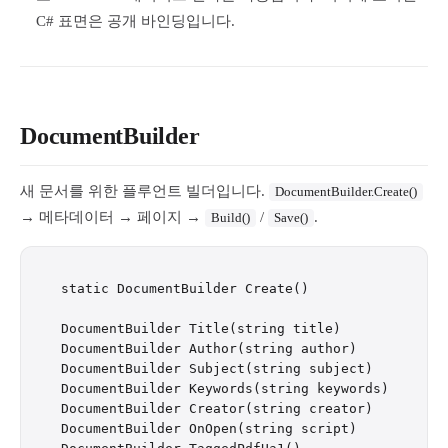
C# 표면은 공개 바인딩입니다.
DocumentBuilder
새 문서를 위한 플루언트 빌더입니다.
DocumentBuilder.Create()
→ 메타데이터 → 페이지 →
/
.
Build()
Save()
static DocumentBuilder Create()

DocumentBuilder Title(string title)

DocumentBuilder Author(string author)

DocumentBuilder Subject(string subject)

DocumentBuilder Keywords(string keywords)

DocumentBuilder Creator(string creator)

DocumentBuilder OnOpen(string script)            