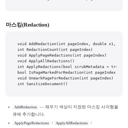
마스킹(Redaction)
void AddRedaction(int pageIndex, double x1, doub
int RedactionCount(int pageIndex)

void ApplyPageRedactions(int pageIndex)

void ApplyAllRedactions()

int ApplyRedactions(bool scrubMetadata = true, bo
bool IsPageMarkedForRedaction(int pageIndex)

void UnmarkPageForRedaction(int pageIndex)

— 채우기 색상이 지정된 마스킹 사각형을
AddRedaction
큐에 추가합니다.
/
/
ApplyPageRedactions
ApplyAllRedactions