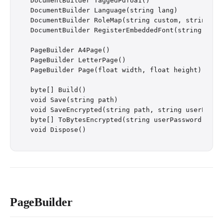
DocumentBuilder TaggedPdfUa1()                   
DocumentBuilder Language(string lang)

DocumentBuilder RoleMap(string custom, string sta
DocumentBuilder RegisterEmbeddedFont(string name,
PageBuilder A4Page()

PageBuilder LetterPage()

PageBuilder Page(float width, float height)

byte[] Build()

void Save(string path)

void SaveEncrypted(string path, string userPasswo
byte[] ToBytesEncrypted(string userPassword, stri
PageBuilder