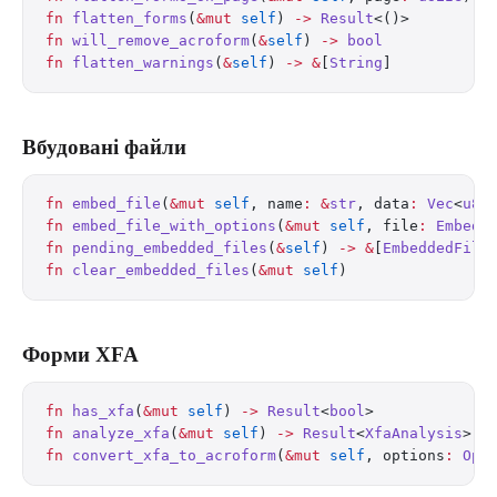
fn
 flatten_forms
(
&mut
 self
) 
->
 Result
<()>
fn
 will_remove_acroform
(
&
self
) 
->
 bool
fn
 flatten_warnings
(
&
self
) 
->
 &
[
String
]
Вбудовані файли
fn
 embed_file
(
&mut
 self
, name
:
 &
str
, data
:
 Vec
<
u8
>
fn
 embed_file_with_options
(
&mut
 self
, file
:
 Embedd
fn
 pending_embedded_files
(
&
self
) 
->
 &
[
EmbeddedFile
fn
 clear_embedded_files
(
&mut
 self
)
Форми XFA
fn
 has_xfa
(
&mut
 self
) 
->
 Result
<
bool
>
fn
 analyze_xfa
(
&mut
 self
) 
->
 Result
<
XfaAnalysis
>
fn
 convert_xfa_to_acroform
(
&mut
 self
, options
:
 Opt