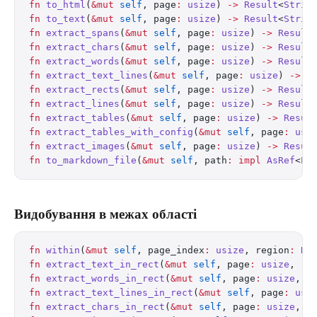
fn
 to_html
(
&mut
 self
, page
:
 usize
) 
->
 Result
<
Strin
fn
 to_text
(
&mut
 self
, page
:
 usize
) 
->
 Result
<
Strin
fn
 extract_spans
(
&mut
 self
, page
:
 usize
) 
->
 Result
fn
 extract_chars
(
&mut
 self
, page
:
 usize
) 
->
 Result
fn
 extract_words
(
&mut
 self
, page
:
 usize
) 
->
 Result
fn
 extract_text_lines
(
&mut
 self
, page
:
 usize
) 
->
 R
fn
 extract_rects
(
&mut
 self
, page
:
 usize
) 
->
 Result
fn
 extract_lines
(
&mut
 self
, page
:
 usize
) 
->
 Result
fn
 extract_tables
(
&mut
 self
, page
:
 usize
) 
->
 Resul
fn
 extract_tables_with_config
(
&mut
 self
, page
:
 usi
fn
 extract_images
(
&mut
 self
, page
:
 usize
) 
->
 Resul
fn
 to_markdown_file
(
&mut
 self
, path
:
 impl
 AsRef
<
Pa
Видобування в межах області
fn
 within
(
&mut
 self
, page_index
:
 usize
, region
:
 Re
fn
 extract_text_in_rect
(
&mut
 self
, page
:
 usize
, re
fn
 extract_words_in_rect
(
&mut
 self
, page
:
 usize
, r
fn
 extract_text_lines_in_rect
(
&mut
 self
, page
:
 usi
fn
 extract_chars_in_rect
(
&mut
 self
, page
:
 usize
, r