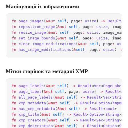
Маніпуляції із зображеннями
fn
 page_images
(
&mut
 self
, page
:
 usize
) 
->
 Result
<
V
fn
 reposition_image
(
&mut
 self
, page
:
 usize
, image_
fn
 resize_image
(
&mut
 self
, page
:
 usize
, image_name
fn
 set_image_bounds
(
&mut
 self
, page
:
 usize
, image_
fn
 clear_image_modifications
(
&mut
 self
, page
:
 usiz
fn
 has_image_modifications
(
&
self
, page
:
 usize
) 
->
 
Мітки сторінок та метадані XMP
fn
 page_labels
(
&mut
 self
) 
->
 Result
<
Vec
<
PageLabelR
fn
 page_label
(
&mut
 self
, page
:
 usize
) 
->
 Result
<
St
fn
 all_page_labels
(
&mut
 self
) 
->
 Result
<
Vec
<
String
fn
 xmp_metadata
(
&mut
 self
) 
->
 Result
<
Option
<
XmpMet
fn
 has_xmp_metadata
(
&mut
 self
) 
->
 Result
<
bool
>
fn
 xmp_title
(
&mut
 self
) 
->
 Result
<
Option
<
String
>>
fn
 xmp_creators
(
&mut
 self
) 
->
 Result
<
Vec
<
String
>>
fn
 xmp_description
(
&mut
 self
) 
->
 Result
<
Option
<
Str