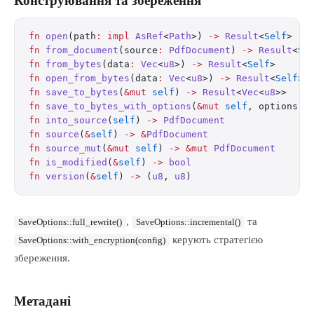
Конструювання та збереження
fn
 open
(path
:
 impl
 AsRef
<
Path
>) 
->
 Result
<
Self
>
fn
 from_document
(source
:
 PdfDocument
) 
->
 Result
<
Se
fn
 from_bytes
(data
:
 Vec
<
u8
>) 
->
 Result
<
Self
>
fn
 open_from_bytes
(data
:
 Vec
<
u8
>) 
->
 Result
<
Self
>
fn
 save_to_bytes
(
&mut
 self
) 
->
 Result
<
Vec
<
u8
>>
fn
 save_to_bytes_with_options
(
&mut
 self
, options
:
 
fn
 into_source
(
self
) 
->
 PdfDocument
fn
 source
(
&
self
) 
->
 &
PdfDocument
fn
 source_mut
(
&mut
 self
) 
->
 &mut
 PdfDocument
fn
 is_modified
(
&
self
) 
->
 bool
fn
 version
(
&
self
) 
->
 (
u8
, 
u8
)
,
та
SaveOptions::full_rewrite()
SaveOptions::incremental()
керують стратегією
SaveOptions::with_encryption(config)
збереження.
Метадані