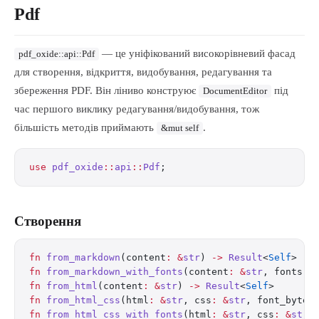
Pdf
— це уніфікований високорівневий фасад
pdf_oxide::api::Pdf
для створення, відкриття, видобування, редагування та
збереження PDF. Він ліниво конструює
під
DocumentEditor
час першого виклику редагування/видобування, тож
більшість методів приймають
.
&mut self
use
 pdf_oxide
::
api
::
Pdf
;
Створення
fn
 from_markdown
(content
:
 &
str
) 
->
 Result
<
Self
>
fn
 from_markdown_with_fonts
(content
:
 &
str
, fonts
:
 
fn
 from_html
(content
:
 &
str
) 
->
 Result
<
Self
>
fn
 from_html_css
(html
:
 &
str
, css
:
 &
str
, font_bytes
fn
 from_html_css_with_fonts
(html
:
 &
str
, css
:
 &
str
,