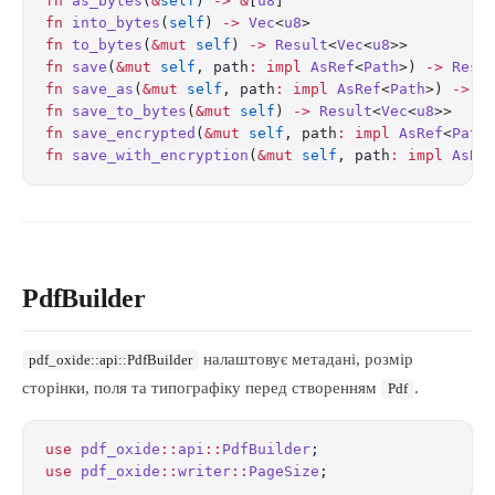
fn
 as_bytes
(
&
self
) 
->
 &
[
u8
]
fn
 into_bytes
(
self
) 
->
 Vec
<
u8
>
fn
 to_bytes
(
&mut
 self
) 
->
 Result
<
Vec
<
u8
>>
fn
 save
(
&mut
 self
, path
:
 impl
 AsRef
<
Path
>) 
->
 Resu
fn
 save_as
(
&mut
 self
, path
:
 impl
 AsRef
<
Path
>) 
->
 R
fn
 save_to_bytes
(
&mut
 self
) 
->
 Result
<
Vec
<
u8
>>
fn
 save_encrypted
(
&mut
 self
, path
:
 impl
 AsRef
<
Path
fn
 save_with_encryption
(
&mut
 self
, path
:
 impl
 AsRe
PdfBuilder
налаштовує метадані, розмір
pdf_oxide::api::PdfBuilder
сторінки, поля та типографіку перед створенням
.
Pdf
use
 pdf_oxide
::
api
::
PdfBuilder
;
use
 pdf_oxide
::
writer
::
PageSize
;