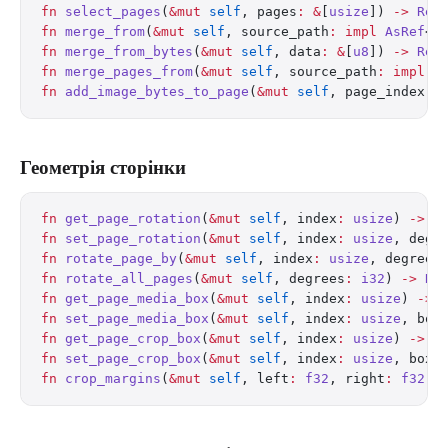
fn
 select_pages
(
&mut
 self
, pages
:
 &
[
usize
]) 
->
 Res
fn
 merge_from
(
&mut
 self
, source_path
:
 impl
 AsRef
<
P
fn
 merge_from_bytes
(
&mut
 self
, data
:
 &
[
u8
]) 
->
 Res
fn
 merge_pages_from
(
&mut
 self
, source_path
:
 impl
 A
fn
 add_image_bytes_to_page
(
&mut
 self
, page_index
:
 
Геометрія сторінки
fn
 get_page_rotation
(
&mut
 self
, index
:
 usize
) 
->
 R
fn
 set_page_rotation
(
&mut
 self
, index
:
 usize
, degr
fn
 rotate_page_by
(
&mut
 self
, index
:
 usize
, degrees
fn
 rotate_all_pages
(
&mut
 self
, degrees
:
 i32
) 
->
 Re
fn
 get_page_media_box
(
&mut
 self
, index
:
 usize
) 
->
 
fn
 set_page_media_box
(
&mut
 self
, index
:
 usize
, box
fn
 get_page_crop_box
(
&mut
 self
, index
:
 usize
) 
->
 R
fn
 set_page_crop_box
(
&mut
 self
, index
:
 usize
, box_
fn
 crop_margins
(
&mut
 self
, left
:
 f32
, right
:
 f32
, 