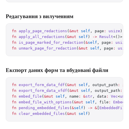
Редагування з вилученням
fn
 apply_page_redactions
(
&mut
 self
, page
:
 usize
) 
-
fn
 apply_all_redactions
(
&mut
 self
) 
->
 Result
<()>
fn
 is_page_marked_for_redaction
(
&
self
, page
:
 usize
fn
 unmark_page_for_redaction
(
&mut
 self
, page
:
 usiz
Експорт даних форм та вбудовані файли
fn
 export_form_data_fdf
(
&mut
 self
, output_path
:
 im
fn
 export_form_data_xfdf
(
&mut
 self
, output_path
:
 i
fn
 embed_file
(
&mut
 self
, name
:
 &
str
, data
:
 Vec
<
u8
>
fn
 embed_file_with_options
(
&mut
 self
, file
:
 Embedd
fn
 pending_embedded_files
(
&
self
) 
->
 &
[
EmbeddedFile
fn
 clear_embedded_files
(
&mut
 self
)