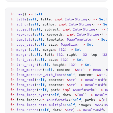
fn
 new
() 
->
 Self
fn
 title
(
self
, title
:
 impl
 Into
<
String
>) 
->
 Self
fn
 author
(
self
, author
:
 impl
 Into
<
String
>) 
->
 Self
fn
 subject
(
self
, subject
:
 impl
 Into
<
String
>) 
->
 Se
fn
 keywords
(
self
, keywords
:
 impl
 Into
<
String
>) 
->
 
fn
 template
(
self
, template
:
 PageTemplate
) 
->
 Self
fn
 page_size
(
self
, size
:
 PageSize
) 
->
 Self
fn
 margin
(
self
, margin
:
 f32
) 
->
 Self
fn
 margins
(
self
, left
:
 f32
, right
:
 f32
, top
:
 f32
, 
fn
 font_size
(
self
, size
:
 f32
) 
->
 Self
fn
 line_height
(
self
, height
:
 f32
) 
->
 Self
fn
 from_markdown
(
self
, content
:
 &
str
) 
->
 Result
<
Pd
fn
 from_markdown_with_fonts
(
self
, content
:
 &
str
, f
fn
 from_html
(
self
, content
:
 &
str
) 
->
 Result
<
Pdf
>
fn
 from_text
(
self
, content
:
 &
str
) 
->
 Result
<
Pdf
>
fn
 from_image
(
self
, path
:
 impl
 AsRef
<
Path
>) 
->
 Res
fn
 from_image_bytes
(
self
, data
:
 &
[
u8
]) 
->
 Result
<
P
fn
 from_images<
P
:
 AsRef
<
Path
>>(
self
, paths
:
 &
[
P
]) 
fn
 from_image_data_multiple
(
self
, images
:
 Vec
<
Imag
fn
 from_qrcode
(
self
, data
:
 &
str
) 
->
 Result
<
Pdf
>