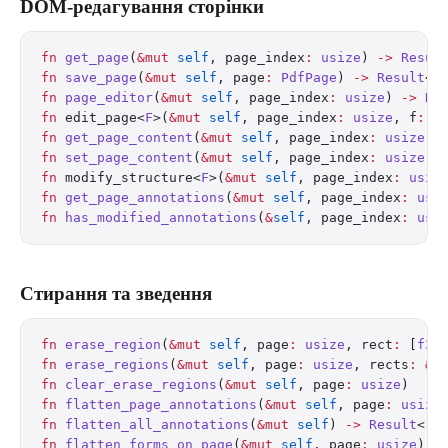
DOM-редагування сторінки
fn
 get_page
(
&mut
 self
, page_index
:
 usize
) 
->
 Resul
fn
 save_page
(
&mut
 self
, page
:
 PdfPage
) 
->
 Result
<(
fn
 page_editor
(
&mut
 self
, page_index
:
 usize
) 
->
 Re
fn
 edit_page<
F
>(
&mut
 self
, page_index
:
 usize
, f
:
 F
fn
 get_page_content
(
&mut
 self
, page_index
:
 usize
) 
fn
 set_page_content
(
&mut
 self
, page_index
:
 usize
, 
fn
 modify_structure<
F
>(
&mut
 self
, page_index
:
 usiz
fn
 get_page_annotations
(
&mut
 self
, page_index
:
 usi
fn
 has_modified_annotations
(
&
self
, page_index
:
 usi
Стирання та зведення
fn
 erase_region
(
&mut
 self
, page
:
 usize
, rect
:
 [
f32
fn
 erase_regions
(
&mut
 self
, page
:
 usize
, rects
:
 &
[
fn
 clear_erase_regions
(
&mut
 self
, page
:
 usize
)
fn
 flatten_page_annotations
(
&mut
 self
, page
:
 usize
fn
 flatten_all_annotations
(
&mut
 self
) 
->
 Result
<()
fn
 flatten_forms_on_page
(
&mut
 self
, page
:
 usize
) 
-