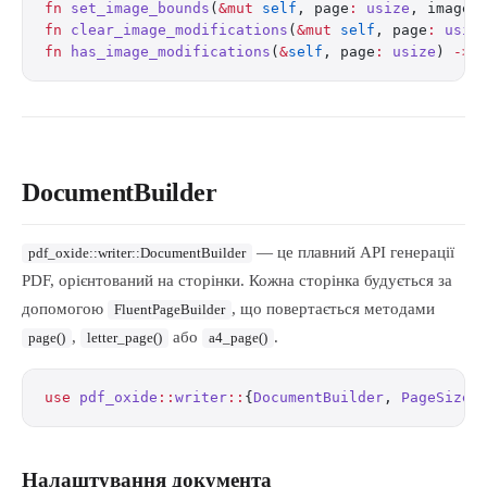
fn
 set_image_bounds
(
&mut
 self
, page
:
 usize
, image_
fn
 clear_image_modifications
(
&mut
 self
, page
:
 usiz
fn
 has_image_modifications
(
&
self
, page
:
 usize
) 
->
 
DocumentBuilder
— це плавний API генерації
pdf_oxide::writer::DocumentBuilder
PDF, орієнтований на сторінки. Кожна сторінка будується за
допомогою
, що повертається методами
FluentPageBuilder
,
або
.
page()
letter_page()
a4_page()
use
 pdf_oxide
::
writer
::
{
DocumentBuilder
, 
PageSize
}
Налаштування документа