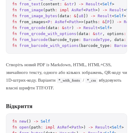
fn
 from_text
(content
:
 &
str
) 
->
 Result
<
Self
>
fn
 from_image
(path
:
 impl
 AsRef
<
Path
>) 
->
 Result
<
Se
fn
 from_image_bytes
(data
:
 &
[
u8
]) 
->
 Result
<
Self
>
fn
 from_images<
P
:
 AsRef
<
Path
>>(paths
:
 &
[
P
]) 
->
 Res
fn
 from_qrcode
(data
:
 &
str
) 
->
 Result
<
Self
>
fn
 from_qrcode_with_options
(data
:
 &
str
, options
:
 &
fn
 from_barcode
(barcode_type
:
 BarcodeType
, data
:
 &
fn
 from_barcode_with_options
(barcode_type
:
 Barcode
Створіть новий PDF із Markdown, HTML, HTML+CSS,
звичайного тексту, одного або кількох зображень, QR-коду чи
1D-штрих-коду. Варіанти
/
вбудовують
*_with_fonts
*_css
власні шрифти TTF/OTF.
Відкриття
fn
 new
() 
->
 Self
                                  
fn
 open
(path
:
 impl
 AsRef
<
Path
>) 
->
 Result
<
Self
>   