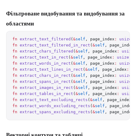
Фільтроване видобування та видобування за
областями
fn
 extract_text_filtered
(
&
self
, page_index
:
 usize
,
fn
 extract_text_filtered_in_rect
(
&
self
, page_index
fn
 extract_chars_filtered
(
&
self
, page_index
:
 usize
fn
 extract_text_in_rect
(
&
self
, page_index
:
 usize
, 
fn
 extract_words_in_rect
(
&
self
, page_index
:
 usize
,
fn
 extract_text_lines_in_rect
(
&
self
, page_index
:
 u
fn
 extract_chars_in_rect
(
&
self
, page_index
:
 usize
,
fn
 extract_spans_in_rect
(
&
self
, page_index
:
 usize
,
fn
 extract_images_in_rect
(
&
self
, page_index
:
 usize
fn
 extract_tables_in_rect
(
&
self
, page_index
:
 usize
fn
 extract_text_excluding_rects
(
&
self
, page_index
:
fn
 extract_words_excluding_rects
(
&
self
, page_index
fn
 extract_spans_excluding_rects
(
&
self
, page_index
Векторні контури та таблиці