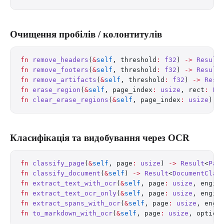
Очищення пробілів / колонтитулів
fn
 remove_headers
(
&
self
, threshold
:
 f32
) 
->
 Result
fn
 remove_footers
(
&
self
, threshold
:
 f32
) 
->
 Result
fn
 remove_artifacts
(
&
self
, threshold
:
 f32
) 
->
 Resu
fn
 erase_region
(
&
self
, page_index
:
 usize
, rect
:
 Re
fn
 clear_erase_regions
(
&
self
, page_index
:
 usize
) 
-
Класифікація та видобування через OCR
fn
 classify_page
(
&
self
, page
:
 usize
) 
->
 Result
<
Pag
fn
 classify_document
(
&
self
) 
->
 Result
<
DocumentClas
fn
 extract_text_with_ocr
(
&
self
, page
:
 usize
, engin
fn
 extract_text_ocr_only
(
&
self
, page
:
 usize
, engin
fn
 extract_spans_with_ocr
(
&
self
, page
:
 usize
, engi
fn
 to_markdown_with_ocr
(
&
self
, page
:
 usize
, option