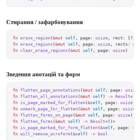
Стирання / зафарбовування
fn
 erase_region
(
&mut
 self
, page
:
 usize
, rect
:
 [
f32
fn
 erase_regions
(
&mut
 self
, page
:
 usize
, rects
:
 &
[
fn
 clear_erase_regions
(
&mut
 self
, page
:
 usize
)
Зведення анотацій та форм
fn
 flatten_page_annotations
(
&mut
 self
, page
:
 usize
fn
 flatten_all_annotations
(
&mut
 self
) 
->
 Result
<()
fn
 is_page_marked_for_flatten
(
&
self
, page
:
 usize
) 
fn
 unmark_page_for_flatten
(
&mut
 self
, page
:
 usize
)
fn
 flatten_forms_on_page
(
&mut
 self
, page
:
 usize
) 
-
fn
 flatten_forms
(
&mut
 self
) 
->
 Result
<()>
fn
 is_page_marked_for_form_flatten
(
&
self
, page
:
 us
fn
 will_remove_acroform
(
&
self
) 
->
 bool