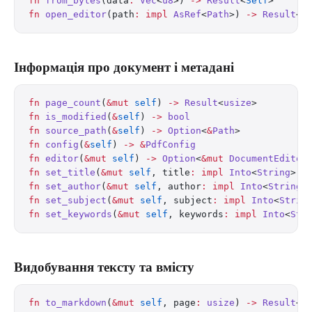
fn
 from_bytes
(data
:
 Vec
<
u8
>) 
->
 Result
<
Self
>      
fn
 open_editor
(path
:
 impl
 AsRef
<
Path
>) 
->
 Result
<
D
Інформація про документ і метадані
fn
 page_count
(
&mut
 self
) 
->
 Result
<
usize
>
fn
 is_modified
(
&
self
) 
->
 bool
fn
 source_path
(
&
self
) 
->
 Option
<
&
Path
>
fn
 config
(
&
self
) 
->
 &
PdfConfig
fn
 editor
(
&mut
 self
) 
->
 Option
<
&mut
 DocumentEditor
fn
 set_title
(
&mut
 self
, title
:
 impl
 Into
<
String
>) 
fn
 set_author
(
&mut
 self
, author
:
 impl
 Into
<
String
>
fn
 set_subject
(
&mut
 self
, subject
:
 impl
 Into
<
Strin
fn
 set_keywords
(
&mut
 self
, keywords
:
 impl
 Into
<
Str
Видобування тексту та вмісту
fn
 to_markdown
(
&mut
 self
, page
:
 usize
) 
->
 Result
<
S