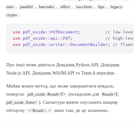
,
,
,
,
,
,
tract
parallel
barcodes
office
tsa-client
fips
legacy-
.
crypto
use
 pdf_oxide
::
PdfDocument
;          
// low-level 
use
 pdf_oxide
::
api
::
Pdf
;             
// high-level
use
 pdf_oxide
::
writer
::
DocumentBuilder
; 
// fluent 
Про інші мови дивіться
Довідник Python API
,
Довідник
Node.js API
,
Довідник WASM API
та
Типи й переліки
.
Майже кожен метод, що може завершитися невдало,
повертає
(псевдонім для
pdf_oxide::Result<T>
Result<T,
). Сигнатури нижче опускають кінцеву
pdf_oxide::Error>
обгортку
лише там, де це зазначено.
-> Result<...>