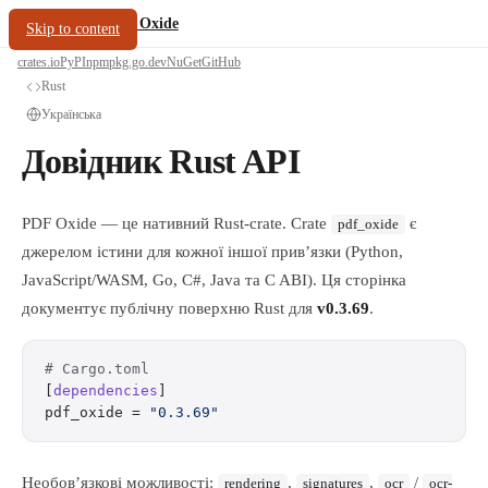
/
PDF Oxide
oxide.fyi
Skip to content
crates.io
PyPI
npm
pkg.go.dev
NuGet
GitHub
Rust
Українська
Довідник Rust API
PDF Oxide — це нативний Rust-crate. Crate
є
pdf_oxide
джерелом істини для кожної іншої прив’язки (Python,
JavaScript/WASM, Go, C#, Java та C ABI). Ця сторінка
документує публічну поверхню Rust для
v0.3.69
.
# Cargo.toml
[
dependencies
]
pdf_oxide = 
"0.3.69"
Необов’язкові можливості:
,
,
/
rendering
signatures
ocr
ocr-