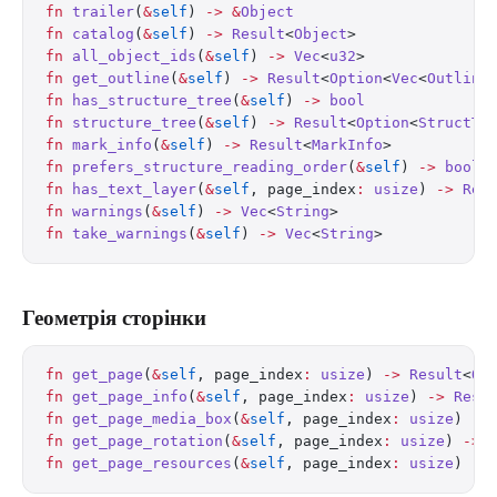
fn
 trailer
(
&
self
) 
->
 &
Object
fn
 catalog
(
&
self
) 
->
 Result
<
Object
>
fn
 all_object_ids
(
&
self
) 
->
 Vec
<
u32
>
fn
 get_outline
(
&
self
) 
->
 Result
<
Option
<
Vec
<
Outline
fn
 has_structure_tree
(
&
self
) 
->
 bool
fn
 structure_tree
(
&
self
) 
->
 Result
<
Option
<
StructTr
fn
 mark_info
(
&
self
) 
->
 Result
<
MarkInfo
>
fn
 prefers_structure_reading_order
(
&
self
) 
->
 bool
fn
 has_text_layer
(
&
self
, page_index
:
 usize
) 
->
 Res
fn
 warnings
(
&
self
) 
->
 Vec
<
String
>
fn
 take_warnings
(
&
self
) 
->
 Vec
<
String
>
Геометрія сторінки
fn
 get_page
(
&
self
, page_index
:
 usize
) 
->
 Result
<
Ob
fn
 get_page_info
(
&
self
, page_index
:
 usize
) 
->
 Resu
fn
 get_page_media_box
(
&
self
, page_index
:
 usize
) 
->
fn
 get_page_rotation
(
&
self
, page_index
:
 usize
) 
->
 
fn
 get_page_resources
(
&
self
, page_index
:
 usize
) 
->