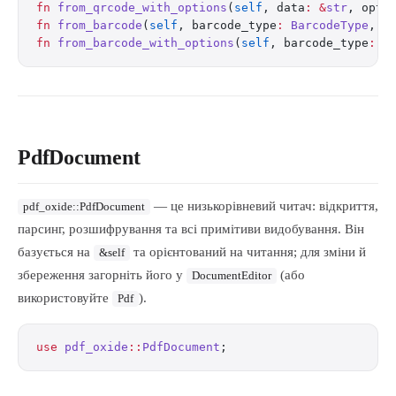
fn
 from_qrcode_with_options
(
self
, data
:
 &
str
, opti
fn
 from_barcode
(
self
, barcode_type
:
 BarcodeType
, d
fn
 from_barcode_with_options
(
self
, barcode_type
:
 B
PdfDocument
— це низькорівневий читач: відкриття,
pdf_oxide::PdfDocument
парсинг, розшифрування та всі примітиви видобування. Він
базується на
та орієнтований на читання; для зміни й
&self
збереження загорніть його у
(або
DocumentEditor
використовуйте
).
Pdf
use
 pdf_oxide
::
PdfDocument
;