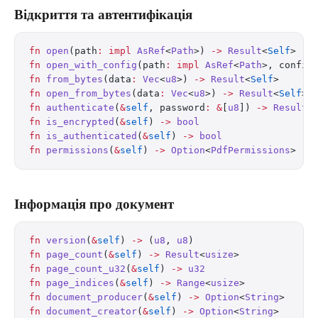
Відкриття та автентифікація
fn
 open
(path
:
 impl
 AsRef
<
Path
>) 
->
 Result
<
Self
>
fn
 open_with_config
(path
:
 impl
 AsRef
<
Path
>, config
fn
 from_bytes
(data
:
 Vec
<
u8
>) 
->
 Result
<
Self
>
fn
 open_from_bytes
(data
:
 Vec
<
u8
>) 
->
 Result
<
Self
>
fn
 authenticate
(
&
self
, password
:
 &
[
u8
]) 
->
 Result
<
fn
 is_encrypted
(
&
self
) 
->
 bool
fn
 is_authenticated
(
&
self
) 
->
 bool
fn
 permissions
(
&
self
) 
->
 Option
<
PdfPermissions
>
Інформація про документ
fn
 version
(
&
self
) 
->
 (
u8
, 
u8
)
fn
 page_count
(
&
self
) 
->
 Result
<
usize
>
fn
 page_count_u32
(
&
self
) 
->
 u32
fn
 page_indices
(
&
self
) 
->
 Range
<
usize
>
fn
 document_producer
(
&
self
) 
->
 Option
<
String
>
fn
 document_creator
(
&
self
) 
->
 Option
<
String
>