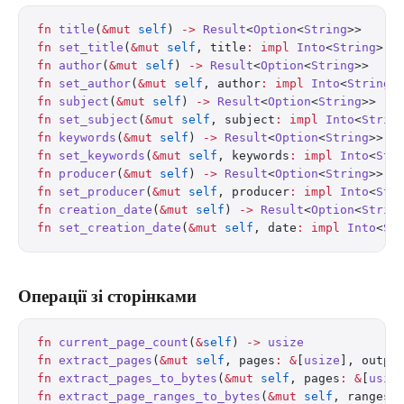
fn
 title
(
&mut
 self
) 
->
 Result
<
Option
<
String
>>
fn
 set_title
(
&mut
 self
, title
:
 impl
 Into
<
String
>)
fn
 author
(
&mut
 self
) 
->
 Result
<
Option
<
String
>>
fn
 set_author
(
&mut
 self
, author
:
 impl
 Into
<
String
>
fn
 subject
(
&mut
 self
) 
->
 Result
<
Option
<
String
>>
fn
 set_subject
(
&mut
 self
, subject
:
 impl
 Into
<
Strin
fn
 keywords
(
&mut
 self
) 
->
 Result
<
Option
<
String
>>
fn
 set_keywords
(
&mut
 self
, keywords
:
 impl
 Into
<
Str
fn
 producer
(
&mut
 self
) 
->
 Result
<
Option
<
String
>>
fn
 set_producer
(
&mut
 self
, producer
:
 impl
 Into
<
Str
fn
 creation_date
(
&mut
 self
) 
->
 Result
<
Option
<
Strin
fn
 set_creation_date
(
&mut
 self
, date
:
 impl
 Into
<
St
Операції зі сторінками
fn
 current_page_count
(
&
self
) 
->
 usize
fn
 extract_pages
(
&mut
 self
, pages
:
 &
[
usize
], outpu
fn
 extract_pages_to_bytes
(
&mut
 self
, pages
:
 &
[
usiz
fn
 extract_page_ranges_to_bytes
(
&mut
 self
, ranges
: