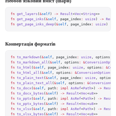
Необов’язковий вміст (шари)
fn
 get_layers
(
&
self
) 
->
 Result
<
Vec
<
String
>>
fn
 get_page_inks
(
&
self
, page_index
:
 usize
) 
->
 Resu
fn
 get_page_inks_deep
(
&
self
, page_index
:
 usize
) 
->
Конвертація форматів
fn
 to_markdown
(
&
self
, page_index
:
 usize
, options
:
 
fn
 to_markdown_all
(
&
self
, options
:
 &
ConversionOpti
fn
 to_html
(
&
self
, page_index
:
 usize
, options
:
 &
Con
fn
 to_html_all
(
&
self
, options
:
 &
ConversionOptions
)
fn
 to_plain_text
(
&
self
, page_index
:
 usize
, options
fn
 to_plain_text_all
(
&
self
, options
:
 &
ConversionOp
fn
 to_docx
(
&
self
, path
:
 impl
 AsRef
<
Path
>) 
->
 Resul
fn
 to_docx_bytes
(
&
self
) 
->
 Result
<
Vec
<
u8
>>
fn
 to_pptx
(
&
self
, path
:
 impl
 AsRef
<
Path
>) 
->
 Resul
fn
 to_pptx_bytes
(
&
self
) 
->
 Result
<
Vec
<
u8
>>
fn
 to_xlsx
(
&
self
, path
:
 impl
 AsRef
<
Path
>) 
->
 Resul
fn
 to_xlsx_bytes
(
&
self
) 
->
 Result
<
Vec
<
u8
>>