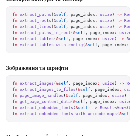
fn
 extract_paths
(
&
self
, page_index
:
 usize
) 
->
 Resu
fn
 extract_rects
(
&
self
, page_index
:
 usize
) 
->
 Resu
fn
 extract_lines
(
&
self
, page_index
:
 usize
) 
->
 Resu
fn
 extract_paths_in_rect
(
&
self
, page_index
:
 usize
,
fn
 extract_tables
(
&
self
, page_index
:
 usize
) 
->
 Res
fn
 extract_tables_with_config
(
&
self
, page_index
:
 u
Зображення та шрифти
fn
 extract_images
(
&
self
, page_index
:
 usize
) 
->
 Res
fn
 extract_images_to_files
(
&
self
, page_index
:
 usiz
fn
 page_image_handles
(
&
self
, page_index
:
 usize
) 
->
fn
 get_page_content_data
(
&
self
, page_index
:
 usize
)
fn
 extract_embedded_fonts
(
&
self
) 
->
 Result
<
Vec
<(
St
fn
 extract_embedded_fonts_with_unicode_maps
(
&
self
)