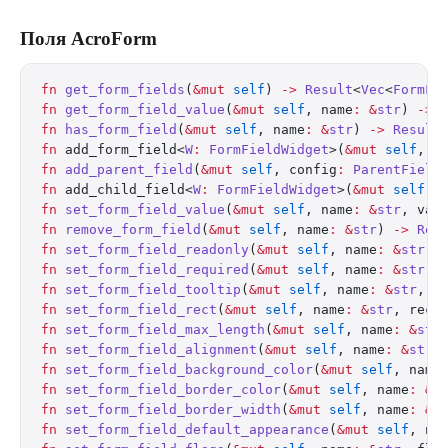
Поля AcroForm
fn
 get_form_fields
(
&mut
 self
) 
->
 Result
<
Vec
<
FormFi
fn
 get_form_field_value
(
&mut
 self
, name
:
 &
str
) 
->
 
fn
 has_form_field
(
&mut
 self
, name
:
 &
str
) 
->
 Result
fn
 add_form_field<
W
:
 FormFieldWidget
>(
&mut
 self
, w
fn
 add_parent_field
(
&mut
 self
, config
:
 ParentField
fn
 add_child_field<
W
:
 FormFieldWidget
>(
&mut
 self
, 
fn
 set_form_field_value
(
&mut
 self
, name
:
 &
str
, val
fn
 remove_form_field
(
&mut
 self
, name
:
 &
str
) 
->
 Res
fn
 set_form_field_readonly
(
&mut
 self
, name
:
 &
str
, 
fn
 set_form_field_required
(
&mut
 self
, name
:
 &
str
, 
fn
 set_form_field_tooltip
(
&mut
 self
, name
:
 &
str
, t
fn
 set_form_field_rect
(
&mut
 self
, name
:
 &
str
, rect
fn
 set_form_field_max_length
(
&mut
 self
, name
:
 &
str
fn
 set_form_field_alignment
(
&mut
 self
, name
:
 &
str
,
fn
 set_form_field_background_color
(
&mut
 self
, name
fn
 set_form_field_border_color
(
&mut
 self
, name
:
 &
s
fn
 set_form_field_border_width
(
&mut
 self
, name
:
 &
s
fn
 set_form_field_default_appearance
(
&mut
 self
, na