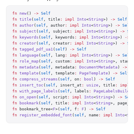
fn
 new
() 
->
 Self
fn
 title
(
self
, title
:
 impl
 Into
<
String
>) 
->
 Self
fn
 author
(
self
, author
:
 impl
 Into
<
String
>) 
->
 Self
fn
 subject
(
self
, subject
:
 impl
 Into
<
String
>) 
->
 Se
fn
 keywords
(
self
, keywords
:
 impl
 Into
<
String
>) 
->
 
fn
 creator
(
self
, creator
:
 impl
 Into
<
String
>) 
->
 Se
fn
 tagged_pdf_ua1
(
self
) 
->
 Self
fn
 language
(
self
, lang
:
 impl
 Into
<
String
>) 
->
 Self
fn
 role_map
(
self
, custom
:
 impl
 Into
<
String
>, stand
fn
 metadata
(
self
, metadata
:
 DocumentMetadata
) 
->
 S
fn
 template
(
self
, template
:
 PageTemplate
) 
->
 Self
fn
 compress_streams
(
self
, on
:
 bool
) 
->
 Self
fn
 insert_toc
(
self
, insert_at
:
 usize
, title
:
 impl
 
fn
 with_page_labels
(
self
, labels
:
 PageLabelsBuilde
fn
 on_open
(
self
, script
:
 impl
 Into
<
String
>) 
->
 Sel
fn
 bookmark
(
self
, title
:
 impl
 Into
<
String
>, page_i
fn
 bookmark_tree<
F
>(
self
, f
:
 F
) 
->
 Self
fn
 register_embedded_font
(
self
, name
:
 impl
 Into
<
St