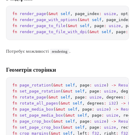
fn
 render_page
(
&mut
 self
, page_index
:
 usize
, optio
fn
 render_page_with_options
(
&mut
 self
, page_index
:
fn
 render_page_to_file
(
&mut
 self
, page
:
 usize
, pat
fn
 render_page_to_file_with_dpi
(
&mut
 self
, page
:
 u
Потребує можливості
.
rendering
Геометрія сторінки
fn
 page_rotation
(
&mut
 self
, page
:
 usize
) 
->
 Result
fn
 set_page_rotation
(
&mut
 self
, page
:
 usize
, degre
fn
 rotate_page
(
&mut
 self
, page
:
 usize
, degrees
:
 i3
fn
 rotate_all_pages
(
&mut
 self
, degrees
:
 i32
) 
->
 Re
fn
 page_media_box
(
&mut
 self
, page
:
 usize
) 
->
 Resul
fn
 set_page_media_box
(
&mut
 self
, page
:
 usize
, rect
fn
 page_crop_box
(
&mut
 self
, page
:
 usize
) 
->
 Result
fn
 set_page_crop_box
(
&mut
 self
, page
:
 usize
, rect
:
fn
 crop_margins
(
&mut
 self
, left
:
 f32
, right
:
 f32
, 