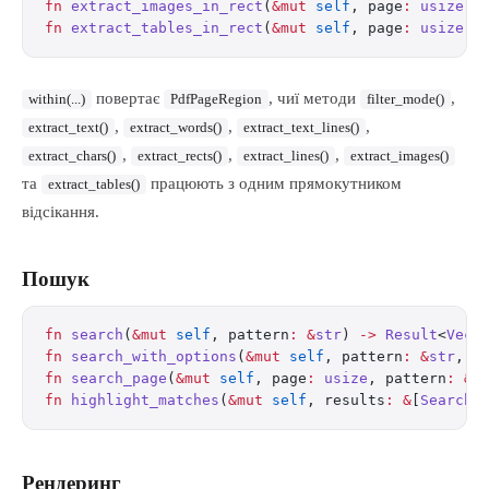
fn
 extract_images_in_rect
(
&mut
 self
, page
:
 usize
, 
fn
 extract_tables_in_rect
(
&mut
 self
, page
:
 usize
, 
повертає
, чиї методи
,
within(...)
PdfPageRegion
filter_mode()
,
,
,
extract_text()
extract_words()
extract_text_lines()
,
,
,
extract_chars()
extract_rects()
extract_lines()
extract_images()
та
працюють з одним прямокутником
extract_tables()
відсікання.
Пошук
fn
 search
(
&mut
 self
, pattern
:
 &
str
) 
->
 Result
<
Vec
<
fn
 search_with_options
(
&mut
 self
, pattern
:
 &
str
, o
fn
 search_page
(
&mut
 self
, page
:
 usize
, pattern
:
 &
s
fn
 highlight_matches
(
&mut
 self
, results
:
 &
[
SearchR
Рендеринг