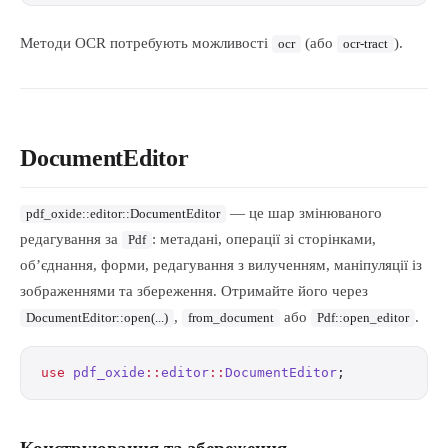
Методи OCR потребують можливості
(або
).
ocr
ocr-tract
DocumentEditor
— це шар змінюваного
pdf_oxide::editor::DocumentEditor
редагування за
: метадані, операції зі сторінками,
Pdf
об’єднання, форми, редагування з вилученням, маніпуляції із
зображеннями та збереження. Отримайте його через
,
або
.
DocumentEditor::open(...)
from_document
Pdf::open_editor
use
 pdf_oxide
::
editor
::
DocumentEditor
;