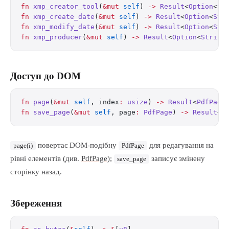
fn
 xmp_creator_tool
(
&mut
 self
) 
->
 Result
<
Option
<
St
fn
 xmp_create_date
(
&mut
 self
) 
->
 Result
<
Option
<
Str
fn
 xmp_modify_date
(
&mut
 self
) 
->
 Result
<
Option
<
Str
fn
 xmp_producer
(
&mut
 self
) 
->
 Result
<
Option
<
String
Доступ до DOM
fn
 page
(
&mut
 self
, index
:
 usize
) 
->
 Result
<
PdfPage
fn
 save_page
(
&mut
 self
, page
:
 PdfPage
) 
->
 Result
<(
повертає DOM-подібну
для редагування на
page(i)
PdfPage
рівні елементів (див.
PdfPage
);
записує змінену
save_page
сторінку назад.
Збереження