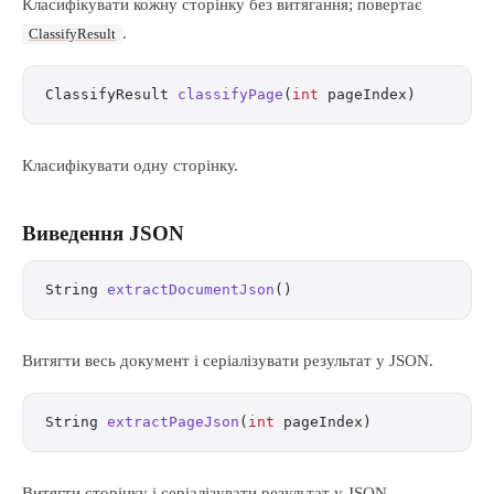
Класифікувати кожну сторінку без витягання; повертає
.
ClassifyResult
ClassifyResult 
classifyPage
(
int
 pageIndex)
Класифікувати одну сторінку.
Виведення JSON
String 
extractDocumentJson
()
Витягти весь документ і серіалізувати результат у JSON.
String 
extractPageJson
(
int
 pageIndex)
Витягти сторінку і серіалізувати результат у JSON.