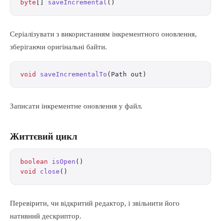
byte
[] 
saveIncremental
()
Серіалізувати з використанням інкрементного оновлення,
зберігаючи оригінальні байти.
void
 saveIncrementalTo
(Path out)
Записати інкрементне оновлення у файл.
Життєвий цикл
boolean
 isOpen
()
void
 close
()
Перевірити, чи відкритий редактор, і звільнити його
нативний дескриптор.