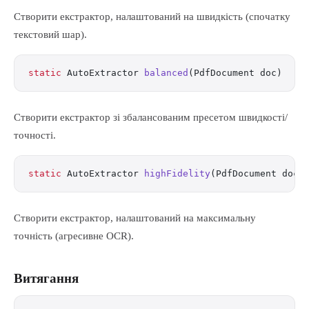
Створити екстрактор, налаштований на швидкість (спочатку
текстовий шар).
static
 AutoExtractor 
balanced
(PdfDocument doc)
Створити екстрактор зі збалансованим пресетом швидкості/
точності.
static
 AutoExtractor 
highFidelity
(PdfDocument doc)
Створити екстрактор, налаштований на максимальну
точність (агресивне OCR).
Витягання