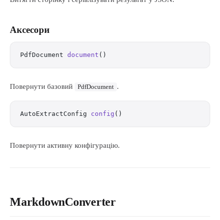
Аксесори
PdfDocument 
document
()
Повернути базовий
.
PdfDocument
AutoExtractConfig 
config
()
Повернути активну конфігурацію.
MarkdownConverter