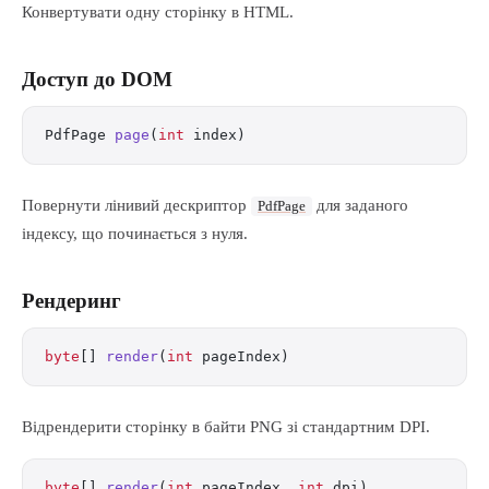
Конвертувати одну сторінку в HTML.
Доступ до DOM
PdfPage 
page
(
int
 index)
Повернути лінивий дескриптор
для заданого
PdfPage
індексу, що починається з нуля.
Рендеринг
byte
[] 
render
(
int
 pageIndex)
Відрендерити сторінку в байти PNG зі стандартним DPI.
byte
[] 
render
(
int
 pageIndex, 
int
 dpi)