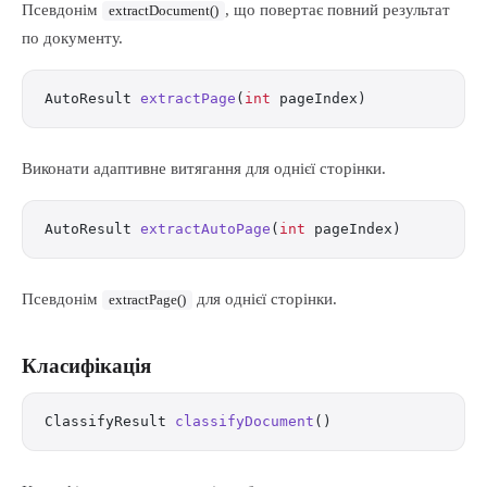
Псевдонім
, що повертає повний результат
extractDocument()
по документу.
AutoResult 
extractPage
(
int
 pageIndex)
Виконати адаптивне витягання для однієї сторінки.
AutoResult 
extractAutoPage
(
int
 pageIndex)
Псевдонім
для однієї сторінки.
extractPage()
Класифікація
ClassifyResult 
classifyDocument
()