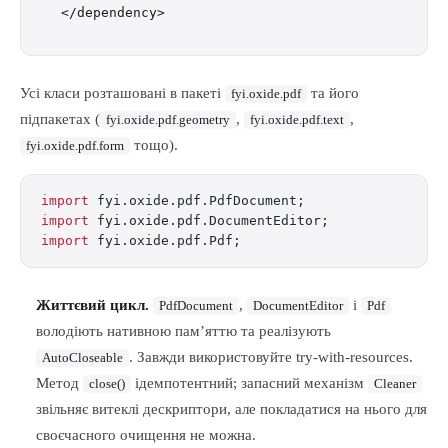
Усі класи розташовані в пакеті
та його
fyi.oxide.pdf
підпакетах (
,
,
fyi.oxide.pdf.geometry
fyi.oxide.pdf.text
тощо).
fyi.oxide.pdf.form
import
 fyi.oxide.pdf.PdfDocument;
import
 fyi.oxide.pdf.DocumentEditor;
import
 fyi.oxide.pdf.Pdf;
Життєвий цикл.
,
і
PdfDocument
DocumentEditor
Pdf
володіють нативною пам’яттю та реалізують
. Завжди використовуйте try-with-resources.
AutoCloseable
Метод
ідемпотентний; запасний механізм
close()
Cleaner
звільняє витеклі дескриптори, але покладатися на нього для
своєчасного очищення не можна.