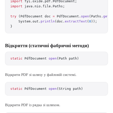
import
 fyi.oxide.pdf.PdfDocument;
import
 java.nio.file.Paths;
try
 (PdfDocument doc 
=
 PdfDocument.
open
(Paths.
get
(
    System.out.
println
(doc.
extractText
(
0
));
}
Відкриття (статичні фабричні методи)
static
 PdfDocument 
open
(Path path)
Відкрити PDF зі шляху у файловій системі.
static
 PdfDocument 
open
(String path)
Відкрити PDF із рядка зі шляхом.