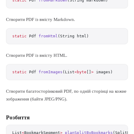
static
 Pdf 
fromMarkdown
(String markdown)
Створити PDF із вмісту Markdown.
static
 Pdf 
fromHtml
(String html)
Створити PDF із вмісту HTML.
static
 Pdf 
fromImages
(List
<byte
[]
>
 images)
Створити багатосторінковий PDF, по одній сторінці на кожне
зображення (байти JPEG/PNG).
Розбиття
List
<
BookmarkSegment
>
 planSplitByBookmarks
(SplitBy