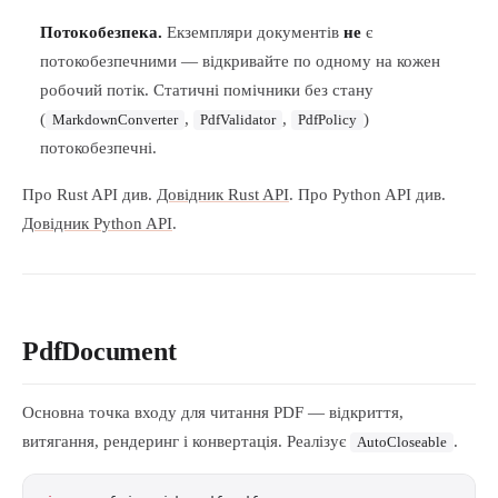
Потокобезпека.
Екземпляри документів
не
є
потокобезпечними — відкривайте по одному на кожен
робочий потік. Статичні помічники без стану
(
,
,
)
MarkdownConverter
PdfValidator
PdfPolicy
потокобезпечні.
Про Rust API див.
Довідник Rust API
. Про Python API див.
Довідник Python API
.
PdfDocument
Основна точка входу для читання PDF — відкриття,
витягання, рендеринг і конвертація. Реалізує
.
AutoCloseable