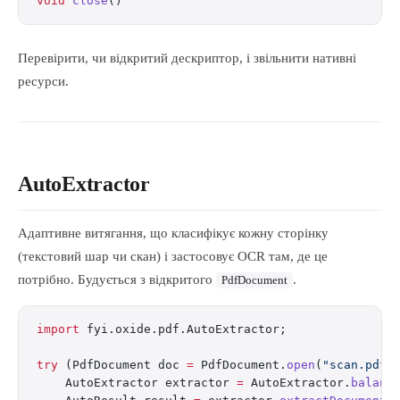
void
 close
()
Перевірити, чи відкритий дескриптор, і звільнити нативні
ресурси.
AutoExtractor
Адаптивне витягання, що класифікує кожну сторінку
(текстовий шар чи скан) і застосовує OCR там, де це
потрібно. Будується з відкритого
.
PdfDocument
import
 fyi.oxide.pdf.AutoExtractor;
try
 (PdfDocument doc 
=
 PdfDocument.
open
(
"scan.pdf"
    AutoExtractor extractor 
=
 AutoExtractor.
balanc