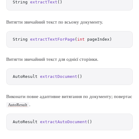
String 
extractText
()
Витягти звичайний текст по всьому документу.
String 
extractTextForPage
(
int
 pageIndex)
Витягти звичайний текст для однієї сторінки.
AutoResult 
extractDocument
()
Виконати повне адаптивне витягання по документу; повертає
.
AutoResult
AutoResult 
extractAutoDocument
()