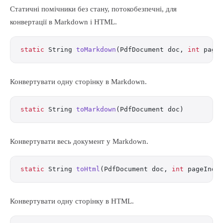
Статичні помічники без стану, потокобезпечні, для
конвертації в Markdown і HTML.
static
 String 
toMarkdown
(PdfDocument doc, 
int
 page
Конвертувати одну сторінку в Markdown.
static
 String 
toMarkdown
(PdfDocument doc)
Конвертувати весь документ у Markdown.
static
 String 
toHtml
(PdfDocument doc, 
int
 pageInde
Конвертувати одну сторінку в HTML.