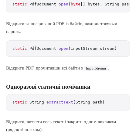
static
 PdfDocument 
open
(
byte
[] bytes, String passw
Відкрити зашифрований PDF із байтів, використовуючи
пароль.
static
 PdfDocument 
open
(InputStream stream)
Відкрити PDF, прочитавши всі байти з
.
InputStream
Одноразові статичні помічники
static
 String 
extractText
(String path)
Відкрити, витягти весь текст і закрити одним викликом
(рядок зі шляхом).