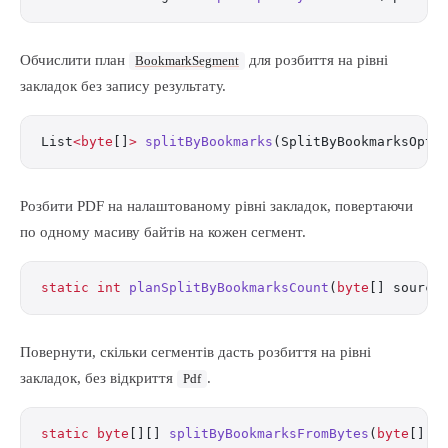
Обчислити план
для розбиття на рівні
BookmarkSegment
закладок без запису результату.
List
<byte
[]
>
 splitByBookmarks
(SplitByBookmarksOpti
Розбити PDF на налаштованому рівні закладок, повертаючи
по одному масиву байтів на кожен сегмент.
static
 int
 planSplitByBookmarksCount
(
byte
[] source
Повернути, скільки сегментів дасть розбиття на рівні
закладок, без відкриття
.
Pdf
static
 byte
[][] 
splitByBookmarksFromBytes
(
byte
[] s