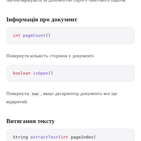
Автентифікувати за допомогою сирого байтового пароля.
Інформація про документ
int
 pageCount
()
Повернути кількість сторінок у документі.
boolean
 isOpen
()
Повернути
, якщо дескриптор документа все ще
true
відкритий.
Витягання тексту
String 
extractText
(
int
 pageIndex)