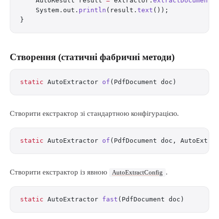
    AutoResult result 
=
 extractor.
extractDocument
(
    System.out.
println
(result.
text
());
}
Створення (статичні фабричні методи)
static
 AutoExtractor 
of
(PdfDocument doc)
Створити екстрактор зі стандартною конфігурацією.
static
 AutoExtractor 
of
(PdfDocument doc, AutoExtra
Створити екстрактор із явною
.
AutoExtractConfig
static
 AutoExtractor 
fast
(PdfDocument doc)