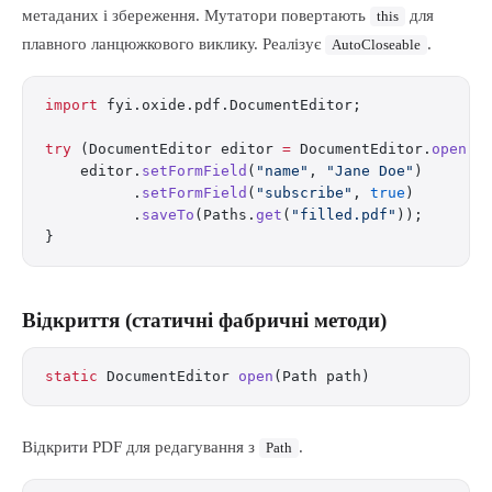
метаданих і збереження. Мутатори повертають
для
this
плавного ланцюжкового виклику. Реалізує
.
AutoCloseable
import
 fyi.oxide.pdf.DocumentEditor;
try
 (DocumentEditor editor 
=
 DocumentEditor.
open
(
"
    editor.
setFormField
(
"name"
, 
"Jane Doe"
)
          .
setFormField
(
"subscribe"
, 
true
)
          .
saveTo
(Paths.
get
(
"filled.pdf"
));
}
Відкриття (статичні фабричні методи)
static
 DocumentEditor 
open
(Path path)
Відкрити PDF для редагування з
.
Path