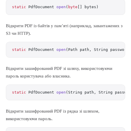
static
 PdfDocument 
open
(
byte
[] bytes)
Відкрити PDF із байтів у пам’яті (наприклад, завантажених з
S3 чи HTTP).
static
 PdfDocument 
open
(Path path, String password
Відкрити зашифрований PDF зі шляху, використовуючи
пароль користувача або власника.
static
 PdfDocument 
open
(String path, String passwo
Відкрити зашифрований PDF із рядка зі шляхом,
використовуючи пароль.