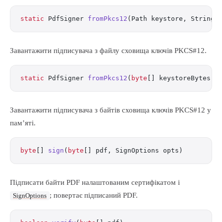
static
 PdfSigner 
fromPkcs12
(Path keystore, String 
Завантажити підписувача з файлу сховища ключів PKCS#12.
static
 PdfSigner 
fromPkcs12
(
byte
[] keystoreBytes, 
Завантажити підписувача з байтів сховища ключів PKCS#12 у
пам’яті.
byte
[] 
sign
(
byte
[] pdf, SignOptions opts)
Підписати байти PDF налаштованим сертифікатом і
; повертає підписаний PDF.
SignOptions