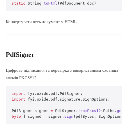
static
 String 
toHtml
(PdfDocument doc)
Конвертувати весь документ у HTML.
PdfSigner
Цифрове підписання та перевірка з використанням сховища
ключів PKCS#12.
import
 fyi.oxide.pdf.PdfSigner;
import
 fyi.oxide.pdf.signature.SignOptions;
PdfSigner signer 
=
 PdfSigner.
fromPkcs12
(Paths.
get
(
byte
[] signed 
=
 signer.
sign
(pdfBytes, SignOptions.