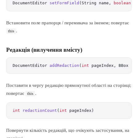
DocumentEditor 
setFormField
(String name, 
boolean
 c
Встановити поле прапорця / перемикача за іменем; повертає
.
this
Редакція (вилучення вмісту)
DocumentEditor 
addRedaction
(
int
 pageIndex, BBox re
Поставити в чергу редакцію прямокутної області на сторінці;
повертає
.
this
int
 redactionCount
(
int
 pageIndex)
Повернути кількість редакцій, що очікують застосування, на