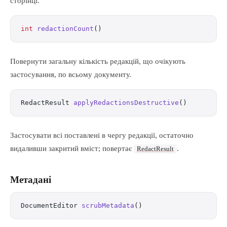
сторінці.
int
 redactionCount
()
Повернути загальну кількість редакцій, що очікують
застосування, по всьому документу.
RedactResult 
applyRedactionsDestructive
()
Застосувати всі поставлені в чергу редакції, остаточно
видаливши закритий вміст; повертає
.
RedactResult
Метадані
DocumentEditor 
scrubMetadata
()