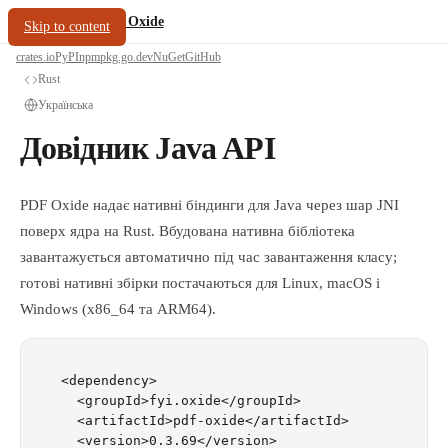
/
PDF Oxide
oxide.fyi
Skip to content
crates.io
PyPI
npm
pkg.go.dev
NuGet
GitHub
Rust
Українська
Довідник Java API
PDF Oxide надає нативні біндинги для Java через шар JNI
поверх ядра на Rust. Вбудована нативна бібліотека
завантажується автоматично під час завантаження класу;
готові нативні збірки постачаються для Linux, macOS і
Windows (x86_64 та ARM64).
<dependency>

  <groupId>fyi.oxide</groupId>

  <artifactId>pdf-oxide</artifactId>

  <version>0.3.69</version>
