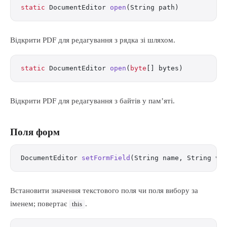
static
 DocumentEditor 
open
(String path)
Відкрити PDF для редагування з рядка зі шляхом.
static
 DocumentEditor 
open
(
byte
[] bytes)
Відкрити PDF для редагування з байтів у пам’яті.
Поля форм
DocumentEditor 
setFormField
(String name, String va
Встановити значення текстового поля чи поля вибору за
іменем; повертає
.
this