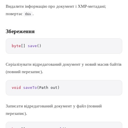
Видалити інформацію про документ і XMP-метадані;
повертає
.
this
Збереження
byte
[] 
save
()
Серіалізувати відредагований документ у новий масив байтів
(повний перезапис).
void
 saveTo
(Path out)
Записати відредагований документ у файл (повний
перезапис).