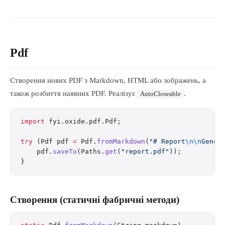
Pdf
Створення нових PDF з Markdown, HTML або зображень, а
також розбиття наявних PDF. Реалізує
.
AutoCloseable
import
 fyi.oxide.pdf.Pdf;
try
 (Pdf pdf 
=
 Pdf.
fromMarkdown
(
"# Report
\n\n
Gener
    pdf.
saveTo
(Paths.
get
(
"report.pdf"
));
}
Створення (статичні фабричні методи)