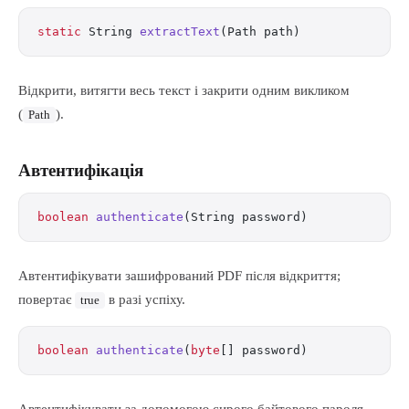
static
 String 
extractText
(Path path)
Відкрити, витягти весь текст і закрити одним викликом
(
).
Path
Автентифікація
boolean
 authenticate
(String password)
Автентифікувати зашифрований PDF після відкриття;
повертає
в разі успіху.
true
boolean
 authenticate
(
byte
[] password)