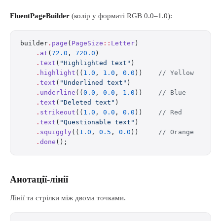
FluentPageBuilder
(колір у форматі RGB 0.0–1.0):
builder
.
page
(
PageSize
::
Letter
)
    .
at
(
72.0
, 
720.0
)
    .
text
(
"Highlighted text"
)
    .
highlight
((
1.0
, 
1.0
, 
0.0
))    
// Yellow
    .
text
(
"Underlined text"
)
    .
underline
((
0.0
, 
0.0
, 
1.0
))    
// Blue
    .
text
(
"Deleted text"
)
    .
strikeout
((
1.0
, 
0.0
, 
0.0
))    
// Red
    .
text
(
"Questionable text"
)
    .
squiggly
((
1.0
, 
0.5
, 
0.0
))     
// Orange
    .
done
();
Анотації-лінії
Лінії та стрілки між двома точками.