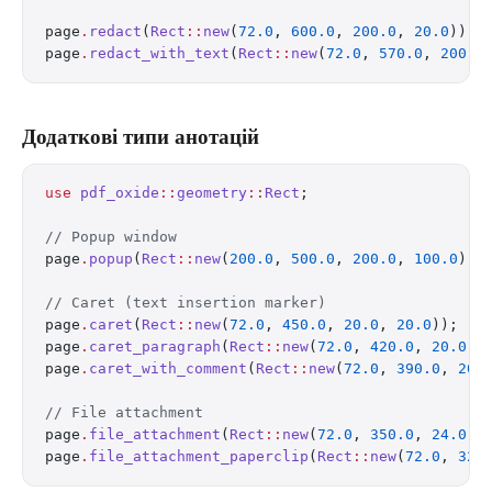
page
.
redact
(
Rect
::
new
(
72.0
, 
600.0
, 
200.0
, 
20.0
));
page
.
redact_with_text
(
Rect
::
new
(
72.0
, 
570.0
, 
200.0
Додаткові типи анотацій
use
 pdf_oxide
::
geometry
::
Rect
;
// Popup window
page
.
popup
(
Rect
::
new
(
200.0
, 
500.0
, 
200.0
, 
100.0
), 
// Caret (text insertion marker)
page
.
caret
(
Rect
::
new
(
72.0
, 
450.0
, 
20.0
, 
20.0
));
page
.
caret_paragraph
(
Rect
::
new
(
72.0
, 
420.0
, 
20.0
, 
page
.
caret_with_comment
(
Rect
::
new
(
72.0
, 
390.0
, 
20.
// File attachment
page
.
file_attachment
(
Rect
::
new
(
72.0
, 
350.0
, 
24.0
, 
page
.
file_attachment_paperclip
(
Rect
::
new
(
72.0
, 
320