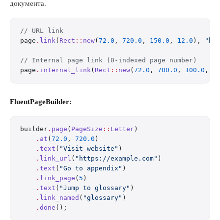
документа.
// URL link
page
.
link
(
Rect
::
new
(
72.0
, 
720.0
, 
150.0
, 
12.0
), 
"ht
// Internal page link (0-indexed page number)
page
.
internal_link
(
Rect
::
new
(
72.0
, 
700.0
, 
100.0
, 
1
FluentPageBuilder:
builder
.
page
(
PageSize
::
Letter
)
    .
at
(
72.0
, 
720.0
)
    .
text
(
"Visit website"
)
    .
link_url
(
"https://example.com"
)
    .
text
(
"Go to appendix"
)
    .
link_page
(
5
)
    .
text
(
"Jump to glossary"
)
    .
link_named
(
"glossary"
)
    .
done
();