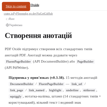
/
PDF Oxide
oxide.fyi
Skip to content
crates.io
PyPI
npm
pkg.go.dev
NuGet
GitHub
Rust
Українська
Створення анотацій
PDF Oxide підтримує створення всіх стандартних типів
анотацій PDF. Анотації можна додавати через
(API DocumentBuilder) або
FluentPageBuilder
PageBuilder
(API PdfWriter).
Підтримка у прив’язках (v0.3.38).
15 методів анотацій
/
—
/
DocumentBuilder
FluentPageBuilder
link_url
/
,
,
,
,
link_page
link_named
highlight
underline
strikeout
, нотатка-наліпка, штамп (14 стандартних типів +
squiggly
користувацький), вільний текст і водяний знак