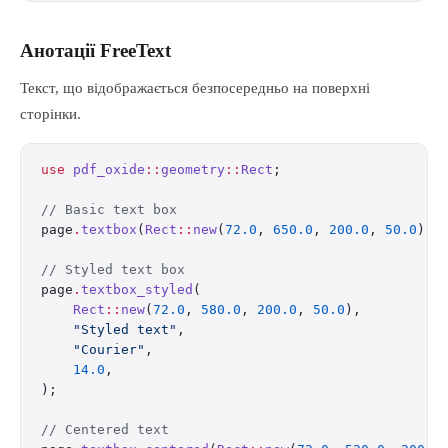
Анотації FreeText
Текст, що відображається безпосередньо на поверхні
сторінки.
use
 pdf_oxide
::
geometry
::
Rect
;
// Basic text box
page
.
textbox
(
Rect
::
new
(
72.0
, 
650.0
, 
200.0
, 
50.0
), 
// Styled text box
page
.
textbox_styled
(
    Rect
::
new
(
72.0
, 
580.0
, 
200.0
, 
50.0
),
    "Styled text"
,
    "Courier"
,
    14.0
,
);
// Centered text