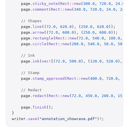
    page
.
sticky_note
(
Rect
::
new
(
300.0
, 
720.0
, 
24.0
,
    page
.
comment
(
Rect
::
new
(
340.0
, 
720.0
, 
24.0
, 
24.
    // Shapes
    page
.
line
((
72.0
, 
620.0
), (
250.0
, 
620.0
));
    page
.
arrow
((
72.0
, 
600.0
), (
250.0
, 
600.0
));
    page
.
rectangle
(
Rect
::
new
(
72.0
, 
540.0
, 
100.0
, 
5
    page
.
circle
(
Rect
::
new
(
200.0
, 
540.0
, 
50.0
, 
50.0
    // Ink
    page
.
ink
(
vec!
[(
72.0
, 
500.0
), (
120.0
, 
520.0
), (
    // Stamp
    page
.
stamp_approved
(
Rect
::
new
(
400.0
, 
720.0
, 
15
    // Redact
    page
.
redact
(
Rect
::
new
(
72.0
, 
450.0
, 
200.0
, 
15.0
    page
.
finish
();
}
writer
.
save
(
"annotation_showcase.pdf"
)
?
;