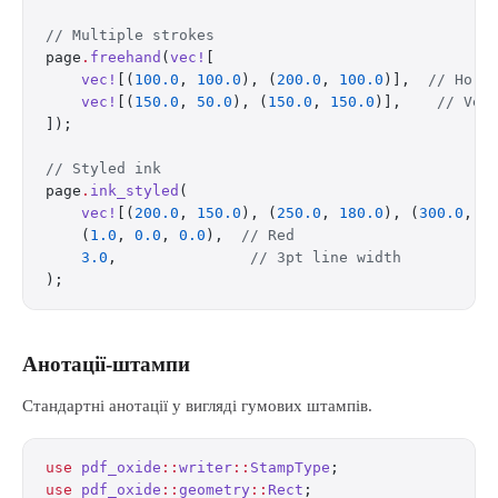
// Multiple strokes
page
.
freehand
(
vec!
[
    vec!
[(
100.0
, 
100.0
), (
200.0
, 
100.0
)],  
// Hori
    vec!
[(
150.0
, 
50.0
), (
150.0
, 
150.0
)],    
// Ver
]);
// Styled ink
page
.
ink_styled
(
    vec!
[(
200.0
, 
150.0
), (
250.0
, 
180.0
), (
300.0
, 
1
    (
1.0
, 
0.0
, 
0.0
),  
// Red
    3.0
,               
// 3pt line width
);
Анотації-штампи
Стандартні анотації у вигляді гумових штампів.
use
 pdf_oxide
::
writer
::
StampType
;
use
 pdf_oxide
::
geometry
::
Rect
;