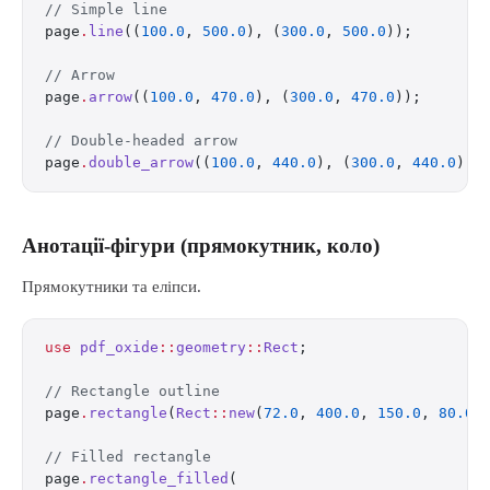
// Simple line
page
.
line
((
100.0
, 
500.0
), (
300.0
, 
500.0
));
// Arrow
page
.
arrow
((
100.0
, 
470.0
), (
300.0
, 
470.0
));
// Double-headed arrow
page
.
double_arrow
((
100.0
, 
440.0
), (
300.0
, 
440.0
));
Анотації-фігури (прямокутник, коло)
Прямокутники та еліпси.
use
 pdf_oxide
::
geometry
::
Rect
;
// Rectangle outline
page
.
rectangle
(
Rect
::
new
(
72.0
, 
400.0
, 
150.0
, 
80.0
)
// Filled rectangle
page
.
rectangle_filled
(