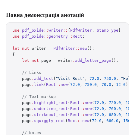
Повна демонстрація анотацій
use
 pdf_oxide
::
writer
::
{
PdfWriter
, 
StampType
};
use
 pdf_oxide
::
geometry
::
Rect
;
let
 mut
 writer 
=
 PdfWriter
::
new
();
{
    let
 mut
 page 
=
 writer
.
add_letter_page
();
    // Links
    page
.
add_text
(
"Visit Rust"
, 
72.0
, 
750.0
, 
"Helv
    page
.
link
(
Rect
::
new
(
72.0
, 
750.0
, 
70.0
, 
12.0
), 
    // Text markup
    page
.
highlight_rect
(
Rect
::
new
(
72.0
, 
720.0
, 
150
    page
.
underline_rect
(
Rect
::
new
(
72.0
, 
700.0
, 
150
    page
.
strikeout_rect
(
Rect
::
new
(
72.0
, 
680.0
, 
150
    page
.
squiggly_rect
(
Rect
::
new
(
72.0
, 
660.0
, 
150.
    // Notes