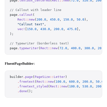
page
.
textbox_centered
(
Rect
::
new
(
72.0
, 
520.0
, 
200.0
// Callout with leader line
page
.
callout
(
    Rect
::
new
(
200.0
, 
450.0
, 
150.0
, 
50.0
),
    "Callout text"
,
    vec!
[
150.0
, 
430.0
, 
200.0
, 
475.0
],
);
// Typewriter (borderless text)
page
.
typewriter
(
Rect
::
new
(
72.0
, 
400.0
, 
300.0
, 
20.0
FluentPageBuilder:
builder
.
page
(
PageSize
::
Letter
)
    .
freetext
(
Rect
::
new
(
100.0
, 
600.0
, 
200.0
, 
50.0
)
    .
freetext_styled
(
Rect
::
new
(
100.0
, 
530.0
, 
200.0
    .
done
();