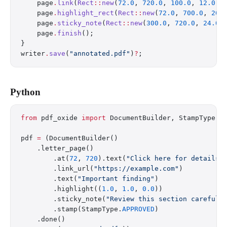
    page
.
link
(
Rect
::
new
(
72.0
, 
720.0
, 
100.0
, 
12.0
),
    page
.
highlight_rect
(
Rect
::
new
(
72.0
, 
700.0
, 
200
    page
.
sticky_note
(
Rect
::
new
(
300.0
, 
720.0
, 
24.0
,
    page
.
finish
();
}
writer
.
save
(
"annotated.pdf"
)
?
;
Python
from
 pdf_oxide 
import
 DocumentBuilder, StampType
pdf 
=
 (DocumentBuilder()
    .letter_page()
        .at(
72
, 
720
).text(
"Click here for details"
        .link_url(
"https://example.com"
)
        .text(
"Important finding"
)
        .highlight((
1.0
, 
1.0
, 
0.0
))
        .sticky_note(
"Review this section carefull
        .stamp(StampType.
APPROVED
)
    .done()