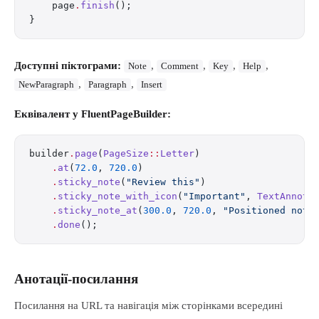
    page
.
finish
();
}
Доступні піктограми:
,
,
,
,
Note
Comment
Key
Help
,
,
NewParagraph
Paragraph
Insert
Еквівалент у FluentPageBuilder:
builder
.
page
(
PageSize
::
Letter
)
    .
at
(
72.0
, 
720.0
)
    .
sticky_note
(
"Review this"
)
    .
sticky_note_with_icon
(
"Important"
, 
TextAnnota
    .
sticky_note_at
(
300.0
, 
720.0
, 
"Positioned note
    .
done
();
Анотації-посилання
Посилання на URL та навігація між сторінками всередині