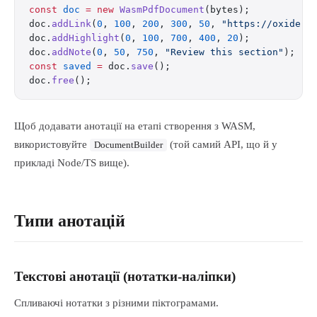
const
 doc
 =
 new
 WasmPdfDocument
(bytes);
doc.
addLink
(
0
, 
100
, 
200
, 
300
, 
50
, 
"https://oxide.f
doc.
addHighlight
(
0
, 
100
, 
700
, 
400
, 
20
);
doc.
addNote
(
0
, 
50
, 
750
, 
"Review this section"
);
const
 saved
 =
 doc.
save
();
doc.
free
();
Щоб додавати анотації на етапі створення з WASM,
використовуйте
(той самий API, що й у
DocumentBuilder
прикладі Node/TS вище).
Типи анотацій
Текстові анотації (нотатки-наліпки)
Спливаючі нотатки з різними піктограмами.