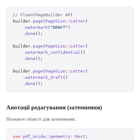
// FluentPageBuilder API
builder
.
page
(
PageSize
::
Letter
)
    .
watermark
(
"DRAFT"
)
    .
done
();
builder
.
page
(
PageSize
::
Letter
)
    .
watermark_confidential
()
    .
done
();
builder
.
page
(
PageSize
::
Letter
)
    .
watermark_draft
()
    .
done
();
Анотації редагування (затемнення)
Позначте області для затемнення.
use
 pdf_oxide
::
geometry
::
Rect
;