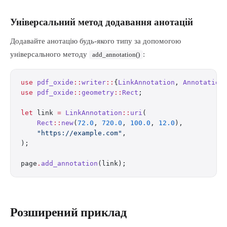
Універсальний метод додавання анотацій
Додавайте анотацію будь-якого типу за допомогою
універсального методу
:
add_annotation()
use
 pdf_oxide
::
writer
::
{
LinkAnnotation
, 
Annotation
use
 pdf_oxide
::
geometry
::
Rect
;
let
 link 
=
 LinkAnnotation
::
uri
(
    Rect
::
new
(
72.0
, 
720.0
, 
100.0
, 
12.0
),
    "https://example.com"
,
);
page
.
add_annotation
(link);
Розширений приклад