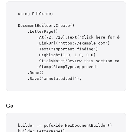
using PdfOxide;

DocumentBuilder.Create()

    .LetterPage()

        .At(72, 720).Text("Click here for details
        .LinkUrl("https://example.com")

        .Text("Important finding")

        .Highlight(1.0, 1.0, 0.0)

        .StickyNote("Review this section carefull
        .Stamp(StampType.Approved)

    .Done()

Go
builder := pdfoxide.NewDocumentBuilder()

builder.LetterPage().
