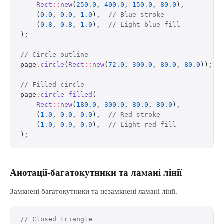
    Rect
::
new
(
250.0
, 
400.0
, 
150.0
, 
80.0
),
    (
0.0
, 
0.0
, 
1.0
),  
// Blue stroke
    (
0.8
, 
0.8
, 
1.0
),  
// Light blue fill
);
// Circle outline
page
.
circle
(
Rect
::
new
(
72.0
, 
300.0
, 
80.0
, 
80.0
));
// Filled circle
page
.
circle_filled
(
    Rect
::
new
(
180.0
, 
300.0
, 
80.0
, 
80.0
),
    (
1.0
, 
0.0
, 
0.0
),  
// Red stroke
    (
1.0
, 
0.9
, 
0.9
),  
// Light red fill
);
Анотації-багатокутники та ламані лінії
Замкнені багатокутники та незамкнені ламані лінії.
// Closed triangle