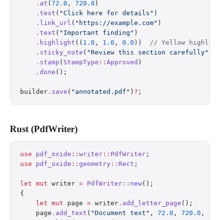
    .
at
(
72.0
, 
720.0
)
    .
text
(
"Click here for details"
)
    .
link_url
(
"https://example.com"
)
    .
text
(
"Important finding"
)
    .
highlight
((
1.0
, 
1.0
, 
0.0
))  
// Yellow highlig
    .
sticky_note
(
"Review this section carefully"
)
    .
stamp
(
StampType
::
Approved
)
    .
done
();
builder
.
save
(
"annotated.pdf"
)
?
;
Rust (PdfWriter)
use
 pdf_oxide
::
writer
::
PdfWriter
;
use
 pdf_oxide
::
geometry
::
Rect
;
let
 mut
 writer 
=
 PdfWriter
::
new
();
{
    let
 mut
 page 
=
 writer
.
add_letter_page
();
    page
.
add_text
(
"Document text"
, 
72.0
, 
720.0
, 
"H