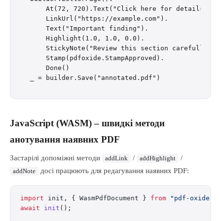
    At(72, 720).Text("Click here for details").

    LinkUrl("https://example.com").

    Text("Important finding").

    Highlight(1.0, 1.0, 0.0).

    StickyNote("Review this section carefully").

    Stamp(pdfoxide.StampApproved).

    Done()

JavaScript (WASM) – швидкі методи
анотування наявних PDF
Застарілі допоміжні методи
/
/
addLink
addHighlight
досі працюють для редагування наявних PDF:
addNote
import
 init, { WasmPdfDocument } 
from
 "pdf-oxide-w
await
 init
();