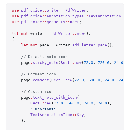
use
 pdf_oxide
::
writer
::
PdfWriter
;
use
 pdf_oxide
::
annotation_types
::
TextAnnotationIco
use
 pdf_oxide
::
geometry
::
Rect
;
let
 mut
 writer 
=
 PdfWriter
::
new
();
{
    let
 mut
 page 
=
 writer
.
add_letter_page
();
    // Default note icon
    page
.
sticky_note
(
Rect
::
new
(
72.0
, 
720.0
, 
24.0
, 
    // Comment icon
    page
.
comment
(
Rect
::
new
(
72.0
, 
690.0
, 
24.0
, 
24.0
    // Custom icon
    page
.
text_note_with_icon
(
        Rect
::
new
(
72.0
, 
660.0
, 
24.0
, 
24.0
),
        "Important"
,
        TextAnnotationIcon
::
Key
,
    );