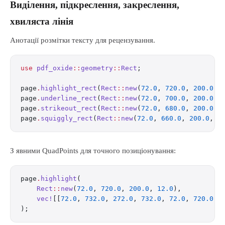
Виділення, підкреслення, закреслення,
хвиляста лінія
Анотації розмітки тексту для рецензування.
use
 pdf_oxide
::
geometry
::
Rect
;
page
.
highlight_rect
(
Rect
::
new
(
72.0
, 
720.0
, 
200.0
, 
page
.
underline_rect
(
Rect
::
new
(
72.0
, 
700.0
, 
200.0
, 
page
.
strikeout_rect
(
Rect
::
new
(
72.0
, 
680.0
, 
200.0
, 
page
.
squiggly_rect
(
Rect
::
new
(
72.0
, 
660.0
, 
200.0
, 
1
З явними QuadPoints для точного позиціонування:
page
.
highlight
(
    Rect
::
new
(
72.0
, 
720.0
, 
200.0
, 
12.0
),
    vec!
[[
72.0
, 
732.0
, 
272.0
, 
732.0
, 
72.0
, 
720.0
, 
);