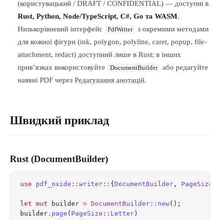
(користувацький / DRAFT / CONFIDENTIAL) — доступні в
Rust, Python, Node/TypeScript, C#, Go та WASM
.
Низькорівневий інтерфейс
з окремими методами
PdfWriter
для кожної фігури (ink, polygon, polyline, caret, popup, file-
attachment, redact) доступний лише в Rust; в інших
прив’язках використовуйте
або редагуйте
DocumentBuilder
наявні PDF через
Редагування анотацій
.
Швидкий приклад
Rust (DocumentBuilder)
use
 pdf_oxide
::
writer
::
{
DocumentBuilder
, 
PageSize
,
let
 mut
 builder 
=
 DocumentBuilder
::
new
();
builder
.
page
(
PageSize
::
Letter
)