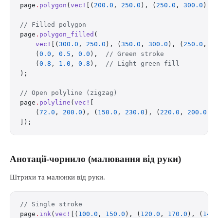
page
.
polygon
(
vec!
[(
200.0
, 
250.0
), (
250.0
, 
300.0
), 
// Filled polygon
page
.
polygon_filled
(
    vec!
[(
300.0
, 
250.0
), (
350.0
, 
300.0
), (
250.0
, 
3
    (
0.0
, 
0.5
, 
0.0
),  
// Green stroke
    (
0.8
, 
1.0
, 
0.8
),  
// Light green fill
);
// Open polyline (zigzag)
page
.
polyline
(
vec!
[
    (
72.0
, 
200.0
), (
150.0
, 
230.0
), (
220.0
, 
200.0
),
]);
Анотації-чорнило (малювання від руки)
Штрихи та малюнки від руки.
// Single stroke
page
.
ink
(
vec!
[(
100.0
, 
150.0
), (
120.0
, 
170.0
), (
140