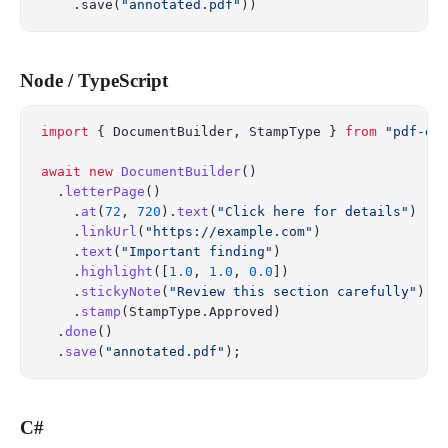
    .save(
"annotated.pdf"
))
Node / TypeScript
import
 { DocumentBuilder, StampType } 
from
 "pdf-ox
await
 new
 DocumentBuilder
()
  .
letterPage
()
    .
at
(
72
, 
720
).
text
(
"Click here for details"
)
    .
linkUrl
(
"https://example.com"
)
    .
text
(
"Important finding"
)
    .
highlight
([
1.0
, 
1.0
, 
0.0
])
    .
stickyNote
(
"Review this section carefully"
)
    .
stamp
(StampType.Approved)
  .
done
()
  .
save
(
"annotated.pdf"
);
C#