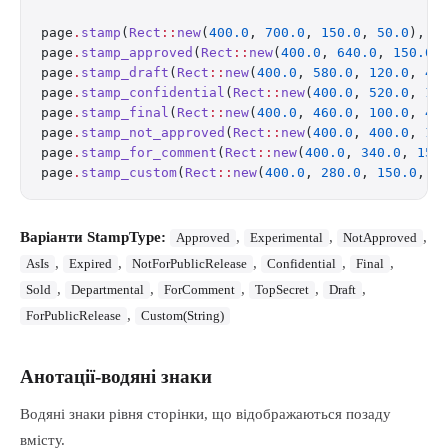
page
.
stamp
(
Rect
::
new
(
400.0
, 
700.0
, 
150.0
, 
50.0
), 
S
page
.
stamp_approved
(
Rect
::
new
(
400.0
, 
640.0
, 
150.0
,
page
.
stamp_draft
(
Rect
::
new
(
400.0
, 
580.0
, 
120.0
, 
40
page
.
stamp_confidential
(
Rect
::
new
(
400.0
, 
520.0
, 
15
page
.
stamp_final
(
Rect
::
new
(
400.0
, 
460.0
, 
100.0
, 
40
page
.
stamp_not_approved
(
Rect
::
new
(
400.0
, 
400.0
, 
15
page
.
stamp_for_comment
(
Rect
::
new
(
400.0
, 
340.0
, 
150
page
.
stamp_custom
(
Rect
::
new
(
400.0
, 
280.0
, 
150.0
, 
5
Варіанти StampType:
,
,
,
Approved
Experimental
NotApproved
,
,
,
,
,
AsIs
Expired
NotForPublicRelease
Confidential
Final
,
,
,
,
,
Sold
Departmental
ForComment
TopSecret
Draft
,
ForPublicRelease
Custom(String)
Анотації-водяні знаки
Водяні знаки рівня сторінки, що відображаються позаду
вмісту.