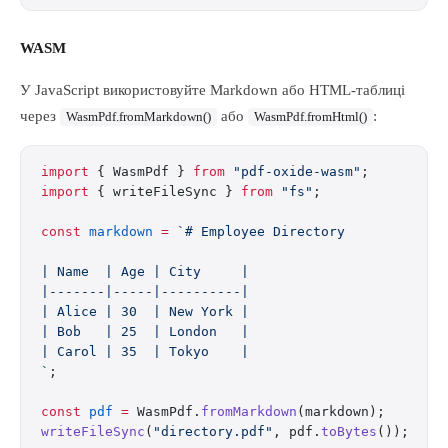
WASM
У JavaScript використовуйте Markdown або HTML-таблиці
через
або
:
WasmPdf.fromMarkdown()
WasmPdf.fromHtml()
import
 { WasmPdf } 
from
 "pdf-oxide-wasm"
;
import
 { writeFileSync } 
from
 "fs"
;
const
 markdown
 =
 `# Employee Directory
| Name  | Age | City     |
|-------|-----|----------|
| Alice | 30  | New York |
| Bob   | 25  | London   |
| Carol | 35  | Tokyo    |
`
;
const
 pdf
 =
 WasmPdf.
fromMarkdown
(markdown);
writeFileSync
(
"directory.pdf"
, pdf.
toBytes
());