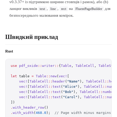
v0.3.37+ із підтримкою ширини стовпців і рамок), або (b)
ланцюг викликів
,
,
на
для
text
line
rect
FluentPageBuilder
безпосереднього малювання комірок.
Швидкий приклад
Rust
use
 pdf_oxide
::
writer
::
{
Table
, 
TableCell
, 
TableSty
let
 table 
=
 Table
::
new
(
vec!
[
    vec!
[
TableCell
::
header
(
"Name"
), 
TableCell
::
hea
    vec!
[
TableCell
::
text
(
"Alice"
), 
TableCell
::
numb
    vec!
[
TableCell
::
text
(
"Bob"
), 
TableCell
::
number
    vec!
[
TableCell
::
text
(
"Carol"
), 
TableCell
::
numb
])
.
with_header_row
()
.
with_width
(
468.0
);  
// Page width minus margins