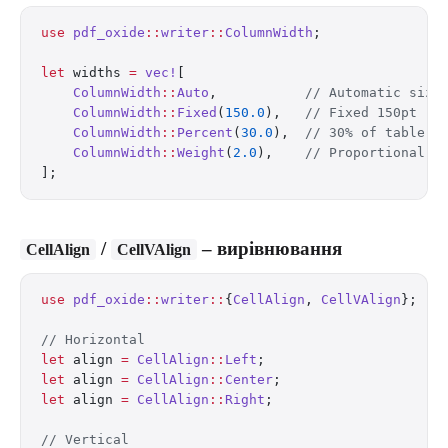
use
 pdf_oxide
::
writer
::
ColumnWidth
;
let
 widths 
=
 vec!
[
    ColumnWidth
::
Auto
,           
// Automatic sizi
    ColumnWidth
::
Fixed
(
150.0
),   
// Fixed 150pt
    ColumnWidth
::
Percent
(
30.0
),  
// 30% of table w
    ColumnWidth
::
Weight
(
2.0
),    
// Proportional f
];
/
– вирівнювання
CellAlign
CellVAlign
use
 pdf_oxide
::
writer
::
{
CellAlign
, 
CellVAlign
};
// Horizontal
let
 align 
=
 CellAlign
::
Left
;
let
 align 
=
 CellAlign
::
Center
;
let
 align 
=
 CellAlign
::
Right
;
// Vertical