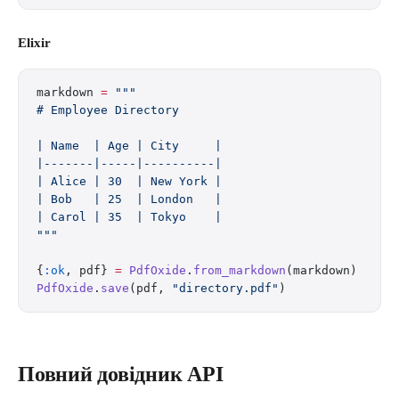
Elixir
markdown 
=
 """
# Employee Directory
| Name  | Age | City     |
|-------|-----|----------|
| Alice | 30  | New York |
| Bob   | 25  | London   |
| Carol | 35  | Tokyo    |
"""
{
:ok
, pdf} 
=
 PdfOxide
.
from_markdown
(markdown)
PdfOxide
.
save
(pdf, 
"directory.pdf"
)
Повний довідник API