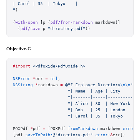
| Carol | 35  | Tokyo    |
"
)
(
with-open
 [p (
pdf/from-markdown
 markdown)]
  (
pdf/save
 p 
"directory.pdf"
))
Objective-C
#import
 <PdfOxide/PdfOxide.h>
NSError
 *
err 
=
 nil
;
NSString
 *
markdown 
=
 @"# Employee Directory
\n\n
"
                      "| Name  | Age | City     |
\
                      "|-------|-----|----------|
\
                      "| Alice | 30  | New York |
\
                      "| Bob   | 25  | London   |
\
                      "| Carol | 35  | Tokyo    |
\
POXPdf 
*
pdf 
=
 [POXPdf 
fromMarkdown:
markdown 
error:
[pdf 
saveToPath:
@"directory.pdf"
 error:
&
err];