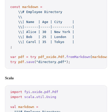
const
 markdown
 =
    \\# Employee Directory
    \\
    \\| Name  | Age | City     |
    \\|-------|-----|----------|
    \\| Alice | 30  | New York |
    \\| Bob   | 25  | London   |
    \\| Carol | 35  | Tokyo    |
;
var
 pdf
 =
 try
 pdf_oxide
.
Pdf
.
fromMarkdown
(
markdown
)
try
 pdf
.
save
(
"directory.pdf"
);
Scala
import
 fyi
.
oxide
.
pdf
.
Pdf
import
 scala
.
util
.
Using
val
 markdown
 =
  """# Employee Directory