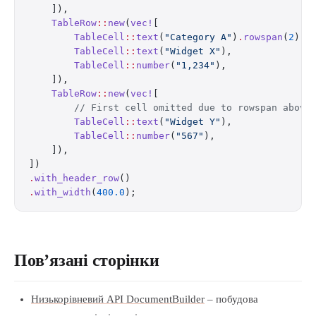
    ]),
    TableRow
::
new
(
vec!
[
        TableCell
::
text
(
"Category A"
)
.
rowspan
(
2
),
        TableCell
::
text
(
"Widget X"
),
        TableCell
::
number
(
"1,234"
),
    ]),
    TableRow
::
new
(
vec!
[
        // First cell omitted due to rowspan above
        TableCell
::
text
(
"Widget Y"
),
        TableCell
::
number
(
"567"
),
    ]),
])
.
with_header_row
()
.
with_width
(
400.0
);
Пов’язані сторінки
Низькорівневий API DocumentBuilder
– побудова