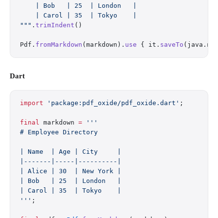
    | Bob   | 25  | London   |
    | Carol | 35  | Tokyo    |
"""
.
trimIndent
()
Pdf.
fromMarkdown
(markdown).
use
 { it.
saveTo
(java.ni
Dart
import
 'package:pdf_oxide/pdf_oxide.dart'
;
final
 markdown 
=
 '''
# Employee Directory
| Name  | Age | City     |
|-------|-----|----------|
| Alice | 30  | New York |
| Bob   | 25  | London   |
| Carol | 35  | Tokyo    |
'''
;