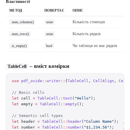
Властивості
МЕТОД
ПОВЕРТАЄ
ОПИС
Кількість стовпців
.num_columns()
usize
Кількість рядків
.num_rows()
usize
Чи таблиця не має рядків
.is_empty()
bool
– вміст комірки
TableCell
use
 pdf_oxide
::
writer
::
{
TableCell
, 
CellAlign
, 
Cell
// Basic cells
let
 cell 
=
 TableCell
::
text
(
"Hello"
);
let
 empty 
=
 TableCell
::
empty
();
// Semantic cell types
let
 header 
=
 TableCell
::
header
(
"Column Name"
);  
//
let
 number 
=
 TableCell
::
number
(
"$1,234.56"
);    
//