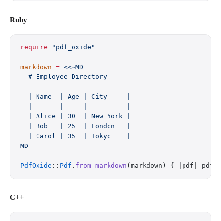
Ruby
require
 "pdf_oxide"
markdown
 =
 <<~MD
  # Employee Directory
  | Name  | Age | City     |
  |-------|-----|----------|
  | Alice | 30  | New York |
  | Bob   | 25  | London   |
  | Carol | 35  | Tokyo    |
MD
PdfOxide
::
Pdf
.
from_markdown
(markdown) { |pdf| pdf.
C++