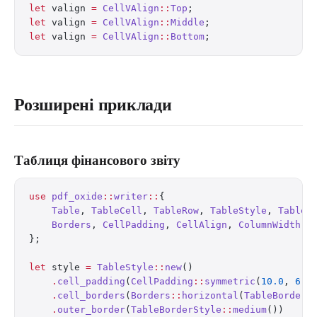
let
 valign 
=
 CellVAlign
::
Top
;
let
 valign 
=
 CellVAlign
::
Middle
;
let
 valign 
=
 CellVAlign
::
Bottom
;
Розширені приклади
Таблиця фінансового звіту
use
 pdf_oxide
::
writer
::
{
    Table
, 
TableCell
, 
TableRow
, 
TableStyle
, 
TableB
    Borders
, 
CellPadding
, 
CellAlign
, 
ColumnWidth
,
};
let
 style 
=
 TableStyle
::
new
()
    .
cell_padding
(
CellPadding
::
symmetric
(
10.0
, 
6.0
    .
cell_borders
(
Borders
::
horizontal
(
TableBorderS
    .
outer_border
(
TableBorderStyle
::
medium
())