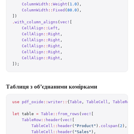
    ColumnWidth
::
Weight
(
1.0
),
    ColumnWidth
::
Fixed
(
80.0
),
])
.
with_column_aligns
(
vec!
[
    CellAlign
::
Left
,
    CellAlign
::
Right
,
    CellAlign
::
Right
,
    CellAlign
::
Right
,
    CellAlign
::
Right
,
    CellAlign
::
Right
,
]);
Таблиця з об’єднаними комірками
use
 pdf_oxide
::
writer
::
{
Table
, 
TableCell
, 
TableRow
let
 table 
=
 Table
::
from_rows
(
vec!
[
    TableRow
::
header
(
vec!
[
        TableCell
::
header
(
"Product"
)
.
colspan
(
2
),
        TableCell
::
header
(
"Sales"
),