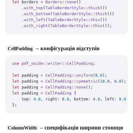
let
 borders 
=
 Borders
::
none
()
    .
with_top
(
TableBorderStyle
::
thick
())
    .
with_bottom
(
TableBorderStyle
::
thick
())
    .
with_left
(
TableBorderStyle
::
thin
())
    .
with_right
(
TableBorderStyle
::
thin
());
– конфігурація відступів
CellPadding
use
 pdf_oxide
::
writer
::
CellPadding
;
let
 padding 
=
 CellPadding
::
uniform
(
8.0
);          
let
 padding 
=
 CellPadding
::
symmetric
(
10.0
, 
6.0
);  
let
 padding 
=
 CellPadding
::
none
();                
let
 padding 
=
 CellPadding
 {
    top
:
 4.0
, right
:
 8.0
, bottom
:
 4.0
, left
:
 8.0
,
};
– специфікація ширини стовпця
ColumnWidth