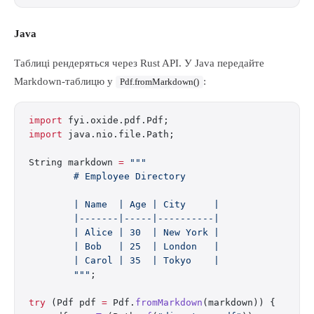
Java
Таблиці рендеряться через Rust API. У Java передайте
Markdown-таблицю у
:
Pdf.fromMarkdown()
import
 fyi.oxide.pdf.Pdf;
import
 java.nio.file.Path;
String markdown 
=
 """
        # Employee Directory
        | Name  | Age | City     |
        |-------|-----|----------|
        | Alice | 30  | New York |
        | Bob   | 25  | London   |
        | Carol | 35  | Tokyo    |
        """
;
try
 (Pdf pdf 
=
 Pdf.
fromMarkdown
(markdown)) {