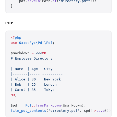
    pdf.
saveTo
(Path.
of
(
"directory.pdf"
));
}
PHP
<?
php
use
 OxideFyi\Pdf\Pdf
;
$markdown 
=
 <<<
MD
# Employee Directory
| Name  | Age | City     |
|-------|-----|----------|
| Alice | 30  | New York |
| Bob   | 25  | London   |
| Carol | 35  | Tokyo    |
MD
;
$pdf 
=
 Pdf
::
fromMarkdown
($markdown);
file_put_contents
(
'directory.pdf'
, $pdf
->
save
());