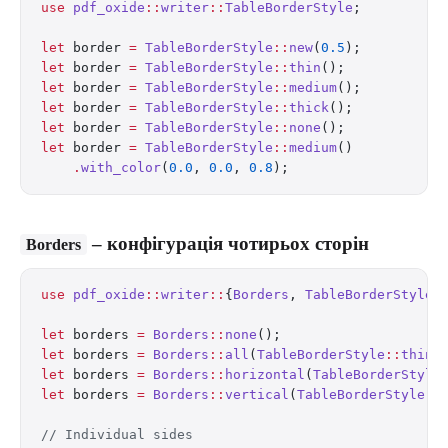
use
 pdf_oxide
::
writer
::
TableBorderStyle
;
let
 border 
=
 TableBorderStyle
::
new
(
0.5
);          
let
 border 
=
 TableBorderStyle
::
thin
();            
let
 border 
=
 TableBorderStyle
::
medium
();          
let
 border 
=
 TableBorderStyle
::
thick
();           
let
 border 
=
 TableBorderStyle
::
none
();            
let
 border 
=
 TableBorderStyle
::
medium
()
    .
with_color
(
0.0
, 
0.0
, 
0.8
);                   
– конфігурація чотирьох сторін
Borders
use
 pdf_oxide
::
writer
::
{
Borders
, 
TableBorderStyle
}
let
 borders 
=
 Borders
::
none
();
let
 borders 
=
 Borders
::
all
(
TableBorderStyle
::
thin
(
let
 borders 
=
 Borders
::
horizontal
(
TableBorderStyle
let
 borders 
=
 Borders
::
vertical
(
TableBorderStyle
::
// Individual sides