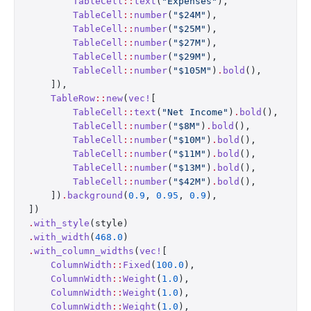
        TableCell
::
text
(
"Expenses"
),
        TableCell
::
number
(
"$24M"
),
        TableCell
::
number
(
"$25M"
),
        TableCell
::
number
(
"$27M"
),
        TableCell
::
number
(
"$29M"
),
        TableCell
::
number
(
"$105M"
)
.
bold
(),
    ]),
    TableRow
::
new
(
vec!
[
        TableCell
::
text
(
"Net Income"
)
.
bold
(),
        TableCell
::
number
(
"$8M"
)
.
bold
(),
        TableCell
::
number
(
"$10M"
)
.
bold
(),
        TableCell
::
number
(
"$11M"
)
.
bold
(),
        TableCell
::
number
(
"$13M"
)
.
bold
(),
        TableCell
::
number
(
"$42M"
)
.
bold
(),
    ])
.
background
(
0.9
, 
0.95
, 
0.9
),
])
.
with_style
(style)
.
with_width
(
468.0
)
.
with_column_widths
(
vec!
[
    ColumnWidth
::
Fixed
(
100.0
),
    ColumnWidth
::
Weight
(
1.0
),
    ColumnWidth
::
Weight
(
1.0
),
    ColumnWidth
::
Weight
(
1.0
),