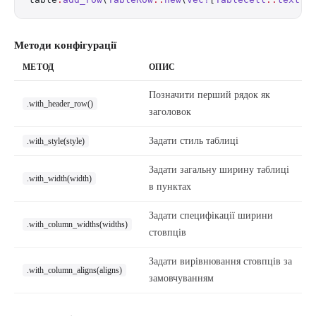
Методи конфігурації
МЕТОД
ОПИС
Позначити перший рядок як
.with_header_row()
заголовок
Задати стиль таблиці
.with_style(style)
Задати загальну ширину таблиці
.with_width(width)
в пунктах
Задати специфікації ширини
.with_column_widths(widths)
стовпців
Задати вирівнювання стовпців за
.with_column_aligns(aligns)
замовчуванням