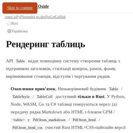
/
PDF Oxide
oxide.fyi
Skip to content
crates.io
PyPI
npm
pkg.go.dev
NuGet
GitHub
Rust
Українська
Рендеринг таблиць
API
надає повноцінну систему створення таблиць з
Table
підтримкою заголовків, стилізації комірок, рамок, фонів,
вирівнювання стовпців, відступів і чергування рядків.
Охоплення прив’язок.
Низькорівневий будівник
/
Table
/
доступний
тільки в Rust
. У Python,
TableStyle
TableCell
Node, WASM, Go та C# таблиці генеруються через: (a)
передачу рядка Markdown або HTML з блоком GFM /
у
/
/
<table>
Pdf.from_markdown
Pdf.from_html
(чистий Rust HTML+CSS-пайплайн версії
Pdf.from_html_css