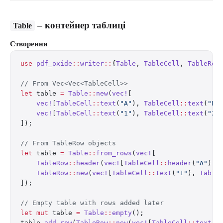
– контейнер таблиці
Table
Створення
use
 pdf_oxide
::
writer
::
{
Table
, 
TableCell
, 
TableRow
// From Vec<Vec<TableCell>>
let
 table 
=
 Table
::
new
(
vec!
[
    vec!
[
TableCell
::
text
(
"A"
), 
TableCell
::
text
(
"B"
    vec!
[
TableCell
::
text
(
"1"
), 
TableCell
::
text
(
"2"
]);
// From TableRow objects
let
 table 
=
 Table
::
from_rows
(
vec!
[
    TableRow
::
header
(
vec!
[
TableCell
::
header
(
"A"
), 
    TableRow
::
new
(
vec!
[
TableCell
::
text
(
"1"
), 
Table
]);
// Empty table with rows added later
let
 mut
 table 
=
 Table
::
empty
();
table
.
add_row
(
TableRow
::
new
(
vec!
[
TableCell
::
text
(
"