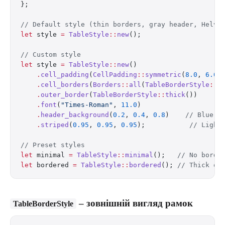
};
// Default style (thin borders, gray header, Helve
let
 style 
=
 TableStyle
::
new
();
// Custom style
let
 style 
=
 TableStyle
::
new
()
    .
cell_padding
(
CellPadding
::
symmetric
(
8.0
, 
6.0
)
    .
cell_borders
(
Borders
::
all
(
TableBorderStyle
::
m
    .
outer_border
(
TableBorderStyle
::
thick
())
    .
font
(
"Times-Roman"
, 
11.0
)
    .
header_background
(
0.2
, 
0.4
, 
0.8
)    
// Blue h
    .
striped
(
0.95
, 
0.95
, 
0.95
);           
// Light
// Preset styles
let
 minimal 
=
 TableStyle
::
minimal
();   
// No borde
let
 bordered 
=
 TableStyle
::
bordered
(); 
// Thick ou
– зовнішній вигляд рамок
TableBorderStyle