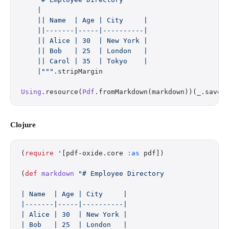
    |
    || Name  | Age | City     |
    ||-------|-----|----------|
    || Alice | 30  | New York |
    || Bob   | 25  | London   |
    || Carol | 35  | Tokyo    |
    |"""
.stripMargin
Using
.resource(
Pdf
.fromMarkdown(markdown))(_.saveT
Clojure
(
require
 '[pdf-oxide.core 
:as
 pdf])
(
def
 markdown
 "# Employee Directory
| Name  | Age | City     |
|-------|-----|----------|
| Alice | 30  | New York |
| Bob   | 25  | London   |