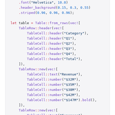
    .
font
(
"Helvetica"
, 
10.0
)
    .
header_background
(
0.15
, 
0.3
, 
0.55
)
    .
striped
(
0.96
, 
0.96
, 
0.96
);
let
 table 
=
 Table
::
from_rows
(
vec!
[
    TableRow
::
header
(
vec!
[
        TableCell
::
header
(
"Category"
),
        TableCell
::
header
(
"Q1"
),
        TableCell
::
header
(
"Q2"
),
        TableCell
::
header
(
"Q3"
),
        TableCell
::
header
(
"Q4"
),
        TableCell
::
header
(
"Total"
),
    ]),
    TableRow
::
new
(
vec!
[
        TableCell
::
text
(
"Revenue"
),
        TableCell
::
number
(
"$32M"
),
        TableCell
::
number
(
"$35M"
),
        TableCell
::
number
(
"$38M"
),
        TableCell
::
number
(
"$42M"
),
        TableCell
::
number
(
"$147M"
)
.
bold
(),
    ]),
    TableRow
::
new
(
vec!
[