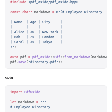
#include
 <pdf_oxide/pdf_oxide.hpp>
const
 char*
 markdown 
=
 R"(# Employee Directory
| Name  | Age | City     |
|-------|-----|----------|
| Alice | 30  | New York |
| Bob   | 25  | London   |
| Carol | 35  | Tokyo    |
)"
;
auto
 pdf 
=
 pdf_oxide
::
Pdf
::
from_markdown
(markdown)
pdf.
save
(
"directory.pdf"
);
Swift
import
 PdfOxide
let
 markdown 
=
 """
# Employee Directory