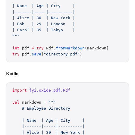
| Name  | Age | City     |
|-------|-----|----------|
| Alice | 30  | New York |
| Bob   | 25  | London   |
| Carol | 35  | Tokyo    |
"""
let
 pdf 
=
 try
 Pdf.
fromMarkdown
(markdown)
try
 pdf.
save
(
"directory.pdf"
)
Kotlin
import
 fyi.oxide.pdf.Pdf
val
 markdown 
=
 """
    # Employee Directory
    | Name  | Age | City     |
    |-------|-----|----------|
    | Alice | 30  | New York |