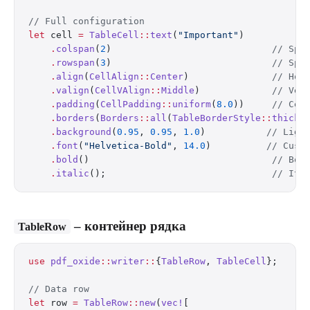
// Full configuration
let
 cell 
=
 TableCell
::
text
(
"Important"
)
    .
colspan
(
2
)                             
// Spa
    .
rowspan
(
3
)                             
// Spa
    .
align
(
CellAlign
::
Center
)               
// Hor
    .
valign
(
CellVAlign
::
Middle
)             
// Ver
    .
padding
(
CellPadding
::
uniform
(
8.0
))     
// Cel
    .
borders
(
Borders
::
all
(
TableBorderStyle
::
thick
(
    .
background
(
0.95
, 
0.95
, 
1.0
)           
// Ligh
    .
font
(
"Helvetica-Bold"
, 
14.0
)          
// Cust
    .
bold
()                                 
// Bol
    .
italic
();                              
// Ita
– контейнер рядка
TableRow
use
 pdf_oxide
::
writer
::
{
TableRow
, 
TableCell
};
// Data row
let
 row 
=
 TableRow
::
new
(
vec!
[