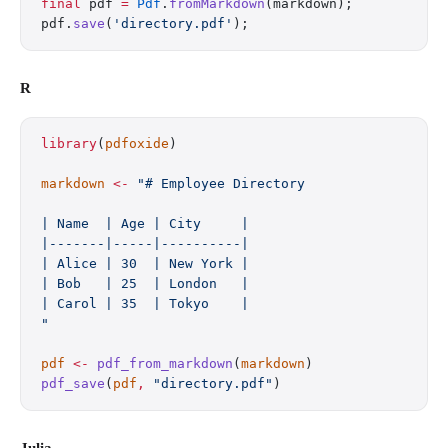
final
 pdf 
=
 Pdf
.
fromMarkdown
(markdown);
pdf.
save
(
'directory.pdf'
);
R
library
(
pdfoxide
)
markdown
 <-
 "# Employee Directory
| Name  | Age | City     |
|-------|-----|----------|
| Alice | 30  | New York |
| Bob   | 25  | London   |
| Carol | 35  | Tokyo    |
"
pdf
 <-
 pdf_from_markdown
(
markdown
)
pdf_save
(
pdf
,
 "directory.pdf"
)