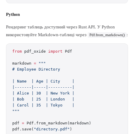
Python
Рендеринг таблиць доступний через Rust API. У Python
використовуйте Markdown-таблиці через
:
Pdf.from_markdown()
from
 pdf_oxide 
import
 Pdf
markdown 
=
 """
# Employee Directory
| Name  | Age | City     |
|-------|-----|----------|
| Alice | 30  | New York |
| Bob   | 25  | London   |
| Carol | 35  | Tokyo    |
"""
pdf 
=
 Pdf.from_markdown(markdown)
pdf.save(
"directory.pdf"
)