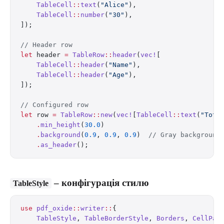
    TableCell
::
text
(
"Alice"
),
    TableCell
::
number
(
"30"
),
]);
// Header row
let
 header 
=
 TableRow
::
header
(
vec!
[
    TableCell
::
header
(
"Name"
),
    TableCell
::
header
(
"Age"
),
]);
// Configured row
let
 row 
=
 TableRow
::
new
(
vec!
[
TableCell
::
text
(
"Tota
    .
min_height
(
30.0
)
    .
background
(
0.9
, 
0.9
, 
0.9
)  
// Gray background
    .
as_header
();
– конфігурація стилю
TableStyle
use
 pdf_oxide
::
writer
::
{
    TableStyle
, 
TableBorderStyle
, 
Borders
, 
CellPad