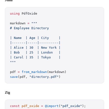
Julia
using
 PdfOxide
markdown 
=
 """
# Employee Directory
| Name  | Age | City     |
|-------|-----|----------|
| Alice | 30  | New York |
| Bob   | 25  | London   |
| Carol | 35  | Tokyo    |
"""
pdf 
=
 from_markdown
(markdown)
save
(pdf, 
"directory.pdf"
)
Zig
const
 pdf_oxide
 =
 @import
(
"pdf_oxide"
);