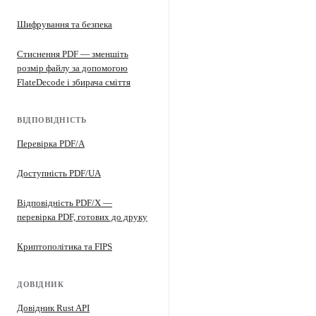
Шифрування та безпека
Стиснення PDF — зменшіть
розмір файлу за допомогою
FlateDecode і збирача сміття
ВІДПОВІДНІСТЬ
Перевірка PDF/A
Доступність PDF/UA
Відповідність PDF/X —
перевірка PDF, готових до друку
Криптополітика та FIPS
ДОВІДНИК
Довідник Rust API