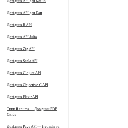
Довідник API для Kotlin
Довідник API для Dart
Довідник R API
Довідник API Julia
Довідник Zig API
Довідник Scala API
Довідник Clojure API
Довідник Objective-C API
Довідник Elixir API
Типи й enums — Довідник PDF
Oxide
Довідник Page API — ітерація та