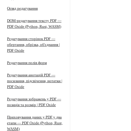
Огляд редагування
DOM-редагування тексту PDF —
PDF Oxide (Python, Rust, WASM)
Редагування сторінок PDF —
обертання, обрізка, об'єднання |
PDF Oxide
Редагування полів форм
Редагування анотацій PDF —
посилання, підсвічення, нотатки |
PDF Oxide
Редагування зображень у PDF —
позиція та розмір | PDF Oxide
Приховування даних у PDF у два
етапи — PDF Oxide (Python, Rust,
WASM)