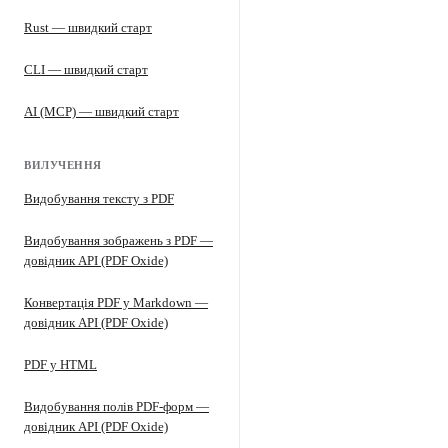
Rust — швидкий старт
CLI — швидкий старт
AI (MCP) — швидкий старт
ВИЛУЧЕННЯ
Видобування тексту з PDF
Видобування зображень з PDF —
довідник API (PDF Oxide)
Конвертація PDF у Markdown —
довідник API (PDF Oxide)
PDF у HTML
Видобування полів PDF-форм —
довідник API (PDF Oxide)