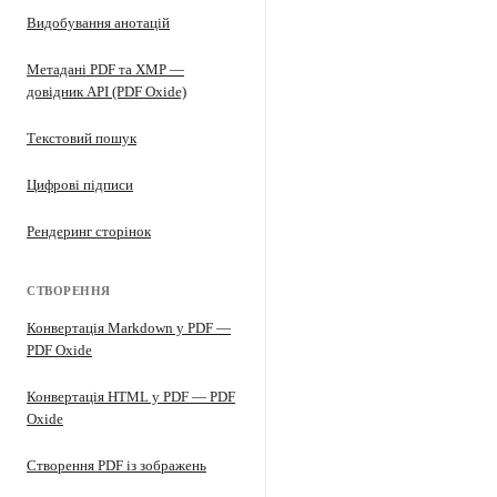
Видобування анотацій
Метадані PDF та XMP —
довідник API (PDF Oxide)
Текстовий пошук
Цифрові підписи
Рендеринг сторінок
СТВОРЕННЯ
Конвертація Markdown у PDF —
PDF Oxide
Конвертація HTML у PDF — PDF
Oxide
Створення PDF із зображень