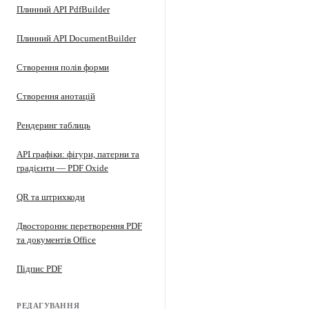
Плинний API PdfBuilder
Плинний API DocumentBuilder
Створення полів форми
Створення анотацій
Рендеринг таблиць
API графіки: фігури, патерни та
градієнти — PDF Oxide
QR та штрихкоди
Двостороннє перетворення PDF
та документів Office
Підпис PDF
РЕДАГУВАННЯ