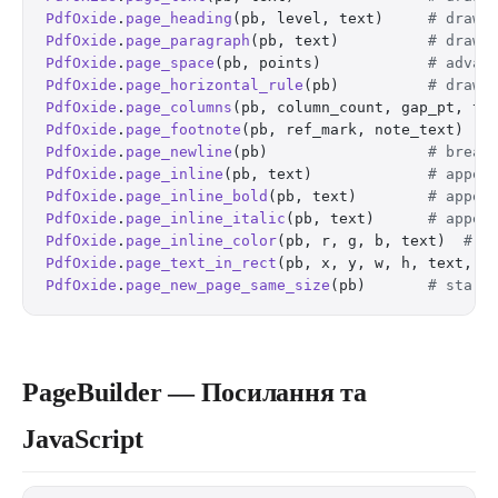
PdfOxide
.
page_heading
(pb, level, text)     
# draw 
PdfOxide
.
page_paragraph
(pb, text)          
# draw 
PdfOxide
.
page_space
(pb, points)            
# advan
PdfOxide
.
page_horizontal_rule
(pb)          
# draw 
PdfOxide
.
page_columns
(pb, column_count, gap_pt, te
PdfOxide
.
page_footnote
(pb, ref_mark, note_text)   
PdfOxide
.
page_newline
(pb)                  
# break
PdfOxide
.
page_inline
(pb, text)             
# appen
PdfOxide
.
page_inline_bold
(pb, text)        
# appen
PdfOxide
.
page_inline_italic
(pb, text)      
# appen
PdfOxide
.
page_inline_color
(pb, r, g, b, text)  
# a
PdfOxide
.
page_text_in_rect
(pb, x, y, w, h, text, a
PdfOxide
.
page_new_page_same_size
(pb)       
# start
PageBuilder — Посилання та
JavaScript