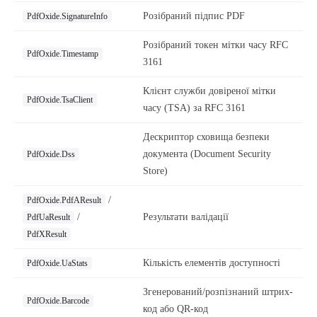
Розібраний підпис PDF
PdfOxide.SignatureInfo
Розібраний токен мітки часу RFC
PdfOxide.Timestamp
3161
Клієнт служби довіреної мітки
PdfOxide.TsaClient
часу (TSA) за RFC 3161
Дескриптор сховища безпеки
документа (Document Security
PdfOxide.Dss
Store)
/
PdfOxide.PdfAResult
/
Результати валідації
PdfUaResult
PdfXResult
Кількість елементів доступності
PdfOxide.UaStats
Згенерований/розпізнаний штрих-
PdfOxide.Barcode
код або QR-код