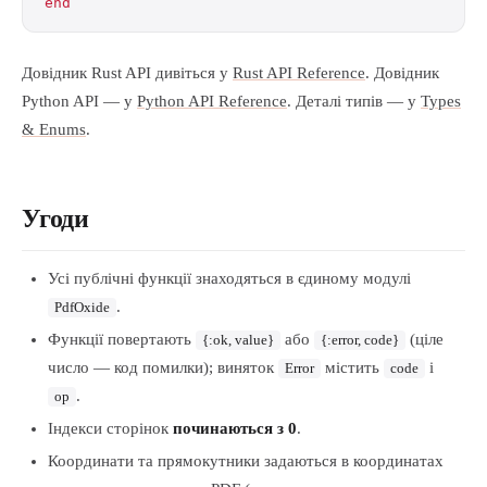
end
Довідник Rust API дивіться у
Rust API Reference
. Довідник
Python API — у
Python API Reference
. Деталі типів — у
Types
& Enums
.
Угоди
Усі публічні функції знаходяться в єдиному модулі
.
PdfOxide
Функції повертають
або
(ціле
{:ok, value}
{:error, code}
число — код помилки); виняток
містить
і
Error
code
.
op
Індекси сторінок
починаються з 0
.
Координати та прямокутники задаються в координатах