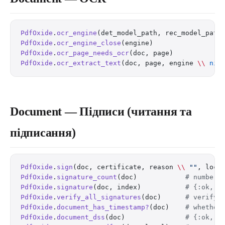
PdfOxide
.
ocr_engine
(det_model_path, rec_model_path
PdfOxide
.
ocr_engine_close
(engine)                
#
PdfOxide
.
ocr_page_needs_ocr
(doc, page)           
#
PdfOxide
.
ocr_extract_text
(doc, page, engine 
\\
 nil
Document — Підписи (читання та
підписання)
PdfOxide
.
sign
(doc, certificate, reason 
\\
 ""
, loca
PdfOxide
.
signature_count
(doc)            
# number 
PdfOxide
.
signature
(doc, index)           
# {:ok, %
PdfOxide
.
verify_all_signatures
(doc)      
# verify 
PdfOxide
.
document_has_timestamp?
(doc)    
# whether
PdfOxide
.
document_dss
(doc)               
# {:ok, %