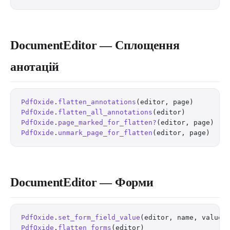
DocumentEditor — Сплощення
анотацій
PdfOxide
.
flatten_annotations
(editor, page)        
PdfOxide
.
flatten_all_annotations
(editor)          
PdfOxide
.
page_marked_for_flatten?
(editor, page)   
PdfOxide
.
unmark_page_for_flatten
(editor, page)    
DocumentEditor — Форми
PdfOxide
.
set_form_field_value
(editor, name, value)
PdfOxide
.
flatten_forms
(editor)                    