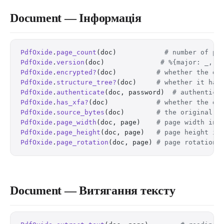
Document — Інформація
PdfOxide
.
page_count
(doc)            
# number of pa
PdfOxide
.
version
(doc)              
# %{major: _, m
PdfOxide
.
encrypted?
(doc)          
# whether the do
PdfOxide
.
structure_tree?
(doc)     
# whether it has
PdfOxide
.
authenticate
(doc, password)  
# authentica
PdfOxide
.
has_xfa?
(doc)            
# whether the do
PdfOxide
.
source_bytes
(doc)        
# the original s
PdfOxide
.
page_width
(doc, page)    
# page width in 
PdfOxide
.
page_height
(doc, page)   
# page height in
PdfOxide
.
page_rotation
(doc, page) 
# page rotation 
Document — Витягання тексту