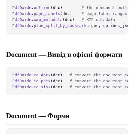
PdfOxide
.
outline
(doc)        
# the document outlin
PdfOxide
.
page_labels
(doc)    
# page label ranges
PdfOxide
.
xmp_metadata
(doc)   
# XMP metadata
PdfOxide
.
plan_split_by_bookmarks
(doc, options_json
Document — Вивід в офісні формати
PdfOxide
.
to_docx
(doc)   
# convert the document to 
PdfOxide
.
to_pptx
(doc)   
# convert the document to 
PdfOxide
.
to_xlsx
(doc)   
# convert the document to 
Document — Форми