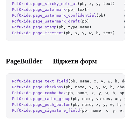
PdfOxide
.
page_sticky_note_at
(pb, x, y, text)    
# 
PdfOxide
.
page_watermark
(pb, text)               
# 
PdfOxide
.
page_watermark_confidential
(pb)        
# 
PdfOxide
.
page_watermark_draft
(pb)               
# 
PdfOxide
.
page_stamp
(pb, type_name)              
# 
PdfOxide
.
page_freetext
(pb, x, y, w, h, text)    
# 
PageBuilder — Віджети форм
PdfOxide
.
page_text_field
(pb, name, x, y, w, h, def
PdfOxide
.
page_checkbox
(pb, name, x, y, w, h, check
PdfOxide
.
page_combo_box
(pb, name, x, y, w, h, opti
PdfOxide
.
page_radio_group
(pb, name, values, xs, ys
PdfOxide
.
page_push_button
(pb, name, x, y, w, h, ca
PdfOxide
.
page_signature_field
(pb, name, x, y, w, h