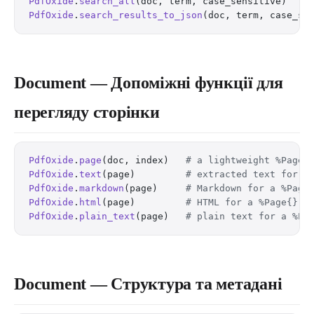
PdfOxide
.
search_all
(doc, term, case_sensitive)    
PdfOxide
.
search_results_to_json
(doc, term, case_se
Document — Допоміжні функції для
перегляду сторінки
PdfOxide
.
page
(doc, index)   
# a lightweight %Page{
PdfOxide
.
text
(page)         
# extracted text for a
PdfOxide
.
markdown
(page)     
# Markdown for a %Page
PdfOxide
.
html
(page)         
# HTML for a %Page{}
PdfOxide
.
plain_text
(page)   
# plain text for a %Pa
Document — Структура та метадані