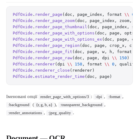
PdfOxide
.
render_page
(doc, page_index, format 
\\
 0
)
PdfOxide
.
render_page_zoom
(doc, page_index, zoom, f
PdfOxide
.
render_page_thumbnail
(doc, page_index, si
PdfOxide
.
render_page_with_options
(doc, page, opts 
PdfOxide
.
render_page_with_options_ex
(doc, page, ex
PdfOxide
.
render_page_region
(doc, page, crop_x, cro
PdfOxide
.
render_page_fit
(doc, page, w, h, format 
\
PdfOxide
.
render_page_raw
(doc, page, dpi 
\\
 150
)   
PdfOxide
.
renderer
(dpi 
\\
 150
, format 
\\
 0
, quality
PdfOxide
.
renderer_close
(renderer)                 
PdfOxide
.
estimate_render_time
(doc, page)          
Іменовані опції
:
,
,
render_page_with_options/3
:dpi
:format
(
),
,
:background
{r, g, b, a}
:transparent_background
,
.
:render_annotations
:jpeg_quality
Document — OCR