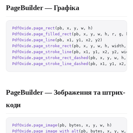
PageBuilder — Графіка
PdfOxide
.
page_rect
(pb, x, y, w, h)                
PdfOxide
.
page_filled_rect
(pb, x, y, w, h, r, g, b)
PdfOxide
.
page_line
(pb, x1, y1, x2, y2)            
PdfOxide
.
page_stroke_rect
(pb, x, y, w, h, width, r
PdfOxide
.
page_stroke_line
(pb, x1, y1, x2, y2, widt
PdfOxide
.
page_stroke_rect_dashed
(pb, x, y, w, h, w
PdfOxide
.
page_stroke_line_dashed
(pb, x1, y1, x2, y
PageBuilder — Зображення та штрих-
коди
PdfOxide
.
page_image
(pb, bytes, x, y, w, h)        
PdfOxide
.
page_image_with_alt
(pb, bytes, x, y, w, h