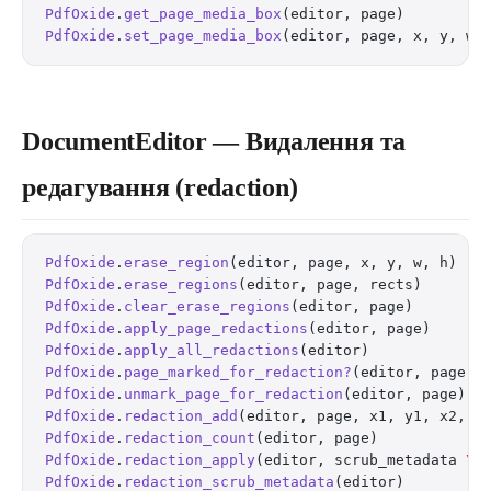
PdfOxide
.
get_page_media_box
(editor, page)         
PdfOxide
.
set_page_media_box
(editor, page, x, y, w,
DocumentEditor — Видалення та
редагування (redaction)
PdfOxide
.
erase_region
(editor, page, x, y, w, h)   
PdfOxide
.
erase_regions
(editor, page, rects)       
PdfOxide
.
clear_erase_regions
(editor, page)        
PdfOxide
.
apply_page_redactions
(editor, page)      
PdfOxide
.
apply_all_redactions
(editor)             
PdfOxide
.
page_marked_for_redaction?
(editor, page) 
PdfOxide
.
unmark_page_for_redaction
(editor, page)  
PdfOxide
.
redaction_add
(editor, page, x1, y1, x2, y
PdfOxide
.
redaction_count
(editor, page)            
PdfOxide
.
redaction_apply
(editor, scrub_metadata 
\\
PdfOxide
.
redaction_scrub_metadata
(editor)         