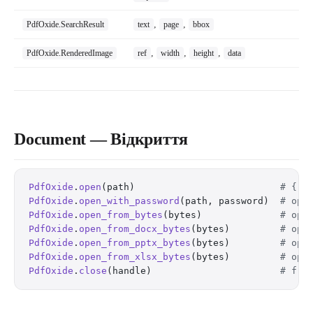
,
,
PdfOxide.SearchResult
text
page
bbox
,
,
,
PdfOxide.RenderedImage
ref
width
height
data
Document — Відкриття
PdfOxide
.
open
(path)                          
# {:o
PdfOxide
.
open_with_password
(path, password)  
# ope
PdfOxide
.
open_from_bytes
(bytes)              
# ope
PdfOxide
.
open_from_docx_bytes
(bytes)         
# ope
PdfOxide
.
open_from_pptx_bytes
(bytes)         
# ope
PdfOxide
.
open_from_xlsx_bytes
(bytes)         
# ope
PdfOxide
.
close
(handle)                       
# fre