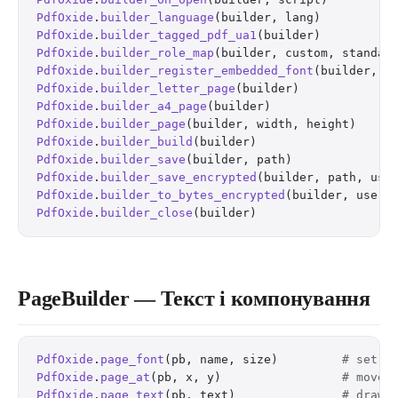
PdfOxide
.
builder_language
(builder, lang)          
PdfOxide
.
builder_tagged_pdf_ua1
(builder)          
PdfOxide
.
builder_role_map
(builder, custom, standar
PdfOxide
.
builder_register_embedded_font
(builder, n
PdfOxide
.
builder_letter_page
(builder)             
PdfOxide
.
builder_a4_page
(builder)                 
PdfOxide
.
builder_page
(builder, width, height)     
PdfOxide
.
builder_build
(builder)                   
PdfOxide
.
builder_save
(builder, path)              
PdfOxide
.
builder_save_encrypted
(builder, path, use
PdfOxide
.
builder_to_bytes_encrypted
(builder, user_
PdfOxide
.
builder_close
(builder)                   
PageBuilder — Текст і компонування
PdfOxide
.
page_font
(pb, name, size)         
# set t
PdfOxide
.
page_at
(pb, x, y)                 
# move 
PdfOxide
.
page_text
(pb, text)               
# draw 