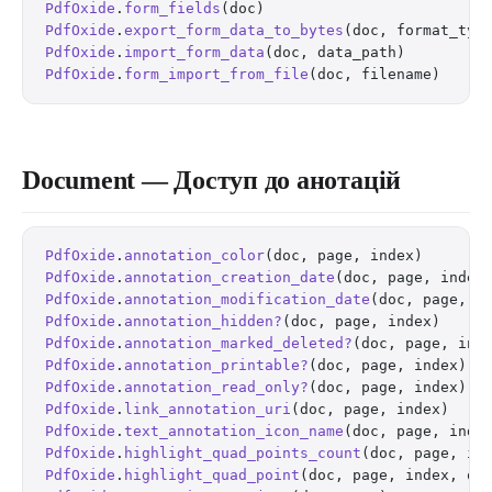
PdfOxide
.
form_fields
(doc)                         
PdfOxide
.
export_form_data_to_bytes
(doc, format_typ
PdfOxide
.
import_form_data
(doc, data_path)         
PdfOxide
.
form_import_from_file
(doc, filename)     
Document — Доступ до анотацій
PdfOxide
.
annotation_color
(doc, page, index)       
PdfOxide
.
annotation_creation_date
(doc, page, index
PdfOxide
.
annotation_modification_date
(doc, page, i
PdfOxide
.
annotation_hidden?
(doc, page, index)     
PdfOxide
.
annotation_marked_deleted?
(doc, page, ind
PdfOxide
.
annotation_printable?
(doc, page, index)  
PdfOxide
.
annotation_read_only?
(doc, page, index)  
PdfOxide
.
link_annotation_uri
(doc, page, index)    
PdfOxide
.
text_annotation_icon_name
(doc, page, inde
PdfOxide
.
highlight_quad_points_count
(doc, page, in
PdfOxide
.
highlight_quad_point
(doc, page, index, qu