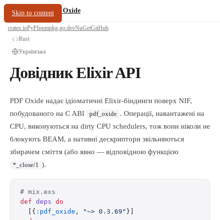
/
PDF Oxide
oxide.fyi
Skip to content
crates.io
PyPI
npm
pkg.go.dev
NuGet
GitHub
Rust
Українська
Довідник Elixir API
PDF Oxide надає ідіоматичні Elixir-біндинги поверх NIF,
побудованого на C ABI
. Операції, навантажені на
pdf_oxide
CPU, виконуються на dirty CPU schedulers, тож вони ніколи не
блокують BEAM, а нативні дескриптори звільняються
збирачем сміття (або явно — відповідною функцією
).
*_close/1
# mix.exs
def
 deps
 do
  [{
:pdf_oxide
, 
"~> 0.3.69"
}]