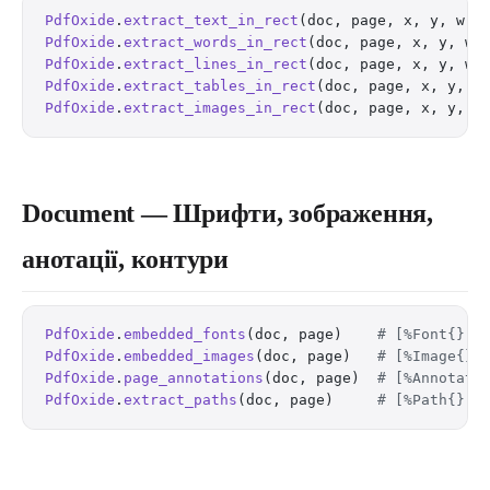
PdfOxide
.
extract_text_in_rect
(doc, page, x, y, w, 
PdfOxide
.
extract_words_in_rect
(doc, page, x, y, w,
PdfOxide
.
extract_lines_in_rect
(doc, page, x, y, w,
PdfOxide
.
extract_tables_in_rect
(doc, page, x, y, w
PdfOxide
.
extract_images_in_rect
(doc, page, x, y, w
Document — Шрифти, зображення,
анотації, контури
PdfOxide
.
embedded_fonts
(doc, page)    
# [%Font{}] 
PdfOxide
.
embedded_images
(doc, page)   
# [%Image{}]
PdfOxide
.
page_annotations
(doc, page)  
# [%Annotati
PdfOxide
.
extract_paths
(doc, page)     
# [%Path{}] 