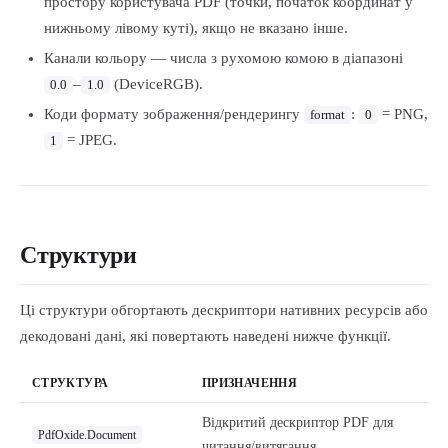
простору користувача PDF (точки, початок координат у
нижньому лівому куті), якщо не вказано інше.
Канали кольору — числа з рухомою комою в діапазоні
–
(DeviceRGB).
0.0
1.0
Коди формату зображення/рендерингу
:
= PNG,
format
0
= JPEG.
1
Структури
Ці структури обгортають дескриптори нативних ресурсів або
декодовані дані, які повертають наведені нижче функції.
СТРУКТУРА
ПРИЗНАЧЕННЯ
Відкритий дескриптор PDF для
PdfOxide.Document
читання/витягання