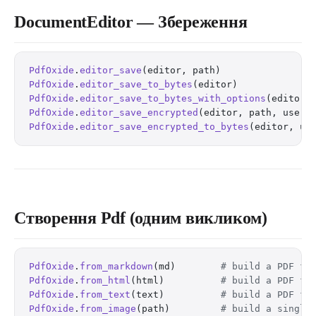
DocumentEditor — Збереження
PdfOxide
.
editor_save
(editor, path)                
PdfOxide
.
editor_save_to_bytes
(editor)             
PdfOxide
.
editor_save_to_bytes_with_options
(editor,
PdfOxide
.
editor_save_encrypted
(editor, path, user_
PdfOxide
.
editor_save_encrypted_to_bytes
(editor, us
Створення Pdf (одним викликом)
PdfOxide
.
from_markdown
(md)        
# build a PDF fr
PdfOxide
.
from_html
(html)          
# build a PDF fr
PdfOxide
.
from_text
(text)          
# build a PDF fr
PdfOxide
.
from_image
(path)         
# build a single