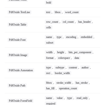
bold
,
,
PdfOxide.TextLine
text
bbox
word_count
,
,
,
row_count
col_count
has_header
PdfOxide.Table
cells
,
,
,
,
name
type
encoding
embedded
PdfOxide.Font
subset
,
,
,
width
height
bits_per_component
PdfOxide.Image
,
,
format
colorspace
data
,
,
,
,
type
subtype
content
author
PdfOxide.Annotation
,
rect
border_width
,
,
,
bbox
stroke_width
has_stroke
PdfOxide.Path
,
has_fill
operation_count
,
,
,
,
name
value
type
read_only
PdfOxide.FormField
required