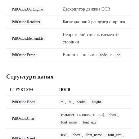
Дескриптор движка OCR
PdfOxide.OcrEngine
Багаторазовий рендерер сторінок
PdfOxide.Renderer
Непрозорий список елементів
PdfOxide.ElementList
сторінки
Виняток з полями
та
PdfOxide.Error
code
op
Структури даних
СТРУКТУРА
ПОЛЯ
,
,
,
PdfOxide.Bbox
x
y
width
height
(кодова точка),
,
character
bbox
PdfOxide.Char
,
font_name
font_size
,
,
,
,
text
bbox
font_name
font_size
PdfOxide.Word