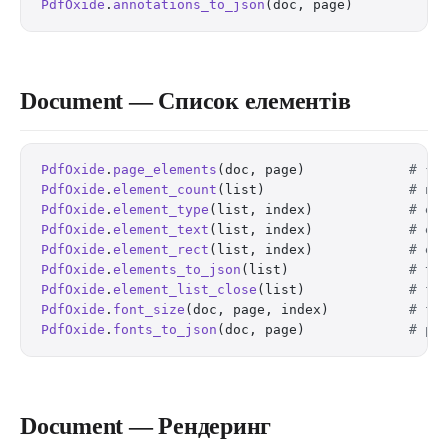
PdfOxide
.
annotations_to_json
(doc, page)           
Document — Список елементів
PdfOxide
.
page_elements
(doc, page)             
# {:
PdfOxide
.
element_count
(list)                  
# nu
PdfOxide
.
element_type
(list, index)            
# el
PdfOxide
.
element_text
(list, index)            
# el
PdfOxide
.
element_rect
(list, index)            
# el
PdfOxide
.
elements_to_json
(list)               
# th
PdfOxide
.
element_list_close
(list)             
# fr
PdfOxide
.
font_size
(doc, page, index)          
# fo
PdfOxide
.
fonts_to_json
(doc, page)             
# pa
Document — Рендеринг