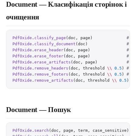
Document — Класифікація сторінок і
очищення
PdfOxide
.
classify_page
(doc, page)              
# c
PdfOxide
.
classify_document
(doc)                
# c
PdfOxide
.
erase_header
(doc, page)               
# e
PdfOxide
.
erase_footer
(doc, page)               
# e
PdfOxide
.
erase_artifacts
(doc, page)            
# e
PdfOxide
.
remove_headers
(doc, threshold 
\\
 0.5
) 
# r
PdfOxide
.
remove_footers
(doc, threshold 
\\
 0.5
) 
# r
PdfOxide
.
remove_artifacts
(doc, threshold 
\\
 0.5
) 
#
Document — Пошук
PdfOxide
.
search
(doc, page, term, case_sensitive)  