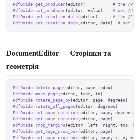
PdfOxide
.
get_producer
(editor)           
# the /Pro
PdfOxide
.
set_producer
(editor, value)    
# set /Pro
PdfOxide
.
get_creation_date
(editor)      
# the /Cre
PdfOxide
.
set_creation_date
(editor, date)  
# set /C
DocumentEditor — Сторінки та
геометрія
PdfOxide
.
delete_page
(editor, page_index)          
PdfOxide
.
move_page
(editor, from, to)              
PdfOxide
.
rotate_page_by
(editor, page, degrees)    
PdfOxide
.
rotate_all_pages
(editor, degrees)        
PdfOxide
.
set_page_rotation
(editor, page, degrees) 
PdfOxide
.
get_page_rotation
(editor, page)          
PdfOxide
.
crop_margins
(editor, left, right, top, bo
PdfOxide
.
get_page_crop_box
(editor, page)          
PdfOxide
.
set_page_crop_box
(editor, page, x, y, w, 