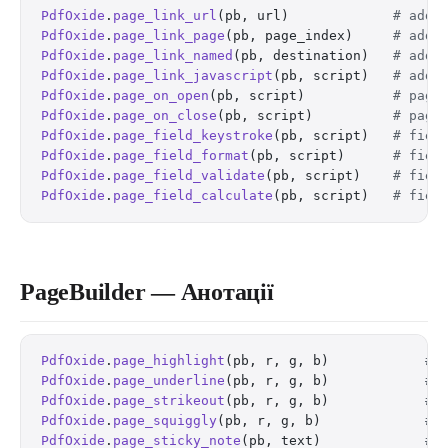
PdfOxide
.
page_link_url
(pb, url)             
# add 
PdfOxide
.
page_link_page
(pb, page_index)     
# add 
PdfOxide
.
page_link_named
(pb, destination)   
# add 
PdfOxide
.
page_link_javascript
(pb, script)   
# add 
PdfOxide
.
page_on_open
(pb, script)           
# page
PdfOxide
.
page_on_close
(pb, script)          
# page
PdfOxide
.
page_field_keystroke
(pb, script)   
# fiel
PdfOxide
.
page_field_format
(pb, script)      
# fiel
PdfOxide
.
page_field_validate
(pb, script)    
# fiel
PdfOxide
.
page_field_calculate
(pb, script)   
# fiel
PageBuilder — Анотації
PdfOxide
.
page_highlight
(pb, r, g, b)            
# 
PdfOxide
.
page_underline
(pb, r, g, b)            
# 
PdfOxide
.
page_strikeout
(pb, r, g, b)            
# 
PdfOxide
.
page_squiggly
(pb, r, g, b)             
# 
PdfOxide
.
page_sticky_note
(pb, text)             
# 