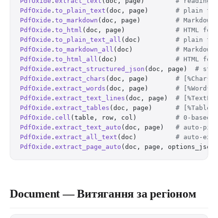
PdfOxide
.
extract_text
(doc, page)        
# reading-
PdfOxide
.
to_plain_text
(doc, page)       
# plain te
PdfOxide
.
to_markdown
(doc, page)         
# Markdown
PdfOxide
.
to_html
(doc, page)             
# HTML for
PdfOxide
.
to_plain_text_all
(doc)         
# plain te
PdfOxide
.
to_markdown_all
(doc)           
# Markdown
PdfOxide
.
to_html_all
(doc)               
# HTML for
PdfOxide
.
extract_structured_json
(doc, page)  
# str
PdfOxide
.
extract_chars
(doc, page)       
# [%Char{}
PdfOxide
.
extract_words
(doc, page)       
# [%Word{}
PdfOxide
.
extract_text_lines
(doc, page)  
# [%TextLi
PdfOxide
.
extract_tables
(doc, page)      
# [%Table{
PdfOxide
.
cell
(table, row, col)          
# 0-based 
PdfOxide
.
extract_text_auto
(doc, page)   
# auto-pic
PdfOxide
.
extract_all_text
(doc)          
# auto-ext
PdfOxide
.
extract_page_auto
(doc, page, options_json
Document — Витягання за регіоном