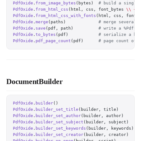
PdfOxide
.
from_image_bytes
(bytes)  
# build a single
PdfOxide
.
from_html_css
(html, css, font_bytes 
\\
 <<
PdfOxide
.
from_html_css_with_fonts
(html, css, fonts
PdfOxide
.
merge
(paths)             
# merge several 
PdfOxide
.
save
(pdf, path)          
# write a %Pdf{}
PdfOxide
.
to_bytes
(pdf)            
# serialize a bu
PdfOxide
.
pdf_page_count
(pdf)      
# page count of 
DocumentBuilder
PdfOxide
.
builder
()                                
PdfOxide
.
builder_set_title
(builder, title)        
PdfOxide
.
builder_set_author
(builder, author)      
PdfOxide
.
builder_set_subject
(builder, subject)    
PdfOxide
.
builder_set_keywords
(builder, keywords)  
PdfOxide
.
builder_set_creator
(builder, creator)    
PdfOxide
.
builder_on_open
(builder, script)         