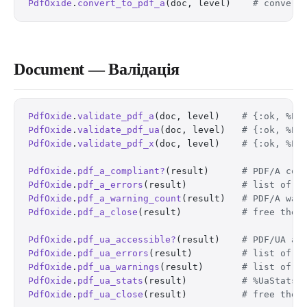
PdfOxide
.
convert_to_pdf_a
(doc, level)    
# convert
Document — Валідація
PdfOxide
.
validate_pdf_a
(doc, level)    
# {:ok, %Pd
PdfOxide
.
validate_pdf_ua
(doc, level)   
# {:ok, %Pd
PdfOxide
.
validate_pdf_x
(doc, level)    
# {:ok, %Pd
PdfOxide
.
pdf_a_compliant?
(result)      
# PDF/A com
PdfOxide
.
pdf_a_errors
(result)          
# list of P
PdfOxide
.
pdf_a_warning_count
(result)   
# PDF/A war
PdfOxide
.
pdf_a_close
(result)           
# free the 
PdfOxide
.
pdf_ua_accessible?
(result)    
# PDF/UA ac
PdfOxide
.
pdf_ua_errors
(result)         
# list of P
PdfOxide
.
pdf_ua_warnings
(result)       
# list of P
PdfOxide
.
pdf_ua_stats
(result)          
# %UaStats{
PdfOxide
.
pdf_ua_close
(result)          
# free the 