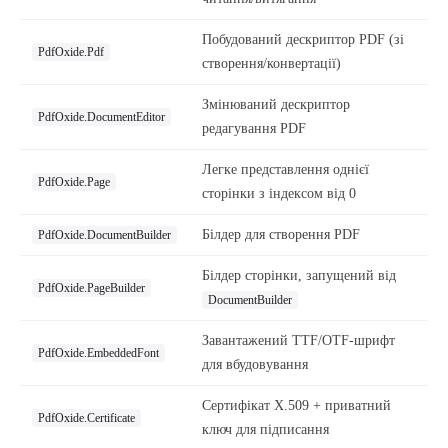
Побудований дескриптор PDF (зі
PdfOxide.Pdf
створення/конвертації)
Змінюваний дескриптор
PdfOxide.DocumentEditor
редагування PDF
Легке представлення однієї
PdfOxide.Page
сторінки з індексом від 0
Білдер для створення PDF
PdfOxide.DocumentBuilder
Білдер сторінки, запущений від
PdfOxide.PageBuilder
DocumentBuilder
Завантажений TTF/OTF-шрифт
PdfOxide.EmbeddedFont
для вбудовування
Сертифікат X.509 + приватний
PdfOxide.Certificate
ключ для підписання