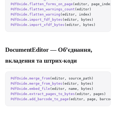
PdfOxide
.
flatten_forms_on_page
(editor, page_index)
PdfOxide
.
flatten_warnings_count
(editor)           
PdfOxide
.
flatten_warning
(editor, index)           
PdfOxide
.
import_fdf_bytes
(editor, bytes)          
PdfOxide
.
import_xfdf_bytes
(editor, bytes)         
DocumentEditor — Об’єднання,
вкладення та штрих-коди
PdfOxide
.
merge_from
(editor, source_path)          
PdfOxide
.
merge_from_bytes
(editor, bytes)          
PdfOxide
.
embed_file
(editor, name, bytes)          
PdfOxide
.
extract_pages_to_bytes
(editor, pages)    
PdfOxide
.
add_barcode_to_page
(editor, page, barcode