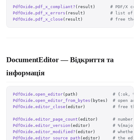
PdfOxide
.
pdf_x_compliant?
(result)      
# PDF/X com
PdfOxide
.
pdf_x_errors
(result)          
# list of P
PdfOxide
.
pdf_x_close
(result)           
# free the 
DocumentEditor — Відкриття та
інформація
PdfOxide
.
open_editor
(path)              
# {:ok, %D
PdfOxide
.
open_editor_from_bytes
(bytes)  
# open an 
PdfOxide
.
editor_close
(editor)           
# free the
PdfOxide
.
editor_page_count
(editor)      
# number o
PdfOxide
.
editor_version
(editor)         
# %{major:
PdfOxide
.
editor_modified?
(editor)       
# whether 
PdfOxide
.
editor_source_path
(editor)     
# the edit