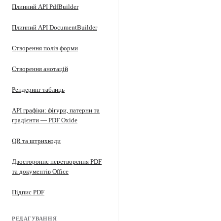
Плинний API PdfBuilder
Плинний API DocumentBuilder
Створення полів форми
Створення анотацій
Рендеринг таблиць
API графіки: фігури, патерни та
градієнти — PDF Oxide
QR та штрихкоди
Двостороннє перетворення PDF
та документів Office
Підпис PDF
РЕДАГУВАННЯ