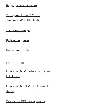
Видобування анотацій
Метадані PDF та XMP —
довідник API (PDF Oxide)
Текстовий пошук
Цифрові підписи
Рендеринг сторінок
СТВОРЕННЯ
Конвертація Markdown у PDF —
PDF Oxide
Конвертація HTML у PDF — PDF
Oxide
Створення PDF із зображень