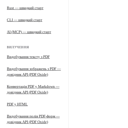
Rust — швидкий старт
CLI — швидкий старт
AI (MCP) — швидкий старт
ВИЛУЧЕННЯ
Видобування тексту з PDF
Видобування зображень з PDF —
довідник API (PDF Oxide)
Конвертація PDF у Markdown —
довідник API (PDF Oxide)
PDF у HTML
Видобування полів PDF-форм —
довідник API (PDF Oxide)