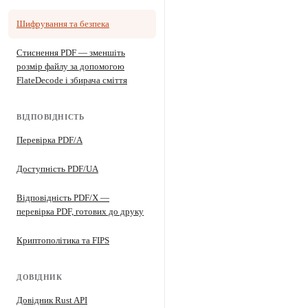
Шифрування та безпека
Стиснення PDF — зменшіть
розмір файлу за допомогою
FlateDecode і збирача сміття
ВІДПОВІДНІСТЬ
Перевірка PDF/A
Доступність PDF/UA
Відповідність PDF/X —
перевірка PDF, готових до друку
Криптополітика та FIPS
ДОВІДНИК
Довідник Rust API