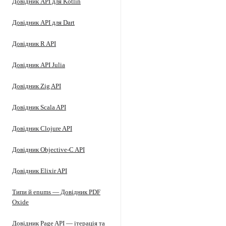
Довідник API для Kotlin
Довідник API для Dart
Довідник R API
Довідник API Julia
Довідник Zig API
Довідник Scala API
Довідник Clojure API
Довідник Objective-C API
Довідник Elixir API
Типи й enums — Довідник PDF
Oxide
Довідник Page API — ітерація та