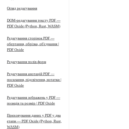
Огляд редагування
DOM-редагування тексту PDF —
PDF Oxide (Python, Rust, WASM)
Редагування сторінок PDF —
обертання, обрізка, об'єднання |
PDF Oxide
Редагування полів форм
Редагування анотацій PDF —
посилання, підсвічення, нотатки |
PDF Oxide
Редагування зображень у PDF —
позиція та розмір | PDF Oxide
Приховування даних у PDF у два
етапи — PDF Oxide (Python, Rust,
WASM)