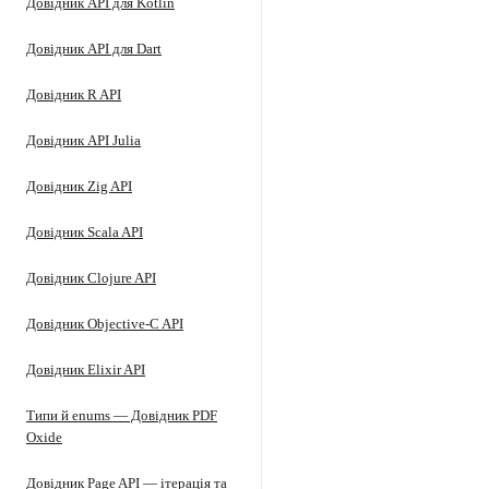
Довідник API для Kotlin
Довідник API для Dart
Довідник R API
Довідник API Julia
Довідник Zig API
Довідник Scala API
Довідник Clojure API
Довідник Objective-C API
Довідник Elixir API
Типи й enums — Довідник PDF
Oxide
Довідник Page API — ітерація та