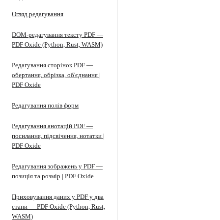
Огляд редагування
DOM-редагування тексту PDF —
PDF Oxide (Python, Rust, WASM)
Редагування сторінок PDF —
обертання, обрізка, об'єднання |
PDF Oxide
Редагування полів форм
Редагування анотацій PDF —
посилання, підсвічення, нотатки |
PDF Oxide
Редагування зображень у PDF —
позиція та розмір | PDF Oxide
Приховування даних у PDF у два
етапи — PDF Oxide (Python, Rust,
WASM)