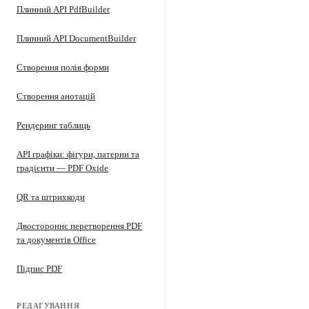
Плинний API PdfBuilder
Плинний API DocumentBuilder
Створення полів форми
Створення анотацій
Рендеринг таблиць
API графіки: фігури, патерни та
градієнти — PDF Oxide
QR та штрихкоди
Двостороннє перетворення PDF
та документів Office
Підпис PDF
РЕДАГУВАННЯ