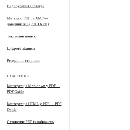
Видобування анотацій
Метадані PDF та XMP —
довідник API (PDF Oxide)
Текстовий пошук
Цифрові підписи
Рендеринг сторінок
СТВОРЕННЯ
Конвертація Markdown у PDF —
PDF Oxide
Конвертація HTML у PDF — PDF
Oxide
Створення PDF із зображень