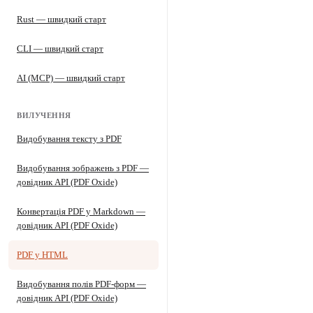
Rust — швидкий старт
CLI — швидкий старт
AI (MCP) — швидкий старт
ВИЛУЧЕННЯ
Видобування тексту з PDF
Видобування зображень з PDF —
довідник API (PDF Oxide)
Конвертація PDF у Markdown —
довідник API (PDF Oxide)
PDF у HTML
Видобування полів PDF-форм —
довідник API (PDF Oxide)