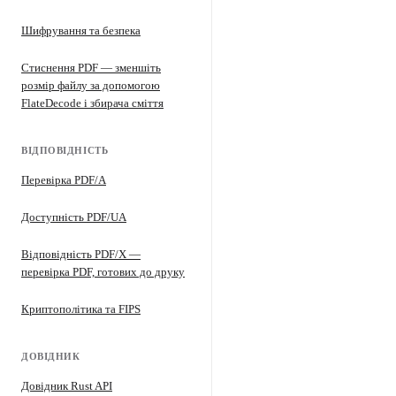
Шифрування та безпека
Стиснення PDF — зменшіть
розмір файлу за допомогою
FlateDecode і збирача сміття
ВІДПОВІДНІСТЬ
Перевірка PDF/A
Доступність PDF/UA
Відповідність PDF/X —
перевірка PDF, готових до друку
Криптополітика та FIPS
ДОВІДНИК
Довідник Rust API