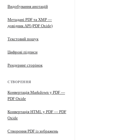
Видобування анотацій
Метадані PDF та XMP —
довідник API (PDF Oxide)
Текстовий пошук
Цифрові підписи
Рендеринг сторінок
СТВОРЕННЯ
Конвертація Markdown у PDF —
PDF Oxide
Конвертація HTML у PDF — PDF
Oxide
Створення PDF із зображень