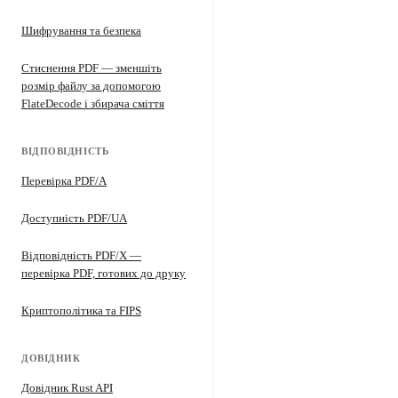
Шифрування та безпека
Стиснення PDF — зменшіть
розмір файлу за допомогою
FlateDecode і збирача сміття
ВІДПОВІДНІСТЬ
Перевірка PDF/A
Доступність PDF/UA
Відповідність PDF/X —
перевірка PDF, готових до друку
Криптополітика та FIPS
ДОВІДНИК
Довідник Rust API