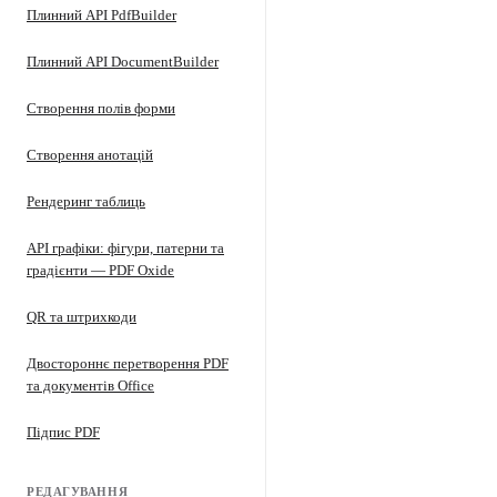
Плинний API PdfBuilder
Плинний API DocumentBuilder
Створення полів форми
Створення анотацій
Рендеринг таблиць
API графіки: фігури, патерни та
градієнти — PDF Oxide
QR та штрихкоди
Двостороннє перетворення PDF
та документів Office
Підпис PDF
РЕДАГУВАННЯ