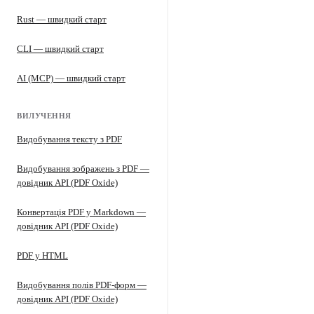
Rust — швидкий старт
CLI — швидкий старт
AI (MCP) — швидкий старт
ВИЛУЧЕННЯ
Видобування тексту з PDF
Видобування зображень з PDF —
довідник API (PDF Oxide)
Конвертація PDF у Markdown —
довідник API (PDF Oxide)
PDF у HTML
Видобування полів PDF-форм —
довідник API (PDF Oxide)