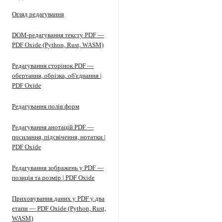
Огляд редагування
DOM-редагування тексту PDF —
PDF Oxide (Python, Rust, WASM)
Редагування сторінок PDF —
обертання, обрізка, об'єднання |
PDF Oxide
Редагування полів форм
Редагування анотацій PDF —
посилання, підсвічення, нотатки |
PDF Oxide
Редагування зображень у PDF —
позиція та розмір | PDF Oxide
Приховування даних у PDF у два
етапи — PDF Oxide (Python, Rust,
WASM)