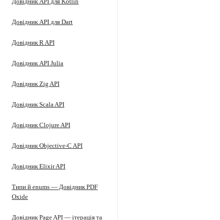
Довідник API для Kotlin
Довідник API для Dart
Довідник R API
Довідник API Julia
Довідник Zig API
Довідник Scala API
Довідник Clojure API
Довідник Objective-C API
Довідник Elixir API
Типи й enums — Довідник PDF
Oxide
Довідник Page API — ітерація та