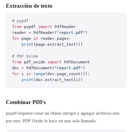
Extracción de texto
# pypdf
from
 pypdf 
import
 PdfReader
reader 
=
 PdfReader(
"report.pdf"
)
for
 page 
in
 reader.pages:
    print
(page.extract_text())
# PDF Oxide
from
 pdf_oxide 
import
 PdfDocument
doc 
=
 PdfDocument(
"report.pdf"
)
for
 i 
in
 range
(doc.page_count()):
    print
(doc.extract_text(i))
Combinar PDFs
pypdf requiere crear un objeto merger y agregar archivos uno
por uno. PDF Oxide lo hace en una sola llamada: