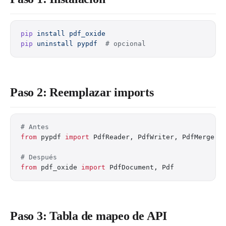
pip
 install
 pdf_oxide
pip
 uninstall
 pypdf
  # opcional
Paso 2: Reemplazar imports
# Antes
from
 pypdf 
import
 PdfReader, PdfWriter, PdfMerger
# Después
from
 pdf_oxide 
import
 PdfDocument, Pdf
Paso 3: Tabla de mapeo de API