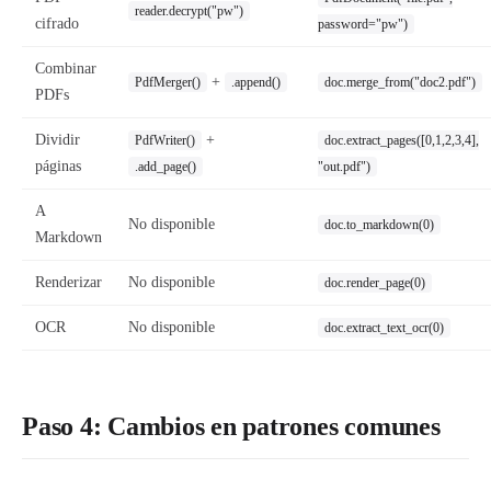
reader.decrypt("pw")
cifrado
password="pw")
Combinar
+
PdfMerger()
.append()
doc.merge_from("doc2.pdf")
PDFs
Dividir
+
PdfWriter()
doc.extract_pages([0,1,2,3,4],
páginas
.add_page()
"out.pdf")
A
No disponible
doc.to_markdown(0)
Markdown
Renderizar
No disponible
doc.render_page(0)
OCR
No disponible
doc.extract_text_ocr(0)
Paso 4: Cambios en patrones comunes