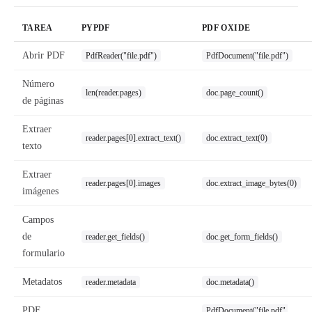
TAREA
PYPDF
PDF OXIDE
Abrir PDF
PdfReader("file.pdf")
PdfDocument("file.pdf")
Número
len(reader.pages)
doc.page_count()
de páginas
Extraer
reader.pages[0].extract_text()
doc.extract_text(0)
texto
Extraer
reader.pages[0].images
doc.extract_image_bytes(0)
imágenes
Campos
de
reader.get_fields()
doc.get_form_fields()
formulario
Metadatos
reader.metadata
doc.metadata()
PDF
PdfDocument("file.pdf",