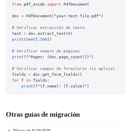
from
 pdf_oxide 
import
 PdfDocument
doc 
=
 PdfDocument(
"your-test-file.pdf"
)
# Verificar extracción de texto
text 
=
 doc.extract_text(
0
)
print
(text[:
500
])
# Verificar número de páginas
print
(
f
"Pages: 
{
doc.page_count()
}
"
)
# Verificar campos de formulario (si aplica)
fields 
=
 doc.get_form_fields()
for
 f 
in
 fields:
    print
(
f
"
{
f.name
}
: 
{
f.value
}
"
)
Otras guías de migración
Migrar de PyMuPDF