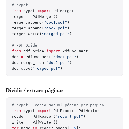
# pypdf
from
 pypdf 
import
 PdfMerger
merger 
=
 PdfMerger()
merger.append(
"doc1.pdf"
)
merger.append(
"doc2.pdf"
)
merger.write(
"merged.pdf"
)
# PDF Oxide
from
 pdf_oxide 
import
 PdfDocument
doc 
=
 PdfDocument(
"doc1.pdf"
)
doc.merge_from(
"doc2.pdf"
)
doc.save(
"merged.pdf"
)
Dividir / extraer páginas
# pypdf — copia manual página por página
from
 pypdf 
import
 PdfReader, PdfWriter
reader 
=
 PdfReader(
"report.pdf"
)
writer 
=
 PdfWriter()
for
 page 
in
 reader.pages[
0
:
5
]: