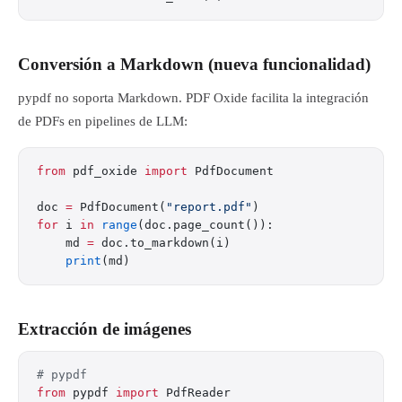
Conversión a Markdown (nueva funcionalidad)
pypdf no soporta Markdown. PDF Oxide facilita la integración
de PDFs en pipelines de LLM:
from
 pdf_oxide 
import
 PdfDocument
doc 
=
 PdfDocument(
"report.pdf"
)
for
 i 
in
 range
(doc.page_count()):
    md 
=
 doc.to_markdown(i)
    print
(md)
Extracción de imágenes
# pypdf
from
 pypdf 
import
 PdfReader