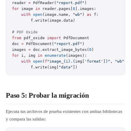
reader 
=
 PdfReader(
"report.pdf"
)
for
 image 
in
 reader.pages[
0
].images:
    with
 open
(image.name, 
"wb"
) 
as
 f:
        f.write(image.data)
# PDF Oxide
from
 pdf_oxide 
import
 PdfDocument
doc 
=
 PdfDocument(
"report.pdf"
)
images 
=
 doc.extract_image_bytes(
0
)
for
 i, img 
in
 enumerate
(images):
    with
 open
(
f
"image_
{
i
}
.
{
img[
'format'
]
}
"
, 
"wb"
) 
        f.write(img[
"data"
])
Paso 5: Probar la migración
Ejecuta tus archivos de prueba existentes con ambas bibliotecas
y compara las salidas: