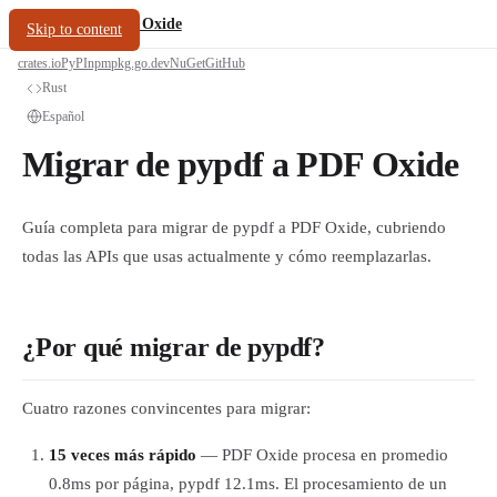
/
PDF Oxide
oxide.fyi
Skip to content
crates.io
PyPI
npm
pkg.go.dev
NuGet
GitHub
Rust
Español
Migrar de pypdf a PDF Oxide
Guía completa para migrar de pypdf a PDF Oxide, cubriendo
todas las APIs que usas actualmente y cómo reemplazarlas.
¿Por qué migrar de pypdf?
Cuatro razones convincentes para migrar:
15 veces más rápido
— PDF Oxide procesa en promedio
0.8ms por página, pypdf 12.1ms. El procesamiento de un