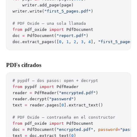
    writer.add_page(page)
writer.write(
"first_5_pages.pdf"
)
# PDF Oxide — una sola llamada
from
 pdf_oxide 
import
 PdfDocument
doc 
=
 PdfDocument(
"report.pdf"
)
doc.extract_pages([
0
, 
1
, 
2
, 
3
, 
4
], 
"first_5_pages.
PDFs cifrados
# pypdf — dos pasos: open + decrypt
from
 pypdf 
import
 PdfReader
reader 
=
 PdfReader(
"encrypted.pdf"
)
reader.decrypt(
"password"
)
text 
=
 reader.pages[
0
].extract_text()
# PDF Oxide — contraseña en el constructor
from
 pdf_oxide 
import
 PdfDocument
doc 
=
 PdfDocument(
"encrypted.pdf"
, 
password
=
"passw
text 
=
 doc.extract_text(
0
)