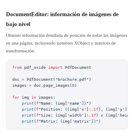
DocumentEditor: información de imágenes de
bajo nivel
Obtener información detallada de posición de todas las imágenes
en una página, incluyendo nombres XObject y matrices de
transformación.
from
 pdf_oxide 
import
 PdfDocument
doc 
=
 PdfDocument(
"brochure.pdf"
)
images 
=
 doc.page_images(
0
)
for
 img 
in
 images:
    print
(
f
"Name: 
{
img[
'name'
]
}
"
)
    print
(
f
"Position: (
{
img[
'x'
]
:.1f
}
, 
{
img[
'y'
]
:.
    print
(
f
"Size: 
{
img[
'width'
]
:.1f
}
 x 
{
img[
'heigh
    print
(
f
"Matrix: 
{
img[
'matrix'
]
}
"
)