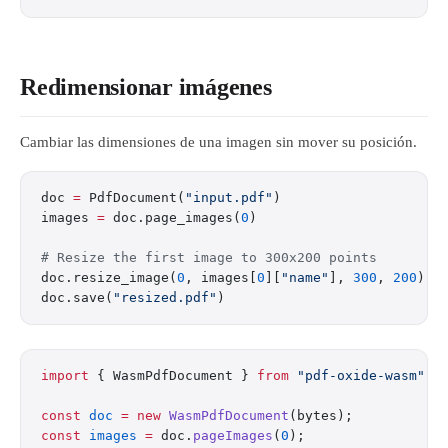
Redimensionar imágenes
Cambiar las dimensiones de una imagen sin mover su posición.
doc 
=
 PdfDocument(
"input.pdf"
)
images 
=
 doc.page_images(
0
)
# Resize the first image to 300x200 points
doc.resize_image(
0
, images[
0
][
"name"
], 
300
, 
200
)
doc.save(
"resized.pdf"
)
import
 { WasmPdfDocument } 
from
 "pdf-oxide-wasm"
;
const
 doc
 =
 new
 WasmPdfDocument
(bytes);
const
 images
 =
 doc.
pageImages
(
0
);