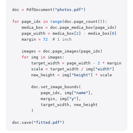
doc 
=
 PdfDocument(
"photos.pdf"
)
for
 page_idx 
in
 range
(doc.page_count()):
    media_box 
=
 doc.page_media_box(page_idx)
    page_width 
=
 media_box[
2
] 
-
 media_box[
0
]
    margin 
=
 72
  # 1 inch
    images 
=
 doc.page_images(page_idx)
    for
 img 
in
 images:
        target_width 
=
 page_width 
-
 2
 *
 margin
        scale 
=
 target_width 
/
 img[
"width"
]
        new_height 
=
 img[
"height"
] 
*
 scale
        doc.set_image_bounds(
            page_idx, img[
"name"
],
            margin, img[
"y"
],
            target_width, new_height
        )
doc.save(
"fitted.pdf"
)