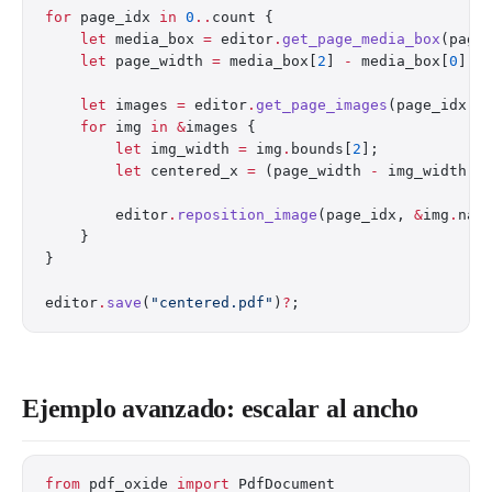
for
 page_idx 
in
 0
..
count {
    let
 media_box 
=
 editor
.
get_page_media_box
(page
    let
 page_width 
=
 media_box[
2
] 
-
 media_box[
0
];
    let
 images 
=
 editor
.
get_page_images
(page_idx)
?
    for
 img 
in
 &
images {
        let
 img_width 
=
 img
.
bounds[
2
];
        let
 centered_x 
=
 (page_width 
-
 img_width) 
        editor
.
reposition_image
(page_idx, 
&
img
.
nam
    }
}
editor
.
save
(
"centered.pdf"
)
?
;
Ejemplo avanzado: escalar al ancho
from
 pdf_oxide 
import
 PdfDocument