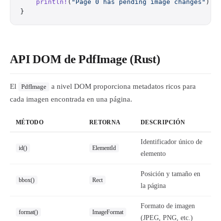
    println!
(
"Page 0 has pending image changes"
);
}
API DOM de PdfImage (Rust)
El
a nivel DOM proporciona metadatos ricos para
PdfImage
cada imagen encontrada en una página.
MÉTODO
RETORNA
DESCRIPCIÓN
Identificador único de
id()
ElementId
elemento
Posición y tamaño en
bbox()
Rect
la página
Formato de imagen
format()
ImageFormat
(JPEG, PNG, etc.)