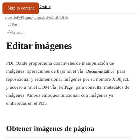
/
PDF Oxide
oxide.fyi
Skip to content
crates.io
PyPI
npm
pkg.go.dev
NuGet
GitHub
Rust
Español
Editar imágenes
PDF Oxide proporciona dos niveles de manipulación de
imágenes: operaciones de bajo nivel vía
para
DocumentEditor
reposicionar y redimensionar imágenes por su nombre XObject,
y acceso a nivel DOM vía
para consultar metadatos de
PdfPage
imágenes. Ambos enfoques funcionan con imágenes ya
embebidas en el PDF.
Obtener imágenes de página