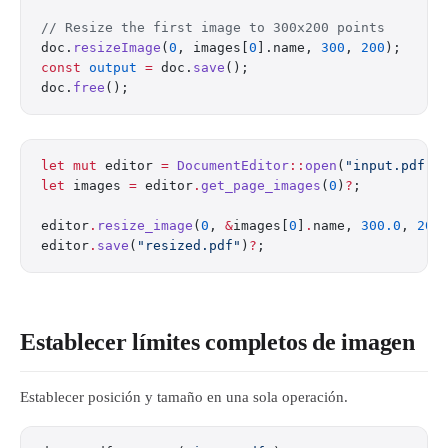
// Resize the first image to 300x200 points
doc.
resizeImage
(
0
, images[
0
].name, 
300
, 
200
);
const
 output
 =
 doc.
save
();
doc.
free
();
let
 mut
 editor 
=
 DocumentEditor
::
open
(
"input.pdf"
)
let
 images 
=
 editor
.
get_page_images
(
0
)
?
;
editor
.
resize_image
(
0
, 
&
images[
0
]
.
name, 
300.0
, 
200
editor
.
save
(
"resized.pdf"
)
?
;
Establecer límites completos de imagen
Establecer posición y tamaño en una sola operación.