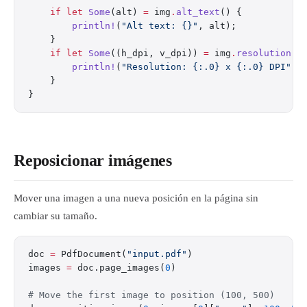
    if
 let
 Some
(alt) 
=
 img
.
alt_text
() {
        println!
(
"Alt text: {}"
, alt);
    }
    if
 let
 Some
((h_dpi, v_dpi)) 
=
 img
.
resolution
()
        println!
(
"Resolution: {:.0} x {:.0} DPI"
, 
    }
}
Reposicionar imágenes
Mover una imagen a una nueva posición en la página sin
cambiar su tamaño.
doc 
=
 PdfDocument(
"input.pdf"
)
images 
=
 doc.page_images(
0
)
# Move the first image to position (100, 500)