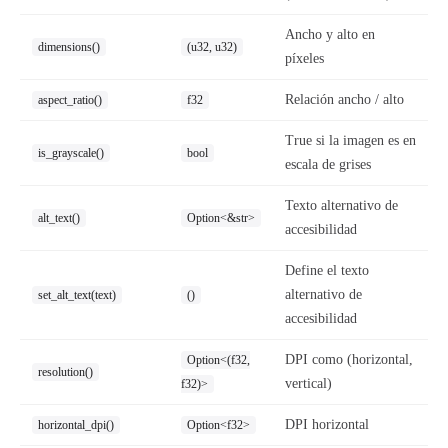
Ancho y alto en
dimensions()
(u32, u32)
píxeles
Relación ancho / alto
aspect_ratio()
f32
True si la imagen es en
is_grayscale()
bool
escala de grises
Texto alternativo de
alt_text()
Option<&str>
accesibilidad
Define el texto
alternativo de
set_alt_text(text)
()
accesibilidad
DPI como (horizontal,
Option<(f32,
resolution()
vertical)
f32)>
DPI horizontal
horizontal_dpi()
Option<f32>