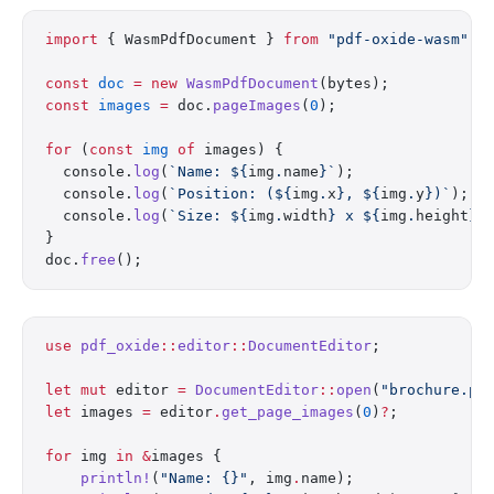
import
 { WasmPdfDocument } 
from
 "pdf-oxide-wasm"
;
const
 doc
 =
 new
 WasmPdfDocument
(bytes);
const
 images
 =
 doc.
pageImages
(
0
);
for
 (
const
 img
 of
 images) {
  console.
log
(
`Name: ${
img
.
name
}`
);
  console.
log
(
`Position: (${
img
.
x
}, ${
img
.
y
})`
);
  console.
log
(
`Size: ${
img
.
width
} x ${
img
.
height
}`
}
doc.
free
();
use
 pdf_oxide
::
editor
::
DocumentEditor
;
let
 mut
 editor 
=
 DocumentEditor
::
open
(
"brochure.pd
let
 images 
=
 editor
.
get_page_images
(
0
)
?
;
for
 img 
in
 &
images {
    println!
(
"Name: {}"
, img
.
name);