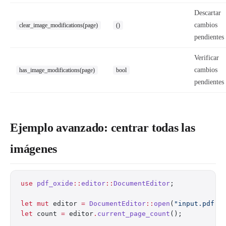
Descartar
cambios
clear_image_modifications(page)
()
pendientes
Verificar
cambios
has_image_modifications(page)
bool
pendientes
Ejemplo avanzado: centrar todas las
imágenes
use
 pdf_oxide
::
editor
::
DocumentEditor
;
let
 mut
 editor 
=
 DocumentEditor
::
open
(
"input.pdf"
)
let
 count 
=
 editor
.
current_page_count
();