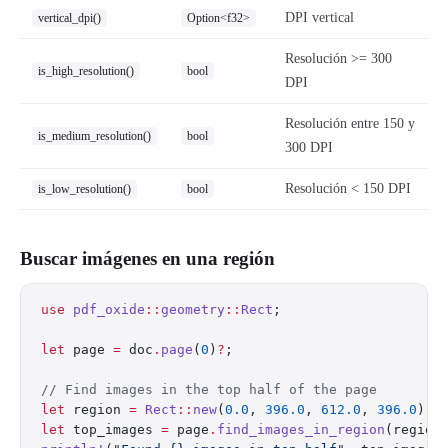
DPI vertical
vertical_dpi()
Option<f32>
Resolución >= 300
is_high_resolution()
bool
DPI
Resolución entre 150 y
is_medium_resolution()
bool
300 DPI
Resolución < 150 DPI
is_low_resolution()
bool
Buscar imágenes en una región
use
 pdf_oxide
::
geometry
::
Rect
;
let
 page 
=
 doc
.
page
(
0
)
?
;
// Find images in the top half of the page
let
 region 
=
 Rect
::
new
(
0.0
, 
396.0
, 
612.0
, 
396.0
);
let
 top_images 
=
 page
.
find_images_in_region
(region