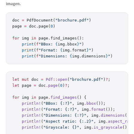
imagen.
doc 
=
 PdfDocument(
"brochure.pdf"
)
page 
=
 doc.page(
0
)
for
 img 
in
 page.find_images():
    print
(
f
"BBox: 
{
img.bbox
}
"
)
    print
(
f
"Format: 
{
img.format
}
"
)
    print
(
f
"Dimensions: 
{
img.dimensions
}
"
)
let
 mut
 doc 
=
 Pdf
::
open
(
"brochure.pdf"
)
?
;
let
 page 
=
 doc
.
page
(
0
)
?
;
for
 img 
in
 page
.
find_images
() {
    println!
(
"BBox: {:?}"
, img
.
bbox
());
    println!
(
"Format: {:?}"
, img
.
format
());
    println!
(
"Dimensions: {:?}"
, img
.
dimensions
())
    println!
(
"Aspect ratio: {:.2}"
, img
.
aspect_rat
    println!
(
"Grayscale: {}"
, img
.
is_grayscale
());