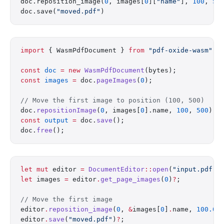
doc.reposition_image(
0
, images[
0
][
"name"
], 
100
, 
50
doc.save(
"moved.pdf"
)
import
 { WasmPdfDocument } 
from
 "pdf-oxide-wasm"
;
const
 doc
 =
 new
 WasmPdfDocument
(bytes);
const
 images
 =
 doc.
pageImages
(
0
);
// Move the first image to position (100, 500)
doc.
repositionImage
(
0
, images[
0
].name, 
100
, 
500
);
const
 output
 =
 doc.
save
();
doc.
free
();
let
 mut
 editor 
=
 DocumentEditor
::
open
(
"input.pdf"
)
let
 images 
=
 editor
.
get_page_images
(
0
)
?
;
// Move the first image
editor
.
reposition_image
(
0
, 
&
images[
0
]
.
name, 
100.0
,
editor
.
save
(
"moved.pdf"
)
?
;