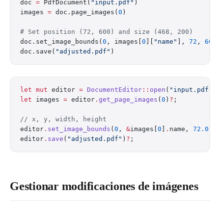
doc 
=
 PdfDocument(
"input.pdf"
)
images 
=
 doc.page_images(
0
)
# Set position (72, 600) and size (468, 200)
doc.set_image_bounds(
0
, images[
0
][
"name"
], 
72
, 
600
doc.save(
"adjusted.pdf"
)
let
 mut
 editor 
=
 DocumentEditor
::
open
(
"input.pdf"
)
let
 images 
=
 editor
.
get_page_images
(
0
)
?
;
// x, y, width, height
editor
.
set_image_bounds
(
0
, 
&
images[
0
]
.
name, 
72.0
, 
editor
.
save
(
"adjusted.pdf"
)
?
;
Gestionar modificaciones de imágenes