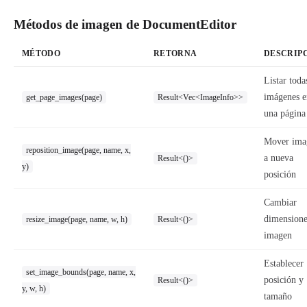
Métodos de imagen de DocumentEditor
MÉTODO
RETORNA
DESCRIP
Listar toda
imágenes e
get_page_images(page)
Result<Vec<ImageInfo>>
una página
Mover ima
reposition_image(page, name, x,
a nueva
Result<()>
y)
posición
Cambiar
dimensione
resize_image(page, name, w, h)
Result<()>
imagen
Establecer
set_image_bounds(page, name, x,
posición y
Result<()>
y, w, h)
tamaño