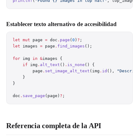
println!
(
"Found {} images in top half"
, top_images
Establecer texto alternativo de accesibilidad
let
 mut
 page 
=
 doc
.
page
(
0
)
?
;
let
 images 
=
 page
.
find_images
();
for
 img 
in
 &
images {
    if
 img
.
alt_text
()
.
is_none
() {
        page
.
set_image_alt_text
(img
.
id
(), 
"Descrip
    }
}
doc
.
save_page
(page)
?
;
Referencia completa de la API