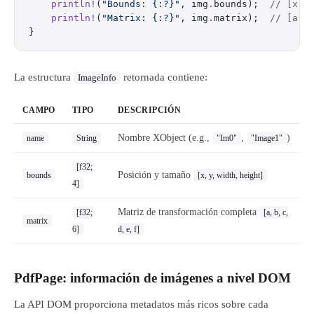
    println!
(
"Bounds: {:?}"
, img
.
bounds);  
// [x, 
    println!
(
"Matrix: {:?}"
, img
.
matrix);  
// [a, 
}
La estructura
retornada contiene:
ImageInfo
CAMPO
TIPO
DESCRIPCIÓN
Nombre XObject (e.g.,
,
)
name
String
"Im0"
"Image1"
[f32;
Posición y tamaño
bounds
[x, y, width, height]
4]
Matriz de transformación completa
[f32;
[a, b, c,
matrix
6]
d, e, f]
PdfPage: información de imágenes a nivel DOM
La API DOM proporciona metadatos más ricos sobre cada