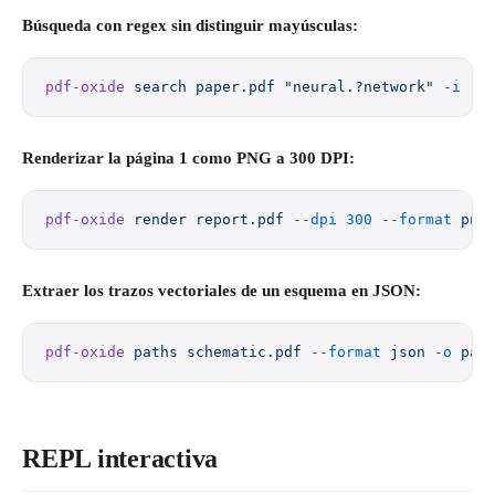
Búsqueda con regex sin distinguir mayúsculas:
pdf-oxide
 search
 paper.pdf
 "neural.?network"
 -i
Renderizar la página 1 como PNG a 300 DPI:
pdf-oxide
 render
 report.pdf
 --dpi
 300
 --format
 png
Extraer los trazos vectoriales de un esquema en JSON:
pdf-oxide
 paths
 schematic.pdf
 --format
 json
 -o
 pat
REPL interactiva