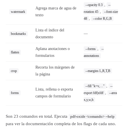
,
--opacity 0.3
--
Agrega marca de agua de
,
watermark
rotation 45
--font-size
texto
,
48
--color R,G,B
Lista el índice del
—
bookmarks
documento
Aplana anotaciones o
,
--forms
--
flatten
formularios
annotations
Recorta los márgenes de
crop
--margins L,R,T,B
la página
,
--fill "k=v,…"
--
Lista, rellena o exporta
,
forms
export fdf|xfdf
--area
campos de formulario
x,y,w,h
Son 23 comandos en total. Ejecuta
pdf-oxide <comando> --help
para ver la documentación completa de los flags de cada uno.