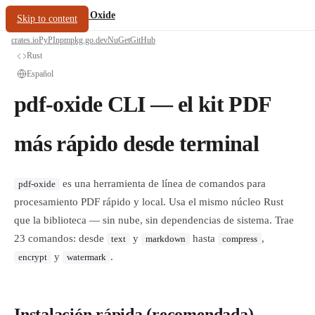
/
PDF Oxide
oxide.fyi
Skip to content
crates.io
PyPI
npm
pkg.go.dev
NuGet
GitHub
Rust
Español
pdf-oxide CLI — el kit PDF
más rápido desde terminal
es una herramienta de línea de comandos para
pdf-oxide
procesamiento PDF rápido y local. Usa el mismo núcleo Rust
que la biblioteca — sin nube, sin dependencias de sistema. Trae
23 comandos: desde
y
hasta
,
text
markdown
compress
y
.
encrypt
watermark
Instalación rápida (recomendada)