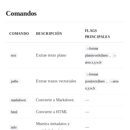
Comandos
FLAGS
COMANDO
DESCRIPCIÓN
PRINCIPALES
--format
Extrae texto plano
,
text
plain|words|lines
--
area x,y,w,h
--format
Extrae trazos vectoriales
,
paths
json|rects|lines
--area
x,y,w,h
Convierte a Markdown
—
markdown
Convierte a HTML
—
html
Muestra metadatos y
—
info