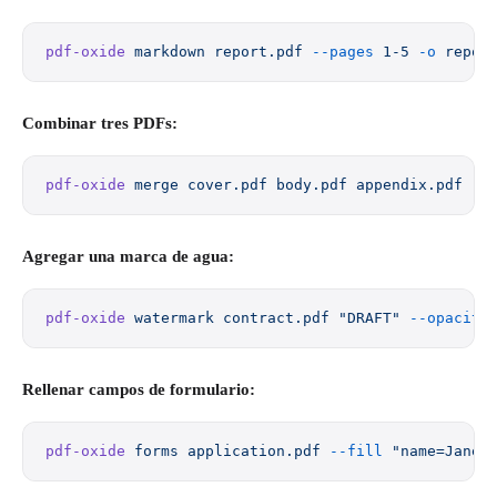
pdf-oxide
 markdown
 report.pdf
 --pages
 1-5
 -o
 repor
Combinar tres PDFs:
pdf-oxide
 merge
 cover.pdf
 body.pdf
 appendix.pdf
 -o
Agregar una marca de agua:
pdf-oxide
 watermark
 contract.pdf
 "DRAFT"
 --opacity
Rellenar campos de formulario:
pdf-oxide
 forms
 application.pdf
 --fill
 "name=Jane 