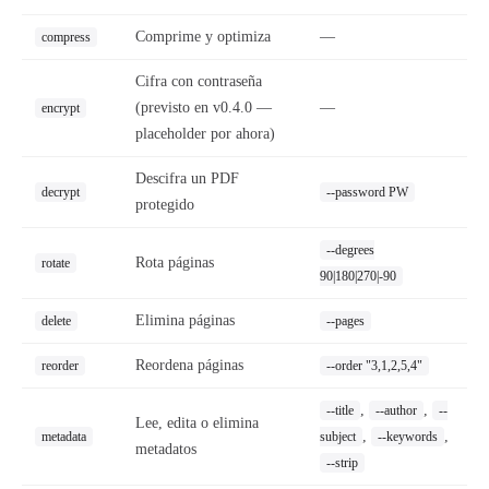
Comprime y optimiza
—
compress
Cifra con contraseña
(previsto en v0.4.0 —
—
encrypt
placeholder por ahora)
Descifra un PDF
decrypt
--password PW
protegido
--degrees
Rota páginas
rotate
90|180|270|-90
Elimina páginas
delete
--pages
Reordena páginas
reorder
--order "3,1,2,5,4"
,
,
--title
--author
--
Lee, edita o elimina
,
,
metadata
subject
--keywords
metadatos
--strip