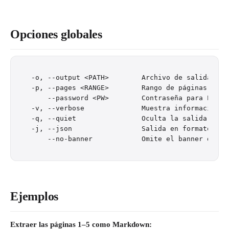
Opciones globales
-o, --output <PATH>        Archivo de salida (po
-p, --pages <RANGE>        Rango de páginas: "1-5
    --password <PW>        Contraseña para PDFs c
-v, --verbose              Muestra información de
-q, --quiet                Oculta la salida no es
-j, --json                 Salida en formato JSON
Ejemplos
Extraer las páginas 1–5 como Markdown: