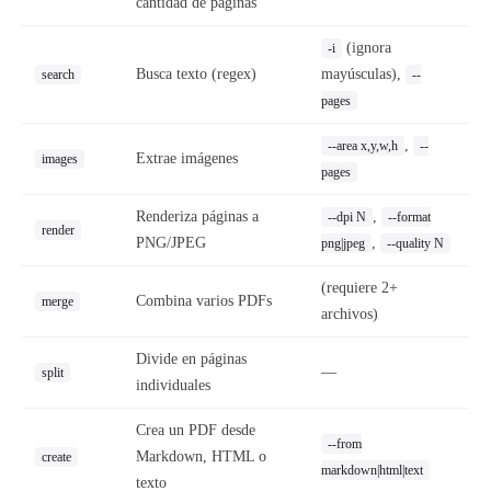
cantidad de páginas
(ignora
-i
Busca texto (regex)
mayúsculas),
search
--
pages
,
--area x,y,w,h
--
Extrae imágenes
images
pages
Renderiza páginas a
,
--dpi N
--format
render
PNG/JPEG
,
png|jpeg
--quality N
(requiere 2+
Combina varios PDFs
merge
archivos)
Divide en páginas
—
split
individuales
Crea un PDF desde
--from
Markdown, HTML o
create
markdown|html|text
texto