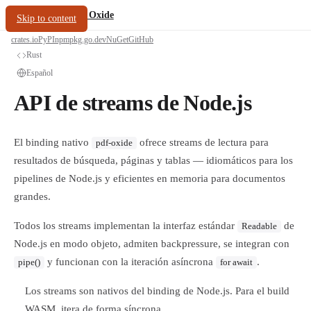
/
PDF Oxide
oxide.fyi
Skip to content
crates.io
PyPI
npm
pkg.go.dev
NuGet
GitHub
Rust
Español
API de streams de Node.js
El binding nativo
ofrece streams de lectura para
pdf-oxide
resultados de búsqueda, páginas y tablas — idiomáticos para los
pipelines de Node.js y eficientes en memoria para documentos
grandes.
Todos los streams implementan la interfaz estándar
de
Readable
Node.js en modo objeto, admiten backpressure, se integran con
y funcionan con la iteración asíncrona
.
pipe()
for await
Los streams son nativos del binding de Node.js. Para el build
WASM, itera de forma síncrona.