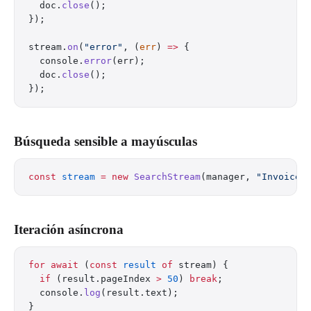
  doc.
close
();
});
stream.
on
(
"error"
, (
err
) 
=>
 {
  console.
error
(err);
  doc.
close
();
});
Búsqueda sensible a mayúsculas
const
 stream
 =
 new
 SearchStream
(manager, 
"Invoice"
Iteración asíncrona
for
 await
 (
const
 result
 of
 stream) {
  if
 (result.pageIndex 
>
 50
) 
break
;
  console.
log
(result.text);
}