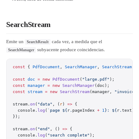
SearchStream
Emite un
cada vez, a medida que el
SearchResult
subyacente produce coincidencias.
SearchManager
const
 { 
PdfDocument
, 
SearchManager
, 
SearchStream
 }
const
 doc
 =
 new
 PdfDocument
(
"large.pdf"
);
const
 manager
 =
 new
 SearchManager
(doc);
const
 stream
 =
 new
 SearchStream
(manager, 
"invoice"
stream.
on
(
"data"
, (
r
) 
=>
 {
  console.
log
(
`page ${
r
.
pageIndex
 +
 1
}: ${
r
.
text
}`
});
stream.
on
(
"end"
, () 
=>
 {
  console.
log
(
"search complete"
);