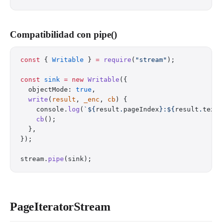
Compatibilidad con pipe()
const
 { 
Writable
 } 
=
 require
(
"stream"
);
const
 sink
 =
 new
 Writable
({
  objectMode: 
true
,
  write
(
result
, 
_enc
, 
cb
) {
    console.
log
(
`${
result
.
pageIndex
}:${
result
.
text
    cb
();
  },
});
stream.
pipe
(sink);
PageIteratorStream