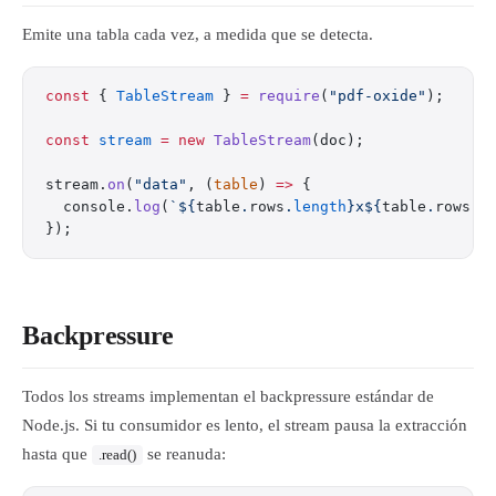
Emite una tabla cada vez, a medida que se detecta.
const
 { 
TableStream
 } 
=
 require
(
"pdf-oxide"
);
const
 stream
 =
 new
 TableStream
(doc);
stream.
on
(
"data"
, (
table
) 
=>
 {
  console.
log
(
`${
table
.
rows
.
length
}x${
table
.
rows
[
0
});
Backpressure
Todos los streams implementan el backpressure estándar de
Node.js. Si tu consumidor es lento, el stream pausa la extracción
hasta que
se reanuda:
.read()