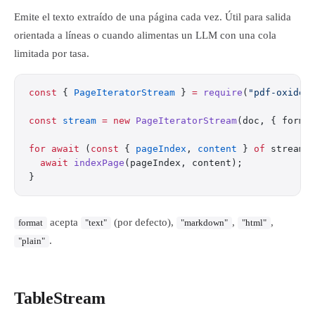
Emite el texto extraído de una página cada vez. Útil para salida
orientada a líneas o cuando alimentas un LLM con una cola
limitada por tasa.
const
 { 
PageIteratorStream
 } 
=
 require
(
"pdf-oxide"
const
 stream
 =
 new
 PageIteratorStream
(doc, { forma
for
 await
 (
const
 { 
pageIndex
, 
content
 } 
of
 stream)
  await
 indexPage
(pageIndex, content);
}
acepta
(por defecto),
,
,
format
"text"
"markdown"
"html"
.
"plain"
TableStream