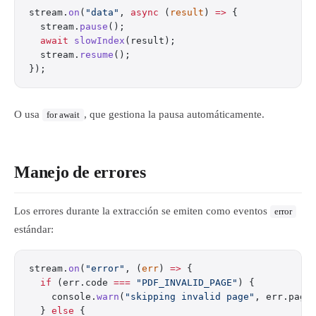
stream.
on
(
"data"
, 
async
 (
result
) 
=>
 {
  stream.
pause
();
  await
 slowIndex
(result);
  stream.
resume
();
});
O usa
, que gestiona la pausa automáticamente.
for await
Manejo de errores
Los errores durante la extracción se emiten como eventos
error
estándar:
stream.
on
(
"error"
, (
err
) 
=>
 {
  if
 (err.code 
===
 "PDF_INVALID_PAGE"
) {
    console.
warn
(
"skipping invalid page"
, err.page
  } 
else
 {