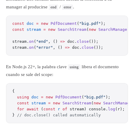
manager al producirse
/
.
end
error
const
 doc
 =
 new
 PdfDocument
(
"big.pdf"
);
const
 stream
 =
 new
 SearchStream
(
new
 SearchManager
(
stream.
on
(
"end"
, () 
=>
 doc.
close
());
stream.
on
(
"error"
, () 
=>
 doc.
close
());
En Node.js 22+, la palabra clave
libera el documento
using
cuando se sale del scope:
{
  using
 doc
 =
 new
 PdfDocument
(
"big.pdf"
);
  const
 stream
 =
 new
 SearchStream
(
new
 SearchManage
  for
 await
 (
const
 r
 of
 stream) console.
log
(r);
} 
// doc.close() called automatically