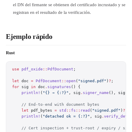
el DN del firmante se obtienen del certificado incrustado y se
registran en el resultado de la verificación.
Ejemplo rápido
Rust
use
 pdf_oxide
::
PdfDocument
;
let
 doc 
=
 PdfDocument
::
open
(
"signed.pdf"
)
?
;
for
 sig 
in
 doc
.
signatures
() {
    println!
(
"{} → {:?}"
, sig
.
signer_name
(), sig
.
v
    // End-to-end with document bytes
    let
 pdf_bytes 
=
 std
::
fs
::
read
(
"signed.pdf"
)
?
;
    println!
(
"detached ok = {:?}"
, sig
.
verify_deta
    // Cert inspection + trust-root / expiry / sig