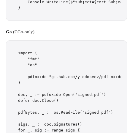
    Console.WriteLine($"subject={cert.Subject} i
Go
(CGo-only)
import (

    "fmt"

    "os"

    pdfoxide "github.com/yfedoseev/pdf_oxide/go"

)

doc, _ := pdfoxide.Open("signed.pdf")

defer doc.Close()

pdfBytes, _ := os.ReadFile("signed.pdf")

sigs, _ := doc.Signatures()

for _, sig := range sigs {
