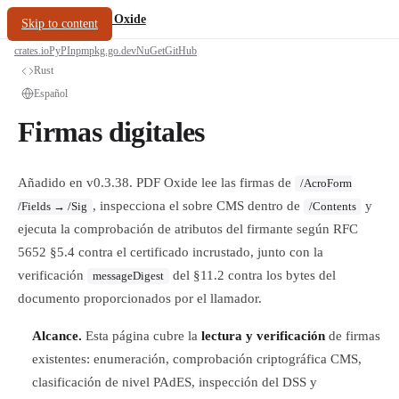
/
PDF Oxide
oxide.fyi
Skip to content
crates.io
PyPI
npm
pkg.go.dev
NuGet
GitHub
Rust
Español
Firmas digitales
Añadido en v0.3.38. PDF Oxide lee las firmas de
/AcroForm
, inspecciona el sobre CMS dentro de
y
/Fields → /Sig
/Contents
ejecuta la comprobación de atributos del firmante según RFC
5652 §5.4 contra el certificado incrustado, junto con la
verificación
del §11.2 contra los bytes del
messageDigest
documento proporcionados por el llamador.
Alcance.
Esta página cubre la
lectura y verificación
de firmas
existentes: enumeración, comprobación criptográfica CMS,
clasificación de nivel PAdES, inspección del DSS y