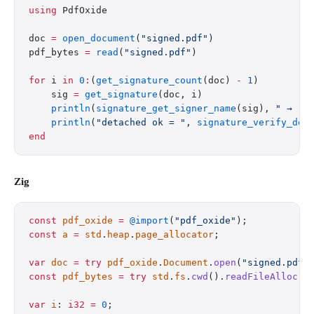
using
 PdfOxide
doc 
=
 open_document
(
"signed.pdf"
)
pdf_bytes 
=
 read
(
"signed.pdf"
)
for
 i 
in
 0
:
(
get_signature_count
(doc) 
-
 1
)
    sig 
=
 get_signature
(doc, i)
    println
(
signature_get_signer_name
(sig), 
" → "
,
    println
(
"detached ok = "
, 
signature_verify_det
end
Zig
const
 pdf_oxide
 =
 @import
(
"pdf_oxide"
);
const
 a
 =
 std
.
heap
.
page_allocator
;
var
 doc
 =
 try
 pdf_oxide
.
Document
.
open
(
"signed.pdf"
const
 pdf_bytes
 =
 try
 std
.
fs
.
cwd
().
readFileAlloc
(
a
var
 i
: 
i32
 =
 0
;