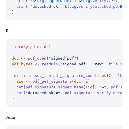
  print
(
'
${
sig
.
signerName
}
 → 
${
sig
.
verify
()}
'
);   
  print
(
'detached ok = 
${
sig
.
verifyDetached
(
pdfByt
}
R
library
(
pdfoxide
)
doc
 <-
 pdf_open
(
"signed.pdf"
)
pdf_bytes
 <-
 readBin
(
"signed.pdf"
,
 "raw"
,
 file.inf
for
 (
i
 in
 seq_len
(
pdf_signature_count
(
doc
)) 
-
 1L
) 
  sig
 <-
 pdf_get_signature
(
doc
,
 i
)
  cat
(
pdf_signature_signer_name
(
sig
)
,
 "→"
,
 pdf_sig
  cat
(
"detached ok ="
,
 pdf_signature_verify_detach
}
Julia