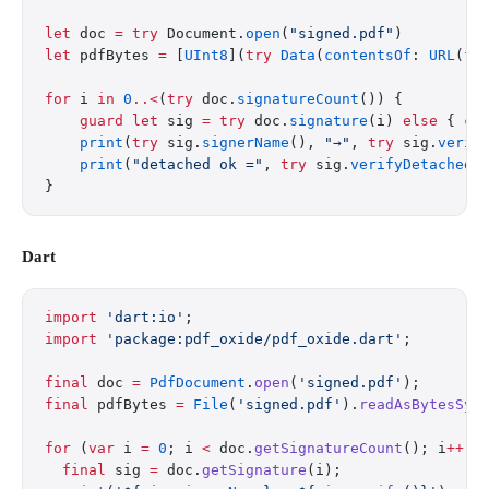
let
 doc 
=
 try
 Document.
open
(
"signed.pdf"
)
let
 pdfBytes 
=
 [
UInt8
](
try
 Data
(
contentsOf
: 
URL
(
fi
for
 i 
in
 0
..<
(
try
 doc.
signatureCount
()) {
    guard
 let
 sig 
=
 try
 doc.
signature
(i) 
else
 { 
co
    print
(
try
 sig.
signerName
(), 
"→"
, 
try
 sig.
verif
    print
(
"detached ok ="
, 
try
 sig.
verifyDetached
(
}
Dart
import
 'dart:io'
;
import
 'package:pdf_oxide/pdf_oxide.dart'
;
final
 doc 
=
 PdfDocument
.
open
(
'signed.pdf'
);
final
 pdfBytes 
=
 File
(
'signed.pdf'
).
readAsBytesSyn
for
 (
var
 i 
=
 0
; i 
<
 doc.
getSignatureCount
(); i
++
) 
  final
 sig 
=
 doc.
getSignature
(i);