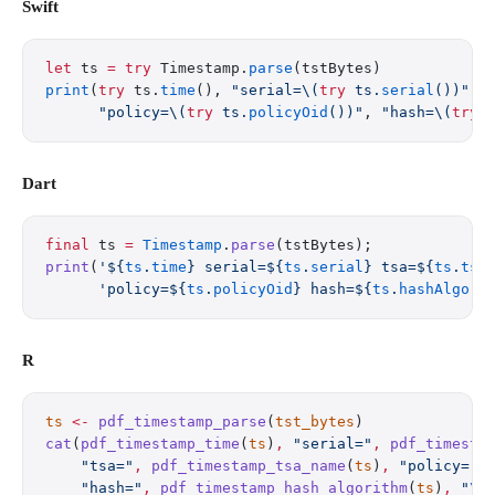
Swift
let
 ts 
=
 try
 Timestamp.
parse
(tstBytes)
print
(
try
 ts.
time
(), 
"serial=
\(
try
 ts.
serial
())
"
, 
      "policy=
\(
try
 ts.
policyOid
())
"
, 
"hash=
\(
try
 
Dart
final
 ts 
=
 Timestamp
.
parse
(tstBytes);
print
(
'
${
ts
.
time
}
 serial=
${
ts
.
serial
}
 tsa=
${
ts
.
tsa
      'policy=
${
ts
.
policyOid
}
 hash=
${
ts
.
hashAlgori
R
ts
 <-
 pdf_timestamp_parse
(
tst_bytes
)
cat
(
pdf_timestamp_time
(
ts
)
,
 "serial="
,
 pdf_timesta
    "tsa="
,
 pdf_timestamp_tsa_name
(
ts
)
,
 "policy="
,
    "hash="
,
 pdf_timestamp_hash_algorithm
(
ts
)
,
 "
\n