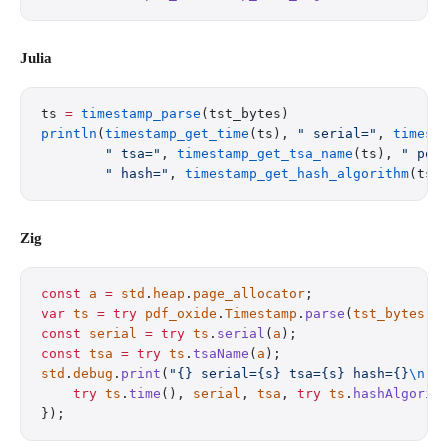
Julia
ts 
=
 timestamp_parse
(tst_bytes)
println
(
timestamp_get_time
(ts), 
" serial="
, 
timest
        " tsa="
, 
timestamp_get_tsa_name
(ts), 
" pol
        " hash="
, 
timestamp_get_hash_algorithm
(ts)
Zig
const
 a
 =
 std
.
heap
.
page_allocator
;
var
 ts
 =
 try
 pdf_oxide
.
Timestamp
.
parse
(
tst_bytes
);
const
 serial
 =
 try
 ts
.
serial
(
a
);
const
 tsa
 =
 try
 ts
.
tsaName
(
a
);
std
.
debug
.
print
(
"{} serial={s} tsa={s} hash={}
\n
"
,
    try
 ts
.
time
(), 
serial
, 
tsa
, 
try
 ts
.
hashAlgorit
});