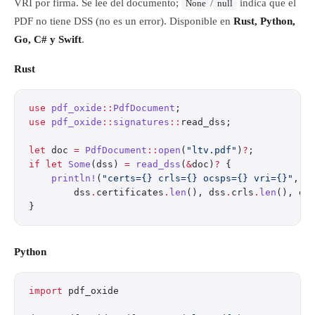
VRI por firma. Se lee del documento;
/
indica que el
None
null
PDF no tiene DSS (no es un error). Disponible en
Rust, Python,
Go, C# y Swift
.
Rust
use
 pdf_oxide
::
PdfDocument
;
use
 pdf_oxide
::
signatures
::
read_dss;
let
 doc 
=
 PdfDocument
::
open
(
"ltv.pdf"
)
?
;
if
 let
 Some
(dss) 
=
 read_dss
(
&
doc)
?
 {
    println!
(
"certs={} crls={} ocsps={} vri={}"
,
        dss
.
certificates
.
len
(), dss
.
crls
.
len
(), ds
}
Python
import
 pdf_oxide