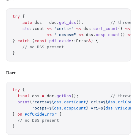
try
 {
    auto
 dss 
=
 doc.
get_dss
();
           // throws 
    std
::cout 
<<
 "certs="
 <<
 dss.
cert_count
() 
<<
 "
              <<
 " ocsps="
 <<
 dss.
ocsp_count
() 
<<
 
} 
catch
 (
const
 pdf_oxide
::Error
&
) {
    // no DSS present
}
Dart
try
 {
  final
 dss 
=
 doc.
getDss
();             
// throws 
  print
(
'certs=
${
dss
.
certCount
}
 crls=
${
dss
.
crlCoun
        'ocsps=
${
dss
.
ocspCount
}
 vri=
${
dss
.
vriCount
} 
on
 PdfOxideError
 {
  // no DSS present
}