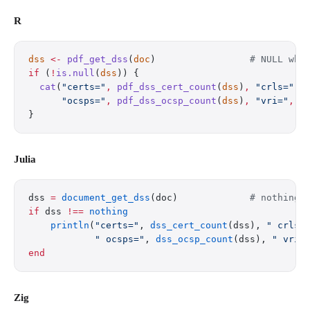
R
dss
 <-
 pdf_get_dss
(
doc
)                 
# NULL whe
if
 (
!
is.null
(
dss
)) {
  cat
(
"certs="
,
 pdf_dss_cert_count
(
dss
)
,
 "crls="
,
 
      "ocsps="
,
 pdf_dss_ocsp_count
(
dss
)
,
 "vri="
,
 p
}
Julia
dss 
=
 document_get_dss
(doc)             
# nothing 
if
 dss 
!==
 nothing
    println
(
"certs="
, 
dss_cert_count
(dss), 
" crls=
            " ocsps="
, 
dss_ocsp_count
(dss), 
" vri=
end
Zig