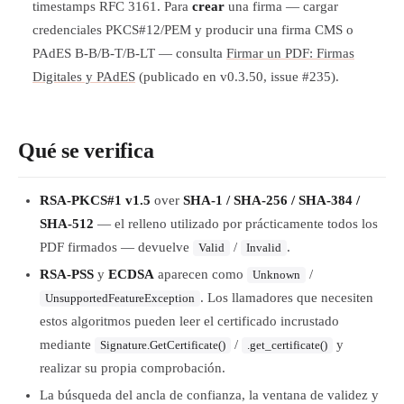
timestamps RFC 3161. Para
crear
una firma — cargar
credenciales PKCS#12/PEM y producir una firma CMS o
PAdES B-B/B-T/B-LT — consulta
Firmar un PDF: Firmas
Digitales y PAdES
(publicado en v0.3.50, issue #235).
Qué se verifica
RSA-PKCS#1 v1.5
over
SHA-1 / SHA-256 / SHA-384 /
SHA-512
— el relleno utilizado por prácticamente todos los
PDF firmados — devuelve
/
.
Valid
Invalid
RSA-PSS
y
ECDSA
aparecen como
/
Unknown
. Los llamadores que necesiten
UnsupportedFeatureException
estos algoritmos pueden leer el certificado incrustado
mediante
/
y
Signature.GetCertificate()
.get_certificate()
realizar su propia comprobación.
La búsqueda del ancla de confianza, la ventana de validez y