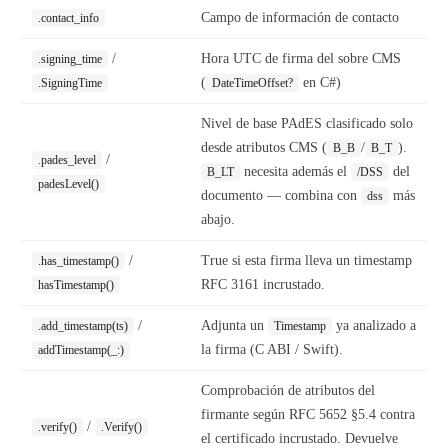
Campo de información de contacto
.contact_info
/
Hora UTC de firma del sobre CMS
.signing_time
(
en C#)
.SigningTime
DateTimeOffset?
Nivel de base PAdES clasificado solo
desde atributos CMS (
/
).
B_B
B_T
/
.pades_level
necesita además el
del
B_LT
/DSS
padesLevel()
documento — combina con
más
dss
abajo.
/
True si esta firma lleva un timestamp
.has_timestamp()
RFC 3161 incrustado.
hasTimestamp()
/
Adjunta un
ya analizado a
.add_timestamp(ts)
Timestamp
la firma (C ABI / Swift).
addTimestamp(_:)
Comprobación de atributos del
firmante según RFC 5652 §5.4 contra
/
.verify()
.Verify()
el certificado incrustado. Devuelve