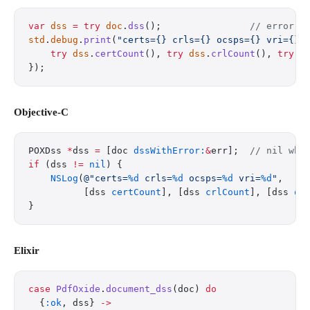
var
 dss
 =
 try
 doc
.
dss
();                
// error i
std
.
debug
.
print
(
"certs={} crls={} ocsps={} vri={}
\
    try
 dss
.
certCount
(), 
try
 dss
.
crlCount
(), 
try
 d
});
Objective-C
POXDss 
*
dss 
=
 [doc 
dssWithError:
&
err];  
// nil whe
if
 (dss 
!=
 nil
) {
    NSLog
(
@"certs=
%d
 crls=
%d
 ocsps=
%d
 vri=
%d
"
,
          [dss 
certCount
], [dss 
crlCount
], [dss 
oc
}
Elixir
case
 PdfOxide
.
document_dss
(doc) 
do
  {
:ok
, dss} 
->