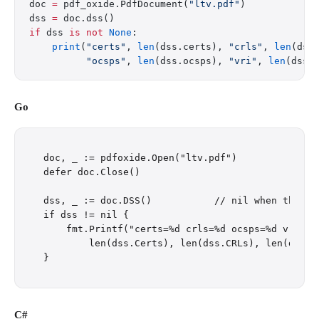
doc 
=
 pdf_oxide.PdfDocument(
"ltv.pdf"
)
dss 
=
 doc.dss()
if
 dss 
is
 not
 None
:
    print
(
"certs"
, 
len
(dss.certs), 
"crls"
, 
len
(dss
          "ocsps"
, 
len
(dss.ocsps), 
"vri"
, 
len
(dss.
Go
doc, _ := pdfoxide.Open("ltv.pdf")

defer doc.Close()

dss, _ := doc.DSS()           // nil when the PDF
if dss != nil {

    fmt.Printf("certs=%d crls=%d ocsps=%d vri=%d\
        len(dss.Certs), len(dss.CRLs), len(dss.OC
C#