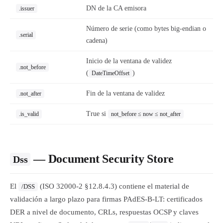
DN de la CA emisora
.issuer
Número de serie (como bytes big-endian o
.serial
cadena)
Inicio de la ventana de validez
.not_before
(
)
DateTimeOffset
Fin de la ventana de validez
.not_after
True si
.is_valid
not_before ≤ now ≤ not_after
— Document Security Store
Dss
El
(ISO 32000-2 §12.8.4.3) contiene el material de
/DSS
validación a largo plazo para firmas PAdES-B-LT: certificados
DER a nivel de documento, CRLs, respuestas OCSP y claves