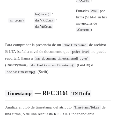
(
)
/OCSPs
Entradas
por
/VRI
/
len(dss.vri)
firma (SHA-1 en hex
/
vri_count()
dss.VRICount
mayúsculas de
dss.VriCount
)
/Contents
Para comprobar la presencia de un
de archivo
/DocTimeStamp
B-LTA (señal a nivel de documento que
no puede
pades_level
reportar), llama a
has_document_timestamp(pdf_bytes)
(Rust/Python),
(Go/C#) o
doc.HasDocumentTimestamp()
(Swift).
doc.hasTimestamp()
— RFC 3161
Timestamp
TSTInfo
Analiza el blob de timestamp del atributo
de
TimeStampToken
una firma, o de una respuesta RFC 3161 independiente.