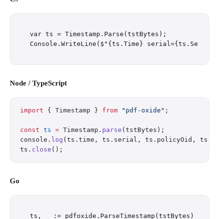
var ts = Timestamp.Parse(tstBytes);

Node / TypeScript
import
 { Timestamp } 
from
 "pdf-oxide"
;
const
 ts
 =
 Timestamp.
parse
(tstBytes);
console.
log
(ts.time, ts.serial, ts.policyOid, ts.t
ts.
close
();
Go
ts, _ := pdfoxide.ParseTimestamp(tstBytes)
