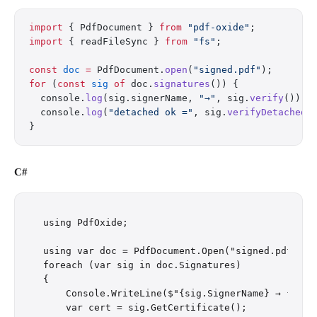
import
 { PdfDocument } 
from
 "pdf-oxide"
;
import
 { readFileSync } 
from
 "fs"
;
const
 doc
 =
 PdfDocument.
open
(
"signed.pdf"
);
for
 (
const
 sig
 of
 doc.
signatures
()) {
  console.
log
(sig.signerName, 
"→"
, sig.
verify
());
  console.
log
(
"detached ok ="
, sig.
verifyDetached
(
}
C#
using PdfOxide;

using var doc = PdfDocument.Open("signed.pdf");

foreach (var sig in doc.Signatures)

{

    Console.WriteLine($"{sig.SignerName} → {sig.V
    var cert = sig.GetCertificate();
