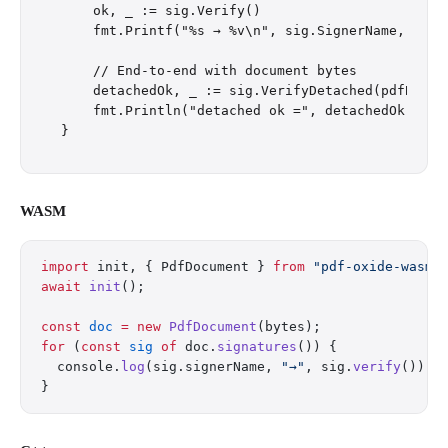
    ok, _ := sig.Verify()

    fmt.Printf("%s → %v\n", sig.SignerName, ok)

    // End-to-end with document bytes

    detachedOk, _ := sig.VerifyDetached(pdfBytes)
    fmt.Println("detached ok =", detachedOk)

WASM
import
 init, { PdfDocument } 
from
 "pdf-oxide-wasm/
await
 init
();
const
 doc
 =
 new
 PdfDocument
(bytes);
for
 (
const
 sig
 of
 doc.
signatures
()) {
  console.
log
(sig.signerName, 
"→"
, sig.
verify
());
}