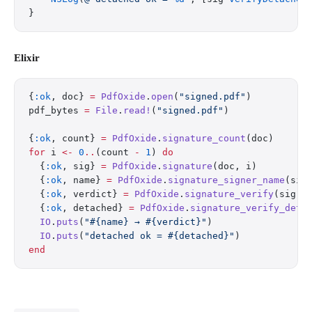
}
Elixir
{
:ok
, doc} 
=
 PdfOxide
.
open
(
"signed.pdf"
)
pdf_bytes 
=
 File
.
read!
(
"signed.pdf"
)
{
:ok
, count} 
=
 PdfOxide
.
signature_count
(doc)
for
 i 
<-
 0
..
(count 
-
 1
) 
do
  {
:ok
, sig} 
=
 PdfOxide
.
signature
(doc, i)
  {
:ok
, name} 
=
 PdfOxide
.
signature_signer_name
(sig
  {
:ok
, verdict} 
=
 PdfOxide
.
signature_verify
(sig) 
  {
:ok
, detached} 
=
 PdfOxide
.
signature_verify_deta
  IO
.
puts
(
"
#{name}
 → 
#{verdict}
"
)
  IO
.
puts
(
"detached ok = 
#{detached}
"
)
end