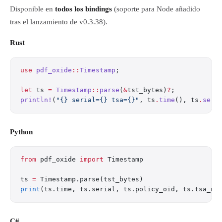
Disponible en
todos los bindings
(soporte para Node añadido
tras el lanzamiento de v0.3.38).
Rust
use
 pdf_oxide
::
Timestamp
;
let
 ts 
=
 Timestamp
::
parse
(
&
tst_bytes)
?
;
println!
(
"{} serial={} tsa={}"
, ts
.
time
(), ts
.
seri
Python
from
 pdf_oxide 
import
 Timestamp
ts 
=
 Timestamp.parse(tst_bytes)
print
(ts.time, ts.serial, ts.policy_oid, ts.tsa_na
C#