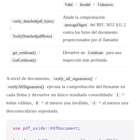
/
/
.
Valid
Invalid
Unknown
Añade la comprobación
.verify_detached(pdf_bytes)
del RFC 5652 §11.2
messageDigest
/
contra los bytes del documento
.VerifyDetached(pdfBytes)
proporcionados por el llamador.
/
Devuelve un
para una
.get_certificate()
Certificate
inspección más profunda.
.GetCertificate()
A nivel de documento,
/
verify_all_signatures()
ejecuta la comprobación del firmante en
verifyAllSignatures()
cada firma y devuelve un único resultado consolidado:
=
1
todas válidas,
= al menos una inválida,
= al menos una
0
-1
desconocida/no soportada.
use
 pdf_oxide
::
PdfDocument
;