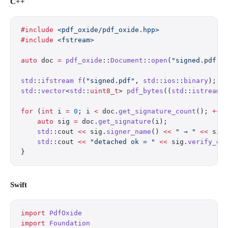
C++
#include
 <pdf_oxide/pdf_oxide.hpp>
#include
 <fstream>
auto
 doc 
=
 pdf_oxide
::
Document
::
open
(
"signed.pdf"
)
std
::
ifstream
 f
(
"signed.pdf"
, 
std
::
ios
::
binary
);
std
::
vector
<
std
::
uint8_t
> 
pdf_bytes
((
std
::
istreamb
for
 (
int
 i 
=
 0
; i 
<
 doc.
get_signature_count
(); 
++
i
    auto
 sig 
=
 doc.
get_signature
(i);
    std
::cout 
<<
 sig.
signer_name
() 
<<
 " → "
 <<
 sig
    std
::cout 
<<
 "detached ok = "
 <<
 sig.
verify_de
}
Swift
import
 PdfOxide
import
 Foundation