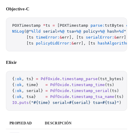
Objective-C
POXTimestamp 
*
ts 
=
 [POXTimestamp 
parse:
tstBytes 
er
NSLog
(
@"
%lld
 serial=
%@
 tsa=
%@
 policy=
%@
 hash=
%d
"
,
      [ts 
timeError:
&
err], [ts 
serialError:
&
err], 
      [ts 
policyOidError:
&
err], [ts 
hashAlgorithmE
Elixir
{
:ok
, ts} 
=
 PdfOxide
.
timestamp_parse
(tst_bytes)
{
:ok
, time}   
=
 PdfOxide
.
timestamp_time
(ts)
{
:ok
, serial} 
=
 PdfOxide
.
timestamp_serial
(ts)
{
:ok
, tsa}    
=
 PdfOxide
.
timestamp_tsa_name
(ts)
IO
.
puts
(
"
#{time}
 serial=
#{serial}
 tsa=
#{tsa}
"
)
PROPIEDAD
DESCRIPCIÓN