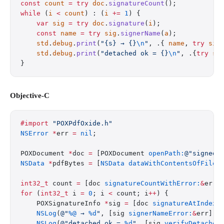
const
 count
 =
 try
 doc
.
signatureCount
();
while
 (
i
 <
 count
) : (
i
 +=
 1
) {
    var
 sig
 =
 try
 doc
.
signature
(
i
);
    const
 name
 =
 try
 sig
.
signerName
(
a
);
    std
.
debug
.
print
(
"{s} → {}
\n
"
, .{ 
name
, 
try
 sig
    std
.
debug
.
print
(
"detached ok = {}
\n
"
, .{
try
 si
}
Objective-C
#import
 "POXPdfOxide.h"
NSError
 *
err 
=
 nil
;
POXDocument 
*
doc 
=
 [POXDocument 
openPath:
@"signed.
NSData
 *
pdfBytes 
=
 [
NSData
 dataWithContentsOfFile:
int32_t
 count 
=
 [doc 
signatureCountWithError:
&
err]
for
 (
int32_t
 i 
=
 0
; i 
<
 count; i
++
) {
    POXSignatureInfo 
*
sig 
=
 [doc 
signatureAtIndex:
    NSLog
(
@"
%@
 → 
%d
"
, [sig 
signerNameError:
&
err], 
    NSLog
(
@"detached ok = 
%d
"
, [sig 
verifyDetached