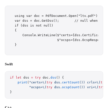
using var doc = PdfDocument.Open("ltv.pdf");

var dss = doc.GetDss();        // null when the P
if (dss is not null)

{

    Console.WriteLine($"certs={dss.Certificates.
                      $"ocsps={dss.OcspResponses.
Swift
if
 let
 dss 
=
 try
 doc.
dss
() {
    print
(
"certs=
\(
try
 dss.
certCount
())
 crls=
\(
try
          "ocsps=
\(
try
 dss.
ocspCount
())
 vri=
\(
try
 
}
C++