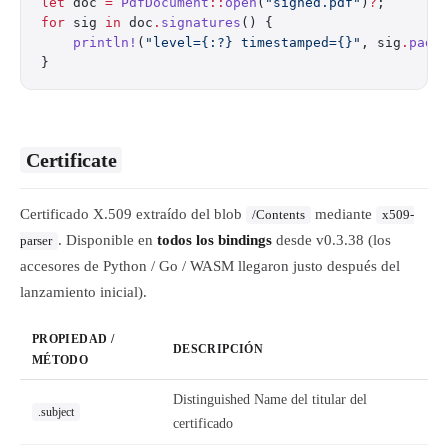
let
 doc 
=
 PdfDocument
::
open
(
"signed.pdf"
)
?
;
for
 sig 
in
 doc
.
signatures
() {
    println!
(
"level={:?} timestamped={}"
, sig
.
pade
}
Certificate
Certificado X.509 extraído del blob
mediante
/Contents
x509-
. Disponible en
todos los bindings
desde v0.3.38 (los
parser
accesores de Python / Go / WASM llegaron justo después del
lanzamiento inicial).
PROPIEDAD /
DESCRIPCIÓN
MÉTODO
Distinguished Name del titular del
.subject
certificado