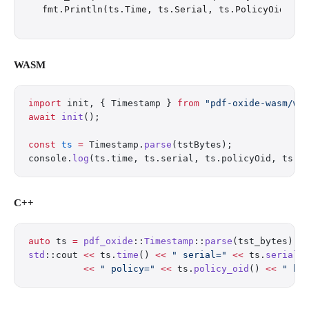
WASM
import
 init, { Timestamp } 
from
 "pdf-oxide-wasm/we
await
 init
();
const
 ts
 =
 Timestamp.
parse
(tstBytes);
console.
log
(ts.time, ts.serial, ts.policyOid, ts.t
C++
auto
 ts 
=
 pdf_oxide
::
Timestamp
::
parse
(tst_bytes);
std
::cout 
<<
 ts.
time
() 
<<
 " serial="
 <<
 ts.
serial
(
          <<
 " policy="
 <<
 ts.
policy_oid
() 
<<
 " ha