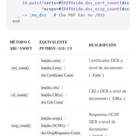
    IO
.
puts
(
"certs=
#{
PdfOxide
.
dss_cert_count
(dss)}
            "ocsps=
#{
PdfOxide
.
dss_ocsp_count
(dss)}
  _
 ->
 :no_dss
   # the PDF has no /DSS
end
MÉTODO C
EQUIVALENTE
DESCRIPCIÓN
ABI / SWIFT
PYTHON / GO / C#
/
Certificados DER a
len(dss.certs)
/
nivel de documento
cert_count()
len(dss.Certs)
(
)
dss.Certificates.Count
/Certs
/
len(dss.crls)
CRLs DER a nivel de
/
crl_count()
len(dss.CRLs)
documento (
)
/CRLs
dss.Crls.Count
Respuestas OCSP
/
len(dss.ocsps)
DER a nivel de
/
ocsp_count()
len(dss.OCSPs)
documento
dss.OcspResponses.Count