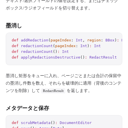
テキスト/選択フィールドの値を設定する、またはチェック
ボックス/ラジオフィールドを切り替えます。
墨消し
def
 addRedaction
(
pageIndex
: 
Int
, 
region
: 
BBox
)
:
 Do
def
 redactionCount
(
pageIndex
: 
Int
)
:
 Int
def
 redactionCount
()
:
 Int
def
 applyRedactionsDestructive
()
:
 RedactResult
墨消し矩形をキューに入れ、ページごとまたは合計の保留中
の墨消し件数を数え、それらを破壊的に適用（背後のコンテ
ンツを削除）して
を返します。
RedactResult
メタデータと保存
def
 scrubMetadata
()
:
 DocumentEditor