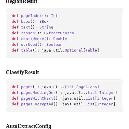
RegionResult
def
 pageIndex
()
:
 Int
def
 bbox
()
:
 BBox
def
 text
()
:
 String
def
 reason
()
:
 ExtractReason
def
 confidence
()
:
 Double
def
 ocrUsed
()
:
 Boolean
def
 table
()
:
 java.util.
Optional
[
Table
]
ClassifyResult
def
 pages
()
:
 java.util.
List
[
PageClass
]
def
 pagesNeedingOcr
()
:
 java.util.
List
[
Integer
]
def
 pagesWithChart
()
:
 java.util.
List
[
Integer
]
def
 pagesEncrypted
()
:
 java.util.
List
[
Integer
]
AutoExtractConfig