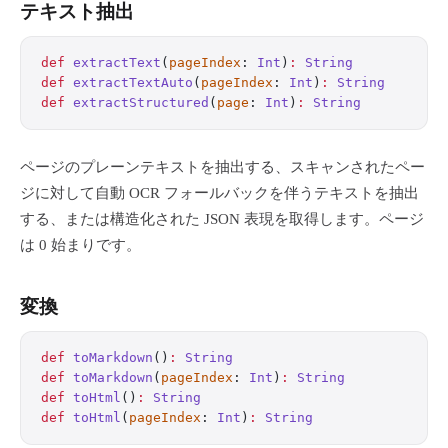
テキスト抽出
def
 extractText
(
pageIndex
: 
Int
)
:
 String
def
 extractTextAuto
(
pageIndex
: 
Int
)
:
 String
def
 extractStructured
(
page
: 
Int
)
:
 String
ページのプレーンテキストを抽出する、スキャンされたペー
ジに対して自動 OCR フォールバックを伴うテキストを抽出
する、または構造化された JSON 表現を取得します。ページ
は 0 始まりです。
変換
def
 toMarkdown
()
:
 String
def
 toMarkdown
(
pageIndex
: 
Int
)
:
 String
def
 toHtml
()
:
 String
def
 toHtml
(
pageIndex
: 
Int
)
:
 String