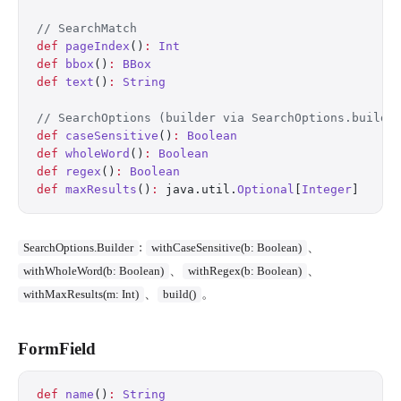
// SearchMatch
def
 pageIndex
()
:
 Int
def
 bbox
()
:
 BBox
def
 text
()
:
 String
// SearchOptions (builder via SearchOptions.builde
def
 caseSensitive
()
:
 Boolean
def
 wholeWord
()
:
 Boolean
def
 regex
()
:
 Boolean
def
 maxResults
()
:
 java.util.
Optional
[
Integer
]
:
、
SearchOptions.Builder
withCaseSensitive(b: Boolean)
、
、
withWholeWord(b: Boolean)
withRegex(b: Boolean)
、
。
withMaxResults(m: Int)
build()
FormField
def
 name
()
:
 String