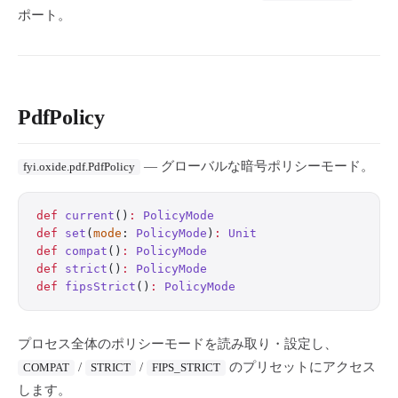
ポート。
PdfPolicy
— グローバルな暗号ポリシーモード。
fyi.oxide.pdf.PdfPolicy
def
 current
()
:
 PolicyMode
def
 set
(
mode
: 
PolicyMode
)
:
 Unit
def
 compat
()
:
 PolicyMode
def
 strict
()
:
 PolicyMode
def
 fipsStrict
()
:
 PolicyMode
プロセス全体のポリシーモードを読み取り・設定し、
/
/
のプリセットにアクセス
COMPAT
STRICT
FIPS_STRICT
します。