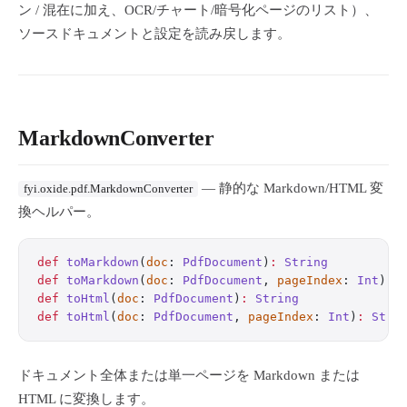
ン / 混在に加え、OCR/チャート/暗号化ページのリスト）、
ソースドキュメントと設定を読み戻します。
MarkdownConverter
— 静的な Markdown/HTML 変
fyi.oxide.pdf.MarkdownConverter
換ヘルパー。
def
 toMarkdown
(
doc
: 
PdfDocument
)
:
 String
def
 toMarkdown
(
doc
: 
PdfDocument
, 
pageIndex
: 
Int
)
:
 
def
 toHtml
(
doc
: 
PdfDocument
)
:
 String
def
 toHtml
(
doc
: 
PdfDocument
, 
pageIndex
: 
Int
)
:
 Stri
ドキュメント全体または単一ページを Markdown または
HTML に変換します。