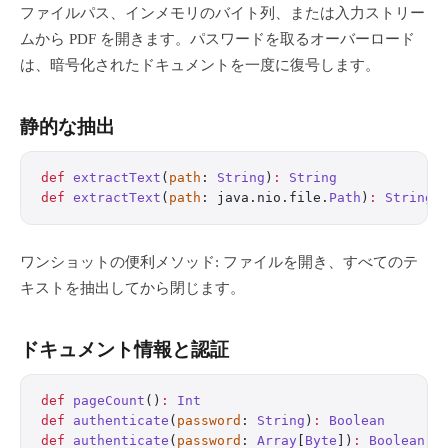
ファイルパス、インメモリのバイト列、または入力ストリー
ムから PDF を開きます。パスワードを取るオーバーロード
は、暗号化されたドキュメントを一度に復号します。
静的な抽出
def
 extractText
(
path
: 
String
)
:
 String
def
 extractText
(
path
: java.nio.file.
Path
)
:
 String
ワンショットの便利メソッド: ファイルを開き、すべてのテ
キストを抽出してから閉じます。
ドキュメント情報と認証
def
 pageCount
()
:
 Int
def
 authenticate
(
password
: 
String
)
:
 Boolean
def
 authenticate
(
password
: 
Array
[
Byte
])
:
 Boolean