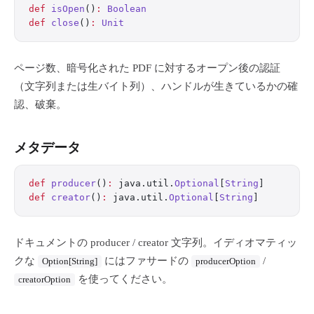
def
 isOpen
()
:
 Boolean
def
 close
()
:
 Unit
ページ数、暗号化された PDF に対するオープン後の認証
（文字列または生バイト列）、ハンドルが生きているかの確
認、破棄。
メタデータ
def
 producer
()
:
 java.util.
Optional
[
String
]
def
 creator
()
:
 java.util.
Optional
[
String
]
ドキュメントの producer / creator 文字列。イディオマティッ
クな
にはファサードの
/
Option[String]
producerOption
を使ってください。
creatorOption