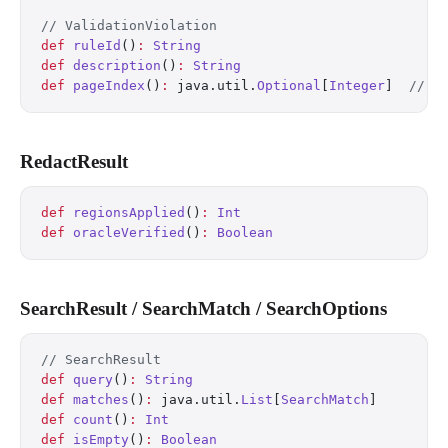
// ValidationViolation
def
 ruleId
()
:
 String
def
 description
()
:
 String
def
 pageIndex
()
:
 java.util.
Optional
[
Integer
]  
// f
RedactResult
def
 regionsApplied
()
:
 Int
def
 oracleVerified
()
:
 Boolean
SearchResult / SearchMatch / SearchOptions
// SearchResult
def
 query
()
:
 String
def
 matches
()
:
 java.util.
List
[
SearchMatch
]
def
 count
()
:
 Int
def
 isEmpty
()
:
 Boolean