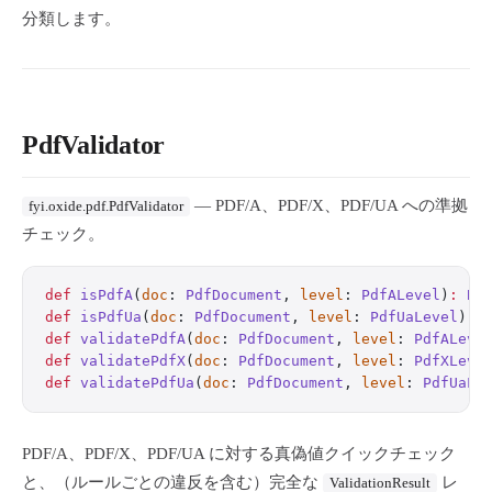
分類します。
PdfValidator
— PDF/A、PDF/X、PDF/UA への準拠
fyi.oxide.pdf.PdfValidator
チェック。
def
 isPdfA
(
doc
: 
PdfDocument
, 
level
: 
PdfALevel
)
:
 Bo
def
 isPdfUa
(
doc
: 
PdfDocument
, 
level
: 
PdfUaLevel
)
:
 
def
 validatePdfA
(
doc
: 
PdfDocument
, 
level
: 
PdfALeve
def
 validatePdfX
(
doc
: 
PdfDocument
, 
level
: 
PdfXLeve
def
 validatePdfUa
(
doc
: 
PdfDocument
, 
level
: 
PdfUaLe
PDF/A、PDF/X、PDF/UA に対する真偽値クイックチェック
と、（ルールごとの違反を含む）完全な
レ
ValidationResult