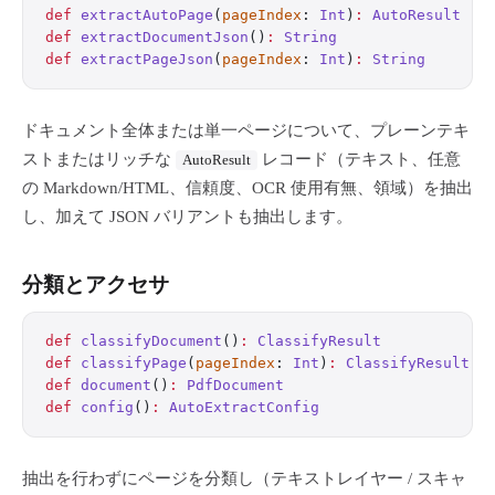
def
 extractAutoPage
(
pageIndex
: 
Int
)
:
 AutoResult
def
 extractDocumentJson
()
:
 String
def
 extractPageJson
(
pageIndex
: 
Int
)
:
 String
ドキュメント全体または単一ページについて、プレーンテキ
ストまたはリッチな
レコード（テキスト、任意
AutoResult
の Markdown/HTML、信頼度、OCR 使用有無、領域）を抽出
し、加えて JSON バリアントも抽出します。
分類とアクセサ
def
 classifyDocument
()
:
 ClassifyResult
def
 classifyPage
(
pageIndex
: 
Int
)
:
 ClassifyResult
def
 document
()
:
 PdfDocument
def
 config
()
:
 AutoExtractConfig
抽出を行わずにページを分類し（テキストレイヤー / スキャ