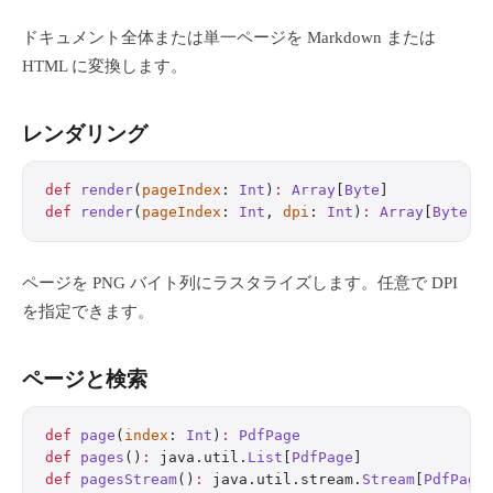
ドキュメント全体または単一ページを Markdown または
HTML に変換します。
レンダリング
def
 render
(
pageIndex
: 
Int
)
:
 Array
[
Byte
]
def
 render
(
pageIndex
: 
Int
, 
dpi
: 
Int
)
:
 Array
[
Byte
]
ページを PNG バイト列にラスタライズします。任意で DPI
を指定できます。
ページと検索
def
 page
(
index
: 
Int
)
:
 PdfPage
def
 pages
()
:
 java.util.
List
[
PdfPage
]
def
 pagesStream
()
:
 java.util.stream.
Stream
[
PdfPage