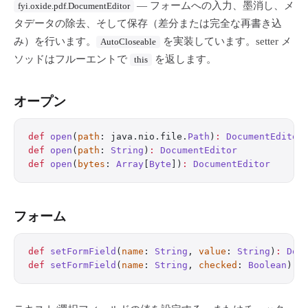
— フォームへの入力、墨消し、メ
fyi.oxide.pdf.DocumentEditor
タデータの除去、そして保存（差分または完全な再書き込
み）を行います。
を実装しています。setter メ
AutoCloseable
ソッドはフルーエントで
を返します。
this
オープン
def
 open
(
path
: java.nio.file.
Path
)
:
 DocumentEditor
def
 open
(
path
: 
String
)
:
 DocumentEditor
def
 open
(
bytes
: 
Array
[
Byte
])
:
 DocumentEditor
フォーム
def
 setFormField
(
name
: 
String
, 
value
: 
String
)
:
 Doc
def
 setFormField
(
name
: 
String
, 
checked
: 
Boolean
)
:
 