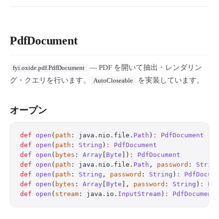
PdfDocument
— PDF を開いて抽出・レンダリン
fyi.oxide.pdf.PdfDocument
グ・クエリを行います。
を実装しています。
AutoCloseable
オープン
def
 open
(
path
: java.nio.file.
Path
)
:
 PdfDocument
def
 open
(
path
: 
String
)
:
 PdfDocument
def
 open
(
bytes
: 
Array
[
Byte
])
:
 PdfDocument
def
 open
(
path
: java.nio.file.
Path
, 
password
: 
Strin
def
 open
(
path
: 
String
, 
password
: 
String
)
:
 PdfDocum
def
 open
(
bytes
: 
Array
[
Byte
], 
password
: 
String
)
:
 Pd
def
 open
(
stream
: java.io.
InputStream
)
:
 PdfDocument