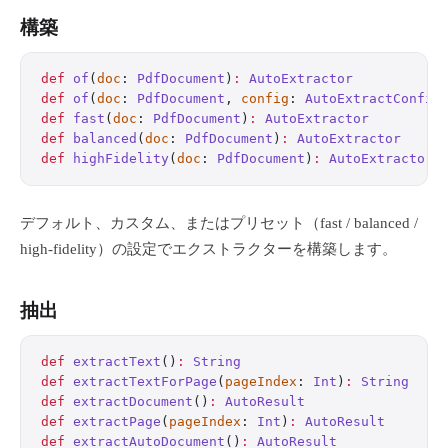
構築
def
 of
(
doc
: 
PdfDocument
)
:
 AutoExtractor
def
 of
(
doc
: 
PdfDocument
, 
config
: 
AutoExtractConfig
def
 fast
(
doc
: 
PdfDocument
)
:
 AutoExtractor
def
 balanced
(
doc
: 
PdfDocument
)
:
 AutoExtractor
def
 highFidelity
(
doc
: 
PdfDocument
)
:
 AutoExtractor
デフォルト、カスタム、またはプリセット（fast / balanced /
high-fidelity）の設定でエクストラクターを構築します。
抽出
def
 extractText
()
:
 String
def
 extractTextForPage
(
pageIndex
: 
Int
)
:
 String
def
 extractDocument
()
:
 AutoResult
def
 extractPage
(
pageIndex
: 
Int
)
:
 AutoResult
def
 extractAutoDocument
()
:
 AutoResult