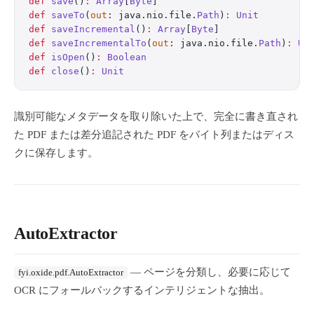
def
 save
()
:
 Array
[
Byte
]
def
 saveTo
(
out
: java.nio.file.
Path
)
:
 Unit
def
 saveIncremental
()
:
 Array
[
Byte
]
def
 saveIncrementalTo
(
out
: java.nio.file.
Path
)
:
 Un
def
 isOpen
()
:
 Boolean
def
 close
()
:
 Unit
識別可能なメタデータを取り除いた上で、完全に書き直され
た PDF または差分追記された PDF をバイト列またはディス
クに保存します。
AutoExtractor
— ページを分類し、必要に応じて
fyi.oxide.pdf.AutoExtractor
OCR にフォールバックするインテリジェントな抽出。