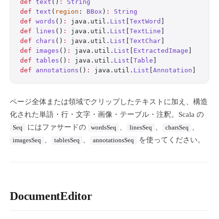
def
 text
()
:
 String
def
 text
(
region
: 
BBox
)
:
 String
def
 words
()
:
 java.util.
List
[
TextWord
]
def
 lines
()
:
 java.util.
List
[
TextLine
]
def
 chars
()
:
 java.util.
List
[
TextChar
]
def
 images
()
:
 java.util.
List
[
ExtractedImage
]
def
 tables
()
:
 java.util.
List
[
Table
]
def
 annotations
()
:
 java.util.
List
[
Annotation
]
ページ全体または領域でクリップしたテキストに加え、構造
化された単語・行・文字・画像・テーブル・注釈。Scala の
にはファサードの
、
、
、
Seq
wordsSeq
linesSeq
charsSeq
、
、
を使ってください。
imagesSeq
tablesSeq
annotationsSeq
DocumentEditor