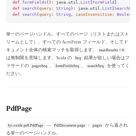
def
 formFields
()
:
 java.util.
List
[
FormField
]
def
 search
(
query
: 
String
)
:
 java.util.
List
[
SearchMa
def
 search
(
query
: 
String
, 
caseInsensitive
: 
Boolean
単一のページハンドル、すべてのページ（リストまたはスト
リームとして）、すべての AcroForm フィールド、そしてド
キュメント全体の検索マッチを取得します。
maxResults = 0
は無制限を意味します。Scala の
結果が欲しい場合はフ
Seq
ァサードの
、
、
を使ってく
pagesSeq
formFieldsSeq
searchSeq
ださい。
PdfPage
—
/
から返され
fyi.oxide.pdf.PdfPage
PdfDocument.page
pages
る単一のページハンドル。