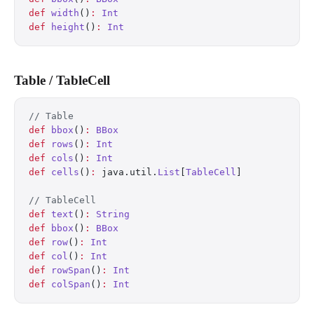
def
 width
()
:
 Int
def
 height
()
:
 Int
Table / TableCell
// Table
def
 bbox
()
:
 BBox
def
 rows
()
:
 Int
def
 cols
()
:
 Int
def
 cells
()
:
 java.util.
List
[
TableCell
]
// TableCell
def
 text
()
:
 String
def
 bbox
()
:
 BBox
def
 row
()
:
 Int
def
 col
()
:
 Int
def
 rowSpan
()
:
 Int
def
 colSpan
()
:
 Int