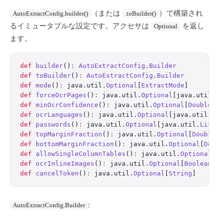
（または
）で構築され
AutoExtractConfig.builder()
.toBuilder()
るイミュータブルな設定です。アクセサは
を返し
Optional
ます。
def
 builder
()
:
 AutoExtractConfig
.
Builder
def
 toBuilder
()
:
 AutoExtractConfig
.
Builder
def
 mode
()
:
 java.util.
Optional
[
ExtractMode
]
def
 forceOcrPages
()
:
 java.util.
Optional
[java.util.
def
 minOcrConfidence
()
:
 java.util.
Optional
[
Double
]
def
 ocrLanguages
()
:
 java.util.
Optional
[java.util.
L
def
 passwords
()
:
 java.util.
Optional
[java.util.
List
def
 topMarginFraction
()
:
 java.util.
Optional
[
Double
def
 bottomMarginFraction
()
:
 java.util.
Optional
[
Dou
def
 allowSingleColumnTables
()
:
 java.util.
Optional
[
def
 ocrInlineImages
()
:
 java.util.
Optional
[
Boolean
]
def
 cancelToken
()
:
 java.util.
Optional
[
String
]
:
AutoExtractConfig.Builder