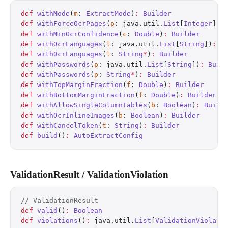
def
 withMode
(
m
: 
ExtractMode
)
:
 Builder
def
 withForceOcrPages
(
p
: java.util.
List
[
Integer
])
:
def
 withMinOcrConfidence
(
c
: 
Double
)
:
 Builder
def
 withOcrLanguages
(
l
: java.util.
List
[
String
])
:
 B
def
 withOcrLanguages
(
l
: 
String
*
)
:
 Builder
def
 withPasswords
(
p
: java.util.
List
[
String
])
:
 Buil
def
 withPasswords
(
p
: 
String
*
)
:
 Builder
def
 withTopMarginFraction
(
f
: 
Double
)
:
 Builder
def
 withBottomMarginFraction
(
f
: 
Double
)
:
 Builder
def
 withAllowSingleColumnTables
(
b
: 
Boolean
)
:
 Build
def
 withOcrInlineImages
(
b
: 
Boolean
)
:
 Builder
def
 withCancelToken
(
t
: 
String
)
:
 Builder
def
 build
()
:
 AutoExtractConfig
ValidationResult / ValidationViolation
// ValidationResult
def
 valid
()
:
 Boolean
def
 violations
()
:
 java.util.
List
[
ValidationViolati