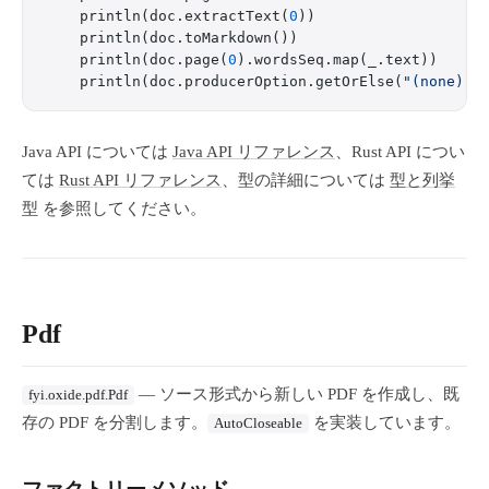
    println(doc.extractText(
0
))
    println(doc.toMarkdown())
    println(doc.page(
0
).wordsSeq.map(_.text))     
    println(doc.producerOption.getOrElse(
"(none)"
)
Java API については
Java API リファレンス
、Rust API につい
ては
Rust API リファレンス
、型の詳細については
型と列挙
型
を参照してください。
Pdf
— ソース形式から新しい PDF を作成し、既
fyi.oxide.pdf.Pdf
存の PDF を分割します。
を実装しています。
AutoCloseable