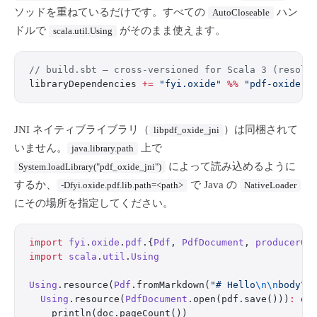
ソッドを重ねているだけです。すべての
ハン
AutoCloseable
ドルで
がそのまま使えます。
scala.util.Using
// build.sbt — cross-versioned for Scala 3 (resolv
libraryDependencies 
+=
 "fyi.oxide"
 %%
 "pdf-oxide-s
JNI ネイティブライブラリ（
）は同梱されて
libpdf_oxide_jni
いません。
上で
java.library.path
によって読み込めるように
System.loadLibrary("pdf_oxide_jni")
するか、
で Java の
-Dfyi.oxide.pdf.lib.path=<path>
NativeLoader
にその場所を指定してください。
import
 fyi
.
oxide
.
pdf
.{
Pdf
, 
PdfDocument
, 
producerOp
import
 scala
.
util
.
Using
Using
.resource(
Pdf
.fromMarkdown(
"# Hello
\n\n
body
\n
  Using
.resource(
PdfDocument
.open(pdf.save()))
:
 do
    println(doc.pageCount())