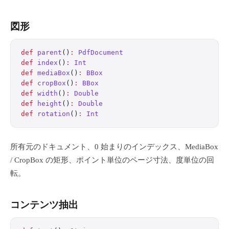
図形
def
 parent
()
:
 PdfDocument
def
 index
()
:
 Int
def
 mediaBox
()
:
 BBox
def
 cropBox
()
:
 BBox
def
 width
()
:
 Double
def
 height
()
:
 Double
def
 rotation
()
:
 Int
所有元のドキュメント、0 始まりのインデックス、MediaBox
/ CropBox の矩形、ポイント単位のページ寸法、度単位の回
転。
コンテンツ抽出