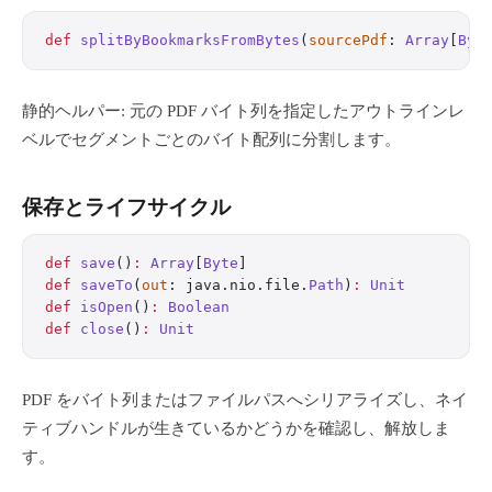
def
 splitByBookmarksFromBytes
(
sourcePdf
: 
Array
[
Byt
静的ヘルパー: 元の PDF バイト列を指定したアウトラインレ
ベルでセグメントごとのバイト配列に分割します。
保存とライフサイクル
def
 save
()
:
 Array
[
Byte
]
def
 saveTo
(
out
: java.nio.file.
Path
)
:
 Unit
def
 isOpen
()
:
 Boolean
def
 close
()
:
 Unit
PDF をバイト列またはファイルパスへシリアライズし、ネイ
ティブハンドルが生きているかどうかを確認し、解放しま
す。