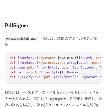
PdfSigner
— PAdES / CMS のデジタル署名と検
fyi.oxide.pdf.PdfSigner
証。
def
 fromPkcs12
(
keystore
: java.nio.file.
Path
, 
passw
def
 fromPkcs12
(
keystoreBytes
: 
Array
[
Byte
], 
passwor
def
 sign
(
pdf
: 
Array
[
Byte
], 
opts
: 
SignOptions
)
:
 Arr
def
 verify
(
pdf
: 
Array
[
Byte
])
:
 Boolean
def
 classifyLevel
(
pdf
: 
Array
[
Byte
])
:
 SignatureLeve
PKCS#12 キーストア（ファイルまたはバイト列）からサイ
ナーを読み込み、指定した
で PDF に署名し、既
SignOptions
存の署名を検証し、署名済み PDF の PAdES レベルを静的に