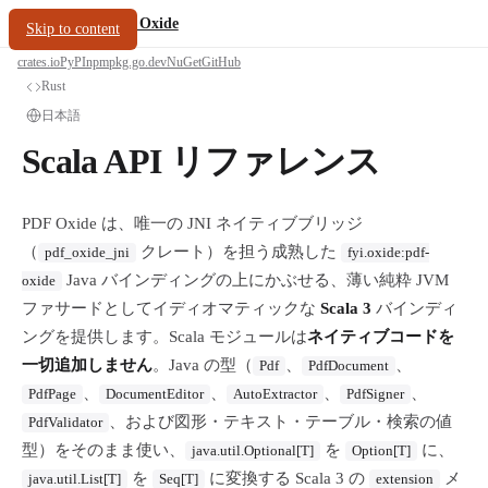
/
PDF Oxide
oxide.fyi
Skip to content
crates.io
PyPI
npm
pkg.go.dev
NuGet
GitHub
Rust
日本語
Scala API リファレンス
PDF Oxide は、唯一の JNI ネイティブブリッジ
（
クレート）を担う成熟した
pdf_oxide_jni
fyi.oxide:pdf-
Java バインディングの上にかぶせる、薄い純粋 JVM
oxide
ファサードとしてイディオマティックな
Scala 3
バインディ
ングを提供します。Scala モジュールは
ネイティブコードを
一切追加しません
。Java の型（
、
、
Pdf
PdfDocument
、
、
、
、
PdfPage
DocumentEditor
AutoExtractor
PdfSigner
、および図形・テキスト・テーブル・検索の値
PdfValidator
型）をそのまま使い、
を
に、
java.util.Optional[T]
Option[T]
を
に変換する Scala 3 の
メ
java.util.List[T]
Seq[T]
extension