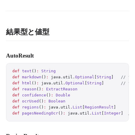
結果型と値型
AutoResult
def
 text
()
:
 String
def
 markdown
()
:
 java.util.
Optional
[
String
]   
// fa
def
 html
()
:
 java.util.
Optional
[
String
]       
// fa
def
 reason
()
:
 ExtractReason
def
 confidence
()
:
 Double
def
 ocrUsed
()
:
 Boolean
def
 regions
()
:
 java.util.
List
[
RegionResult
]
def
 pagesNeedingOcr
()
:
 java.util.
List
[
Integer
]  
//