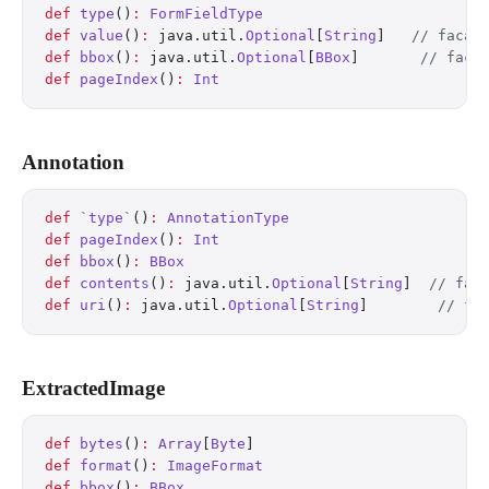
def
 type
()
:
 FormFieldType
def
 value
()
:
 java.util.
Optional
[
String
]   
// facad
def
 bbox
()
:
 java.util.
Optional
[
BBox
]       
// faca
def
 pageIndex
()
:
 Int
Annotation
def
 `type`
()
:
 AnnotationType
def
 pageIndex
()
:
 Int
def
 bbox
()
:
 BBox
def
 contents
()
:
 java.util.
Optional
[
String
]  
// fac
def
 uri
()
:
 java.util.
Optional
[
String
]        
// fa
ExtractedImage
def
 bytes
()
:
 Array
[
Byte
]
def
 format
()
:
 ImageFormat
def
 bbox
()
:
 BBox