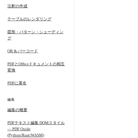
注釈の作成
テーブルのレンダリング
図形・パターン・シェーディン
グ
QR & バーコード
PDFとOfficeドキュメントの相互
変換
PDFに署名
編集
編集の概要
PDFテキスト編集 DOMスタイル
— PDF Oxide
(Python/Rust/WASM)