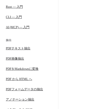
Rust — 入門
CLI — 入門
AI (MCP) — 入門
抽出
PDFテキスト抽出
PDF画像抽出
PDFをMarkdownに変換
PDF から HTML へ
PDFフォームデータの抽出
アノテーション抽出