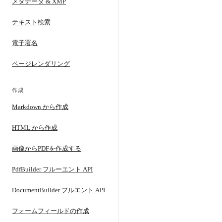
メタデータ & XMP
テキスト検索
電子署名
ページレンダリング
作成
Markdown から作成
HTML から作成
画像からPDFを作成する
PdfBuilder フルーエント API
DocumentBuilder フルエント API
フォームフィールドの作成