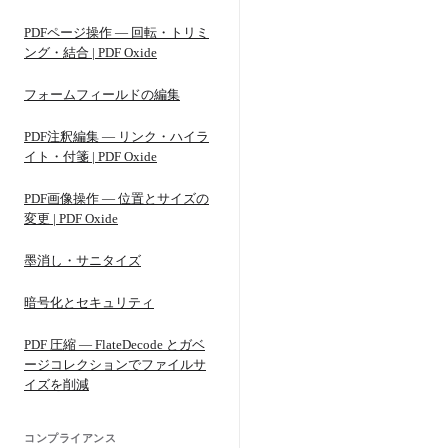
PDFページ操作 — 回転・トリミ
ング・結合 | PDF Oxide
フォームフィールドの編集
PDF注釈編集 — リンク・ハイラ
イト・付箋 | PDF Oxide
PDF画像操作 — 位置とサイズの
変更 | PDF Oxide
墨消し・サニタイズ
暗号化とセキュリティ
PDF 圧縮 — FlateDecode とガベ
ージコレクションでファイルサ
イズを削減
コンプライアンス