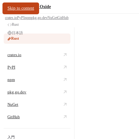
/
PDF Oxide
oxide.fyi
Skip to content
crates.io
PyPI
npm
pkg.go.dev
NuGet
GitHub
Rust
日本語
Rust
crates.io
PyPI
npm
pkg.go.dev
NuGet
GitHub
入門