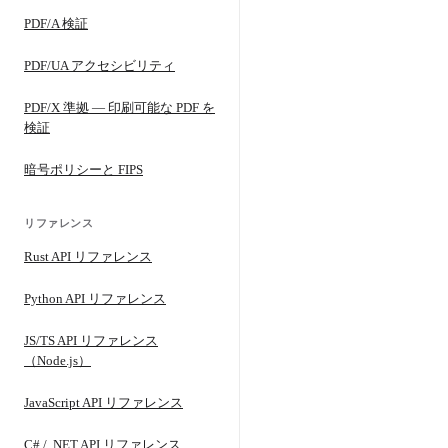
PDF/A 検証
PDF/UA アクセシビリティ
PDF/X 準拠 — 印刷可能な PDF を
検証
暗号ポリシーと FIPS
リファレンス
Rust API リファレンス
Python API リファレンス
JS/TS API リファレンス
（Node.js）
JavaScript API リファレンス
C# / .NET API リファレンス