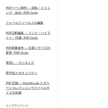
PDFページ操作 — 回転・トリミ
ング・結合 | PDF Oxide
フォームフィールドの編集
PDF注釈編集 — リンク・ハイラ
イト・付箋 | PDF Oxide
PDF画像操作 — 位置とサイズの
変更 | PDF Oxide
墨消し・サニタイズ
暗号化とセキュリティ
PDF 圧縮 — FlateDecode とガベ
ージコレクションでファイルサ
イズを削減
コンプライアンス