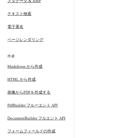
メタデータ & XMP
テキスト検索
電子署名
ページレンダリング
作成
Markdown から作成
HTML から作成
画像からPDFを作成する
PdfBuilder フルーエント API
DocumentBuilder フルエント API
フォームフィールドの作成