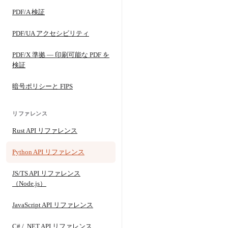
PDF/A 検証
PDF/UA アクセシビリティ
PDF/X 準拠 — 印刷可能な PDF を
検証
暗号ポリシーと FIPS
リファレンス
Rust API リファレンス
Python API リファレンス
JS/TS API リファレンス
（Node.js）
JavaScript API リファレンス
C# / .NET API リファレンス