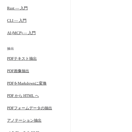
Rust — 入門
CLI — 入門
AI (MCP) — 入門
抽出
PDFテキスト抽出
PDF画像抽出
PDFをMarkdownに変換
PDF から HTML へ
PDFフォームデータの抽出
アノテーション抽出