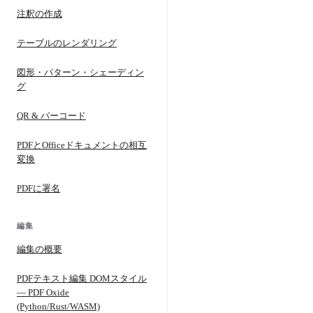
注釈の作成
テーブルのレンダリング
図形・パターン・シェーディン
グ
QR & バーコード
PDFとOfficeドキュメントの相互
変換
PDFに署名
編集
編集の概要
PDFテキスト編集 DOMスタイル
— PDF Oxide
(Python/Rust/WASM)