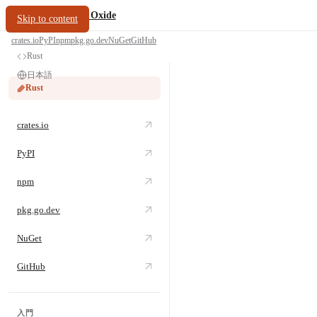
/
PDF Oxide
oxide.fyi
Skip to content
crates.io
PyPI
npm
pkg.go.dev
NuGet
GitHub
Rust
日本語
Rust
crates.io
PyPI
npm
pkg.go.dev
NuGet
GitHub
入門