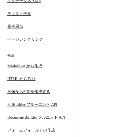
メタデータ & XMP
テキスト検索
電子署名
ページレンダリング
作成
Markdown から作成
HTML から作成
画像からPDFを作成する
PdfBuilder フルーエント API
DocumentBuilder フルエント API
フォームフィールドの作成