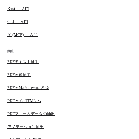
Rust — 入門
CLI — 入門
AI (MCP) — 入門
抽出
PDFテキスト抽出
PDF画像抽出
PDFをMarkdownに変換
PDF から HTML へ
PDFフォームデータの抽出
アノテーション抽出