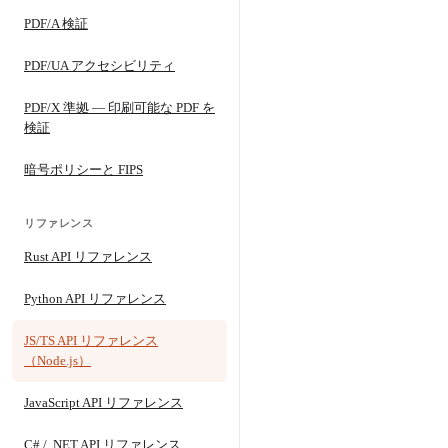
PDF/A 検証
PDF/UA アクセシビリティ
PDF/X 準拠 — 印刷可能な PDF を
検証
暗号ポリシーと FIPS
リファレンス
Rust API リファレンス
Python API リファレンス
JS/TS API リファレンス
（Node.js）
JavaScript API リファレンス
C# / .NET API リファレンス