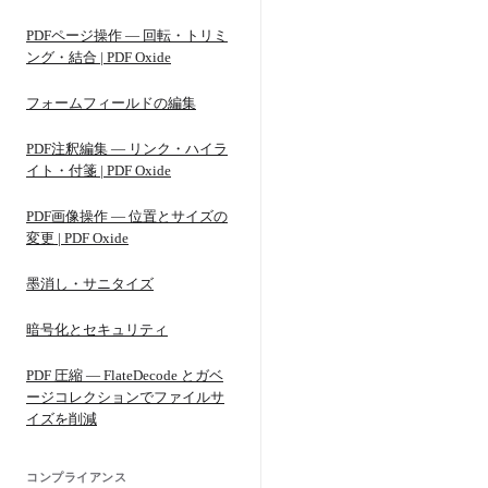
PDFページ操作 — 回転・トリミ
ング・結合 | PDF Oxide
フォームフィールドの編集
PDF注釈編集 — リンク・ハイラ
イト・付箋 | PDF Oxide
PDF画像操作 — 位置とサイズの
変更 | PDF Oxide
墨消し・サニタイズ
暗号化とセキュリティ
PDF 圧縮 — FlateDecode とガベ
ージコレクションでファイルサ
イズを削減
コンプライアンス