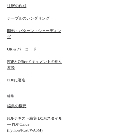
注釈の作成
テーブルのレンダリング
図形・パターン・シェーディン
グ
QR & バーコード
PDFとOfficeドキュメントの相互
変換
PDFに署名
編集
編集の概要
PDFテキスト編集 DOMスタイル
— PDF Oxide
(Python/Rust/WASM)