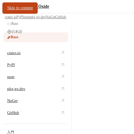
/
PDF Oxide
oxide.fyi
Skip to content
crates.io
PyPI
npm
pkg.go.dev
NuGet
GitHub
Rust
日本語
Rust
crates.io
PyPI
npm
pkg.go.dev
NuGet
GitHub
入門