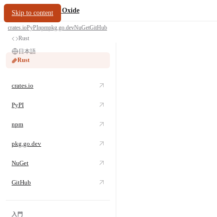
/
PDF Oxide
oxide.fyi
Skip to content
crates.io
PyPI
npm
pkg.go.dev
NuGet
GitHub
Rust
日本語
Rust
crates.io
PyPI
npm
pkg.go.dev
NuGet
GitHub
入門