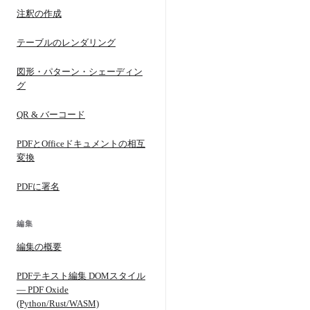
注釈の作成
テーブルのレンダリング
図形・パターン・シェーディン
グ
QR & バーコード
PDFとOfficeドキュメントの相互
変換
PDFに署名
編集
編集の概要
PDFテキスト編集 DOMスタイル
— PDF Oxide
(Python/Rust/WASM)