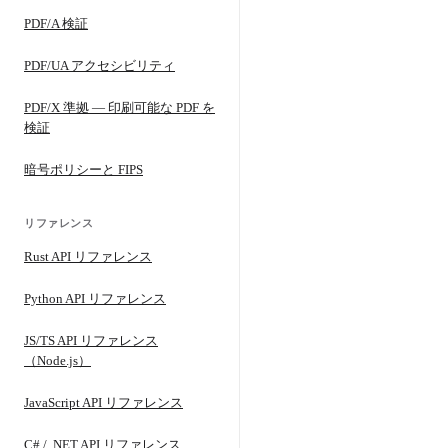
PDF/A 検証
PDF/UA アクセシビリティ
PDF/X 準拠 — 印刷可能な PDF を
検証
暗号ポリシーと FIPS
リファレンス
Rust API リファレンス
Python API リファレンス
JS/TS API リファレンス
（Node.js）
JavaScript API リファレンス
C# / .NET API リファレンス