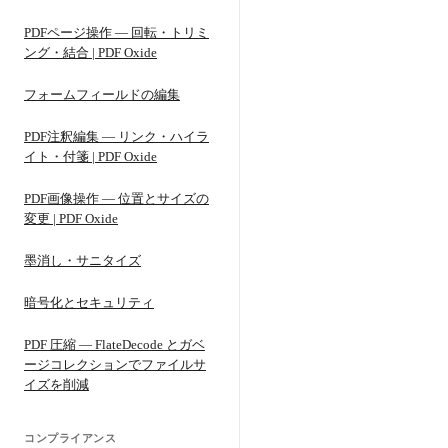
PDFページ操作 — 回転・トリミ
ング・結合 | PDF Oxide
フォームフィールドの編集
PDF注釈編集 — リンク・ハイラ
イト・付箋 | PDF Oxide
PDF画像操作 — 位置とサイズの
変更 | PDF Oxide
墨消し・サニタイズ
暗号化とセキュリティ
PDF 圧縮 — FlateDecode とガベ
ージコレクションでファイルサ
イズを削減
コンプライアンス