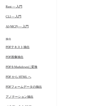
Rust — 入門
CLI — 入門
AI (MCP) — 入門
抽出
PDFテキスト抽出
PDF画像抽出
PDFをMarkdownに変換
PDF から HTML へ
PDFフォームデータの抽出
アノテーション抽出