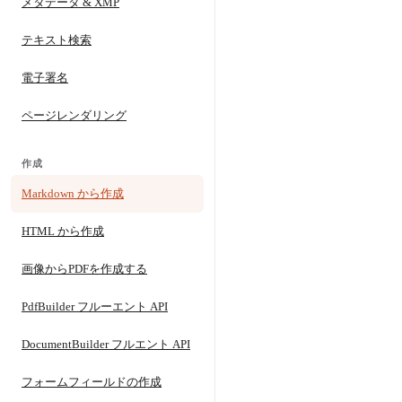
メタデータ & XMP
テキスト検索
電子署名
ページレンダリング
作成
Markdown から作成
HTML から作成
画像からPDFを作成する
PdfBuilder フルーエント API
DocumentBuilder フルエント API
フォームフィールドの作成