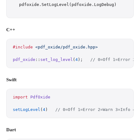
C++
#include
 <pdf_oxide/pdf_oxide.hpp>
pdf_oxide
::
set_log_level
(
4
);
   // 0=Off 1=Error 2=
Swift
import
 PdfOxide
setLogLevel
(
4
)   
// 0=Off 1=Error 2=Warn 3=Info 4=
Dart