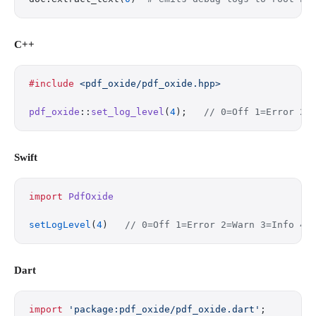
C++
#include
 <pdf_oxide/pdf_oxide.hpp>
pdf_oxide
::
set_log_level
(
4
);
   // 0=Off 1=Error 2=
Swift
import
 PdfOxide
setLogLevel
(
4
)   
// 0=Off 1=Error 2=Warn 3=Info 4=
Dart
import
 'package:pdf_oxide/pdf_oxide.dart'
;