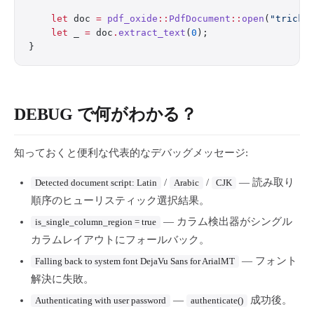
    let
 doc 
=
 pdf_oxide
::
PdfDocument
::
open
(
"tricky
    let
 _ 
=
 doc
.
extract_text
(
0
);
}
DEBUG で何がわかる？
知っておくと便利な代表的なデバッグメッセージ:
/
/
— 読み取り
Detected document script: Latin
Arabic
CJK
順序のヒューリスティック選択結果。
— カラム検出器がシングル
is_single_column_region = true
カラムレイアウトにフォールバック。
— フォント
Falling back to system font DejaVu Sans for ArialMT
解決に失敗。
—
成功後。
Authenticating with user password
authenticate()