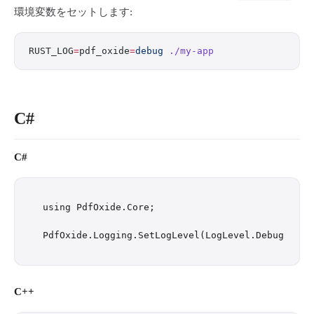
環境変数をセットします:
RUST_LOG
=
pdf_oxide
=
debug
 ./my-app
C#
C#
using PdfOxide.Core;

C++