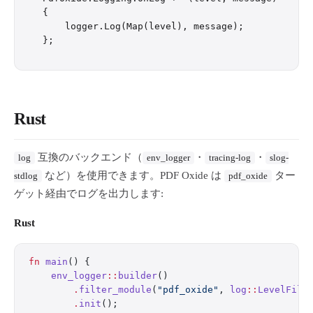
{

    logger.Log(Map(level), message);

Rust
互換のバックエンド（
・
・
log
env_logger
tracing-log
slog-
など）を使用できます。PDF Oxide は
ター
stdlog
pdf_oxide
ゲット経由でログを出力します:
Rust
fn
 main
() {
    env_logger
::
builder
()
        .
filter_module
(
"pdf_oxide"
, 
log
::
LevelFilt
        .
init
();