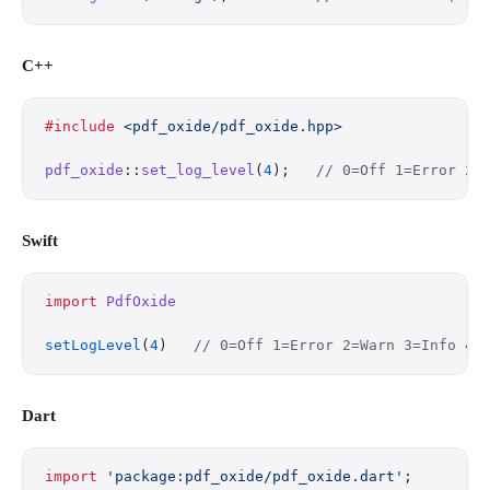
C++
#include
 <pdf_oxide/pdf_oxide.hpp>
pdf_oxide
::
set_log_level
(
4
);
   // 0=Off 1=Error 2=
Swift
import
 PdfOxide
setLogLevel
(
4
)   
// 0=Off 1=Error 2=Warn 3=Info 4=
Dart
import
 'package:pdf_oxide/pdf_oxide.dart'
;