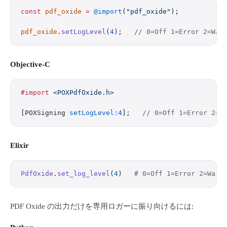
const
 pdf_oxide
 =
 @import
(
"pdf_oxide"
);
pdf_oxide
.
setLogLevel
(
4
);   
// 0=Off 1=Error 2=War
Objective-C
#import
 <POXPdfOxide.h>
[POXSigning 
setLogLevel:4
];   
// 0=Off 1=Error 2=W
Elixir
PdfOxide
.
set_log_level
(
4
)   
# 0=Off 1=Error 2=Warn
PDF Oxide の出力だけを専用ロガーに振り向けるには: