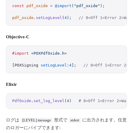
const
 pdf_oxide
 =
 @import
(
"pdf_oxide"
);
pdf_oxide
.
setLogLevel
(
4
);   
// 0=Off 1=Error 2=War
Objective-C
#import
 <POXPdfOxide.h>
[POXSigning 
setLogLevel:4
];   
// 0=Off 1=Error 2=W
Elixir
PdfOxide
.
set_log_level
(
4
)   
# 0=Off 1=Error 2=Warn
ログは
形式で
に出力されます。任意
[LEVEL] message
stderr
のロガーにパイプできます: