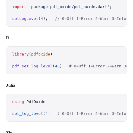
import
 'package:pdf_oxide/pdf_oxide.dart'
;
setLogLevel
(
4
);   
// 0=Off 1=Error 2=Warn 3=Info 4
R
library
(
pdfoxide
)
pdf_set_log_level
(
4L
)   
# 0=Off 1=Error 2=Warn 3=I
Julia
using
 PdfOxide
set_log_level
(
4
)   
# 0=Off 1=Error 2=Warn 3=Info 4
Zig