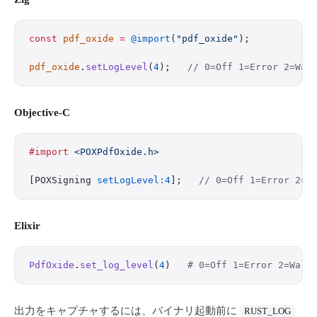
const
 pdf_oxide
 =
 @import
(
"pdf_oxide"
);
pdf_oxide
.
setLogLevel
(
4
);   
// 0=Off 1=Error 2=War
Objective-C
#import
 <POXPdfOxide.h>
[POXSigning 
setLogLevel:4
];   
// 0=Off 1=Error 2=W
Elixir
PdfOxide
.
set_log_level
(
4
)   
# 0=Off 1=Error 2=Warn
出力をキャプチャするには、バイナリ起動前に
RUST_LOG