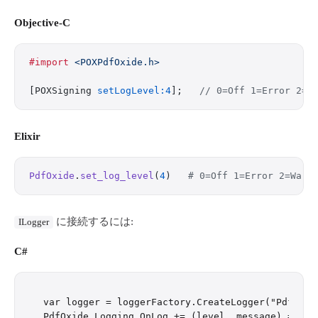
Objective-C
#import
 <POXPdfOxide.h>
[POXSigning 
setLogLevel:4
];   
// 0=Off 1=Error 2=W
Elixir
PdfOxide
.
set_log_level
(
4
)   
# 0=Off 1=Error 2=Warn
に接続するには:
ILogger
C#
var logger = loggerFactory.CreateLogger("PdfOxide
PdfOxide.Logging.OnLog += (level, message) =>
