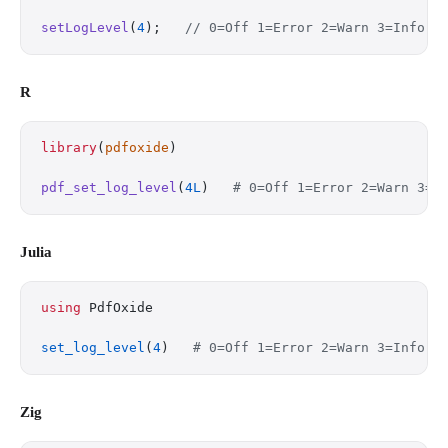
setLogLevel
(
4
);   
// 0=Off 1=Error 2=Warn 3=Info 4
R
library
(
pdfoxide
)
pdf_set_log_level
(
4L
)   
# 0=Off 1=Error 2=Warn 3=I
Julia
using
 PdfOxide
set_log_level
(
4
)   
# 0=Off 1=Error 2=Warn 3=Info 4
Zig