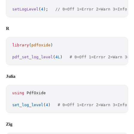
setLogLevel
(
4
);   
// 0=Off 1=Error 2=Warn 3=Info 4
R
library
(
pdfoxide
)
pdf_set_log_level
(
4L
)   
# 0=Off 1=Error 2=Warn 3=I
Julia
using
 PdfOxide
set_log_level
(
4
)   
# 0=Off 1=Error 2=Warn 3=Info 4
Zig