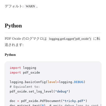
デフォルト:
。
WARN
Python
PDF Oxide のログマクロは
に転
logging.getLogger("pdf_oxide")
送されます:
Python
import
 logging
import
 pdf_oxide
logging.basicConfig(
level
=
logging.
DEBUG
)
# Equivalent to:
pdf_oxide.set_log_level(
"debug"
)
doc 
=
 pdf_oxide.PdfDocument(
"tricky.pdf"
)
doc.extract_text(
0
)  
# emits debug logs to root ha