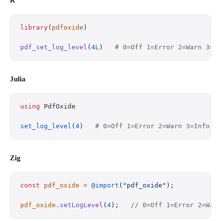
R
library
(
pdfoxide
)
pdf_set_log_level
(
4L
)   
# 0=Off 1=Error 2=Warn 3=I
Julia
using
 PdfOxide
set_log_level
(
4
)   
# 0=Off 1=Error 2=Warn 3=Info 4
Zig
const
 pdf_oxide
 =
 @import
(
"pdf_oxide"
);
pdf_oxide
.
setLogLevel
(
4
);   
// 0=Off 1=Error 2=War