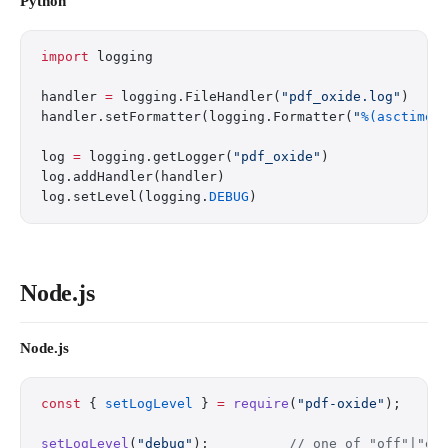
Python
import
 logging
handler 
=
 logging.FileHandler(
"pdf_oxide.log"
)
handler.setFormatter(logging.Formatter(
"
%(asctime)
log 
=
 logging.getLogger(
"pdf_oxide"
)
log.addHandler(handler)
log.setLevel(logging.
DEBUG
)
Node.js
Node.js
const
 { 
setLogLevel
 } 
=
 require
(
"pdf-oxide"
);
setLogLevel
(
"debug"
);          
// one of "off"|"er