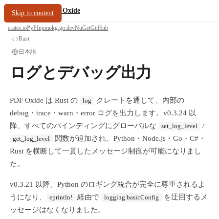
/
PDF Oxide
oxide.fyi
Skip to content
crates.io
PyPI
npm
pkg.go.dev
NuGet
GitHub
Rust
日本語
ログとデバッグ出力
PDF Oxide は Rust の
クレートを通じて、内部の
log
debug・trace・warn・error ログを出力します。v0.3.24 以
降、すべてのバインディングにグローバルな
/
set_log_level
関数が追加され、Python・Node.js・Go・C#・
get_log_level
Rust を横断して一貫したメッセージ制御が可能になりまし
た。
v0.3.21 以降、Python のロギング統合が完全に尊重されるよ
うになり、
経由で
を迂回するメ
eprintln!
logging.basicConfig
ッセージはなくなりました。