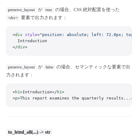
が
の場合、CSS 絶対配置を使った
preserve_layout
true
要素で出力されます：
<div>
<
div
 style
=
"position: absolute; left: 72.0px; top:
  Introduction
</
div
>
が
の場合、セマンティックな要素で出
preserve_layout
false
力されます：
<
h1
>Introduction</
h1
>
<
p
>This report examines the quarterly results...</
to_html_all(...) -> str