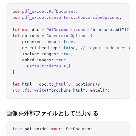
use
 pdf_oxide
::
PdfDocument
;
use
 pdf_oxide
::
converters
::
ConversionOptions
;
let
 mut
 doc 
=
 PdfDocument
::
open
(
"brochure.pdf"
)
?
;
let
 options 
=
 ConversionOptions
 {
    preserve_layout
:
 true
,
    detect_headings
:
 false
, 
// layout mode uses ex
    include_images
:
 true
,
    embed_images
:
 true
,
    ..
Default
::
default
()
};
let
 html 
=
 doc
.
to_html
(
0
, 
&
options)
?
;
std
::
fs
::
write
(
"brochure.html"
, 
&
html)
?
;
画像を外部ファイルとして出力する
from
 pdf_oxide 
import
 PdfDocument