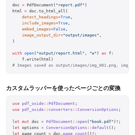
doc 
=
 PdfDocument(
"report.pdf"
)
html 
=
 doc.to_html_all(
    detect_headings
=
True
,
    include_images
=
True
,
    embed_images
=
False
,
    image_output_dir
=
"output/images"
,
)
with
 open
(
"output/report.html"
, 
"w"
) 
as
 f:
    f.write(html)
# Images saved as output/images/img_001.png, img_0
カスタムラッパーを使ったページごとの変換
use
 pdf_oxide
::
PdfDocument
;
use
 pdf_oxide
::
converters
::
ConversionOptions
;
let
 mut
 doc 
=
 PdfDocument
::
open
(
"book.pdf"
)
?
;
let
 options 
=
 ConversionOptions
::
default
();
let
 page_count 
=
 doc
.
page_count
()
?
;