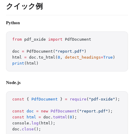
クイック例
Python
from
 pdf_oxide 
import
 PdfDocument
doc 
=
 PdfDocument(
"report.pdf"
)
html 
=
 doc.to_html(
0
, 
detect_headings
=
True
)
print
(html)
Node.js
const
 { 
PdfDocument
 } 
=
 require
(
"pdf-oxide"
);
const
 doc
 =
 new
 PdfDocument
(
"report.pdf"
);
const
 html
 =
 doc.
toHtml
(
0
);
console.
log
(html);
doc.
close
();