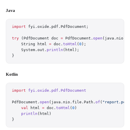
Java
import
 fyi.oxide.pdf.PdfDocument;
try
 (PdfDocument doc 
=
 PdfDocument.
open
(java.nio.f
    String html 
=
 doc.
toHtml
(
0
);
    System.out.
println
(html);
}
Kotlin
import
 fyi.oxide.pdf.PdfDocument
PdfDocument.
open
(java.nio.file.Path.
of
(
"report.pdf
    val
 html 
=
 doc.
toHtml
(
0
)
    println
(html)
}