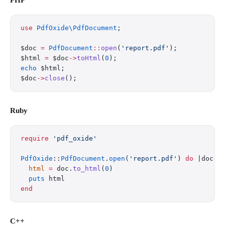
PHP
use
 PdfOxide\PdfDocument
;
$doc 
=
 PdfDocument
::
open
(
'report.pdf'
);
$html 
=
 $doc
->
toHtml
(
0
);
echo
 $html;
$doc
->
close
();
Ruby
require
 'pdf_oxide'
PdfOxide
::
PdfDocument
.
open
(
'report.pdf'
) 
do
 |doc|
  html
 =
 doc.
to_html
(
0
)
  puts
 html
end
C++