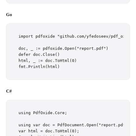
Go
import pdfoxide "github.com/yfedoseev/pdf_oxide/g
doc, _ := pdfoxide.Open("report.pdf")

defer doc.Close()

html, _ := doc.ToHtml(0)

C#
using PdfOxide.Core;

using var doc = PdfDocument.Open("report.pdf");

var html = doc.ToHtml(0);
