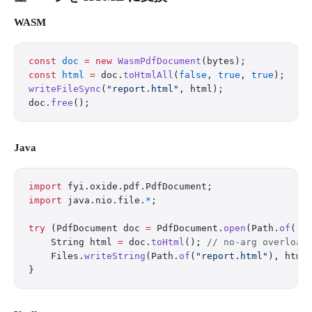
WASM
const
 doc
 =
 new
 WasmPdfDocument
(bytes);
const
 html
 =
 doc.
toHtmlAll
(
false
, 
true
, 
true
);
writeFileSync
(
"report.html"
, html);
doc.
free
();
Java
import
 fyi.oxide.pdf.PdfDocument;
import
 java.nio.file.
*
;
try
 (PdfDocument doc 
=
 PdfDocument.
open
(Path.
of
(
"r
    String html 
=
 doc.
toHtml
(); 
// no-arg overload
    Files.
writeString
(Path.
of
(
"report.html"
), html
}