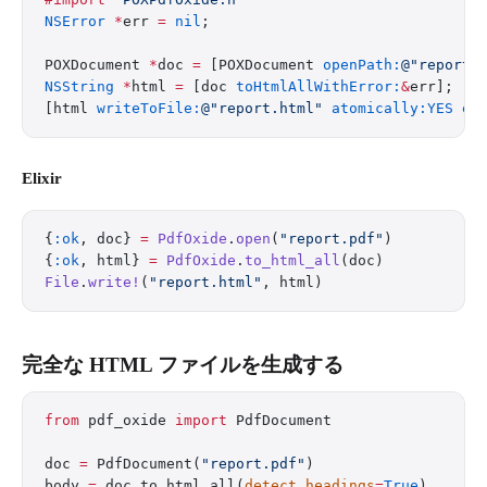
NSError
 *
err 
=
 nil
;
POXDocument 
*
doc 
=
 [POXDocument 
openPath:
@"report.
NSString
 *
html 
=
 [doc 
toHtmlAllWithError:
&
err];
[html 
writeToFile:
@"report.html"
 atomically:YES
 en
Elixir
{
:ok
, doc} 
=
 PdfOxide
.
open
(
"report.pdf"
)
{
:ok
, html} 
=
 PdfOxide
.
to_html_all
(doc)
File
.
write!
(
"report.html"
, html)
完全な HTML ファイルを生成する
from
 pdf_oxide 
import
 PdfDocument
doc 
=
 PdfDocument(
"report.pdf"
)
body 
=
 doc.to_html_all(
detect_headings
=
True
)