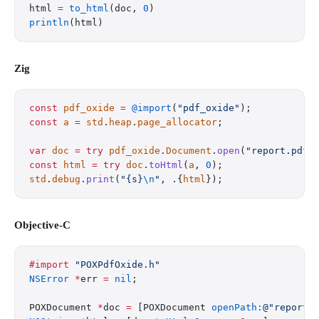
html 
=
 to_html
(doc, 
0
)
println
(html)
Zig
const
 pdf_oxide
 =
 @import
(
"pdf_oxide"
);
const
 a
 =
 std
.
heap
.
page_allocator
;
var
 doc
 =
 try
 pdf_oxide
.
Document
.
open
(
"report.pdf"
const
 html
 =
 try
 doc
.
toHtml
(
a
, 
0
);
std
.
debug
.
print
(
"{s}
\n
"
, .{
html
});
Objective-C
#import
 "POXPdfOxide.h"
NSError
 *
err 
=
 nil
;
POXDocument 
*
doc 
=
 [POXDocument 
openPath:
@"report.