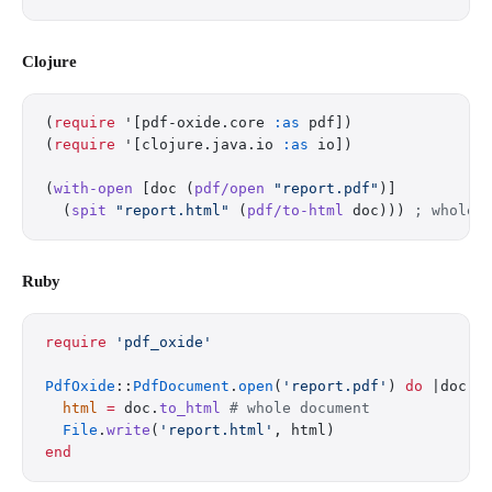
Clojure
(
require
 '[pdf-oxide.core 
:as
 pdf])
(
require
 '[clojure.java.io 
:as
 io])
(
with-open
 [doc (
pdf/open
 "report.pdf"
)]
  (
spit
 "report.html"
 (
pdf/to-html
 doc))) 
; whole 
Ruby
require
 'pdf_oxide'
PdfOxide
::
PdfDocument
.
open
(
'report.pdf'
) 
do
 |doc|
  html
 =
 doc.
to_html
 # whole document
  File
.
write
(
'report.html'
, html)
end