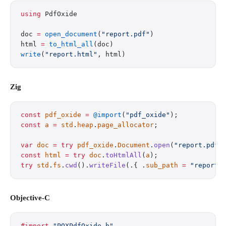
using
 PdfOxide
doc 
=
 open_document
(
"report.pdf"
)
html 
=
 to_html_all
(doc)
write
(
"report.html"
, html)
Zig
const
 pdf_oxide
 =
 @import
(
"pdf_oxide"
);
const
 a
 =
 std
.
heap
.
page_allocator
;
var
 doc
 =
 try
 pdf_oxide
.
Document
.
open
(
"report.pdf"
const
 html
 =
 try
 doc
.
toHtmlAll
(
a
);
try
 std
.
fs
.
cwd
().
writeFile
(.{ .
sub_path
 =
 "report.
Objective-C
#import
 "POXPdfOxide.h"