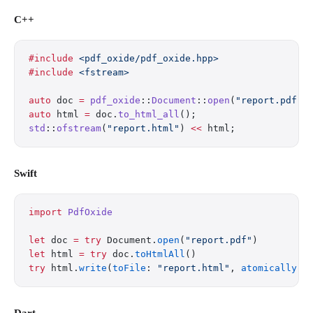
C++
#include
 <pdf_oxide/pdf_oxide.hpp>
#include
 <fstream>
auto
 doc 
=
 pdf_oxide
::
Document
::
open
(
"report.pdf"
)
auto
 html 
=
 doc.
to_html_all
();
std
::
ofstream
(
"report.html"
) 
<<
 html;
Swift
import
 PdfOxide
let
 doc 
=
 try
 Document.
open
(
"report.pdf"
)
let
 html 
=
 try
 doc.
toHtmlAll
()
try
 html.
write
(
toFile
: 
"report.html"
, 
atomically
: 