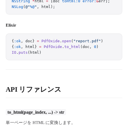
NSString
 *
html 
=
 [doc 
toHtml:0
 error:
&
err];
NSLog
(
@"
%@
"
, html);
Elixir
{
:ok
, doc} 
=
 PdfOxide
.
open
(
"report.pdf"
)
{
:ok
, html} 
=
 PdfOxide
.
to_html
(doc, 
0
)
IO
.
puts
(html)
API リファレンス
to_html(page_index, ...) -> str
単一ページを HTML に変換します。