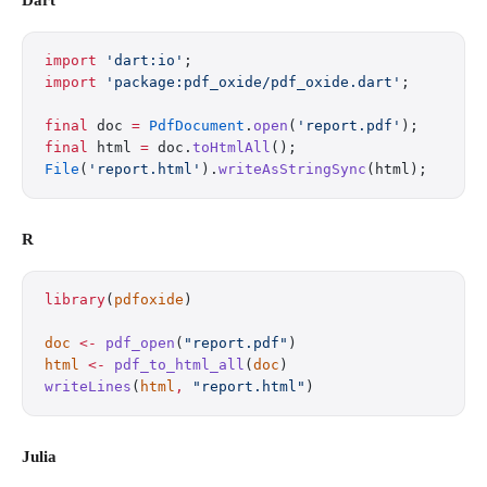
Dart
import
 'dart:io'
;
import
 'package:pdf_oxide/pdf_oxide.dart'
;
final
 doc 
=
 PdfDocument
.
open
(
'report.pdf'
);
final
 html 
=
 doc.
toHtmlAll
();
File
(
'report.html'
).
writeAsStringSync
(html);
R
library
(
pdfoxide
)
doc
 <-
 pdf_open
(
"report.pdf"
)
html
 <-
 pdf_to_html_all
(
doc
)
writeLines
(
html
,
 "report.html"
)
Julia