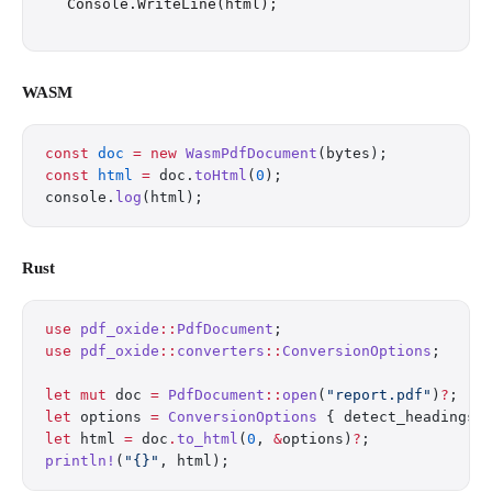
WASM
const
 doc
 =
 new
 WasmPdfDocument
(bytes);
const
 html
 =
 doc.
toHtml
(
0
);
console.
log
(html);
Rust
use
 pdf_oxide
::
PdfDocument
;
use
 pdf_oxide
::
converters
::
ConversionOptions
;
let
 mut
 doc 
=
 PdfDocument
::
open
(
"report.pdf"
)
?
;
let
 options 
=
 ConversionOptions
 { detect_headings
:
let
 html 
=
 doc
.
to_html
(
0
, 
&
options)
?
;
println!
(
"{}"
, html);