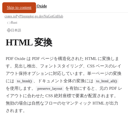
/
PDF Oxide
oxide.fyi
Skip to content
crates.io
PyPI
npm
pkg.go.dev
NuGet
GitHub
Rust
日本語
HTML 変換
PDF Oxide は PDF ページを構造化された HTML に変換しま
す。見出し検出、フォントスタイリング、CSS ベースのレイ
アウト保持オプションに対応しています。単一ページの変換
には
、ドキュメント全体の変換には
to_html()
to_html_all()
を使用します。
を有効にすると、元の PDF レ
preserve_layout
イアウトに合わせた CSS 絶対座標で要素が配置されます。
無効の場合は自然なフローのセマンティック HTML が出力
されます。