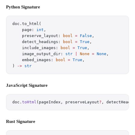
Python Signature
doc.to_html(
    page: 
int
,
    preserve_layout: 
bool
 =
 False
,
    detect_headings: 
bool
 =
 True
,
    include_images: 
bool
 =
 True
,
    image_output_dir: 
str
 |
 None
 =
 None
,
    embed_images: 
bool
 =
 True
,
) 
->
 str
JavaScript Signature
doc.
toHtml
(pageIndex, preserveLayout
?
, detectHeadi
Rust Signature