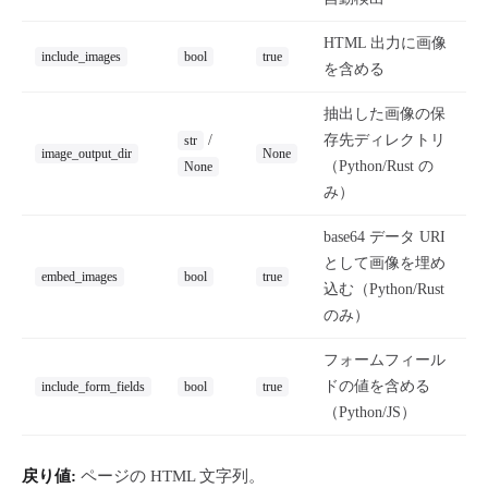
HTML 出力に画像
include_images
bool
true
を含める
抽出した画像の保
/
存先ディレクトリ
str
image_output_dir
None
（Python/Rust の
None
み）
base64 データ URI
として画像を埋め
embed_images
bool
true
込む（Python/Rust
のみ）
フォームフィール
ドの値を含める
include_form_fields
bool
true
（Python/JS）
戻り値:
ページの HTML 文字列。