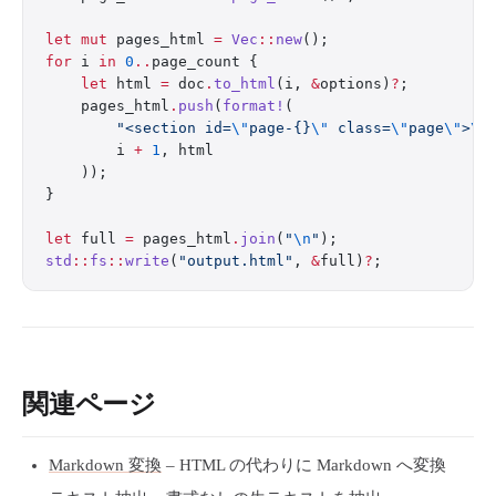
let
 mut
 pages_html 
=
 Vec
::
new
();
for
 i 
in
 0
..
page_count {
    let
 html 
=
 doc
.
to_html
(i, 
&
options)
?
;
    pages_html
.
push
(
format!
(
        "<section id=
\"
page-{}
\"
 class=
\"
page
\"
>
\n
        i 
+
 1
, html
    ));
}
let
 full 
=
 pages_html
.
join
(
"
\n
"
);
std
::
fs
::
write
(
"output.html"
, 
&
full)
?
;
関連ページ
Markdown 変換
– HTML の代わりに Markdown へ変換