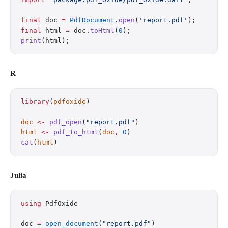
final
 doc 
=
 PdfDocument
.
open
(
'report.pdf'
);
final
 html 
=
 doc.
toHtml
(
0
);
print
(html);
R
library
(
pdfoxide
)
doc
 <-
 pdf_open
(
"report.pdf"
)
html
 <-
 pdf_to_html
(
doc
,
 0
)
cat
(
html
)
Julia
using
 PdfOxide
doc 
=
 open_document
(
"report.pdf"
)