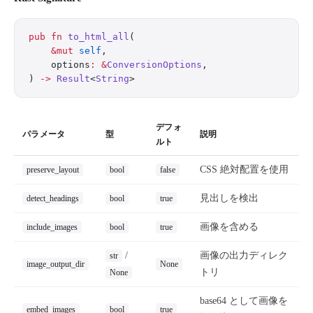
pub
 fn
 to_html_all
(
    &mut
 self
,
    options
:
 &
ConversionOptions
,
) 
->
 Result
<
String
>
デフォ
パラメータ
型
説明
ルト
CSS 絶対配置を使用
preserve_layout
bool
false
見出しを検出
detect_headings
bool
true
画像を含める
include_images
bool
true
/
画像の出力ディレク
str
image_output_dir
None
トリ
None
base64 として画像を
embed_images
bool
true