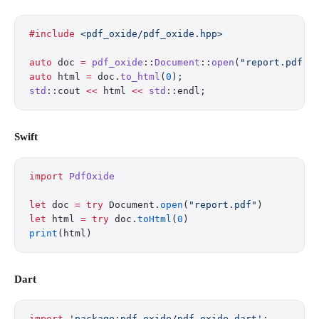
#include
 <pdf_oxide/pdf_oxide.hpp>
auto
 doc 
=
 pdf_oxide
::
Document
::
open
(
"report.pdf"
)
auto
 html 
=
 doc.
to_html
(
0
);
std
::cout 
<<
 html 
<<
 std
::endl;
Swift
import
 PdfOxide
let
 doc 
=
 try
 Document.
open
(
"report.pdf"
)
let
 html 
=
 try
 doc.
toHtml
(
0
)
print
(html)
Dart
import
 'package:pdf_oxide/pdf_oxide.dart'
;