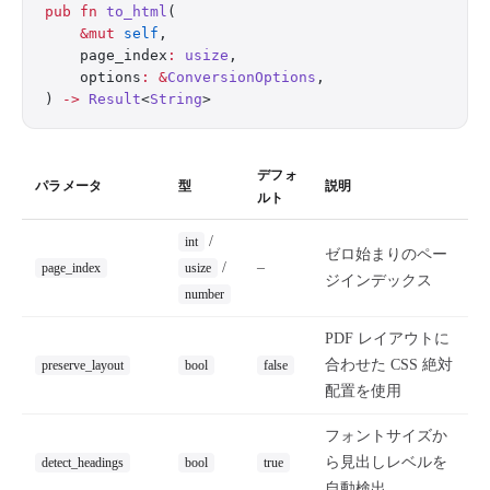
pub
 fn
 to_html
(
    &mut
 self
,
    page_index
:
 usize
,
    options
:
 &
ConversionOptions
,
) 
->
 Result
<
String
>
デフォ
パラメータ
型
説明
ルト
/
int
ゼロ始まりのペー
/
–
page_index
usize
ジインデックス
number
PDF レイアウトに
合わせた CSS 絶対
preserve_layout
bool
false
配置を使用
フォントサイズか
ら見出しレベルを
detect_headings
bool
true
自動検出