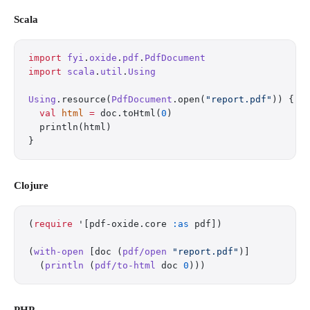
Scala
import
 fyi
.
oxide
.
pdf
.
PdfDocument
import
 scala
.
util
.
Using
Using
.resource(
PdfDocument
.open(
"report.pdf"
)) { d
  val
 html
 =
 doc.toHtml(
0
)
  println(html)
}
Clojure
(
require
 '[pdf-oxide.core 
:as
 pdf])
(
with-open
 [doc (
pdf/open
 "report.pdf"
)]
  (
println
 (
pdf/to-html
 doc 
0
)))