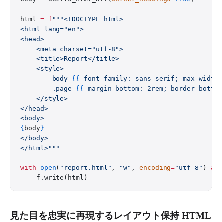
html 
=
 f
"""<!DOCTYPE html>
<html lang="en">
<head>
    <meta charset="utf-8">
    <title>Report</title>
    <style>
        body 
{{
 font-family: sans-serif; max-width
        .page 
{{
 margin-bottom: 2rem; border-botto
    </style>
</head>
<body>
{
body
}
</body>
</html>"""
with
 open
(
"report.html"
, 
"w"
, 
encoding
=
"utf-8"
) 
as
    f.write(html)
見た目を忠実に再現するレイアウト保持 HTML