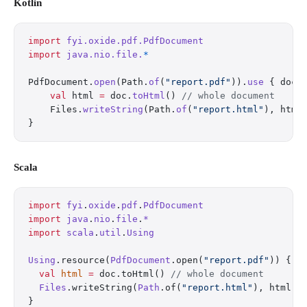
Kotlin
import
 fyi.oxide.pdf.PdfDocument
import
 java.nio.file.
*
PdfDocument.
open
(Path.
of
(
"report.pdf"
)).
use
 { doc 
    val
 html 
=
 doc.
toHtml
() 
// whole document
    Files.
writeString
(Path.
of
(
"report.html"
), html
}
Scala
import
 fyi
.
oxide
.
pdf
.
PdfDocument
import
 java
.
nio
.
file
.
*
import
 scala
.
util
.
Using
Using
.resource(
PdfDocument
.open(
"report.pdf"
)) { d
  val
 html
 =
 doc.toHtml() 
// whole document
  Files
.writeString(
Path
.of(
"report.html"
), html)
}