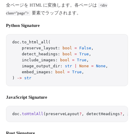
全ページを HTML に変換します。各ページは
<div
要素でラップされます。
class="page">
Python Signature
doc.to_html_all(
    preserve_layout: 
bool
 =
 False
,
    detect_headings: 
bool
 =
 True
,
    include_images: 
bool
 =
 True
,
    image_output_dir: 
str
 |
 None
 =
 None
,
    embed_images: 
bool
 =
 True
,
) 
->
 str
JavaScript Signature
doc.
toHtmlAll
(preserveLayout
?
, detectHeadings
?
, in
Rust Signature