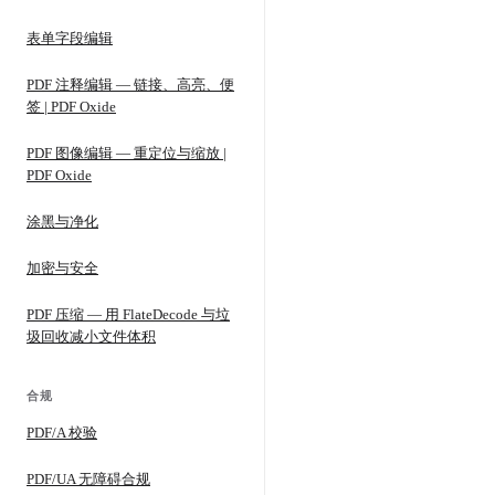
表单字段编辑
PDF 注释编辑 — 链接、高亮、便
签 | PDF Oxide
PDF 图像编辑 — 重定位与缩放 |
PDF Oxide
涂黑与净化
加密与安全
PDF 压缩 — 用 FlateDecode 与垃
圾回收减小文件体积
合规
PDF/A 校验
PDF/UA 无障碍合规