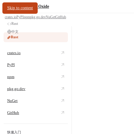
/
PDF Oxide
oxide.fyi
Skip to content
crates.io
PyPI
npm
pkg.go.dev
NuGet
GitHub
Rust
中文
Rust
crates.io
PyPI
npm
pkg.go.dev
NuGet
GitHub
快速入门