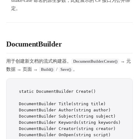
snake-case 命名的原生参数；此处展示的 C# 接口为公开绑
定。
DocumentBuilder
用于创建新文档的流式构建器。
→ 元
DocumentBuilder.Create()
数据 → 页面 →
/
。
Build()
Save()
static DocumentBuilder Create()

DocumentBuilder Title(string title)

DocumentBuilder Author(string author)

DocumentBuilder Subject(string subject)

DocumentBuilder Keywords(string keywords)

DocumentBuilder Creator(string creator)

DocumentBuilder OnOpen(string script)            