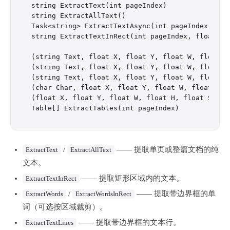
string ExtractText(int pageIndex)

string ExtractAllText()

Task<string> ExtractTextAsync(int pageIndex, Can
string ExtractTextInRect(int pageIndex, float x,
(string Text, float X, float Y, float W, float H
(string Text, float X, float Y, float W, float H
(string Text, float X, float Y, float W, float H
(char Char, float X, float Y, float W, float H)[]
(float X, float Y, float W, float H, float Strok
/
—— 提取单页或整篇文档的纯
ExtractText
ExtractAllText
文本。
—— 提取矩形区域内的文本。
ExtractTextInRect
/
—— 提取带边界框的单
ExtractWords
ExtractWordsInRect
词（可选按区域裁剪）。
—— 提取带边界框的文本行。
ExtractTextLines