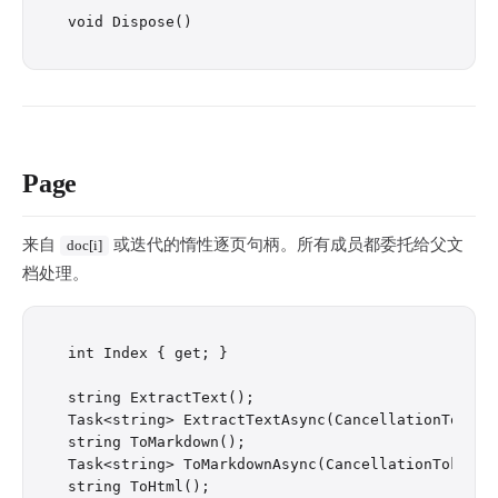
Page
来自
或迭代的惰性逐页句柄。所有成员都委托给父文
doc[i]
档处理。
int Index { get; }

string ExtractText();

Task<string> ExtractTextAsync(CancellationToken c
string ToMarkdown();

Task<string> ToMarkdownAsync(CancellationToken ct
string ToHtml();
