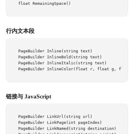
行内文本段
PageBuilder Inline(string text)

PageBuilder InlineBold(string text)

PageBuilder InlineItalic(string text)

链接与 JavaScript
PageBuilder LinkUrl(string url)

PageBuilder LinkPage(int pageIndex)

PageBuilder LinkNamed(string destination)
