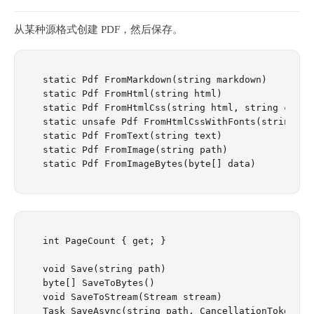
从某种源格式创建 PDF，然后保存。
static Pdf FromMarkdown(string markdown)

static Pdf FromHtml(string html)

static Pdf FromHtmlCss(string html, string css, b
static unsafe Pdf FromHtmlCssWithFonts(string ht
static Pdf FromText(string text)

static Pdf FromImage(string path)

int PageCount { get; }

void Save(string path)

byte[] SaveToBytes()

void SaveToStream(Stream stream)

Task SaveAsync(string path, CancellationToken can