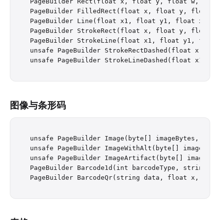
PageBuilder Rect(float x, float y, float w, float
PageBuilder FilledRect(float x, float y, float w
PageBuilder Line(float x1, float y1, float x2, fl
PageBuilder StrokeRect(float x, float y, float w
PageBuilder StrokeLine(float x1, float y1, float
unsafe PageBuilder StrokeRectDashed(float x, flo
图像与条形码
unsafe PageBuilder Image(byte[] imageBytes, floa
unsafe PageBuilder ImageWithAlt(byte[] imageByte
unsafe PageBuilder ImageArtifact(byte[] imageByt
PageBuilder Barcode1d(int barcodeType, string da