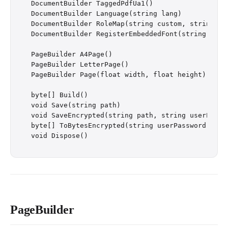
DocumentBuilder TaggedPdfUa1()                   
DocumentBuilder Language(string lang)

DocumentBuilder RoleMap(string custom, string sta
DocumentBuilder RegisterEmbeddedFont(string name,
PageBuilder A4Page()

PageBuilder LetterPage()

PageBuilder Page(float width, float height)

byte[] Build()

void Save(string path)

void SaveEncrypted(string path, string userPasswo
byte[] ToBytesEncrypted(string userPassword, stri
PageBuilder