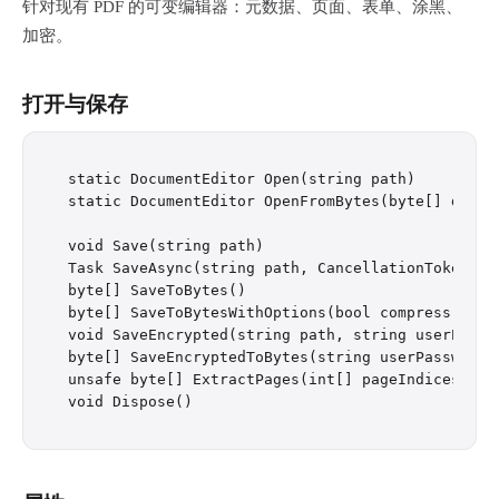
针对现有 PDF 的可变编辑器：元数据、页面、表单、涂黑、
加密。
打开与保存
static DocumentEditor Open(string path)

static DocumentEditor OpenFromBytes(byte[] data)

void Save(string path)

Task SaveAsync(string path, CancellationToken can
byte[] SaveToBytes()

byte[] SaveToBytesWithOptions(bool compress, boo
void SaveEncrypted(string path, string userPasswo
byte[] SaveEncryptedToBytes(string userPassword, 
unsafe byte[] ExtractPages(int[] pageIndices)
