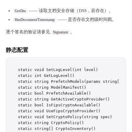
—— 读取文档安全存储（DSS，若存在）。
GetDss
—— 是否存在文档级时间戳。
HasDocumentTimestamp
逐个签名的验证请参见
。
Signature
静态配置
static void SetLogLevel(int level)

static int GetLogLevel()

static string PrefetchModels(params string[] lang
static string ModelManifest()

static bool PrefetchAvailable()

static string GetActiveCryptoProvider()

static bool IsFipsCryptoAvailable()

static void UseFipsCryptoProvider()

static void SetCryptoPolicy(string spec)

static string CryptoPolicy()

static string[] CryptoInventory()
