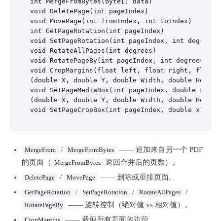
int MergeFromBytes(byte[] data)

void DeletePage(int pageIndex)

void MovePage(int fromIndex, int toIndex)

int GetPageRotation(int pageIndex)

void SetPageRotation(int pageIndex, int degrees)

void RotateAllPages(int degrees)

void RotatePageBy(int pageIndex, int degrees)

void CropMargins(float left, float right, float t
(double X, double Y, double Width, double Height
void SetPageMediaBox(int pageIndex, double x, do
(double X, double Y, double Width, double Height
/
—— 追加来自另一个 PDF
MergeFrom
MergeFromBytes
的页面（
返回合并后的页数）。
MergeFromBytes
/
—— 删除或重排页面。
DeletePage
MovePage
/
/
/
GetPageRotation
SetPageRotation
RotateAllPages
—— 旋转控制（绝对值 vs 相对值）。
RotatePageBy
—— 裁剪所有页面的边距。
CropMargins