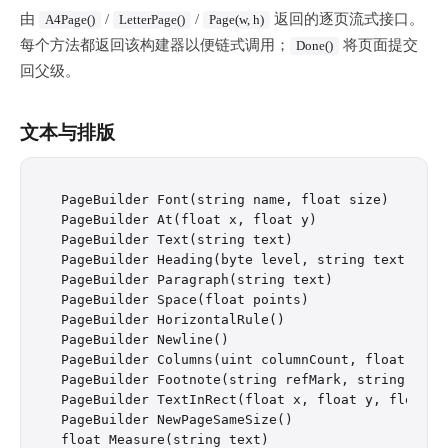
由
/
/
返回的逐页流式接口。
A4Page()
LetterPage()
Page(w, h)
每个方法都返回该构建器以便链式调用；
将页面提交
Done()
回父级。
文本与排版
PageBuilder Font(string name, float size)

PageBuilder At(float x, float y)

PageBuilder Text(string text)

PageBuilder Heading(byte level, string text)

PageBuilder Paragraph(string text)

PageBuilder Space(float points)

PageBuilder HorizontalRule()

PageBuilder Newline()

PageBuilder Columns(uint columnCount, float gapPt
PageBuilder Footnote(string refMark, string noteT
PageBuilder TextInRect(float x, float y, float w
PageBuilder NewPageSameSize()

float Measure(string text)
