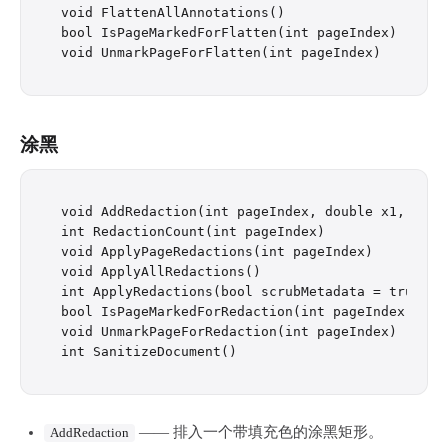
void FlattenAllAnnotations()

bool IsPageMarkedForFlatten(int pageIndex)

涂黑
void AddRedaction(int pageIndex, double x1, doub
int RedactionCount(int pageIndex)

void ApplyPageRedactions(int pageIndex)

void ApplyAllRedactions()

int ApplyRedactions(bool scrubMetadata = true, bo
bool IsPageMarkedForRedaction(int pageIndex)

void UnmarkPageForRedaction(int pageIndex)

—— 排入一个带填充色的涂黑矩形。
AddRedaction