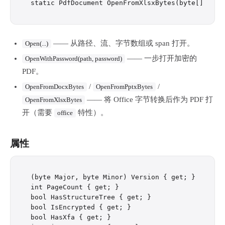
—— 从路径、流、字节数组或 span 打开。
Open(...)
—— 一步打开加密的
OpenWithPassword(path, password)
PDF。
/
/
OpenFromDocxBytes
OpenFromPptxBytes
—— 将 Office 字节转换后作为 PDF 打
OpenFromXlsxBytes
开（需要
特性）。
office
属性
(byte Major, byte Minor) Version { get; }   // PD
int PageCount { get; }                       // n
bool HasStructureTree { get; }               // 
bool IsEncrypted { get; }                    // d
bool HasXfa { get; }                         // c