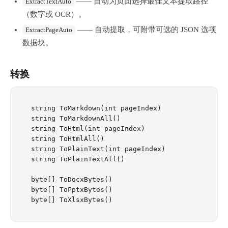
—— 自动为页面选择最佳文本提取路径
ExtractTextAuto
（数字或 OCR）。
—— 自动提取，可附带可选的 JSON 选项
ExtractPageAuto
数据块。
转换
string ToMarkdown(int pageIndex)

string ToMarkdownAll()

string ToHtml(int pageIndex)

string ToHtmlAll()

string ToPlainText(int pageIndex)

string ToPlainTextAll()

byte[] ToDocxBytes()

byte[] ToPptxBytes()
