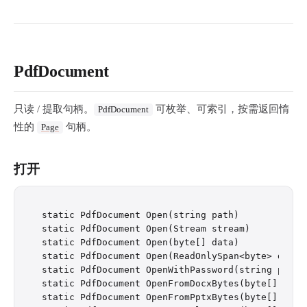
PdfDocument
只读 / 提取句柄。
可枚举、可索引，按需返回惰
PdfDocument
性的
句柄。
Page
打开
static PdfDocument Open(string path)

static PdfDocument Open(Stream stream)

static PdfDocument Open(byte[] data)

static PdfDocument Open(ReadOnlySpan<byte> data)

static PdfDocument OpenWithPassword(string path, 
static PdfDocument OpenFromDocxBytes(byte[] data)
static PdfDocument OpenFromPptxBytes(byte[] data)