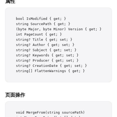
属性
bool IsModified { get; }

string SourcePath { get; }

(byte Major, byte Minor) Version { get; }

int PageCount { get; }

string? Title { get; set; }

string? Author { get; set; }

string? Subject { get; set; }

string? Keywords { get; set; }

string? Producer { get; set; }

string? CreationDate { get; set; }

页面操作
void MergeFrom(string sourcePath)
