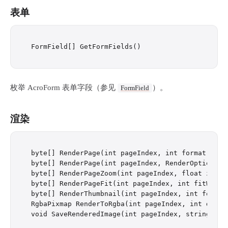
表单
枚举 AcroForm 表单字段（参见
）。
FormField
渲染
byte[] RenderPage(int pageIndex, int format = 0)

byte[] RenderPage(int pageIndex, RenderOptions op
byte[] RenderPageZoom(int pageIndex, float zoom, 
byte[] RenderPageFit(int pageIndex, int fitWidth
byte[] RenderThumbnail(int pageIndex, int format 
RgbaPixmap RenderToRgba(int pageIndex, int dpi = 