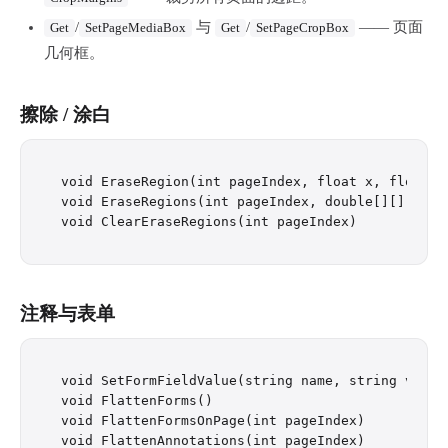
/
与
/
—— 页面
Get
SetPageMediaBox
Get
SetPageCropBox
几何框。
擦除 / 涂白
void EraseRegion(int pageIndex, float x, float y,
void EraseRegions(int pageIndex, double[][] rects
注释与表单
void SetFormFieldValue(string name, string value)
void FlattenForms()

void FlattenFormsOnPage(int pageIndex)

void FlattenAnnotations(int pageIndex)
