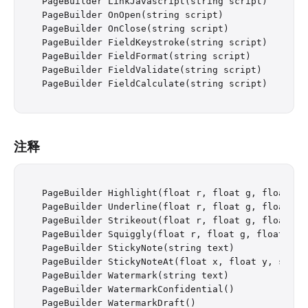
PageBuilder LinkJavascript(string script)

PageBuilder OnOpen(string script)

PageBuilder OnClose(string script)

PageBuilder FieldKeystroke(string script)

PageBuilder FieldFormat(string script)

PageBuilder FieldValidate(string script)

注释
PageBuilder Highlight(float r, float g, float b)

PageBuilder Underline(float r, float g, float b)

PageBuilder Strikeout(float r, float g, float b)

PageBuilder Squiggly(float r, float g, float b)

PageBuilder StickyNote(string text)

PageBuilder StickyNoteAt(float x, float y, string
PageBuilder Watermark(string text)

PageBuilder WatermarkConfidential()

PageBuilder WatermarkDraft()
