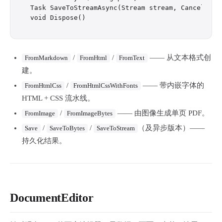
Task SaveToStreamAsync(Stream stream, Cancellati
/
/
—— 从文本格式创
FromMarkdown
FromHtml
FromText
建。
/
—— 带内嵌字体的
FromHtmlCss
FromHtmlCssWithFonts
HTML + CSS 流水线。
/
—— 由图像生成单页 PDF。
FromImage
FromImageBytes
/
/
（及异步版本）——
Save
SaveToBytes
SaveToStream
持久化结果。
DocumentEditor