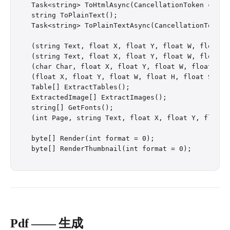
Task<string> ToHtmlAsync(CancellationToken ct = d
string ToPlainText();

Task<string> ToPlainTextAsync(CancellationToken c
(string Text, float X, float Y, float W, float H)
(string Text, float X, float Y, float W, float H)
(char Char, float X, float Y, float W, float H)[]
(float X, float Y, float W, float H, float Stroke
Table[] ExtractTables();

ExtractedImage[] ExtractImages();

string[] GetFonts();

(int Page, string Text, float X, float Y, float 
byte[] Render(int format = 0);

Pdf —— 生成