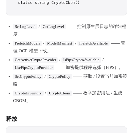
/
—— 控制原生层日志的详细程
SetLogLevel
GetLogLevel
度。
/
/
—— 管
PrefetchModels
ModelManifest
PrefetchAvailable
理 OCR 模型下载。
/
/
GetActiveCryptoProvider
IsFipsCryptoAvailable
—— 加密提供程序选择（FIPS）。
UseFipsCryptoProvider
/
—— 获取 / 设置当前加密策
SetCryptoPolicy
CryptoPolicy
略。
/
—— 枚举加密用法 / 生成
CryptoInventory
CryptoCbom
CBOM。
释放