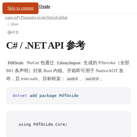
/
PDF Oxide
oxide.fyi
Skip to content
crates.io
PyPI
npm
pkg.go.dev
NuGet
GitHub
Rust
中文
C# / .NET API 参考
NuGet 包通过
生成的 P/Invoke（全部
PdfOxide
LibraryImport
881 条声明）封装 Rust 内核。开箱即可用于 NativeAOT 发
布，且 trim-safe。目标框架：
、
。
net8.0
net10.0
dotnet
 add
 package
 PdfOxide