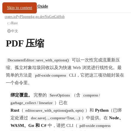
/
PDF Oxide
oxide.fyi
Skip to content
crates.io
PyPI
npm
pkg.go.dev
NuGet
GitHub
Rust
中文
PDF 压缩
可以一次性完成流重新压
DocumentEditor::save_with_options()
缩、孤立对象垃圾回收以及为快速 Web 浏览进行线性化。最
简单的方法是
CLI，它把这三项功能封装在
pdf-oxide compress
一个命令里。
绑定覆盖。
完整的
（含
SaveOptions
compress /
）已在
garbage_collect / linearize
Rust
（
）和
Python
（已绑
editor.save_with_options(path, opts)
定处通过
）中提供。在
Node、
doc.save(..., compress=True, ...)
WASM、Go 和 C#
中，请把 CLI（
pdf-oxide compress