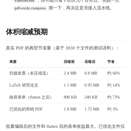
，你可能只省下区区几个百分点。先跑一次
FlateDecode
测一下，再决定是否接入流水线。
pdf-oxide compress
体积缩减预期
真实 PDF 的典型节省量（基于 3830 个文件的测试语料）：
来源
压缩前
压缩后
节省
扫描发票（未压缩流）
2.4 MB
0.8 MB
约 66%
LaTeX 研究论文
1.1 MB
0.95 MB
约 14%
政府表单（flatten 之后）
890 KB
240 KB
约 73%
已优化的营销 PDF
1.8 MB
1.75 MB
约 3%
批量编辑后的文件和 flatten 后的表单收益最大。已优化文件仅