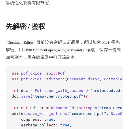
靠线性化获得有限节省。
先解密 / 鉴权
目前没有密码认证调用，所以加密 PDF 需先
DocumentEditor
解密。用
读取，保存一份未
PdfDocument.open_with_password()
加密副本，再在编辑器中打开该副本：
use
 pdf_oxide
::
api
::
Pdf
;
use
 pdf_oxide
::
editor
::
{
DocumentEditor
, 
EditableDo
let
 doc 
=
 Pdf
::
open_with_password
(
"protected.pdf"
,
doc
.
save
(
"temp-unencrypted.pdf"
)
?
;
let
 mut
 editor 
=
 DocumentEditor
::
open
(
"temp-unencr
editor
.
save_with_options
(
"compressed.pdf"
, 
SaveOpt
    compress
:
 true
,
    garbage_collect
:
 true
,