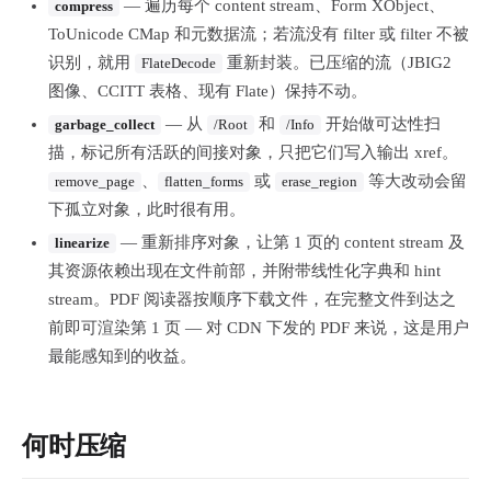
— 遍历每个 content stream、Form XObject、
compress
ToUnicode CMap 和元数据流；若流没有 filter 或 filter 不被
识别，就用
重新封装。已压缩的流（JBIG2
FlateDecode
图像、CCITT 表格、现有 Flate）保持不动。
— 从
和
开始做可达性扫
garbage_collect
/Root
/Info
描，标记所有活跃的间接对象，只把它们写入输出 xref。
、
或
等大改动会留
remove_page
flatten_forms
erase_region
下孤立对象，此时很有用。
— 重新排序对象，让第 1 页的 content stream 及
linearize
其资源依赖出现在文件前部，并附带线性化字典和 hint
stream。PDF 阅读器按顺序下载文件，在完整文件到达之
前即可渲染第 1 页 — 对 CDN 下发的 PDF 来说，这是用户
最能感知到的收益。
何时压缩