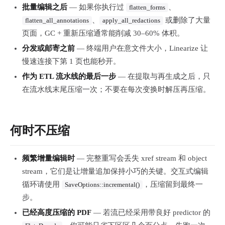
批量编辑之后
— 如果你执行过
、
flatten_forms
、
或删除了大量
flatten_all_annotations
apply_all_redactions
页面，GC + 重新压缩通常能削减 30–60% 体积。
分发或邮寄之前
— 终端用户在意文件大小，Linearize 让
慢速连接下第 1 页也能秒开。
作为 ETL 流水线的最后一步
— 在提取与再生成之后，只
在流水线末尾压缩一次；不要在每次变换时解压再压缩。
何时不压缩
频繁增量编辑时
— 完整重写会丢失 xref stream 和 object
stream，它们是让增量追加保持小巧的关键。交互式编辑
循环请使用
，压缩留到最终一
SaveOptions::incremental()
步。
已经高度压缩的 PDF
— 若流已经采用带良好 predictor 的