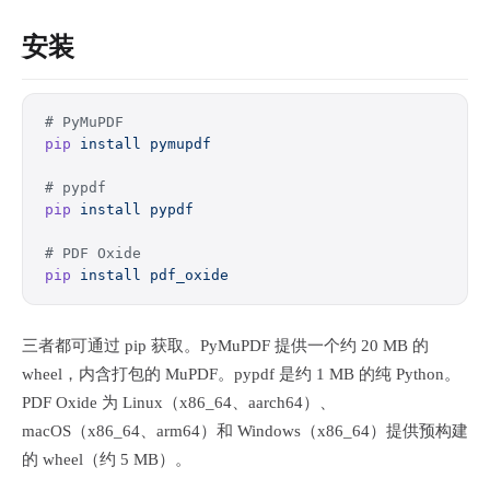
安装
# PyMuPDF
pip
 install
 pymupdf
# pypdf
pip
 install
 pypdf
# PDF Oxide
pip
 install
 pdf_oxide
三者都可通过 pip 获取。PyMuPDF 提供一个约 20 MB 的
wheel，内含打包的 MuPDF。pypdf 是约 1 MB 的纯 Python。
PDF Oxide 为 Linux（x86_64、aarch64）、
macOS（x86_64、arm64）和 Windows（x86_64）提供预构建
的 wheel（约 5 MB）。