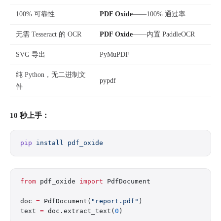
100% 可靠性
PDF Oxide
——100% 通过率
无需 Tesseract 的 OCR
PDF Oxide
——内置 PaddleOCR
SVG 导出
PyMuPDF
纯 Python，无二进制文
pypdf
件
10 秒上手：
pip
 install
 pdf_oxide
from
 pdf_oxide 
import
 PdfDocument
doc 
=
 PdfDocument(
"report.pdf"
)
text 
=
 doc.extract_text(
0
)