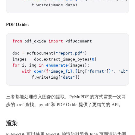
        f.write(image.data)
PDF Oxide:
from
 pdf_oxide 
import
 PdfDocument
doc 
=
 PdfDocument(
"report.pdf"
)
images 
=
 doc.extract_image_bytes(
0
)
for
 i, img 
in
 enumerate
(images):
    with
 open
(
f
"image_
{
i
}
.
{
img[
'format'
]
}
"
, 
"wb"
) 
        f.write(img[
"data"
])
三者都能处理嵌入图像的提取。PyMuPDF 的方式需要一次两
步的 xref 查找。pypdf 和 PDF Oxide 提供了更精简的 API。
渲染
PyMuPDF 可以使用 MuPDF 的渲染引擎将 PDF 页面渲染为图