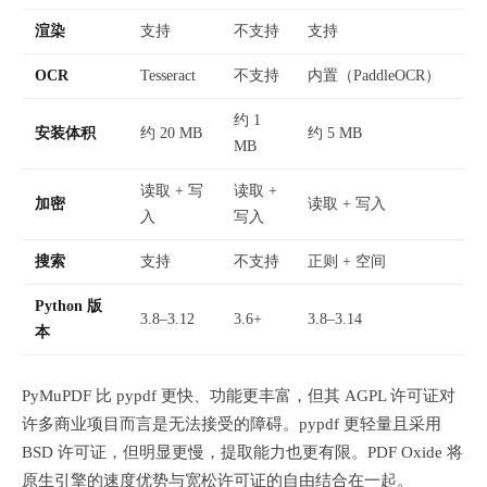
渲染
支持
不支持
支持
OCR
Tesseract
不支持
内置（PaddleOCR）
约 1
安装体积
约 20 MB
约 5 MB
MB
读取 + 写
读取 +
加密
读取 + 写入
入
写入
搜索
支持
不支持
正则 + 空间
Python 版
3.8–3.12
3.6+
3.8–3.14
本
PyMuPDF 比 pypdf 更快、功能更丰富，但其 AGPL 许可证对
许多商业项目而言是无法接受的障碍。pypdf 更轻量且采用
BSD 许可证，但明显更慢，提取能力也更有限。PDF Oxide 将
原生引擎的速度优势与宽松许可证的自由结合在一起。