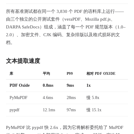
所有基准测试都在同一个 3,830 个 PDF 的语料库上运行——
由三个独立的公开测试套件（veraPDF、Mozilla pdf.js、
DARPA SafeDocs）组成，涵盖了每一个 PDF 规范版本（1.0–
2.0）、加密文件、CJK 编码、复杂排版以及格式损坏的文
档。
文本提取速度
库
平均
P99
相对 PDF OXIDE
PDF Oxide
0.8ms
9ms
1x
PyMuPDF
4.6ms
28ms
慢 5.8x
pypdf
12.1ms
97ms
慢 15.1x
PyMuPDF 比 pypdf 快 2.6x，因为它将解析委托给了 MuPDF