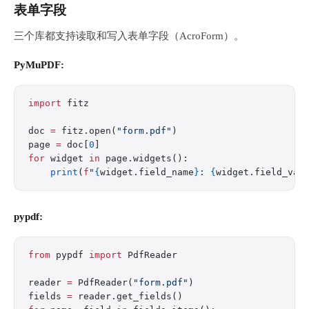
表单字段
三个库都支持读取和写入表单字段（AcroForm）。
PyMuPDF:
import
 fitz
doc 
=
 fitz.open(
"form.pdf"
)
page 
=
 doc[
0
]
for
 widget 
in
 page.widgets():
    print
(
f
"
{
widget.field_name
}
: 
{
widget.field_val
pypdf:
from
 pypdf 
import
 PdfReader
reader 
=
 PdfReader(
"form.pdf"
)
fields 
=
 reader.get_fields()