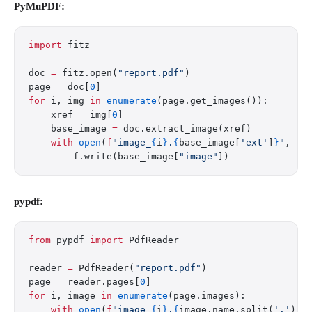
PyMuPDF:
import
 fitz
doc 
=
 fitz.open(
"report.pdf"
)
page 
=
 doc[
0
]
for
 i, img 
in
 enumerate
(page.get_images()):
    xref 
=
 img[
0
]
    base_image 
=
 doc.extract_image(xref)
    with
 open
(
f
"image_
{
i
}
.
{
base_image[
'ext'
]
}
"
, 
"w
        f.write(base_image[
"image"
])
pypdf:
from
 pypdf 
import
 PdfReader
reader 
=
 PdfReader(
"report.pdf"
)
page 
=
 reader.pages[
0
]
for
 i, image 
in
 enumerate
(page.images):
    with
 open
(
f
"image_
{
i
}
.
{
image.name.split(
'.'
)[
-