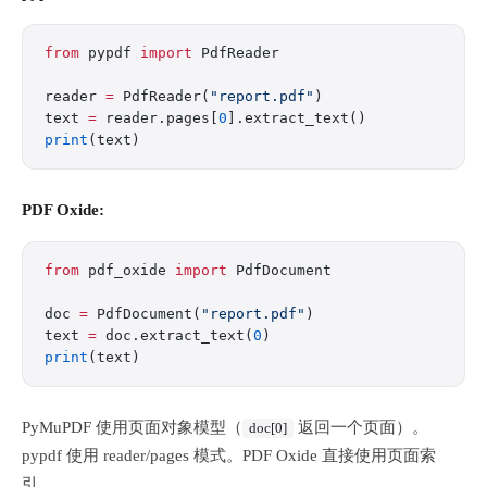
from
 pypdf 
import
 PdfReader
reader 
=
 PdfReader(
"report.pdf"
)
text 
=
 reader.pages[
0
].extract_text()
print
(text)
PDF Oxide:
from
 pdf_oxide 
import
 PdfDocument
doc 
=
 PdfDocument(
"report.pdf"
)
text 
=
 doc.extract_text(
0
)
print
(text)
PyMuPDF 使用页面对象模型（
返回一个页面）。
doc[0]
pypdf 使用 reader/pages 模式。PDF Oxide 直接使用页面索
引。