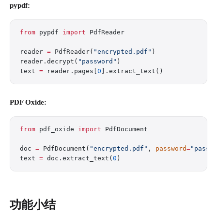
pypdf:
from
 pypdf 
import
 PdfReader
reader 
=
 PdfReader(
"encrypted.pdf"
)
reader.decrypt(
"password"
)
text 
=
 reader.pages[
0
].extract_text()
PDF Oxide:
from
 pdf_oxide 
import
 PdfDocument
doc 
=
 PdfDocument(
"encrypted.pdf"
, 
password
=
"passw
text 
=
 doc.extract_text(
0
)
功能小结