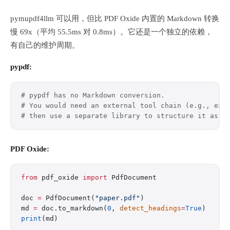
pymupdf4llm 可以用，但比 PDF Oxide 内置的 Markdown 转换
慢 69x（平均 55.5ms 对 0.8ms）。它还是一个独立的依赖，
有自己的维护周期。
pypdf:
# pypdf has no Markdown conversion.
# You would need an external tool chain (e.g., ext
# then use a separate library to structure it as M
PDF Oxide:
from
 pdf_oxide 
import
 PdfDocument
doc 
=
 PdfDocument(
"paper.pdf"
)
md 
=
 doc.to_markdown(
0
, 
detect_headings
=
True
)
print
(md)