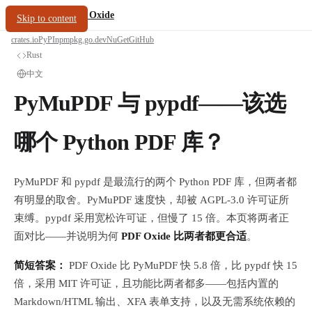
/
PDF Oxide
oxide.fyi
Skip to content
crates.io
PyPI
npm
pkg.go.dev
NuGet
GitHub
Rust
中文
PyMuPDF 与 pypdf——该选
哪个 Python PDF 库？
PyMuPDF 和 pypdf 是最流行的两个 Python PDF 库，但两者都
有明显的取舍。PyMuPDF 速度快，却被 AGPL-3.0 许可证所
束缚。pypdf 采用宽松许可证，但慢了 15 倍。本页将两者正
面对比——并说明为何
PDF Oxide 比两者都更合适
。
简短答案：
PDF Oxide 比 PyMuPDF 快 5.8 倍，比 pypdf 快 15
倍，采用 MIT 许可证，且功能比两者都多——包括内置的
Markdown/HTML 输出、XFA 表单支持，以及无需系统依赖的