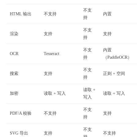
不支
HTML 输出
不支持
内置
持
不支
渲染
支持
支持
持
不支
内置
OCR
Tesseract
持
（PaddleOCR）
不支
搜索
支持
正则 + 空间
持
读取 +
加密
读取 + 写入
读取 + 写入
写入
不支
PDF/A 校验
不支持
支持
持
不支
SVG 导出
支持
不支持
持