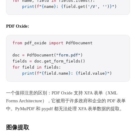
for
 name, field 
in
 fields.items():
    print
(
f
"
{
name
}
: 
{
field.get(
'/V'
, 
''
)
}
"
)
PDF Oxide:
from
 pdf_oxide 
import
 PdfDocument
doc 
=
 PdfDocument(
"form.pdf"
)
fields 
=
 doc.get_form_fields()
for
 field 
in
 fields:
    print
(
f
"
{
field.name
}
: 
{
field.value
}
"
)
一个值得注意的区别：PDF Oxide 支持 XFA 表单（XML
Forms Architecture），它被用于许多政府和企业的 PDF 表单
中。PyMuPDF 和 pypdf 都无法处理 XFA 表单数据的提取。
图像提取