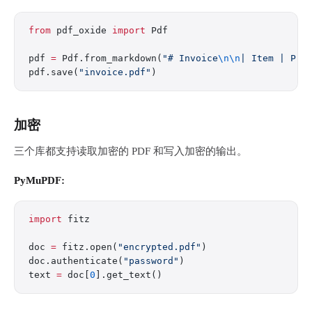
from
 pdf_oxide 
import
 Pdf
pdf 
=
 Pdf.from_markdown(
"# Invoice
\n\n
| Item | Pri
pdf.save(
"invoice.pdf"
)
加密
三个库都支持读取加密的 PDF 和写入加密的输出。
PyMuPDF:
import
 fitz
doc 
=
 fitz.open(
"encrypted.pdf"
)
doc.authenticate(
"password"
)
text 
=
 doc[
0
].get_text()