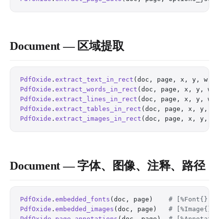
Document — 区域提取
PdfOxide
.
extract_text_in_rect
(doc, page, x, y, w, 
PdfOxide
.
extract_words_in_rect
(doc, page, x, y, w,
PdfOxide
.
extract_lines_in_rect
(doc, page, x, y, w,
PdfOxide
.
extract_tables_in_rect
(doc, page, x, y, w
PdfOxide
.
extract_images_in_rect
(doc, page, x, y, w
Document — 字体、图像、注释、路径
PdfOxide
.
embedded_fonts
(doc, page)    
# [%Font{}] 
PdfOxide
.
embedded_images
(doc, page)   
# [%Image{}]
PdfOxide
.
page_annotations
(doc, page)  
# [%Annotati