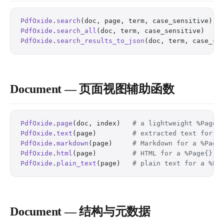
PdfOxide
.
search
(doc, page, term, case_sensitive)  
PdfOxide
.
search_all
(doc, term, case_sensitive)    
PdfOxide
.
search_results_to_json
(doc, term, case_se
Document — 页面视图辅助函数
PdfOxide
.
page
(doc, index)   
# a lightweight %Page{
PdfOxide
.
text
(page)         
# extracted text for a
PdfOxide
.
markdown
(page)     
# Markdown for a %Page
PdfOxide
.
html
(page)         
# HTML for a %Page{}
PdfOxide
.
plain_text
(page)   
# plain text for a %Pa
Document — 结构与元数据