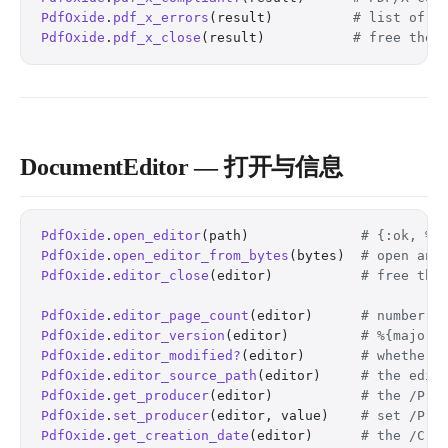
PdfOxide
.
pdf_x_errors
(result)          
# list of P
PdfOxide
.
pdf_x_close
(result)           
# free the 
DocumentEditor — 打开与信息
PdfOxide
.
open_editor
(path)              
# {:ok, %D
PdfOxide
.
open_editor_from_bytes
(bytes)  
# open an 
PdfOxide
.
editor_close
(editor)           
# free the
PdfOxide
.
editor_page_count
(editor)      
# number o
PdfOxide
.
editor_version
(editor)         
# %{major:
PdfOxide
.
editor_modified?
(editor)       
# whether 
PdfOxide
.
editor_source_path
(editor)     
# the edit
PdfOxide
.
get_producer
(editor)           
# the /Pro
PdfOxide
.
set_producer
(editor, value)    
# set /Pro
PdfOxide
.
get_creation_date
(editor)      
# the /Cre