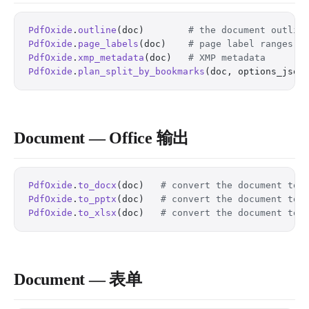
PdfOxide
.
outline
(doc)        
# the document outlin
PdfOxide
.
page_labels
(doc)    
# page label ranges
PdfOxide
.
xmp_metadata
(doc)   
# XMP metadata
PdfOxide
.
plan_split_by_bookmarks
(doc, options_json
Document — Office 输出
PdfOxide
.
to_docx
(doc)   
# convert the document to 
PdfOxide
.
to_pptx
(doc)   
# convert the document to 
PdfOxide
.
to_xlsx
(doc)   
# convert the document to 
Document — 表单