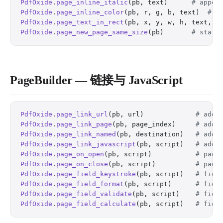
PdfOxide
.
page_inline_italic
(pb, text)      
# appen
PdfOxide
.
page_inline_color
(pb, r, g, b, text)  
# a
PdfOxide
.
page_text_in_rect
(pb, x, y, w, h, text, a
PdfOxide
.
page_new_page_same_size
(pb)       
# start
PageBuilder — 链接与 JavaScript
PdfOxide
.
page_link_url
(pb, url)             
# add 
PdfOxide
.
page_link_page
(pb, page_index)     
# add 
PdfOxide
.
page_link_named
(pb, destination)   
# add 
PdfOxide
.
page_link_javascript
(pb, script)   
# add 
PdfOxide
.
page_on_open
(pb, script)           
# page
PdfOxide
.
page_on_close
(pb, script)          
# page
PdfOxide
.
page_field_keystroke
(pb, script)   
# fiel
PdfOxide
.
page_field_format
(pb, script)      
# fiel
PdfOxide
.
page_field_validate
(pb, script)    
# fiel
PdfOxide
.
page_field_calculate
(pb, script)   
# fiel