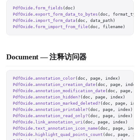
PdfOxide
.
form_fields
(doc)                         
PdfOxide
.
export_form_data_to_bytes
(doc, format_typ
PdfOxide
.
import_form_data
(doc, data_path)         
PdfOxide
.
form_import_from_file
(doc, filename)     
Document — 注释访问器
PdfOxide
.
annotation_color
(doc, page, index)       
PdfOxide
.
annotation_creation_date
(doc, page, index
PdfOxide
.
annotation_modification_date
(doc, page, i
PdfOxide
.
annotation_hidden?
(doc, page, index)     
PdfOxide
.
annotation_marked_deleted?
(doc, page, ind
PdfOxide
.
annotation_printable?
(doc, page, index)  
PdfOxide
.
annotation_read_only?
(doc, page, index)  
PdfOxide
.
link_annotation_uri
(doc, page, index)    
PdfOxide
.
text_annotation_icon_name
(doc, page, inde
PdfOxide
.
highlight_quad_points_count
(doc, page, in