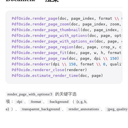
PdfOxide
.
render_page
(doc, page_index, format 
\\
 0
)
PdfOxide
.
render_page_zoom
(doc, page_index, zoom, f
PdfOxide
.
render_page_thumbnail
(doc, page_index, si
PdfOxide
.
render_page_with_options
(doc, page, opts 
PdfOxide
.
render_page_with_options_ex
(doc, page, ex
PdfOxide
.
render_page_region
(doc, page, crop_x, cro
PdfOxide
.
render_page_fit
(doc, page, w, h, format 
\
PdfOxide
.
render_page_raw
(doc, page, dpi 
\\
 150
)   
PdfOxide
.
renderer
(dpi 
\\
 150
, format 
\\
 0
, quality
PdfOxide
.
renderer_close
(renderer)                 
PdfOxide
.
estimate_render_time
(doc, page)          
的关键字选
render_page_with_options/3
项：
、
、
（
:dpi
:format
:background
{r, g, b,
）、
、
、
a}
:transparent_background
:render_annotations
:jpeg_quality