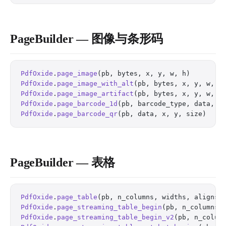
PageBuilder — 图像与条形码
PdfOxide
.
page_image
(pb, bytes, x, y, w, h)        
PdfOxide
.
page_image_with_alt
(pb, bytes, x, y, w, h
PdfOxide
.
page_image_artifact
(pb, bytes, x, y, w, h
PdfOxide
.
page_barcode_1d
(pb, barcode_type, data, x
PdfOxide
.
page_barcode_qr
(pb, data, x, y, size)    
PageBuilder — 表格
PdfOxide
.
page_table
(pb, n_columns, widths, aligns,
PdfOxide
.
page_streaming_table_begin
(pb, n_columns,
PdfOxide
.
page_streaming_table_begin_v2
(pb, n_colum