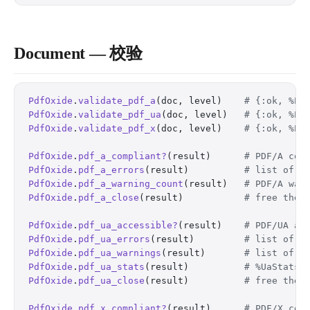
Document — 校验
PdfOxide
.
validate_pdf_a
(doc, level)    
# {:ok, %Pd
PdfOxide
.
validate_pdf_ua
(doc, level)   
# {:ok, %Pd
PdfOxide
.
validate_pdf_x
(doc, level)    
# {:ok, %Pd
PdfOxide
.
pdf_a_compliant?
(result)      
# PDF/A com
PdfOxide
.
pdf_a_errors
(result)          
# list of P
PdfOxide
.
pdf_a_warning_count
(result)   
# PDF/A war
PdfOxide
.
pdf_a_close
(result)           
# free the 
PdfOxide
.
pdf_ua_accessible?
(result)    
# PDF/UA ac
PdfOxide
.
pdf_ua_errors
(result)         
# list of P
PdfOxide
.
pdf_ua_warnings
(result)       
# list of P
PdfOxide
.
pdf_ua_stats
(result)          
# %UaStats{
PdfOxide
.
pdf_ua_close
(result)          
# free the 
PdfOxide
.
pdf_x_compliant?
(result)      
# PDF/X com