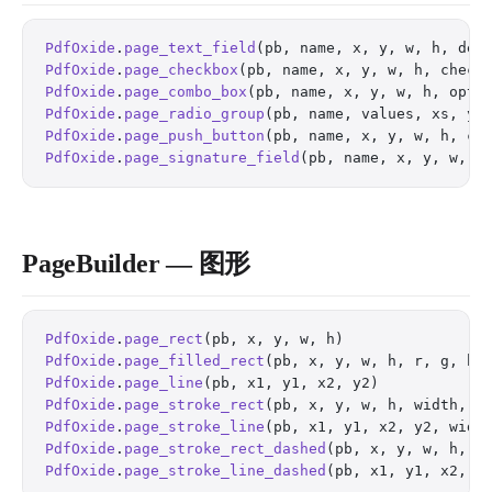
PdfOxide
.
page_text_field
(pb, name, x, y, w, h, def
PdfOxide
.
page_checkbox
(pb, name, x, y, w, h, check
PdfOxide
.
page_combo_box
(pb, name, x, y, w, h, opti
PdfOxide
.
page_radio_group
(pb, name, values, xs, ys
PdfOxide
.
page_push_button
(pb, name, x, y, w, h, ca
PdfOxide
.
page_signature_field
(pb, name, x, y, w, h
PageBuilder — 图形
PdfOxide
.
page_rect
(pb, x, y, w, h)                
PdfOxide
.
page_filled_rect
(pb, x, y, w, h, r, g, b)
PdfOxide
.
page_line
(pb, x1, y1, x2, y2)            
PdfOxide
.
page_stroke_rect
(pb, x, y, w, h, width, r
PdfOxide
.
page_stroke_line
(pb, x1, y1, x2, y2, widt
PdfOxide
.
page_stroke_rect_dashed
(pb, x, y, w, h, w
PdfOxide
.
page_stroke_line_dashed
(pb, x1, y1, x2, y