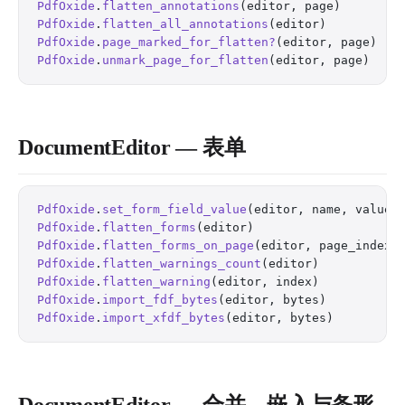
PdfOxide
.
flatten_annotations
(editor, page)        
PdfOxide
.
flatten_all_annotations
(editor)          
PdfOxide
.
page_marked_for_flatten?
(editor, page)   
PdfOxide
.
unmark_page_for_flatten
(editor, page)    
DocumentEditor — 表单
PdfOxide
.
set_form_field_value
(editor, name, value)
PdfOxide
.
flatten_forms
(editor)                    
PdfOxide
.
flatten_forms_on_page
(editor, page_index)
PdfOxide
.
flatten_warnings_count
(editor)           
PdfOxide
.
flatten_warning
(editor, index)           
PdfOxide
.
import_fdf_bytes
(editor, bytes)          
PdfOxide
.
import_xfdf_bytes
(editor, bytes)         