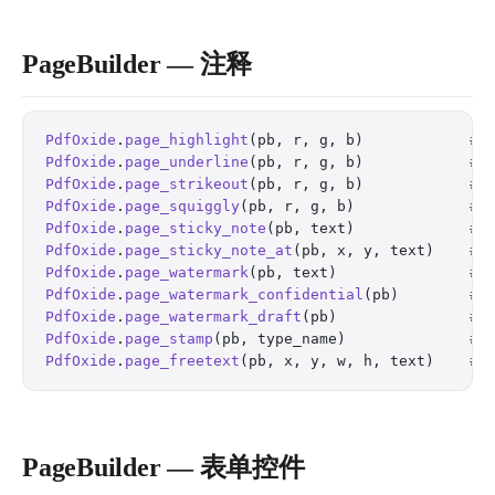
PageBuilder — 注释
PdfOxide
.
page_highlight
(pb, r, g, b)            
# 
PdfOxide
.
page_underline
(pb, r, g, b)            
# 
PdfOxide
.
page_strikeout
(pb, r, g, b)            
# 
PdfOxide
.
page_squiggly
(pb, r, g, b)             
# 
PdfOxide
.
page_sticky_note
(pb, text)             
# 
PdfOxide
.
page_sticky_note_at
(pb, x, y, text)    
# 
PdfOxide
.
page_watermark
(pb, text)               
# 
PdfOxide
.
page_watermark_confidential
(pb)        
# 
PdfOxide
.
page_watermark_draft
(pb)               
# 
PdfOxide
.
page_stamp
(pb, type_name)              
# 
PdfOxide
.
page_freetext
(pb, x, y, w, h, text)    
# 
PageBuilder — 表单控件