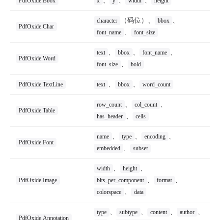
、
、
、
PdfOxide.Bbox
x
y
width
height
（码位）、
、
character
bbox
PdfOxide.Char
、
font_name
font_size
、
、
、
text
bbox
font_name
PdfOxide.Word
、
font_size
bold
、
、
PdfOxide.TextLine
text
bbox
word_count
、
、
row_count
col_count
PdfOxide.Table
、
has_header
cells
、
、
、
name
type
encoding
PdfOxide.Font
、
embedded
subset
、
、
width
height
、
、
PdfOxide.Image
bits_per_component
format
、
colorspace
data
、
、
、
、
type
subtype
content
author
PdfOxide.Annotation