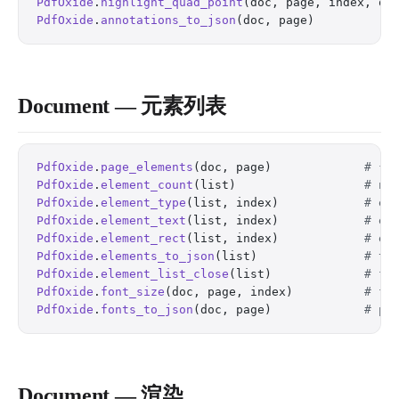
PdfOxide
.
highlight_quad_point
(doc, page, index, qu
PdfOxide
.
annotations_to_json
(doc, page)           
Document — 元素列表
PdfOxide
.
page_elements
(doc, page)             
# {:
PdfOxide
.
element_count
(list)                  
# nu
PdfOxide
.
element_type
(list, index)            
# el
PdfOxide
.
element_text
(list, index)            
# el
PdfOxide
.
element_rect
(list, index)            
# el
PdfOxide
.
elements_to_json
(list)               
# th
PdfOxide
.
element_list_close
(list)             
# fr
PdfOxide
.
font_size
(doc, page, index)          
# fo
PdfOxide
.
fonts_to_json
(doc, page)             
# pa
Document — 渲染