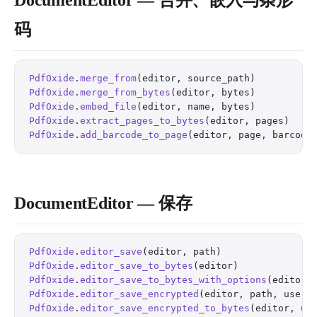
DocumentEditor — 合并、嵌入与条形
码
PdfOxide
.
merge_from
(editor, source_path)          
PdfOxide
.
merge_from_bytes
(editor, bytes)          
PdfOxide
.
embed_file
(editor, name, bytes)          
PdfOxide
.
extract_pages_to_bytes
(editor, pages)    
PdfOxide
.
add_barcode_to_page
(editor, page, barcode
DocumentEditor — 保存
PdfOxide
.
editor_save
(editor, path)                
PdfOxide
.
editor_save_to_bytes
(editor)             
PdfOxide
.
editor_save_to_bytes_with_options
(editor,
PdfOxide
.
editor_save_encrypted
(editor, path, user_
PdfOxide
.
editor_save_encrypted_to_bytes
(editor, us