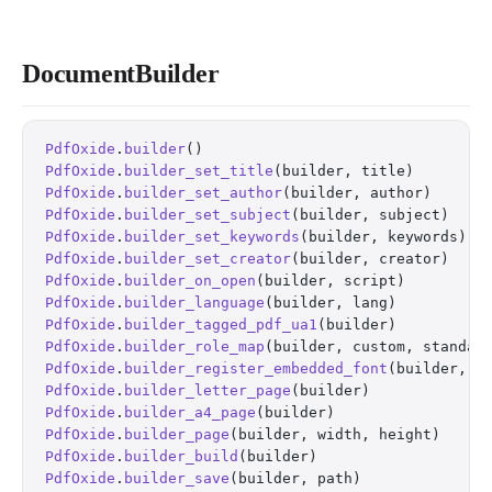
DocumentBuilder
PdfOxide
.
builder
()                                
PdfOxide
.
builder_set_title
(builder, title)        
PdfOxide
.
builder_set_author
(builder, author)      
PdfOxide
.
builder_set_subject
(builder, subject)    
PdfOxide
.
builder_set_keywords
(builder, keywords)  
PdfOxide
.
builder_set_creator
(builder, creator)    
PdfOxide
.
builder_on_open
(builder, script)         
PdfOxide
.
builder_language
(builder, lang)          
PdfOxide
.
builder_tagged_pdf_ua1
(builder)          
PdfOxide
.
builder_role_map
(builder, custom, standar
PdfOxide
.
builder_register_embedded_font
(builder, n
PdfOxide
.
builder_letter_page
(builder)             
PdfOxide
.
builder_a4_page
(builder)                 
PdfOxide
.
builder_page
(builder, width, height)     
PdfOxide
.
builder_build
(builder)                   
PdfOxide
.
builder_save
(builder, path)              