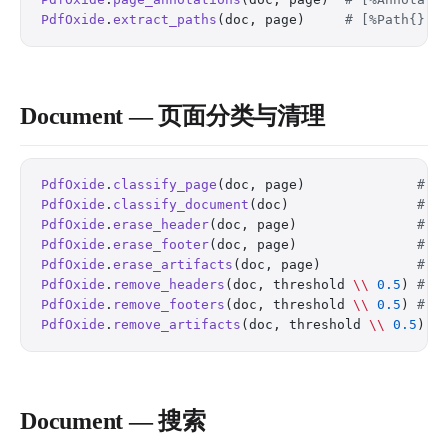
PdfOxide
.
extract_paths
(doc, page)     
# [%Path{}] 
Document — 页面分类与清理
PdfOxide
.
classify_page
(doc, page)              
# c
PdfOxide
.
classify_document
(doc)                
# c
PdfOxide
.
erase_header
(doc, page)               
# e
PdfOxide
.
erase_footer
(doc, page)               
# e
PdfOxide
.
erase_artifacts
(doc, page)            
# e
PdfOxide
.
remove_headers
(doc, threshold 
\\
 0.5
) 
# r
PdfOxide
.
remove_footers
(doc, threshold 
\\
 0.5
) 
# r
PdfOxide
.
remove_artifacts
(doc, threshold 
\\
 0.5
) 
#
Document — 搜索