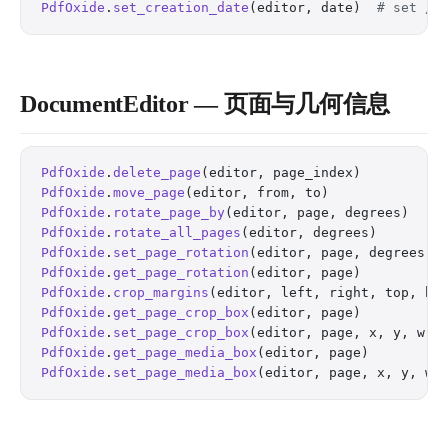
PdfOxide
.
set_creation_date
(editor, date)  
# set /C
DocumentEditor — 页面与几何信息
PdfOxide
.
delete_page
(editor, page_index)          
PdfOxide
.
move_page
(editor, from, to)              
PdfOxide
.
rotate_page_by
(editor, page, degrees)    
PdfOxide
.
rotate_all_pages
(editor, degrees)        
PdfOxide
.
set_page_rotation
(editor, page, degrees) 
PdfOxide
.
get_page_rotation
(editor, page)          
PdfOxide
.
crop_margins
(editor, left, right, top, bo
PdfOxide
.
get_page_crop_box
(editor, page)          
PdfOxide
.
set_page_crop_box
(editor, page, x, y, w, 
PdfOxide
.
get_page_media_box
(editor, page)         
PdfOxide
.
set_page_media_box
(editor, page, x, y, w,