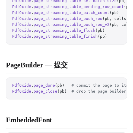
PdfOxide
.
page_streaming_table_set_batch_size
(pb, b
PdfOxide
.
page_streaming_table_pending_row_count
(pb
PdfOxide
.
page_streaming_table_batch_count
(pb)     
PdfOxide
.
page_streaming_table_push_row
(pb, cells) 
PdfOxide
.
page_streaming_table_push_row_v2
(pb, cell
PdfOxide
.
page_streaming_table_flush
(pb)           
PdfOxide
.
page_streaming_table_finish
(pb)          
PageBuilder — 提交
PdfOxide
.
page_done
(pb)   
# commit the page to its 
PdfOxide
.
page_close
(pb)  
# drop the page builder w
EmbeddedFont