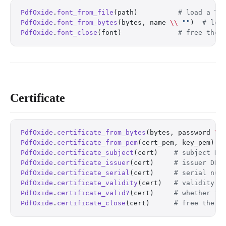
PdfOxide
.
font_from_file
(path)          
# load a TT
PdfOxide
.
font_from_bytes
(bytes, name 
\\
 ""
)  
# loa
PdfOxide
.
font_close
(font)              
# free the 
Certificate
PdfOxide
.
certificate_from_bytes
(bytes, password 
\\
PdfOxide
.
certificate_from_pem
(cert_pem, key_pem)  
PdfOxide
.
certificate_subject
(cert)    
# subject DN
PdfOxide
.
certificate_issuer
(cert)     
# issuer DN
PdfOxide
.
certificate_serial
(cert)     
# serial num
PdfOxide
.
certificate_validity
(cert)   
# validity w
PdfOxide
.
certificate_valid?
(cert)     
# whether th
PdfOxide
.
certificate_close
(cert)      
# free the c