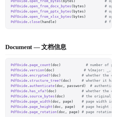
PdfOxide
.
open_from_bytes
(bytes)              
# ope
PdfOxide
.
open_from_docx_bytes
(bytes)         
# ope
PdfOxide
.
open_from_pptx_bytes
(bytes)         
# ope
PdfOxide
.
open_from_xlsx_bytes
(bytes)         
# ope
PdfOxide
.
close
(handle)                       
# fre
Document — 文档信息
PdfOxide
.
page_count
(doc)            
# number of pa
PdfOxide
.
version
(doc)              
# %{major: _, m
PdfOxide
.
encrypted?
(doc)          
# whether the do
PdfOxide
.
structure_tree?
(doc)     
# whether it has
PdfOxide
.
authenticate
(doc, password)  
# authentica
PdfOxide
.
has_xfa?
(doc)            
# whether the do
PdfOxide
.
source_bytes
(doc)        
# the original s
PdfOxide
.
page_width
(doc, page)    
# page width in 
PdfOxide
.
page_height
(doc, page)   
# page height in
PdfOxide
.
page_rotation
(doc, page) 
# page rotation 