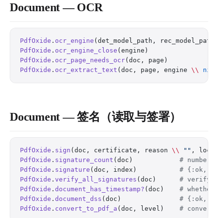
Document — OCR
PdfOxide
.
ocr_engine
(det_model_path, rec_model_path
PdfOxide
.
ocr_engine_close
(engine)                
#
PdfOxide
.
ocr_page_needs_ocr
(doc, page)           
#
PdfOxide
.
ocr_extract_text
(doc, page, engine 
\\
 nil
Document — 签名（读取与签署）
PdfOxide
.
sign
(doc, certificate, reason 
\\
 ""
, loca
PdfOxide
.
signature_count
(doc)            
# number 
PdfOxide
.
signature
(doc, index)           
# {:ok, %
PdfOxide
.
verify_all_signatures
(doc)      
# verify 
PdfOxide
.
document_has_timestamp?
(doc)    
# whether
PdfOxide
.
document_dss
(doc)               
# {:ok, %
PdfOxide
.
convert_to_pdf_a
(doc, level)    
# convert