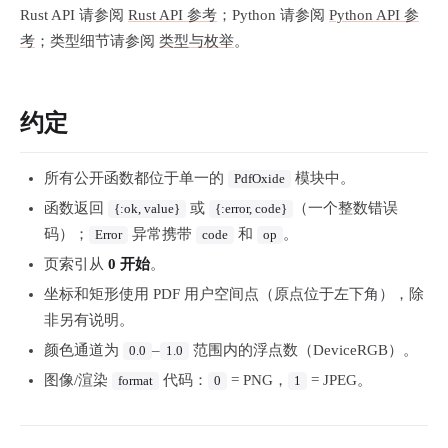
Rust API 请参阅
Rust API 参考
；Python 请参阅
Python API 参
考
；类型细节请参阅
类型与枚举
。
约定
所有公开函数都位于单一的
模块中。
PdfOxide
函数返回
或
（一个整数错误
{:ok, value}
{:error, code}
码）；
异常携带
和
。
Error
code
op
页索引从
0 开始
。
坐标和矩形使用 PDF 用户空间点（原点位于左下角），除
非另有说明。
颜色通道为
–
范围内的浮点数（DeviceRGB）。
0.0
1.0
图像/渲染
代码：
= PNG，
= JPEG。
format
0
1