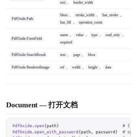
、
rect
border_width
、
、
、
bbox
stroke_width
has_stroke
PdfOxide.Path
、
has_fill
operation_count
、
、
、
、
name
value
type
read_only
PdfOxide.FormField
required
、
、
PdfOxide.SearchResult
text
page
bbox
、
、
、
PdfOxide.RenderedImage
ref
width
height
data
Document — 打开文档
PdfOxide
.
open
(path)                          
# {:o
PdfOxide
.
open_with_password
(path, password)  
# ope