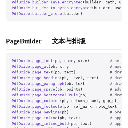
PdfOxide
.
builder_save_encrypted
(builder, path, use
PdfOxide
.
builder_to_bytes_encrypted
(builder, user_
PdfOxide
.
builder_close
(builder)                   
PageBuilder — 文本与排版
PdfOxide
.
page_font
(pb, name, size)         
# set t
PdfOxide
.
page_at
(pb, x, y)                 
# move 
PdfOxide
.
page_text
(pb, text)               
# draw 
PdfOxide
.
page_heading
(pb, level, text)     
# draw 
PdfOxide
.
page_paragraph
(pb, text)          
# draw 
PdfOxide
.
page_space
(pb, points)            
# advan
PdfOxide
.
page_horizontal_rule
(pb)          
# draw 
PdfOxide
.
page_columns
(pb, column_count, gap_pt, te
PdfOxide
.
page_footnote
(pb, ref_mark, note_text)   
PdfOxide
.
page_newline
(pb)                  
# break
PdfOxide
.
page_inline
(pb, text)             
# appen
PdfOxide
.
page_inline_bold
(pb, text)        
# appen