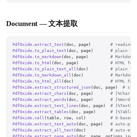
Document — 文本提取
PdfOxide
.
extract_text
(doc, page)        
# reading-
PdfOxide
.
to_plain_text
(doc, page)       
# plain te
PdfOxide
.
to_markdown
(doc, page)         
# Markdown
PdfOxide
.
to_html
(doc, page)             
# HTML for
PdfOxide
.
to_plain_text_all
(doc)         
# plain te
PdfOxide
.
to_markdown_all
(doc)           
# Markdown
PdfOxide
.
to_html_all
(doc)               
# HTML for
PdfOxide
.
extract_structured_json
(doc, page)  
# str
PdfOxide
.
extract_chars
(doc, page)       
# [%Char{}
PdfOxide
.
extract_words
(doc, page)       
# [%Word{}
PdfOxide
.
extract_text_lines
(doc, page)  
# [%TextLi
PdfOxide
.
extract_tables
(doc, page)      
# [%Table{
PdfOxide
.
cell
(table, row, col)          
# 0-based 
PdfOxide
.
extract_text_auto
(doc, page)   
# auto-pic
PdfOxide
.
extract_all_text
(doc)          
# auto-ext
PdfOxide
.
extract_page_auto
(doc, page, options_json