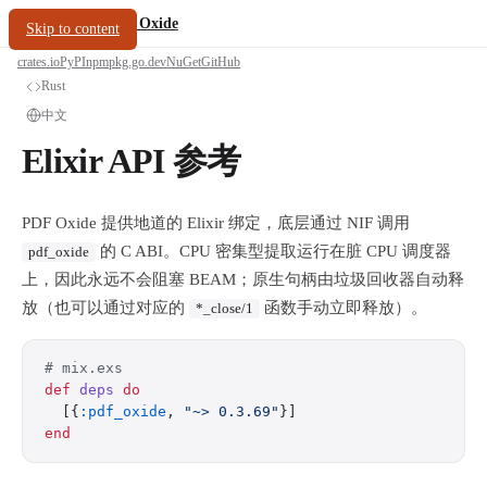
/
PDF Oxide
oxide.fyi
Skip to content
crates.io
PyPI
npm
pkg.go.dev
NuGet
GitHub
Rust
中文
Elixir API 参考
PDF Oxide 提供地道的 Elixir 绑定，底层通过 NIF 调用
的 C ABI。CPU 密集型提取运行在脏 CPU 调度器
pdf_oxide
上，因此永远不会阻塞 BEAM；原生句柄由垃圾回收器自动释
放（也可以通过对应的
函数手动立即释放）。
*_close/1
# mix.exs
def
 deps
 do
  [{
:pdf_oxide
, 
"~> 0.3.69"
}]
end