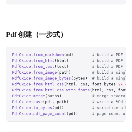
Pdf 创建（一步式）
PdfOxide
.
from_markdown
(md)        
# build a PDF fr
PdfOxide
.
from_html
(html)          
# build a PDF fr
PdfOxide
.
from_text
(text)          
# build a PDF fr
PdfOxide
.
from_image
(path)         
# build a single
PdfOxide
.
from_image_bytes
(bytes)  
# build a single
PdfOxide
.
from_html_css
(html, css, font_bytes 
\\
 <<
PdfOxide
.
from_html_css_with_fonts
(html, css, fonts
PdfOxide
.
merge
(paths)             
# merge several 
PdfOxide
.
save
(pdf, path)          
# write a %Pdf{}
PdfOxide
.
to_bytes
(pdf)            
# serialize a bu
PdfOxide
.
pdf_page_count
(pdf)      
# page count of 