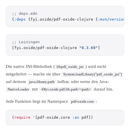
;; deps.edn
{
:deps
 {fyi.oxide/pdf-oxide-clojure {
:mvn/version
 
;; Leiningen
[fyi.oxide/pdf-oxide-clojure 
"0.3.69"
]
Die native JNI-Bibliothek (
) wird nicht
libpdf_oxide_jni
mitgeliefert — mache sie über
System.loadLibrary("pdf_oxide_jni")
auf deinem
ladbar, oder weise den Java-
java.library.path
mit
darauf hin.
NativeLoader
-Dfyi.oxide.pdf.lib.path=<path>
Jede Funktion liegt im Namespace
:
pdf-oxide.core
(
require
 '[pdf-oxide.core 
:as
 pdf])