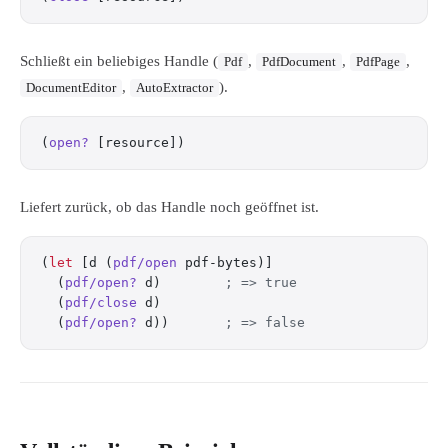
Schließt ein beliebiges Handle (
,
,
,
Pdf
PdfDocument
PdfPage
,
).
DocumentEditor
AutoExtractor
(
open?
 [resource])
Liefert zurück, ob das Handle noch geöffnet ist.
(
let
 [d (
pdf/open
 pdf-bytes)]
  (
pdf/open?
 d)        
; => true
  (
pdf/close
 d)
  (
pdf/open?
 d))       
; => false