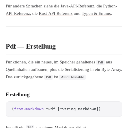
Für andere Sprachen siehe die
Java-API-Referenz
, die
Python-
API-Referenz
, die
Rust-API-Referenz
und
Typen & Enums
.
Pdf — Erstellung
Funktionen, die ein neues, im Speicher gehaltenes
aus
Pdf
Quellinhalten aufbauen, plus die Serialisierung in ein Byte-Array.
Das zurückgegebene
ist
.
Pdf
AutoCloseable
Erstellung
(
from-markdown
 ^Pdf [^String markdown])
Erstellt ein
aus einem Markdown-String.
Pdf