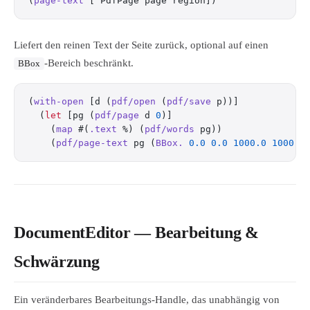
(
page-text
 [^PdfPage page region])
Liefert den reinen Text der Seite zurück, optional auf einen
-Bereich beschränkt.
BBox
(
with-open
 [d (
pdf/open
 (
pdf/save
 p))]
  (
let
 [pg (
pdf/page
 d 
0
)]
    (
map
 #(
.text
 %) (
pdf/words
 pg))               
    (
pdf/page-text
 pg (
BBox.
 0.0
 0.0
 1000.0
 1000.0
DocumentEditor — Bearbeitung &
Schwärzung
Ein veränderbares Bearbeitungs-Handle, das unabhängig von