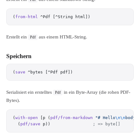
(
from-html
 ^Pdf [^String html])
Erstellt ein
aus einem HTML-String.
Pdf
Speichern
(
save
 ^bytes [^Pdf pdf])
Serialisiert ein erstelltes
in ein Byte-Array (die rohen PDF-
Pdf
Bytes).
(
with-open
 [p (
pdf/from-markdown
 "# Hello
\n\n
body
\
  (
pdf/save
 p))                 
; => byte[]