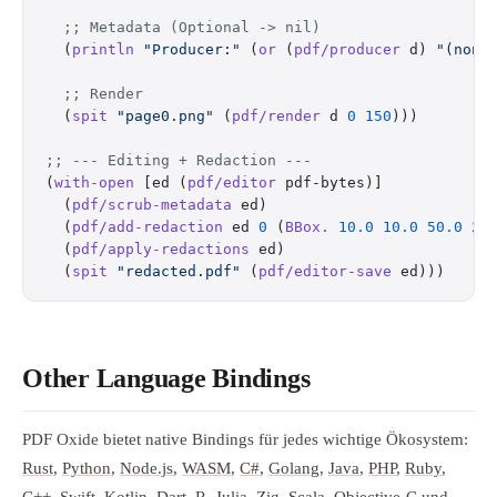
  ;; Metadata (Optional -> nil)
  (
println
 "Producer:"
 (
or
 (
pdf/producer
 d) 
"(none
  ;; Render
  (
spit
 "page0.png"
 (
pdf/render
 d 
0
 150
)))
;; --- Editing + Redaction ---
(
with-open
 [ed (
pdf/editor
 pdf-bytes)]
  (
pdf/scrub-metadata
 ed)
  (
pdf/add-redaction
 ed 
0
 (
BBox.
 10.0
 10.0
 50.0
 20
  (
pdf/apply-redactions
 ed)
  (
spit
 "redacted.pdf"
 (
pdf/editor-save
 ed)))
Other Language Bindings
PDF Oxide bietet native Bindings für jedes wichtige Ökosystem:
Rust
,
Python
,
Node.js
,
WASM
,
C#
,
Golang
,
Java
,
PHP
,
Ruby
,