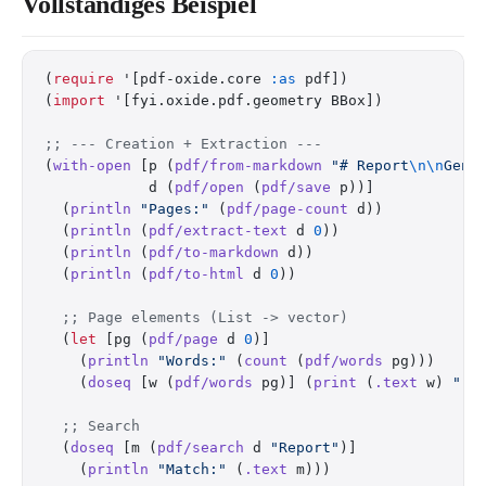
Vollständiges Beispiel
(
require
 '[pdf-oxide.core 
:as
 pdf])
(
import
 '[fyi.oxide.pdf.geometry BBox])
;; --- Creation + Extraction ---
(
with-open
 [p (
pdf/from-markdown
 "# Report
\n\n
Gene
            d (
pdf/open
 (
pdf/save
 p))]
  (
println
 "Pages:"
 (
pdf/page-count
 d))
  (
println
 (
pdf/extract-text
 d 
0
))
  (
println
 (
pdf/to-markdown
 d))
  (
println
 (
pdf/to-html
 d 
0
))
  ;; Page elements (List -> vector)
  (
let
 [pg (
pdf/page
 d 
0
)]
    (
println
 "Words:"
 (
count
 (
pdf/words
 pg)))
    (
doseq
 [w (
pdf/words
 pg)] (
print
 (
.text
 w) 
""
)
  ;; Search
  (
doseq
 [m (
pdf/search
 d 
"Report"
)]
    (
println
 "Match:"
 (
.text
 m)))