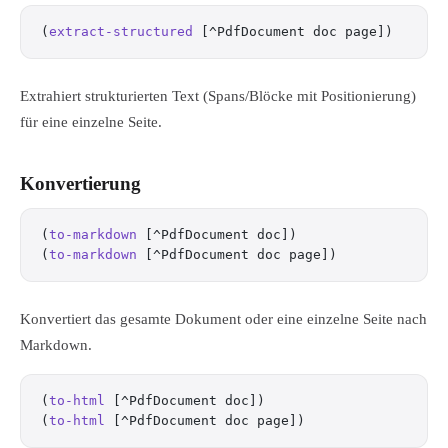
(
extract-structured
 [^PdfDocument doc page])
Extrahiert strukturierten Text (Spans/Blöcke mit Positionierung)
für eine einzelne Seite.
Konvertierung
(
to-markdown
 [^PdfDocument doc])
(
to-markdown
 [^PdfDocument doc page])
Konvertiert das gesamte Dokument oder eine einzelne Seite nach
Markdown.
(
to-html
 [^PdfDocument doc])
(
to-html
 [^PdfDocument doc page])