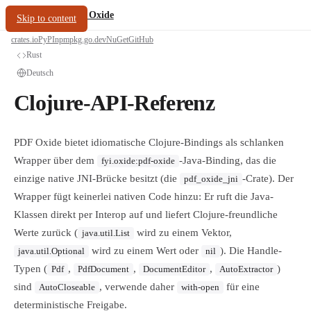
/
PDF Oxide
oxide.fyi
Skip to content
crates.io
PyPI
npm
pkg.go.dev
NuGet
GitHub
Rust
Deutsch
Clojure-API-Referenz
PDF Oxide bietet idiomatische Clojure-Bindings als schlanken
Wrapper über dem
-Java-Binding, das die
fyi.oxide:pdf-oxide
einzige native JNI-Brücke besitzt (die
-Crate). Der
pdf_oxide_jni
Wrapper fügt keinerlei nativen Code hinzu: Er ruft die Java-
Klassen direkt per Interop auf und liefert Clojure-freundliche
Werte zurück (
wird zu einem Vektor,
java.util.List
wird zu einem Wert oder
). Die Handle-
java.util.Optional
nil
Typen (
,
,
,
)
Pdf
PdfDocument
DocumentEditor
AutoExtractor
sind
, verwende daher
für eine
AutoCloseable
with-open
deterministische Freigabe.