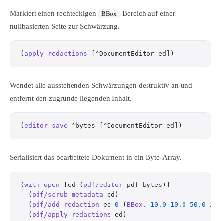
Markiert einen rechteckigen
-Bereich auf einer
BBox
nullbasierten Seite zur Schwärzung.
(
apply-redactions
 [^DocumentEditor ed])
Wendet alle ausstehenden Schwärzungen destruktiv an und
entfernt den zugrunde liegenden Inhalt.
(
editor-save
 ^bytes [^DocumentEditor ed])
Serialisiert das bearbeitete Dokument in ein Byte-Array.
(
with-open
 [ed (
pdf/editor
 pdf-bytes)]
  (
pdf/scrub-metadata
 ed)
  (
pdf/add-redaction
 ed 
0
 (
BBox.
 10.0
 10.0
 50.0
 20
  (
pdf/apply-redactions
 ed)