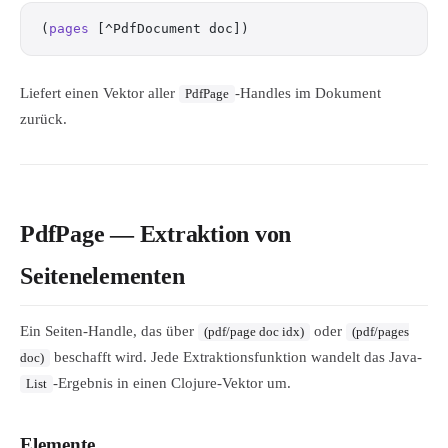
(
pages
 [^PdfDocument doc])
Liefert einen Vektor aller
-Handles im Dokument
PdfPage
zurück.
PdfPage — Extraktion von
Seitenelementen
Ein Seiten-Handle, das über
oder
(pdf/page doc idx)
(pdf/pages
beschafft wird. Jede Extraktionsfunktion wandelt das Java-
doc)
-Ergebnis in einen Clojure-Vektor um.
List
Elemente