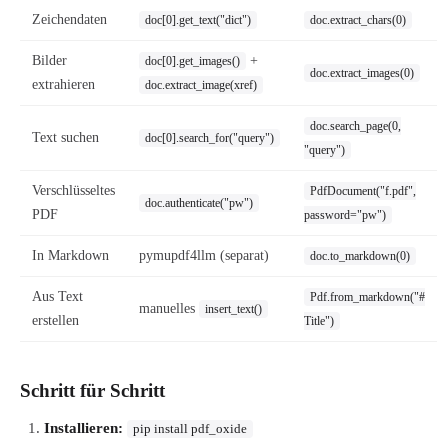
Zeichendaten
doc[0].get_text("dict")
doc.extract_chars(0)
Bilder
+
doc[0].get_images()
doc.extract_images(0)
extrahieren
doc.extract_image(xref)
doc.search_page(0,
Text suchen
doc[0].search_for("query")
"query")
Verschlüsseltes
PdfDocument("f.pdf",
doc.authenticate("pw")
PDF
password="pw")
In Markdown
pymupdf4llm (separat)
doc.to_markdown(0)
Aus Text
Pdf.from_markdown("#
manuelles
insert_text()
erstellen
Title")
Schritt für Schritt
Installieren:
pip install pdf_oxide