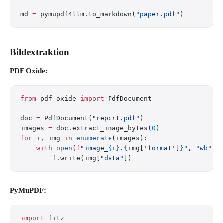
md 
=
 pymupdf4llm.to_markdown(
"paper.pdf"
)
Bildextraktion
PDF Oxide:
from
 pdf_oxide 
import
 PdfDocument
doc 
=
 PdfDocument(
"report.pdf"
)
images 
=
 doc.extract_image_bytes(
0
)
for
 i, img 
in
 enumerate
(images):
    with
 open
(
f
"image_
{
i
}
.
{
img[
'format'
]
}
"
, 
"wb"
) 
        f.write(img[
"data"
])
PyMuPDF:
import
 fitz