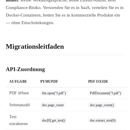
immer.
Keine Verkaufsgespräche, keine Lizenz-Audits, kein
Compliance-Risiko. Verwenden Sie es in SaaS, verteilen Sie es in
Docker-Containern, betten Sie es in kommerzielle Produkte ein
— ohne Einschränkungen.
Migrationsleitfaden
API-Zuordnung
AUFGABE
PYMUPDF
PDF OXIDE
PDF öffnen
fitz.open("f.pdf")
PdfDocument("f.pdf")
Seitenanzahl
doc.page_count
doc.page_count()
Text
doc[0].get_text()
doc.extract_text(0)
extrahieren