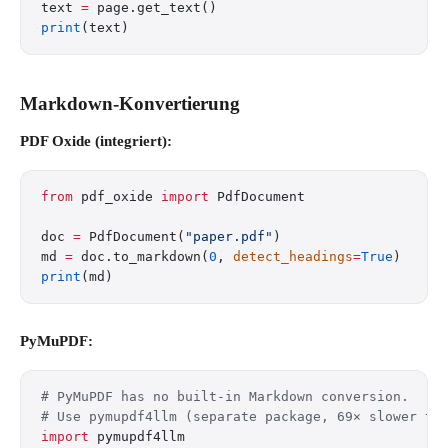
text 
=
 page.get_text()
print
(text)
Markdown-Konvertierung
PDF Oxide (integriert):
from
 pdf_oxide 
import
 PdfDocument
doc 
=
 PdfDocument(
"paper.pdf"
)
md 
=
 doc.to_markdown(
0
, 
detect_headings
=
True
)
print
(md)
PyMuPDF:
# PyMuPDF has no built-in Markdown conversion.
# Use pymupdf4llm (separate package, 69× slower th
import
 pymupdf4llm