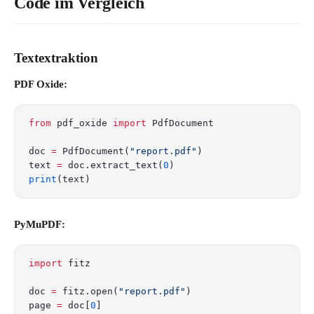
Code im Vergleich
Textextraktion
PDF Oxide:
from
 pdf_oxide 
import
 PdfDocument
doc 
=
 PdfDocument(
"report.pdf"
)
text 
=
 doc.extract_text(
0
)
print
(text)
PyMuPDF:
import
 fitz
doc 
=
 fitz.open(
"report.pdf"
)
page 
=
 doc[
0
]