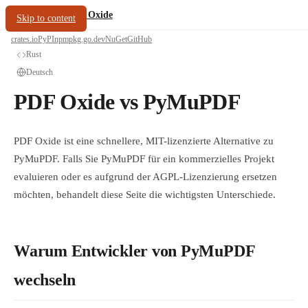
/
PDF Oxide
oxide.fyi
Skip to content
crates.io
PyPI
npm
pkg.go.dev
NuGet
GitHub
Rust
Deutsch
PDF Oxide vs PyMuPDF
PDF Oxide ist eine schnellere, MIT-lizenzierte Alternative zu
PyMuPDF. Falls Sie PyMuPDF für ein kommerzielles Projekt
evaluieren oder es aufgrund der AGPL-Lizenzierung ersetzen
möchten, behandelt diese Seite die wichtigsten Unterschiede.
Warum Entwickler von PyMuPDF
wechseln