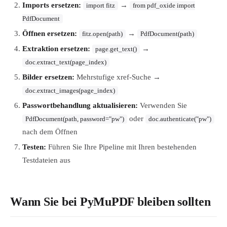
Imports ersetzen:
→
import fitz
from pdf_oxide import
PdfDocument
Öffnen ersetzen:
→
fitz.open(path)
PdfDocument(path)
Extraktion ersetzen:
→
page.get_text()
doc.extract_text(page_index)
Bilder ersetzen:
Mehrstufige xref-Suche →
doc.extract_images(page_index)
Passwortbehandlung aktualisieren:
Verwenden Sie
oder
PdfDocument(path, password="pw")
doc.authenticate("pw")
nach dem Öffnen
Testen:
Führen Sie Ihre Pipeline mit Ihren bestehenden
Testdateien aus
Wann Sie bei PyMuPDF bleiben sollten