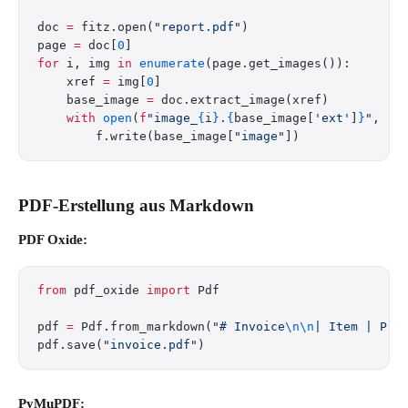
doc 
=
 fitz.open(
"report.pdf"
)
page 
=
 doc[
0
]
for
 i, img 
in
 enumerate
(page.get_images()):
    xref 
=
 img[
0
]
    base_image 
=
 doc.extract_image(xref)
    with
 open
(
f
"image_
{
i
}
.
{
base_image[
'ext'
]
}
"
, 
"w
        f.write(base_image[
"image"
])
PDF-Erstellung aus Markdown
PDF Oxide:
from
 pdf_oxide 
import
 Pdf
pdf 
=
 Pdf.from_markdown(
"# Invoice
\n\n
| Item | Pri
pdf.save(
"invoice.pdf"
)
PyMuPDF: