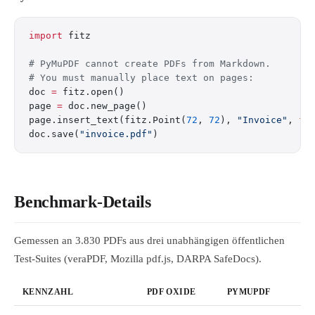
import
 fitz
# PyMuPDF cannot create PDFs from Markdown.
# You must manually place text on pages:
doc 
=
 fitz.open()
page 
=
 doc.new_page()
page.insert_text(fitz.Point(
72
, 
72
), 
"Invoice"
, 
fo
doc.save(
"invoice.pdf"
)
Benchmark-Details
Gemessen an 3.830 PDFs aus drei unabhängigen öffentlichen
Test-Suites (veraPDF, Mozilla pdf.js, DARPA SafeDocs).
KENNZAHL
PDF OXIDE
PYMUPDF