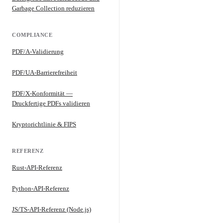
Garbage Collection reduzieren
COMPLIANCE
PDF/A-Validierung
PDF/UA-Barrierefreiheit
PDF/X-Konformität —
Druckfertige PDFs validieren
Kryptorichtlinie & FIPS
REFERENZ
Rust-API-Referenz
Python-API-Referenz
JS/TS-API-Referenz (Node.js)