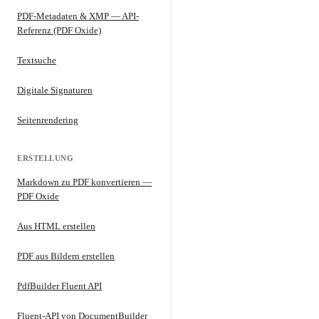
PDF-Metadaten & XMP — API-
Referenz (PDF Oxide)
Textsuche
Digitale Signaturen
Seitenrendering
ERSTELLUNG
Markdown zu PDF konvertieren —
PDF Oxide
Aus HTML erstellen
PDF aus Bildern erstellen
PdfBuilder Fluent API
Fluent-API von DocumentBuilder