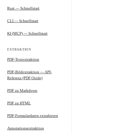
Rust — Schnellstart
CLI — Schnellstart
KI (MCP) — Schnellstart
EXTRAKTION
PDF-Textextraktion
PDF-Bildextraktion — API-
Referenz (PDF Oxide)
PDF zu Markdown
PDF zu HTML
PDF-Formulardaten extrahieren
Annotationsextraktion