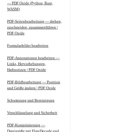
— PDF Oxide (Python, Rust,
WASM)
PDF-Seitenbearbeitung — drehen,
zuschneiden, zusammenführen |
PDF Oxide
Formularfelder bearbeiten
PDF-Annotationen bearbeiten —
Links, Hervorhebungen,
Haftnotizen | PDF Oxide
PDF-Bildbearbeitung — Position
und Größe ändern | PDF Oxide
Schwärzung und Bereinigung
Verschlüsselung und Sicherheit
PDF-Komprimierung —
Dateigröße mit FlateDecode und