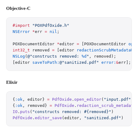
Objective-C
#import
 "POXPdfOxide.h"
NSError
 *
err 
=
 nil
;
POXDocumentEditor 
*
editor 
=
 [POXDocumentEditor 
ope
int32_t
 removed 
=
 [editor 
redactionScrubMetadataWi
NSLog
(
@"constructs removed: 
%d
"
, removed);
[editor 
saveToPath:
@"sanitized.pdf"
 error:
&
err];
Elixir
{
:ok
, editor} 
=
 PdfOxide
.
open_editor
(
"input.pdf"
)
{
:ok
, removed} 
=
 PdfOxide
.
redaction_scrub_metadata
IO
.
puts
(
"constructs removed: 
#{removed}
"
)
PdfOxide
.
editor_save
(editor, 
"sanitized.pdf"
)