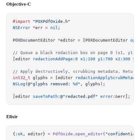
Objective-C
#import
 "POXPdfOxide.h"
NSError
 *
err 
=
 nil
;
POXDocumentEditor 
*
editor 
=
 [POXDocumentEditor 
ope
// Queue a black redaction box on page 0 (x1, y1, 
[editor 
redactionAddPage:0
 x1:100
 y1:700
 x2:300
 y2
// Apply destructively, scrubbing metadata. Return
int32_t
 glyphs 
=
 [editor 
redactionApplyScrubMetada
NSLog
(
@"glyphs removed: 
%d
"
, glyphs);
[editor 
saveToPath:
@"redacted.pdf"
 error:
&
err];
Elixir
{
:ok
, editor} 
=
 PdfOxide
.
open_editor
(
"confidential