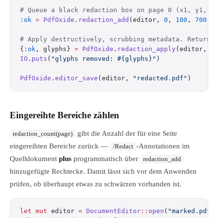
# Queue a black redaction box on page 0 (x1, y1, x
:ok
 =
 PdfOxide
.
redaction_add
(editor, 
0
, 
100
, 
700
, 
# Apply destructively, scrubbing metadata. Returns
{
:ok
, glyphs} 
=
 PdfOxide
.
redaction_apply
(editor, 
t
IO
.
puts
(
"glyphs removed: 
#{glyphs}
"
)
PdfOxide
.
editor_save
(editor, 
"redacted.pdf"
)
Eingereihte Bereiche zählen
gibt die Anzahl der für eine Seite
redaction_count(page)
eingereihten Bereiche zurück —
-Annotationen im
/Redact
Quelldokument
plus
programmatisch über
redaction_add
hinzugefügte Rechtecke. Damit lässt sich vor dem Anwenden
prüfen, ob überhaupt etwas zu schwärzen vorhanden ist.
let
 mut
 editor 
=
 DocumentEditor
::
open
(
"marked.pdf"