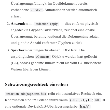
Überlagerungsfüllung). Im Quelldokument bereits
vorhandene
-Annotationen werden automatisch
/Redact
erfasst.
Anwenden
mit
— dies entfernt physisch
redaction_apply
abgedeckte Glyphen/Bilder/Pfade, zeichnet eine opake
Überlagerung, bereinigt optional die Dokumentmetadaten
und gibt die Anzahl entfernter Glyphen zurück.
Speichern
der umgeschriebenen PDF-Datei. Die
ursprünglichen
-Objekte werden hart gelöscht
/Contents
(G6), sodass geheime Inhalte nicht als vom GC übersehene
Waisen überleben können.
Schwärzungsrechteck einreihen
reiht ein destruktives Rechteck ein.
redaction_add(page, rect, fill)
Koordinaten sind im Seitenbenutzerraum
;
ist
(x0, y0, x1, y1)
fill
eine optionale DeviceRGB-Überlagerungsfarbe
[r, g, b]