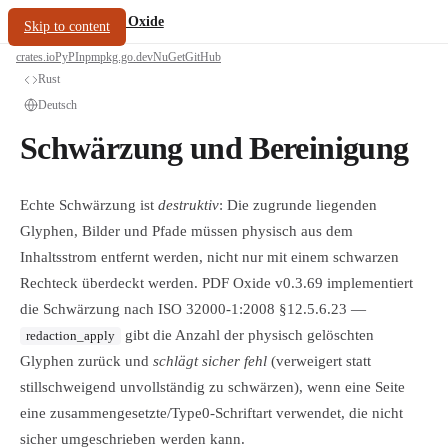
/
PDF Oxide
oxide.fyi
Skip to content
crates.io
PyPI
npm
pkg.go.dev
NuGet
GitHub
Rust
Deutsch
Schwärzung und Bereinigung
Echte Schwärzung ist
destruktiv
: Die zugrunde liegenden
Glyphen, Bilder und Pfade müssen physisch aus dem
Inhaltsstrom entfernt werden, nicht nur mit einem schwarzen
Rechteck überdeckt werden. PDF Oxide v0.3.69 implementiert
die Schwärzung nach ISO 32000-1:2008 §12.5.6.23 —
gibt die Anzahl der physisch gelöschten
redaction_apply
Glyphen zurück und
schlägt sicher fehl
(verweigert statt
stillschweigend unvollständig zu schwärzen), wenn eine Seite
eine zusammengesetzte/Type0-Schriftart verwendet, die nicht
sicher umgeschrieben werden kann.