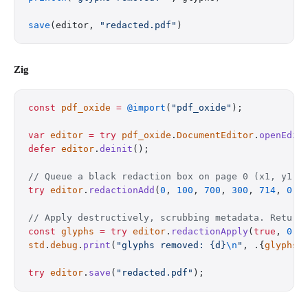
save
(editor, 
"redacted.pdf"
)
Zig
const
 pdf_oxide
 =
 @import
(
"pdf_oxide"
);
var
 editor
 =
 try
 pdf_oxide
.
DocumentEditor
.
openEdit
defer
 editor
.
deinit
();
// Queue a black redaction box on page 0 (x1, y1, 
try
 editor
.
redactionAdd
(
0
, 
100
, 
700
, 
300
, 
714
, 
0
, 
// Apply destructively, scrubbing metadata. Return
const
 glyphs
 =
 try
 editor
.
redactionApply
(
true
, 
0
, 
std
.
debug
.
print
(
"glyphs removed: {d}
\n
"
, .{
glyphs
}
try
 editor
.
save
(
"redacted.pdf"
);