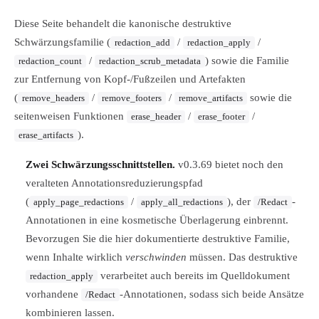
Diese Seite behandelt die kanonische destruktive
Schwärzungsfamilie (
/
/
redaction_add
redaction_apply
/
) sowie die Familie
redaction_count
redaction_scrub_metadata
zur Entfernung von Kopf-/Fußzeilen und Artefakten
(
/
/
sowie die
remove_headers
remove_footers
remove_artifacts
seitenweisen Funktionen
/
/
erase_header
erase_footer
).
erase_artifacts
Zwei Schwärzungsschnittstellen.
v0.3.69 bietet noch den
veralteten Annotationsreduzierungspfad
(
/
), der
-
apply_page_redactions
apply_all_redactions
/Redact
Annotationen in eine kosmetische Überlagerung einbrennt.
Bevorzugen Sie die hier dokumentierte destruktive Familie,
wenn Inhalte wirklich
verschwinden
müssen. Das destruktive
verarbeitet auch bereits im Quelldokument
redaction_apply
vorhandene
-Annotationen, sodass sich beide Ansätze
/Redact
kombinieren lassen.