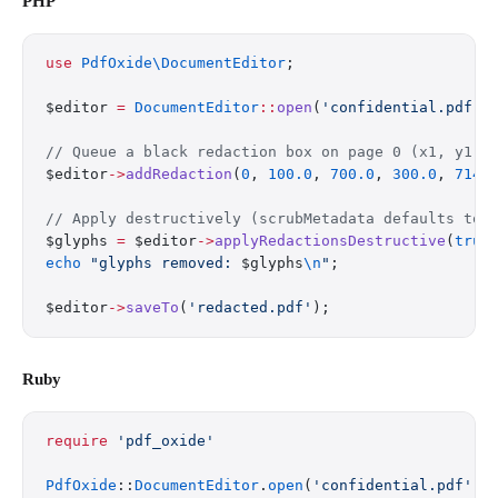
PHP
use
 PdfOxide\DocumentEditor
;
$editor 
=
 DocumentEditor
::
open
(
'confidential.pdf'
)
// Queue a black redaction box on page 0 (x1, y1, 
$editor
->
addRedaction
(
0
, 
100.0
, 
700.0
, 
300.0
, 
714.
// Apply destructively (scrubMetadata defaults to 
$glyphs 
=
 $editor
->
applyRedactionsDestructive
(
true
echo
 "glyphs removed: 
$glyphs
\n
"
;
$editor
->
saveTo
(
'redacted.pdf'
);
Ruby
require
 'pdf_oxide'
PdfOxide
::
DocumentEditor
.
open
(
'confidential.pdf'
) 