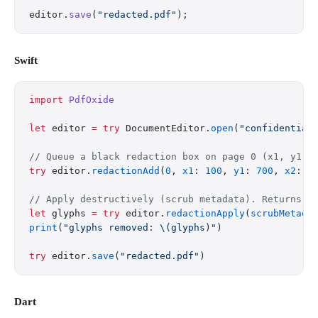
editor.
save
(
"redacted.pdf"
);
Swift
import
 PdfOxide
let
 editor 
=
 try
 DocumentEditor.
open
(
"confidential
// Queue a black redaction box on page 0 (x1, y1, 
try
 editor.
redactionAdd
(
0
, 
x1
: 
100
, 
y1
: 
700
, 
x2
: 
3
// Apply destructively (scrub metadata). Returns g
let
 glyphs 
=
 try
 editor.
redactionApply
(
scrubMetada
print
(
"glyphs removed: 
\(glyphs)
"
)
try
 editor.
save
(
"redacted.pdf"
)
Dart