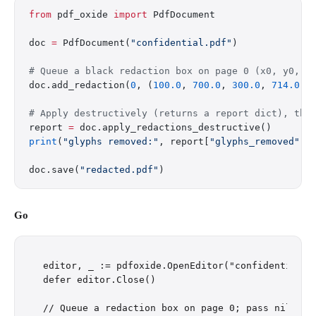
from
 pdf_oxide 
import
 PdfDocument
doc 
=
 PdfDocument(
"confidential.pdf"
)
# Queue a black redaction box on page 0 (x0, y0, x
doc.add_redaction(
0
, (
100.0
, 
700.0
, 
300.0
, 
714.0
))
# Apply destructively (returns a report dict), the
report 
=
 doc.apply_redactions_destructive()
print
(
"glyphs removed:"
, report[
"glyphs_removed"
])
doc.save(
"redacted.pdf"
)
Go
editor, _ := pdfoxide.OpenEditor("confidential.pd
defer editor.Close()

// Queue a redaction box on page 0; pass nil fill