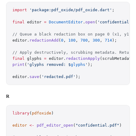
import
 'package:pdf_oxide/pdf_oxide.dart'
;
final
 editor 
=
 DocumentEditor
.
open
(
'confidential.p
// Queue a black redaction box on page 0 (x1, y1, 
editor.
redactionAdd
(
0
, 
100
, 
700
, 
300
, 
714
);
// Apply destructively, scrubbing metadata. Return
final
 glyphs 
=
 editor.
redactionApply
(scrubMetadata
print
(
'glyphs removed: 
$
glyphs
'
);
editor.
save
(
'redacted.pdf'
);
R
library
(
pdfoxide
)
editor
 <-
 pdf_editor_open
(
"confidential.pdf"
)