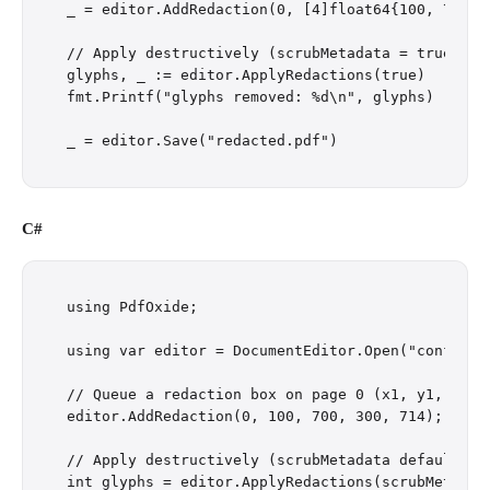
_ = editor.AddRedaction(0, [4]float64{100, 700, 3
// Apply destructively (scrubMetadata = true). Re
glyphs, _ := editor.ApplyRedactions(true)

fmt.Printf("glyphs removed: %d\n", glyphs)

C#
using PdfOxide;

using var editor = DocumentEditor.Open("confident
// Queue a redaction box on page 0 (x1, y1, x2, 
editor.AddRedaction(0, 100, 700, 300, 714);

// Apply destructively (scrubMetadata defaults t
int glyphs = editor.ApplyRedactions(scrubMetadata