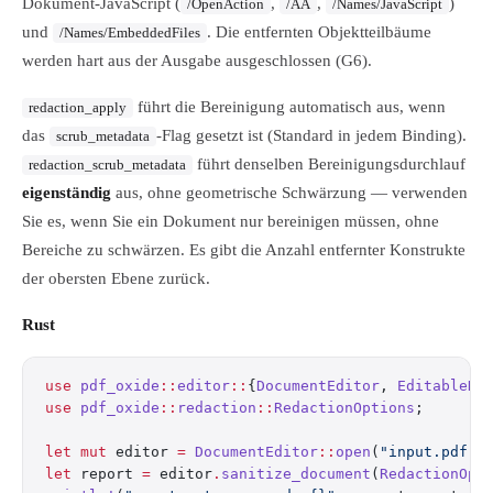
Dokument-JavaScript (
,
,
)
/OpenAction
/AA
/Names/JavaScript
und
. Die entfernten Objektteilbäume
/Names/EmbeddedFiles
werden hart aus der Ausgabe ausgeschlossen (G6).
führt die Bereinigung automatisch aus, wenn
redaction_apply
das
-Flag gesetzt ist (Standard in jedem Binding).
scrub_metadata
führt denselben Bereinigungsdurchlauf
redaction_scrub_metadata
eigenständig
aus, ohne geometrische Schwärzung — verwenden
Sie es, wenn Sie ein Dokument nur bereinigen müssen, ohne
Bereiche zu schwärzen. Es gibt die Anzahl entfernter Konstrukte
der obersten Ebene zurück.
Rust
use
 pdf_oxide
::
editor
::
{
DocumentEditor
, 
EditableDo
use
 pdf_oxide
::
redaction
::
RedactionOptions
;
let
 mut
 editor 
=
 DocumentEditor
::
open
(
"input.pdf"
)
let
 report 
=
 editor
.
sanitize_document
(
RedactionOpt