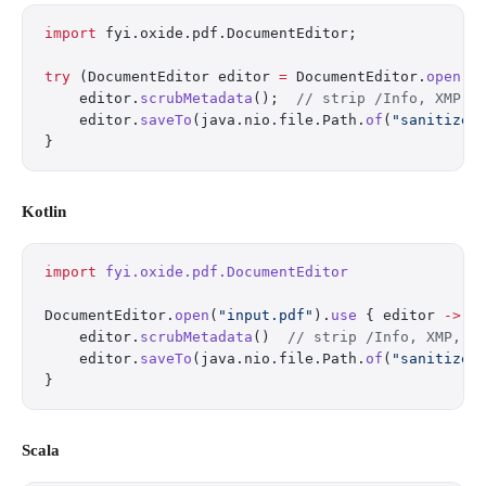
import
 fyi.oxide.pdf.DocumentEditor;
try
 (DocumentEditor editor 
=
 DocumentEditor.
open
(
"
    editor.
scrubMetadata
();  
// strip /Info, XMP, 
    editor.
saveTo
(java.nio.file.Path.
of
(
"sanitized
}
Kotlin
import
 fyi.oxide.pdf.DocumentEditor
DocumentEditor.
open
(
"input.pdf"
).
use
 { editor 
->
    editor.
scrubMetadata
()  
// strip /Info, XMP, J
    editor.
saveTo
(java.nio.file.Path.
of
(
"sanitized
}
Scala