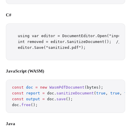
C#
using var editor = DocumentEditor.Open("input.pdf
int removed = editor.SanitizeDocument();  // top-
JavaScript (WASM)
const
 doc
 =
 new
 WasmPdfDocument
(bytes);
const
 report
 =
 doc.
sanitizeDocument
(
true
, 
true
, 
tr
const
 output
 =
 doc.
save
();
doc.
free
();
Java