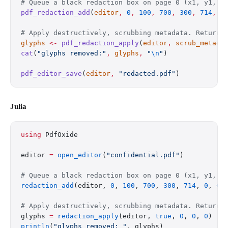
# Queue a black redaction box on page 0 (x1, y1, x
pdf_redaction_add
(
editor
,
 0
,
 100
,
 700
,
 300
,
 714
,
 0
# Apply destructively, scrubbing metadata. Returns
glyphs
 <-
 pdf_redaction_apply
(
editor
,
 scrub_metada
cat
(
"glyphs removed:"
,
 glyphs
,
 "
\n
"
)
pdf_editor_save
(
editor
,
 "redacted.pdf"
)
Julia
using
 PdfOxide
editor 
=
 open_editor
(
"confidential.pdf"
)
# Queue a black redaction box on page 0 (x1, y1, x
redaction_add
(editor, 
0
, 
100
, 
700
, 
300
, 
714
, 
0
, 
0
,
# Apply destructively, scrubbing metadata. Returns
glyphs 
=
 redaction_apply
(editor, 
true
, 
0
, 
0
, 
0
)
println
(
"glyphs removed: "
, glyphs)