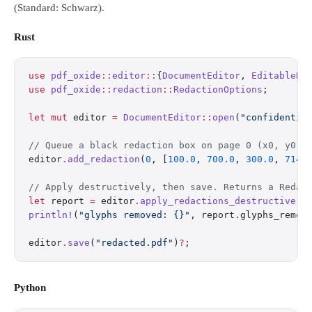
(Standard: Schwarz).
Rust
use
 pdf_oxide
::
editor
::
{
DocumentEditor
, 
EditableDo
use
 pdf_oxide
::
redaction
::
RedactionOptions
;
let
 mut
 editor 
=
 DocumentEditor
::
open
(
"confidentia
// Queue a black redaction box on page 0 (x0, y0, 
editor
.
add_redaction
(
0
, [
100.0
, 
700.0
, 
300.0
, 
714.
// Apply destructively, then save. Returns a Redac
let
 report 
=
 editor
.
apply_redactions_destructive
(
R
println!
(
"glyphs removed: {}"
, report
.
glyphs_remov
editor
.
save
(
"redacted.pdf"
)
?
;
Python