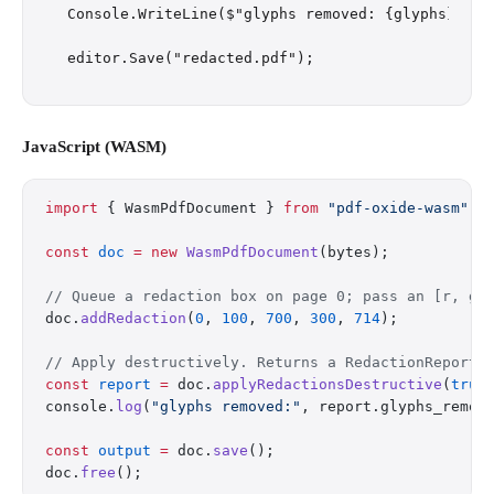
Console.WriteLine($"glyphs removed: {glyphs}");

JavaScript (WASM)
import
 { WasmPdfDocument } 
from
 "pdf-oxide-wasm"
;
const
 doc
 =
 new
 WasmPdfDocument
(bytes);
// Queue a redaction box on page 0; pass an [r, g,
doc.
addRedaction
(
0
, 
100
, 
700
, 
300
, 
714
);
// Apply destructively. Returns a RedactionReport 
const
 report
 =
 doc.
applyRedactionsDestructive
(
true
console.
log
(
"glyphs removed:"
, report.glyphs_remov
const
 output
 =
 doc.
save
();
doc.
free
();