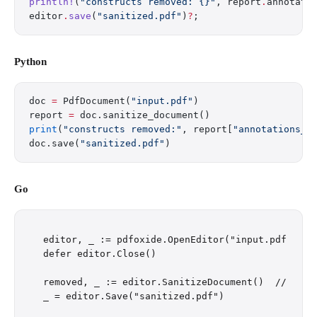
println!
(
"constructs removed: {}"
, report
.
annotati
editor
.
save
(
"sanitized.pdf"
)
?
;
Python
doc 
=
 PdfDocument(
"input.pdf"
)
report 
=
 doc.sanitize_document()
print
(
"constructs removed:"
, report[
"annotations_r
doc.save(
"sanitized.pdf"
)
Go
editor, _ := pdfoxide.OpenEditor("input.pdf")

defer editor.Close()

removed, _ := editor.SanitizeDocument()  // top-l