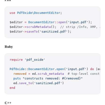
use
 PdfOxide\DocumentEditor
;
$editor 
=
 DocumentEditor
::
open
(
'input.pdf'
);
$editor
->
scrubMetadata
();  
// strip /Info, XMP, JS
$editor
->
saveTo
(
'sanitized.pdf'
);
Ruby
require
 'pdf_oxide'
PdfOxide
::
DocumentEditor
.
open
(
'input.pdf'
) 
do
 |ed|
  removed
 =
 ed.
scrub_metadata
  # top-level constru
  puts
 "constructs removed: 
#{removed}
"
  ed.
save_to
(
'sanitized.pdf'
)
end
C++