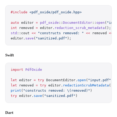
#include
 <pdf_oxide/pdf_oxide.hpp>
auto
 editor 
=
 pdf_oxide
::
DocumentEditor
::
open
(
"inp
int
 removed 
=
 editor.
redaction_scrub_metadata
();
  
std
::cout 
<<
 "constructs removed: "
 <<
 removed 
<<
 
editor.
save
(
"sanitized.pdf"
);
Swift
import
 PdfOxide
let
 editor 
=
 try
 DocumentEditor.
open
(
"input.pdf"
)
let
 removed 
=
 try
 editor.
redactionScrubMetadata
() 
print
(
"constructs removed: 
\(removed)
"
)
try
 editor.
save
(
"sanitized.pdf"
)
Dart