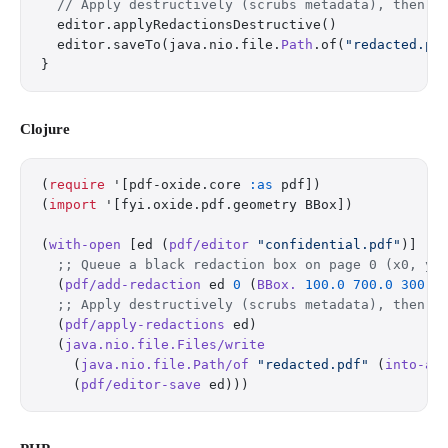
  // Apply destructively (scrubs metadata), then s
  editor.applyRedactionsDestructive()
  editor.saveTo(java.nio.file.
Path
.of(
"redacted.pd
}
Clojure
(
require
 '[pdf-oxide.core 
:as
 pdf])
(
import
 '[fyi.oxide.pdf.geometry BBox])
(
with-open
 [ed (
pdf/editor
 "confidential.pdf"
)]
  ;; Queue a black redaction box on page 0 (x0, y0
  (
pdf/add-redaction
 ed 
0
 (
BBox.
 100.0
 700.0
 300.0
  ;; Apply destructively (scrubs metadata), then s
  (
pdf/apply-redactions
 ed)
  (
java.nio.file.Files/write
    (
java.nio.file.Path/of
 "redacted.pdf"
 (
into-ar
    (
pdf/editor-save
 ed)))