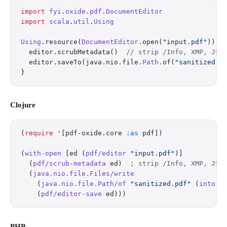
import
 fyi
.
oxide
.
pdf
.
DocumentEditor
import
 scala
.
util
.
Using
Using
.resource(
DocumentEditor
.open(
"input.pdf"
)) {
  editor.scrubMetadata()  
// strip /Info, XMP, JS,
  editor.saveTo(java.nio.file.
Path
.of(
"sanitized.p
}
Clojure
(
require
 '[pdf-oxide.core 
:as
 pdf])
(
with-open
 [ed (
pdf/editor
 "input.pdf"
)]
  (
pdf/scrub-metadata
 ed)  
; strip /Info, XMP, JS,
  (
java.nio.file.Files/write
    (
java.nio.file.Path/of
 "sanitized.pdf"
 (
into-a
    (
pdf/editor-save
 ed)))
PHP