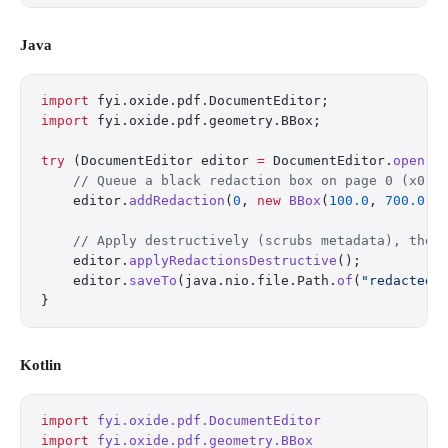
Java
import
 fyi.oxide.pdf.DocumentEditor;
import
 fyi.oxide.pdf.geometry.BBox;
try
 (DocumentEditor editor 
=
 DocumentEditor.
open
(
"
    // Queue a black redaction box on page 0 (x0, 
    editor.
addRedaction
(
0
, 
new
 BBox
(
100.0
, 
700.0
, 
    // Apply destructively (scrubs metadata), then
    editor.
applyRedactionsDestructive
();
    editor.
saveTo
(java.nio.file.Path.
of
(
"redacted.
}
Kotlin
import
 fyi.oxide.pdf.DocumentEditor
import
 fyi.oxide.pdf.geometry.BBox