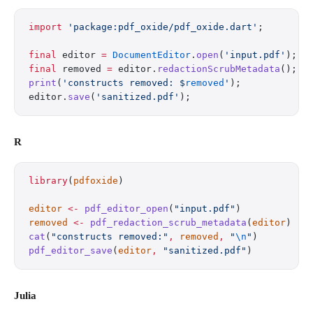
import
 'package:pdf_oxide/pdf_oxide.dart'
;
final
 editor 
=
 DocumentEditor
.
open
(
'input.pdf'
);
final
 removed 
=
 editor.
redactionScrubMetadata
();  
print
(
'constructs removed: 
$
removed
'
);
editor.
save
(
'sanitized.pdf'
);
R
library
(
pdfoxide
)
editor
 <-
 pdf_editor_open
(
"input.pdf"
)
removed
 <-
 pdf_redaction_scrub_metadata
(
editor
)  
#
cat
(
"constructs removed:"
,
 removed
,
 "
\n
"
)
pdf_editor_save
(
editor
,
 "sanitized.pdf"
)
Julia