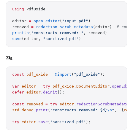
using
 PdfOxide
editor 
=
 open_editor
(
"input.pdf"
)
removed 
=
 redaction_scrub_metadata
(editor)  
# cons
println
(
"constructs removed: "
, removed)
save
(editor, 
"sanitized.pdf"
)
Zig
const
 pdf_oxide
 =
 @import
(
"pdf_oxide"
);
var
 editor
 =
 try
 pdf_oxide
.
DocumentEditor
.
openEdit
defer
 editor
.
deinit
();
const
 removed
 =
 try
 editor
.
redactionScrubMetadata
(
std
.
debug
.
print
(
"constructs removed: {d}
\n
"
, .{
rem
try
 editor
.
save
(
"sanitized.pdf"
);