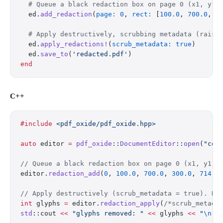
  # Queue a black redaction box on page 0 (x1, y1,
  ed.
add_redaction
(
page:
 0
, 
rect:
 [
100.0
, 
700.0
, 
3
  # Apply destructively, scrubbing metadata (raise
  ed.
apply_redactions!
(
scrub_metadata:
 true
)
  ed.
save_to
(
'redacted.pdf'
)
end
C++
#include
 <pdf_oxide/pdf_oxide.hpp>
auto
 editor 
=
 pdf_oxide
::
DocumentEditor
::
open
(
"con
// Queue a black redaction box on page 0 (x1, y1, 
editor.
redaction_add
(
0
, 
100.0
, 
700.0
, 
300.0
, 
714.0
// Apply destructively (scrub_metadata = true). Re
int
 glyphs 
=
 editor.
redaction_apply
(
/*scrub_metada
std
::cout 
<<
 "glyphs removed: "
 <<
 glyphs 
<<
 "
\n
"
;