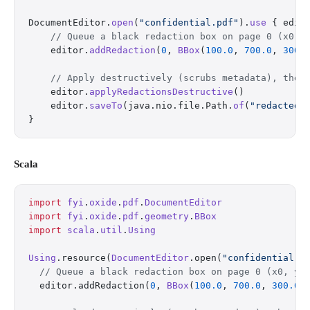
DocumentEditor.
open
(
"confidential.pdf"
).
use
 { edit
    // Queue a black redaction box on page 0 (x0, 
    editor.
addRedaction
(
0
, 
BBox
(
100.0
, 
700.0
, 
300.
    // Apply destructively (scrubs metadata), then
    editor.
applyRedactionsDestructive
()
    editor.
saveTo
(java.nio.file.Path.
of
(
"redacted.
}
Scala
import
 fyi
.
oxide
.
pdf
.
DocumentEditor
import
 fyi
.
oxide
.
pdf
.
geometry
.
BBox
import
 scala
.
util
.
Using
Using
.resource(
DocumentEditor
.open(
"confidential.p
  // Queue a black redaction box on page 0 (x0, y0
  editor.addRedaction(
0
, 
BBox
(
100.0
, 
700.0
, 
300.0
,