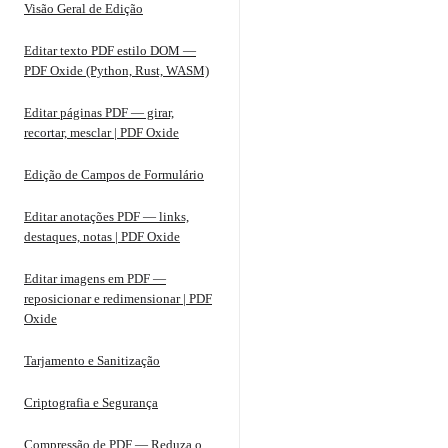
Visão Geral de Edição
Editar texto PDF estilo DOM —
PDF Oxide (Python, Rust, WASM)
Editar páginas PDF — girar,
recortar, mesclar | PDF Oxide
Edição de Campos de Formulário
Editar anotações PDF — links,
destaques, notas | PDF Oxide
Editar imagens em PDF —
reposicionar e redimensionar | PDF
Oxide
Tarjamento e Sanitização
Criptografia e Segurança
Compressão de PDF — Reduza o