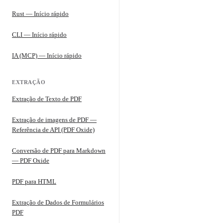
Rust — Início rápido
CLI — Início rápido
IA (MCP) — Início rápido
EXTRAÇÃO
Extração de Texto de PDF
Extração de imagens de PDF —
Referência de API (PDF Oxide)
Conversão de PDF para Markdown
— PDF Oxide
PDF para HTML
Extração de Dados de Formulários
PDF