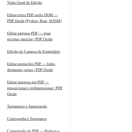
Visão Geral de Edição
Editar texto PDF estilo DOM —
PDF Oxide (Python, Rust, WASM)
Editar páginas PDF — girar,
recortar, mesclar | PDF Oxide
Edição de Campos de Formulário
Editar anotações PDF — links,
destaques, notas | PDF Oxide
Editar imagens em PDF —
reposicionar e redimensionar | PDF
Oxide
Tarjamento e Sanitização
Criptografia e Segurança
Compressão de PDF — Reduza o