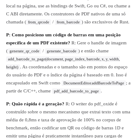
local na página, use as bindings de Swift, Go ou C#, ou chame a
C ABI diretamente. Os construtores de PDF nativos de uma só
chamada (
/
) são exclusivos de Rust.
from_qrcode
from_barcode
P: Como posiciono um código de barras em uma posição
específica de um PDF existente?
R: Gere o handle de imagem
(
/
) e então chame
generate_qr_code
generate_barcode
add_barcode_to_page(document, page_index, barcode, x, y, width,
. As coordenadas e o tamanho são em pontos do espaço
height)
do usuário do PDF e o índice da página é baseado em 0. Isso é
encapsulado em Swift como
; a
DocumentEditor.addBarcodeToPage
partir de C/C++, chame
.
pdf_add_barcode_to_page
P: Quão rápida é a geração?
R: O writer do pdf_oxide é
construído sobre o mesmo mecanismo que extrai texto com uma
média de 0,8ms e taxa de aprovação de 100% no corpus de
benchmark, então codificar um QR ou código de barras 1D e
emitir uma página é praticamente instantâneo para cargas de