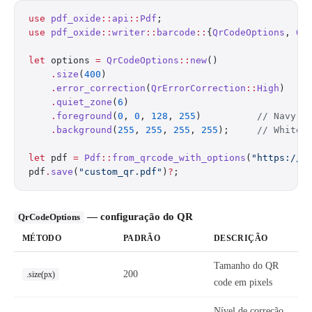
use
 pdf_oxide
::
api
::
Pdf
;
use
 pdf_oxide
::
writer
::
barcode
::
{
QrCodeOptions
, 
Qr
let
 options 
=
 QrCodeOptions
::
new
()
    .
size
(
400
)
    .
error_correction
(
QrErrorCorrection
::
High
)
    .
quiet_zone
(
6
)
    .
foreground
(
0
, 
0
, 
128
, 
255
)          
// Navy b
    .
background
(
255
, 
255
, 
255
, 
255
);     
// White
let
 pdf 
=
 Pdf
::
from_qrcode_with_options
(
"https://e
pdf
.
save
(
"custom_qr.pdf"
)
?
;
— configuração do QR
QrCodeOptions
MÉTODO
PADRÃO
DESCRIÇÃO
Tamanho do QR
200
.size(px)
code em pixels
Nível de correção