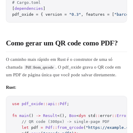
# Cargo.toml
[
dependencies
]
pdf_oxide = { version = 
"0.3"
, features = [
"barcod
Como gerar um QR code como PDF?
O caminho mais rápido em Rust é o construtor de uma só
chamada
. O pdf_oxide grava o QR code em
Pdf::from_qrcode
um PDF de página única que você pode salvar diretamente.
Rust:
use
 pdf_oxide
::
api
::
Pdf
;
fn
 main
() 
->
 Result
<(), 
Box
<
dyn
 std
::
error
::
Error
>
    // QR code (300px) -> single-page PDF
    let
 pdf 
=
 Pdf
::
from_qrcode
(
"https://example.co