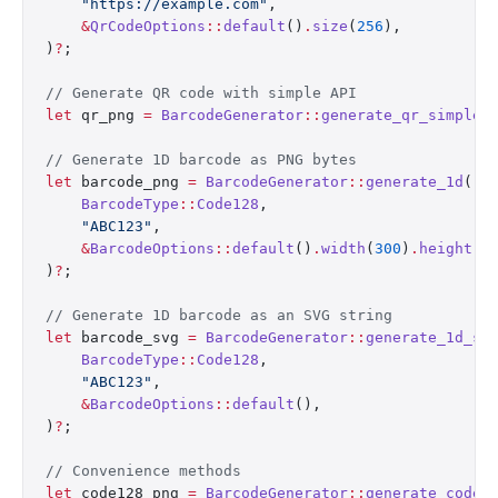
    "https://example.com"
,
    &
QrCodeOptions
::
default
()
.
size
(
256
),
)
?
;
// Generate QR code with simple API
let
 qr_png 
=
 BarcodeGenerator
::
generate_qr_simple
(
// Generate 1D barcode as PNG bytes
let
 barcode_png 
=
 BarcodeGenerator
::
generate_1d
(
    BarcodeType
::
Code128
,
    "ABC123"
,
    &
BarcodeOptions
::
default
()
.
width
(
300
)
.
height
(
1
)
?
;
// Generate 1D barcode as an SVG string
let
 barcode_svg 
=
 BarcodeGenerator
::
generate_1d_sv
    BarcodeType
::
Code128
,
    "ABC123"
,
    &
BarcodeOptions
::
default
(),
)
?
;
// Convenience methods
let
 code128_png 
=
 BarcodeGenerator
::
generate_code1