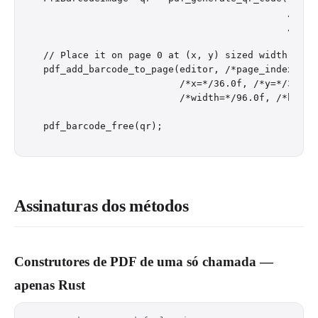
                                           /*erro
                                           /*size
// Place it on page 0 at (x, y) sized width x hei
pdf_add_barcode_to_page(editor, /*page_index=*/0,
                        /*x=*/36.0f, /*y=*/36.0f,
                        /*width=*/96.0f, /*height
Assinaturas dos métodos
Construtores de PDF de uma só chamada —
apenas Rust