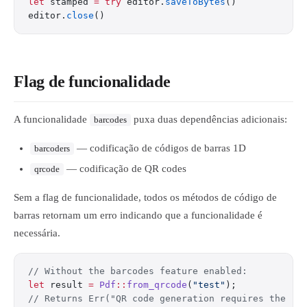
let
 stamped 
=
 try
 editor.
saveToBytes
()
editor.
close
()
Flag de funcionalidade
A funcionalidade
puxa duas dependências adicionais:
barcodes
— codificação de códigos de barras 1D
barcoders
— codificação de QR codes
qrcode
Sem a flag de funcionalidade, todos os métodos de código de
barras retornam um erro indicando que a funcionalidade é
necessária.
// Without the barcodes feature enabled:
let
 result 
=
 Pdf
::
from_qrcode
(
"test"
);
// Returns Err("QR code generation requires the 'b