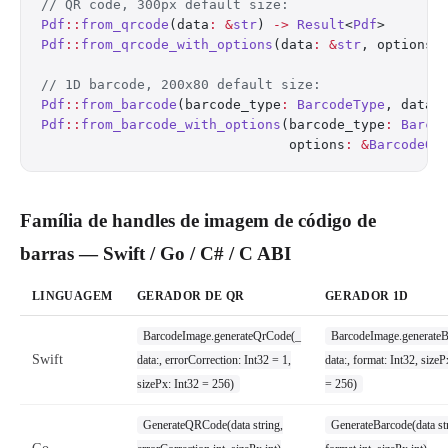
// QR code, 300px default size:
Pdf
::
from_qrcode
(data
:
 &
str
) 
->
 Result
<
Pdf
>
Pdf
::
from_qrcode_with_options
(data
:
 &
str
, options
:
// 1D barcode, 200x80 default size:
Pdf
::
from_barcode
(barcode_type
:
 BarcodeType
, data
:
Pdf
::
from_barcode_with_options
(barcode_type
:
 Barco
                               options
:
 &
BarcodeOp
Família de handles de imagem de código de
barras — Swift / Go / C# / C ABI
LINGUAGEM
GERADOR DE QR
GERADOR 1D
BarcodeImage.generateQrCode(_
BarcodeImage.generateB
Swift
data:, errorCorrection: Int32 = 1,
data:, format: Int32, sizeP
sizePx: Int32 = 256)
= 256)
GenerateQRCode(data string,
GenerateBarcode(data st