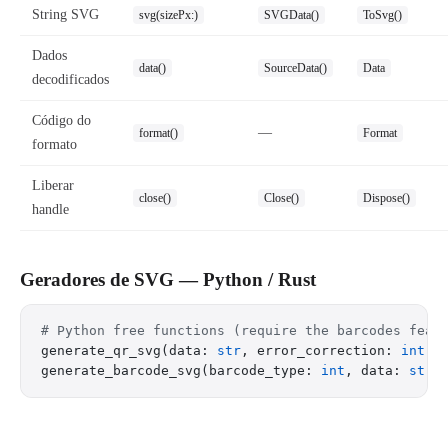
String SVG
svg(sizePx:)
SVGData()
ToSvg()
Dados
data()
SourceData()
Data
decodificados
Código do
—
format()
Format
formato
Liberar
close()
Close()
Dispose()
handle
Geradores de SVG — Python / Rust
# Python free functions (require the barcodes feat
generate_qr_svg(data: 
str
, error_correction: 
int
, 
generate_barcode_svg(barcode_type: 
int
, data: 
str
)