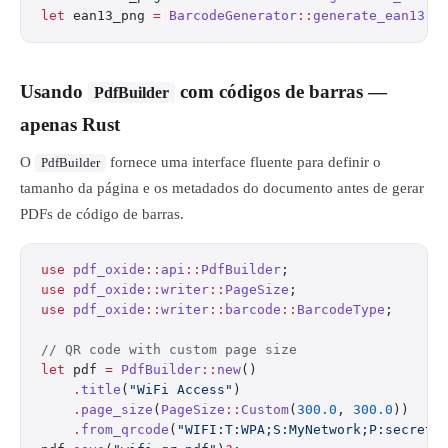
let
 ean13_png 
=
 BarcodeGenerator
::
generate_ean13
(
"
Usando
com códigos de barras —
PdfBuilder
apenas Rust
O
fornece uma interface fluente para definir o
PdfBuilder
tamanho da página e os metadados do documento antes de gerar
PDFs de código de barras.
use
 pdf_oxide
::
api
::
PdfBuilder
;
use
 pdf_oxide
::
writer
::
PageSize
;
use
 pdf_oxide
::
writer
::
barcode
::
BarcodeType
;
// QR code with custom page size
let
 pdf 
=
 PdfBuilder
::
new
()
    .
title
(
"WiFi Access"
)
    .
page_size
(
PageSize
::
Custom
(
300.0
, 
300.0
))
    .
from_qrcode
(
"WIFI:T:WPA;S:MyNetwork;P:secret1