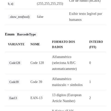
Cor de fundo (RGBA)
(255,255,255,255)
b, a)
Exibir texto legível por
false
.show_text(bool)
humanos
Enum
BarcodeType
FORMATO DOS
INTEIRO
VARIANTE
NOME
DADOS
(FFI)
Alfanumérico
Code 128
(seleciona A/B/C
0
Code128
automaticamente)
Alfanumérico
Code 39
1
Code39
maiúsculo + símbolos
13 dígitos (European
EAN-13
2
Ean13
Article Number)