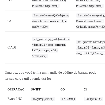
Go
errorCorrection int, sizePx int)
format int, sizePx int)
(*BarcodeImage, error)
(*BarcodeImage, error)
Barcode.GenerateQrCode(string
Barcode.Generate(string 
C#
data, int errorCorrection = 1, int
BarcodeFormat format =
sizePx = 300)
Code128, int sizePx = 30
pdf_generate_qr_code(const char
pdf_generate_barcode(co
*data, int32_t error_correction,
C ABI
*data, int32_t format, int
int32_t size_px, int32_t
size_px, int32_t *error_c
*error_code)
Uma vez que você tenha um handle de código de barras, pode
ler sua carga útil e renderizá-lo:
OPERAÇÃO
SWIFT
GO
C#
Bytes PNG
imagePng(sizePx:)
PNGData()
ToPng(sizePx)