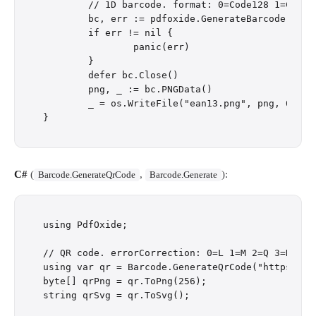
	// 1D barcode. format: 0=Code128 1=Code39 2=EAN13 3=EAN8 4=UPCA 5=ITF 6=Code93 7=Codabar.

	bc, err := pdfoxide.GenerateBarcode("5901234123457", 2, 300)

	if err != nil {

		panic(err)

	}

	defer bc.Close()

	png, _ := bc.PNGData()

	_ = os.WriteFile("ean13.png", png, 0o644)

C#
(
,
):
Barcode.GenerateQrCode
Barcode.Generate
using PdfOxide;

// QR code. errorCorrection: 0=L 1=M 2=Q 3=H. siz
using var qr = Barcode.GenerateQrCode("https://e
byte[] qrPng = qr.ToPng(256);

string qrSvg = qr.ToSvg();
