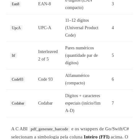
8 dígitos (EAN
EAN-8
3
Ean8
compacto)
11–12 dígitos
UPC-A
(Universal Product
4
UpcA
Code)
Pares numéricos
Interleaved
(quantidade par de
5
Itf
2 of 5
dígitos)
Alfanumérico
Code 93
6
Code93
(compacto)
Dígitos + caracteres
Codabar
especiais (início/fim
7
Codabar
A-D)
A C ABI
e os wrappers de Go/Swift/C#
pdf_generate_barcode
selecionam a simbologia pela coluna
Inteiro (FFI)
acima. O