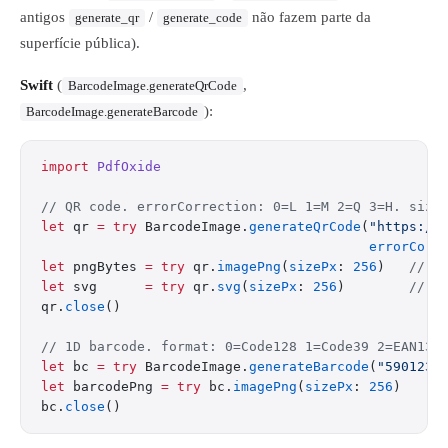
antigos
/
não fazem parte da
generate_qr
generate_code
superfície pública).
Swift
(
,
BarcodeImage.generateQrCode
):
BarcodeImage.generateBarcode
import
 PdfOxide
// QR code. errorCorrection: 0=L 1=M 2=Q 3=H. size
let
 qr 
=
 try
 BarcodeImage.
generateQrCode
(
"https://
                                         errorCorr
let
 pngBytes 
=
 try
 qr.
imagePng
(
sizePx
: 
256
)   
// [
let
 svg      
=
 try
 qr.
svg
(
sizePx
: 
256
)        
// S
qr.
close
()
// 1D barcode. format: 0=Code128 1=Code39 2=EAN13 
let
 bc 
=
 try
 BarcodeImage.
generateBarcode
(
"5901234
let
 barcodePng 
=
 try
 bc.
imagePng
(
sizePx
: 
256
)
bc.
close
()