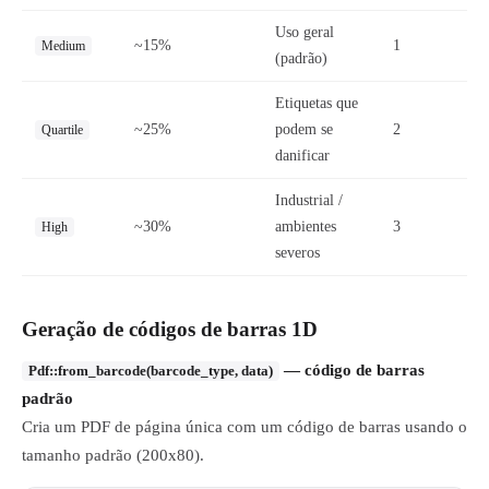
Uso geral
~15%
1
Medium
(padrão)
Etiquetas que
~25%
podem se
2
Quartile
danificar
Industrial /
~30%
ambientes
3
High
severos
Geração de códigos de barras 1D
— código de barras
Pdf::from_barcode(barcode_type, data)
padrão
Cria um PDF de página única com um código de barras usando o
tamanho padrão (200x80).