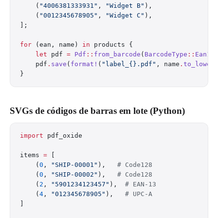
    (
"4006381333931"
, 
"Widget B"
),
    (
"0012345678905"
, 
"Widget C"
),
];
for
 (ean, name) 
in
 products {
    let
 pdf 
=
 Pdf
::
from_barcode
(
BarcodeType
::
Ean13
    pdf
.
save
(
format!
(
"label_{}.pdf"
, name
.
to_lower
}
SVGs de códigos de barras em lote (Python)
import
 pdf_oxide
items 
=
 [
    (
0
, 
"SHIP-00001"
),   
# Code128
    (
0
, 
"SHIP-00002"
),   
# Code128
    (
2
, 
"5901234123457"
),  
# EAN-13
    (
4
, 
"012345678905"
),   
# UPC-A
]