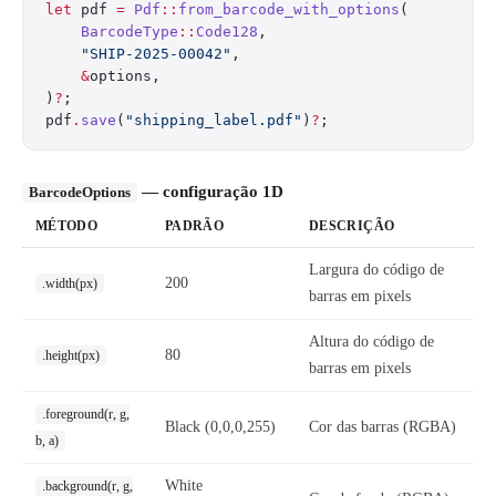
let
 pdf 
=
 Pdf
::
from_barcode_with_options
(
    BarcodeType
::
Code128
,
    "SHIP-2025-00042"
,
    &
options,
)
?
;
pdf
.
save
(
"shipping_label.pdf"
)
?
;
— configuração 1D
BarcodeOptions
MÉTODO
PADRÃO
DESCRIÇÃO
Largura do código de
200
.width(px)
barras em pixels
Altura do código de
80
.height(px)
barras em pixels
.foreground(r, g,
Black (0,0,0,255)
Cor das barras (RGBA)
b, a)
White
.background(r, g,