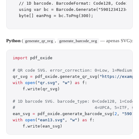
// 1D barcode. BarcodeFormat: Code128, Code39, Ea
using var bc = Barcode.Generate("5901234123457",
Python
(
,
— apenas SVG):
generate_qr_svg
generate_barcode_svg
import
 pdf_oxide
# QR code SVG. error_correction: 0=Low, 1=Medium, 
qr_svg 
=
 pdf_oxide.generate_qr_svg(
"https://exampl
with
 open
(
"qr.svg"
, 
"w"
) 
as
 f:
    f.write(qr_svg)
# 1D barcode SVG. barcode_type: 0=Code128, 1=Code3
#                                4=UPCA, 5=ITF, 6=
ean_svg 
=
 pdf_oxide.generate_barcode_svg(
2
, 
"59012
with
 open
(
"ean13.svg"
, 
"w"
) 
as
 f:
    f.write(ean_svg)