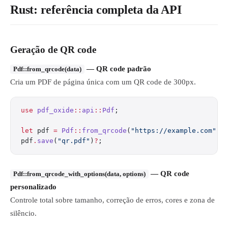
Rust: referência completa da API
Geração de QR code
— QR code padrão
Pdf::from_qrcode(data)
Cria um PDF de página única com um QR code de 300px.
use
 pdf_oxide
::
api
::
Pdf
;
let
 pdf 
=
 Pdf
::
from_qrcode
(
"https://example.com"
)
?
pdf
.
save
(
"qr.pdf"
)
?
;
— QR code
Pdf::from_qrcode_with_options(data, options)
personalizado
Controle total sobre tamanho, correção de erros, cores e zona de
silêncio.