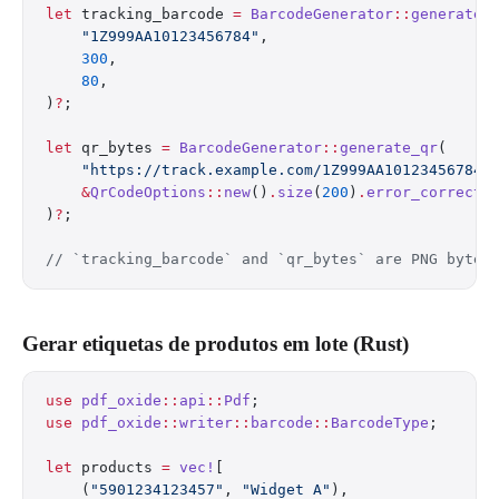
let
 tracking_barcode 
=
 BarcodeGenerator
::
generate_
    "1Z999AA10123456784"
,
    300
,
    80
,
)
?
;
let
 qr_bytes 
=
 BarcodeGenerator
::
generate_qr
(
    "https://track.example.com/1Z999AA10123456784"
    &
QrCodeOptions
::
new
()
.
size
(
200
)
.
error_correcti
)
?
;
// `tracking_barcode` and `qr_bytes` are PNG byte 
Gerar etiquetas de produtos em lote (Rust)
use
 pdf_oxide
::
api
::
Pdf
;
use
 pdf_oxide
::
writer
::
barcode
::
BarcodeType
;
let
 products 
=
 vec!
[
    (
"5901234123457"
, 
"Widget A"
),