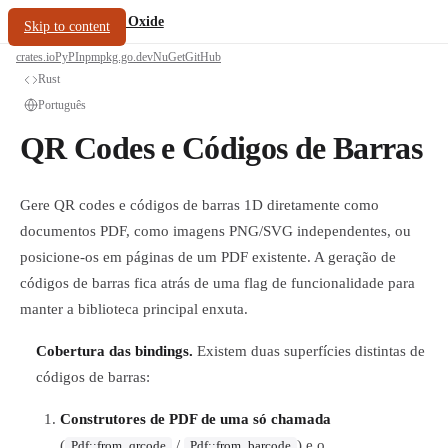
/
PDF Oxide
oxide.fyi
Skip to content
crates.io
PyPI
npm
pkg.go.dev
NuGet
GitHub
Rust
Português
QR Codes e Códigos de Barras
Gere QR codes e códigos de barras 1D diretamente como
documentos PDF, como imagens PNG/SVG independentes, ou
posicione-os em páginas de um PDF existente. A geração de
códigos de barras fica atrás de uma flag de funcionalidade para
manter a biblioteca principal enxuta.
Cobertura das bindings.
Existem duas superfícies distintas de
códigos de barras:
Construtores de PDF de uma só chamada
(
/
) e o
Pdf::from_qrcode
Pdf::from_barcode