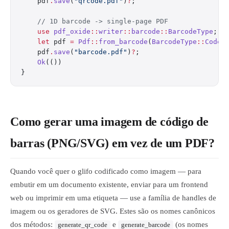
    pdf
.
save
(
"qrcode.pdf"
)
?
;
    // 1D barcode -> single-page PDF
    use
 pdf_oxide
::
writer
::
barcode
::
BarcodeType
;
    let
 pdf 
=
 Pdf
::
from_barcode
(
BarcodeType
::
Code1
    pdf
.
save
(
"barcode.pdf"
)
?
;
    Ok
(())
}
Como gerar uma imagem de código de
barras (PNG/SVG) em vez de um PDF?
Quando você quer o glifo codificado como imagem — para
embutir em um documento existente, enviar para um frontend
web ou imprimir em uma etiqueta — use a família de handles de
imagem ou os geradores de SVG. Estes são os nomes canônicos
dos métodos:
e
(os nomes
generate_qr_code
generate_barcode