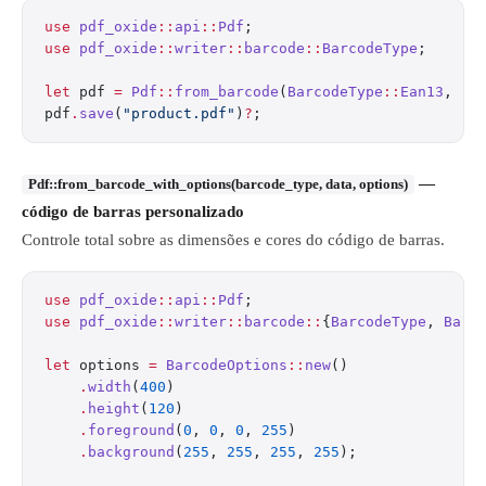
use
 pdf_oxide
::
api
::
Pdf
;
use
 pdf_oxide
::
writer
::
barcode
::
BarcodeType
;
let
 pdf 
=
 Pdf
::
from_barcode
(
BarcodeType
::
Ean13
, 
"5
pdf
.
save
(
"product.pdf"
)
?
;
—
Pdf::from_barcode_with_options(barcode_type, data, options)
código de barras personalizado
Controle total sobre as dimensões e cores do código de barras.
use
 pdf_oxide
::
api
::
Pdf
;
use
 pdf_oxide
::
writer
::
barcode
::
{
BarcodeType
, 
Barc
let
 options 
=
 BarcodeOptions
::
new
()
    .
width
(
400
)
    .
height
(
120
)
    .
foreground
(
0
, 
0
, 
0
, 
255
)
    .
background
(
255
, 
255
, 
255
, 
255
);