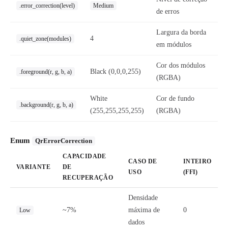
.error_correction(level)
Medium
de erros
Largura da borda
4
.quiet_zone(modules)
em módulos
Cor dos módulos
Black (0,0,0,255)
.foreground(r, g, b, a)
(RGBA)
White
Cor de fundo
.background(r, g, b, a)
(255,255,255,255)
(RGBA)
Enum
QrErrorCorrection
CAPACIDADE
CASO DE
INTEIRO
VARIANTE
DE
USO
(FFI)
RECUPERAÇÃO
Densidade
~7%
máxima de
0
Low
dados