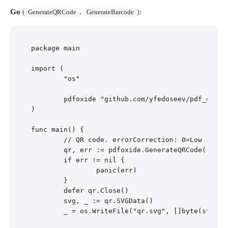
Go
(
,
):
GenerateQRCode
GenerateBarcode
package main

import (

	"os"

	pdfoxide "github.com/yfedoseev/pdf_oxide/go"

)

func main() {

	// QR code. errorCorrection: 0=Low 1=Medium 2=Quartile 3=High.

	qr, err := pdfoxide.GenerateQRCode("https://example.com", 1, 256)

	if err != nil {

		panic(err)

	}

	defer qr.Close()

	svg, _ := qr.SVGData()

	_ = os.WriteFile("qr.svg", []byte(svg), 0o644)
