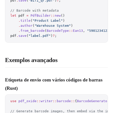
pdf
.
save
(
"wifi_qr.pdf"
)
?
;
// Barcode with metadata
let
 pdf 
=
 PdfBuilder
::
new
()
    .
title
(
"Product Label"
)
    .
author
(
"Warehouse System"
)
    .
from_barcode
(
BarcodeType
::
Ean13
, 
"59012341234
pdf
.
save
(
"label.pdf"
)
?
;
Exemplos avançados
Etiqueta de envio com vários códigos de barras
(Rust)
use
 pdf_oxide
::
writer
::
barcode
::
{
BarcodeGenerator
,
// Generate barcode images, then embed via the ima