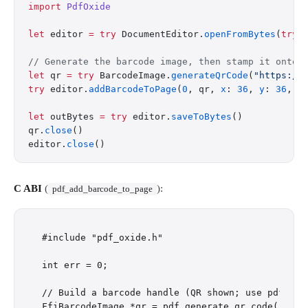
import
 PdfOxide
let
 editor 
=
 try
 DocumentEditor.
openFromBytes
(
try
 
// Generate the barcode image, then stamp it onto 
let
 qr 
=
 try
 BarcodeImage.
generateQrCode
(
"https://
try
 editor.
addBarcodeToPage
(
0
, qr, 
x
: 
36
, 
y
: 
36
, 
w
let
 outBytes 
=
 try
 editor.
saveToBytes
()
qr.
close
()
editor.
close
()
C ABI
(
):
pdf_add_barcode_to_page
#include "pdf_oxide.h"

int err = 0;

// Build a barcode handle (QR shown; use pdf_gene
FfiBarcodeImage *qr = pdf_generate_qr_code("https