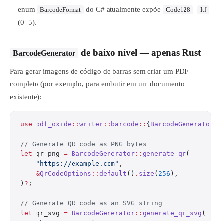
enum
do C# atualmente expõe
–
BarcodeFormat
Code128
Itf
(0–5).
de baixo nível — apenas Rust
BarcodeGenerator
Para gerar imagens de código de barras sem criar um PDF
completo (por exemplo, para embutir em um documento
existente):
use
 pdf_oxide
::
writer
::
barcode
::
{
BarcodeGenerator
,
// Generate QR code as PNG bytes
let
 qr_png 
=
 BarcodeGenerator
::
generate_qr
(
    "https://example.com"
,
    &
QrCodeOptions
::
default
()
.
size
(
256
),
)
?
;
// Generate QR code as an SVG string
let
 qr_svg 
=
 BarcodeGenerator
::
generate_qr_svg
(